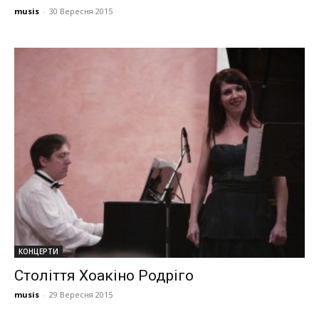
musis
-
30 Вересня 2015
КОНЦЕРТИ
Століття Хоакіно Родріго
musis
-
29 Вересня 2015