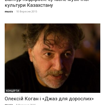
культури Казахстану
musis
-
10 Вересня 2015
КОНЦЕРТИ
Олексій Коган і «Джаз для дорослих»
musis
-
8 Вересня 2015