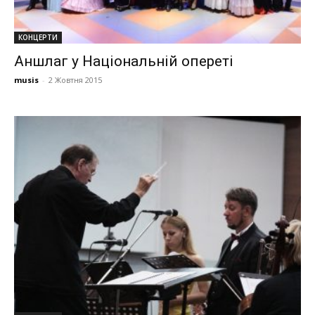
КОНЦЕРТИ
Аншлаг у Національній опереті
musis
-
2 Жовтня 2015