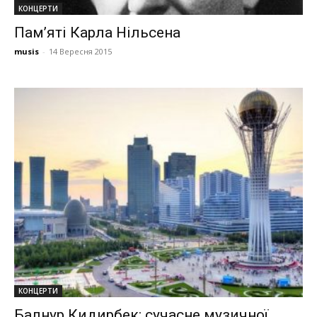
КОНЦЕРТИ
Пам’яті Карла Нільсена
musis
-
14 Вересня 2015
КОНЦЕРТИ
Балнур Кидирбек: сучасне музичної