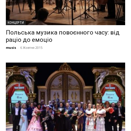
КОНЦЕРТИ
Польська музика повоєнного часу: від
раціо до емоціо
musis
-
6 Жовтня 2015