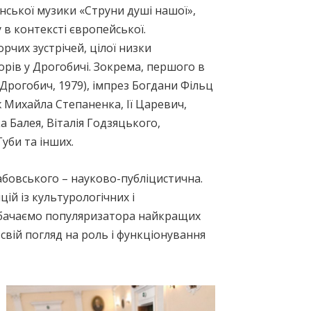
нської музики «Струни душі нашої»,
 в контексті європейської.
чих зустрічей, цілої низки
рів у Дрогобичі. Зокрема, першого в
Дрогобич, 1979), імпрез Богдани Фільц
ож Михайла Степаненка, Ії Царевич,
а Балея, Віталія Годзяцького,
уби та інших.
бовського – науково-публіцистична.
ій із культурологічних і
 вбачаємо популяризатора найкращих
свій погляд на роль і функціонування