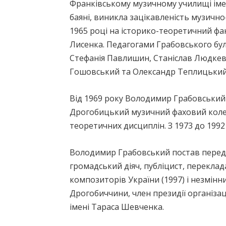
Франківському музичному училищі імен
баяні, виникла зацікавленість музичн
1965 році на історико-теоретичний фа
Лисенка. Педагогами Грабовського бул
Стефанія Павлишин, Станіслав Людкев
Гошовський та Олександр Теплицький
Від 1969 року Володимир Грабовський
Дрогобицький музичний фаховий коледж
теоретичних дисциплін. З 1973 до 199
Володимир Грабовський постав перед н
громадський діяч, публіцист, переклад
композиторів України (1997) і незмінни
Дрогобиччини, член президії організац
імені Тараса Шевченка.