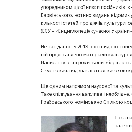
упорядником цілої низки посібників, к
Барвінського, нотних видань відомих 
кількості статей про діячів культури, 
(ЕСУ – «Енциклопедія сучасної України
Не так давно, у 2018 році видано книг
ній представлено матеріали культуроло
Написані у різні роки, вони зберігают
Семеновича відзначаються високою к
Ще одним напрямом наукової та культу
Таке спілкування важливе і необхідне
Грабовського номіновано Спілкою компо
Така на
належит