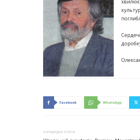
хвилює,
культур
поглибл
Сердечн
доробк
Олекса
Facebook
WhatsApp
попередня стаття