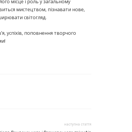
ого місце і роль у загальному
авиться мистецтвом, пізнавати нове,
ширювати світогляд.
я, успіхів, поповнення творчого
ми!
наступна стаття