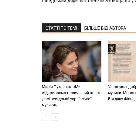
Шведський дириґент і «Реквієм» Моцарта у
СТАТТІ ПО ТЕМІ
БІЛЬШЕ ВІД АВТОРА
Марія Пухлянко: «Ми
У пошуках добр
відкриваємо величезний пласт
музики. Моног
досі невідомої української
Богдану Фільц
музики»