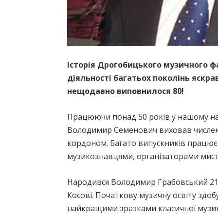
Історія Дрогобицького музичного ф
діяльності багатьох поколінь яскра
нещодавно виповнилося 80!
Працюючи понад 50 років у нашому навч
Володимир Семенович виховав численну
кордоном. Багато випускників працює
музикознавцями, організаторами мисте
Народився Володимир Грабовський 21 
Косові. Початкову музичну освіту здоб
найкращими зразками класичної музики