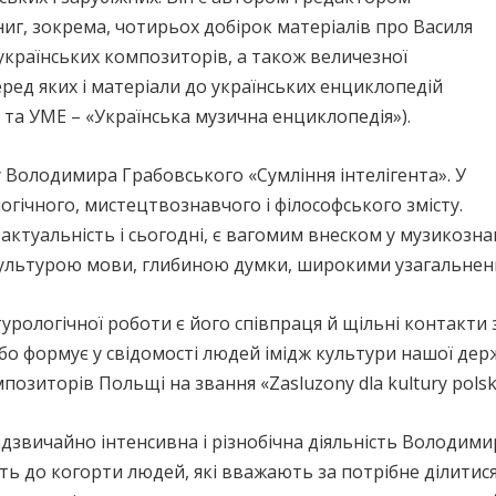
ниг, зокрема, чотирьох добірок матеріалів про Василя
українських композиторів, а також величезної
серед яких і матеріали до українських енциклопедій
» та УМЕ – «Українська музична енциклопедія»).
у Володимира Грабовського «Сумління інтелігента». У
гічного, мистецтвознавчого і філософського змісту.
ь актуальність і сьогодні, є вагомим внеском у музикозн
ультурою мови, глибиною думки, широкими узагальнен
рологічної роботи є його співпраця й щільні контакти 
, бо формує у свідомості людей імідж культури нашої д
зиторів Польщі на звання «Zasluzony dla kultury polski
дзвичайно інтенсивна і різнобічна діяльність Володим
ь до когорти людей, які вважають за потрібне ділитися 