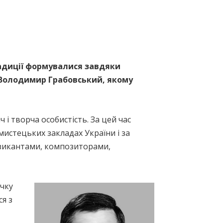
радиції формувалися завдяки
і Володимир Грабовський, якому
і творча особистість. За цей час
истецьких закладах України і за
узикантами, композиторами,
чку
ся з