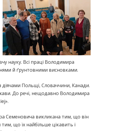
авчу науку. Всі праці Володимира
нями й ґрунтовними висновками.
з діячами Польщі, Словаччини, Канади.
ержави. До речі, нещодавно Володимира
ej».
ира Семеновича викликана тим, що він
тим, що їх найбільше цікавить і