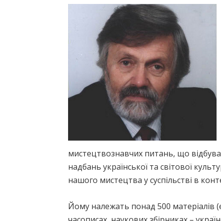
мистецтвознавчих питань, що відбуваю
надбань української та світової культ
нашого мистецтва у суспільстві в конте
Йому належать понад 500 матеріалів (ес
часописах, наукових збірниках – україн