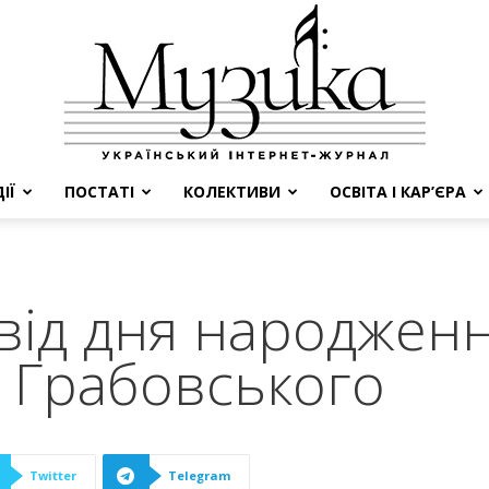
ІЇ
ПОСТАТІ
КОЛЕКТИВИ
ОСВІТА І КАР’ЄРА
МУЗИКА
 від дня народжен
 Грабовського
Twitter
Telegram