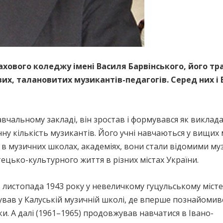
ахового коледжу імені Василя Барвінського, його т
вих, талановитих музикантів-педагогів. Серед них 
альному закладі, він зростав і формувався як викладач 
 кількість музикантів. Його учні навчаються у вищих м
 в музичних школах, академіях, вони стали відомими м
цько-культурного життя в різних містах України.
листопада 1943 року у невеличкому гуцульському місте
ував у Калуській музичній школі, де вперше познайомив
. А далі (1961–1965) продовжував навчатися в Івано-