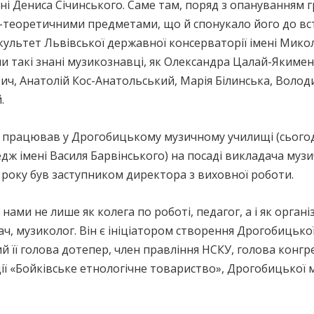
і Дениса Січинського. Саме там, поряд з опануванням г
о-теоретичними предметами, що й спонукало його до вс
культет Львівської державної консерваторії імені Мико
и такі знані музикознавці, як Олександра Цалай-Якимен
ич, Анатолій Кос-Анатольський, Марія Білинська, Воло
.
 працював у Дрогобицькому музичному училищі (сьогод
 імені Василя Барвінського) на посаді викладача музи
2 року був заступником директора з виховної роботи.
ами не лише як колега по роботі, педагог, а і як орган
ач, музиколог. Він є ініціатором створення Дрогобицької
й її голова дотепер, член правління НСКУ, голова конгрес
ії «Бойківське етнологічне товариство», Дрогобицької м