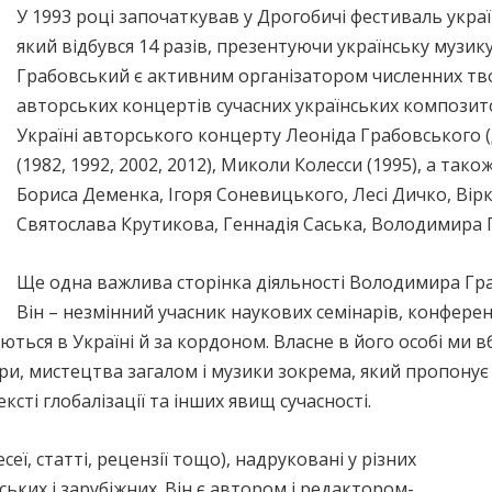
У 1993 році започаткував у Дрогобичі фестиваль украї
який відбувся 14 разів, презентуючи українську музику
Грабовський є активним організатором численних твор
авторських концертів сучасних українських композито
Україні авторського концерту Леоніда Грабовського (
(1982, 1992, 2002, 2012), Миколи Колесси (1995), а так
Бориса Деменка, Ігоря Соневицького, Лесі Дичко, Вірк
Святослава Крутикова, Геннадія Саська, Володимира Г
Ще одна важлива сторінка діяльності Володимира Гра
Він – незмінний учасник наукових семінарів, конференц
ться в Україні й за кордоном. Власне в його особі ми
ури, мистецтва загалом і музики зокрема, який пропонує 
ксті глобалізації та інших явищ сучасності.
еї, статті, рецензії тощо), надруковані у різних
ських і зарубіжних. Він є автором і редактором-