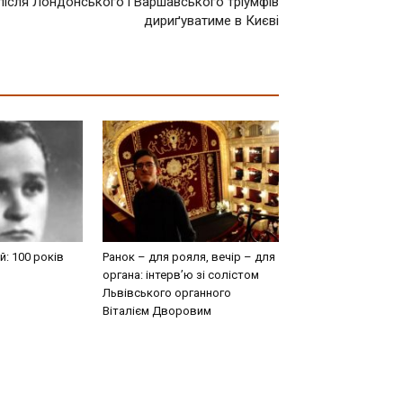
після Лондонського і Варшавського тріумфів
дириґуватиме в Києві
: 100 років
Ранок – для рояля, вечір – для
органа: інтерв’ю зі солістом
Львівського органного
Віталієм Дворовим