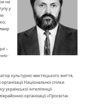
ри на
тупу у
ли
ко,
димир
ні –
чно-
ізатор культурно-мистецького життя,
 організації Національної спілки
у української інтелігенції
іжрайонної організації «Просвіта»