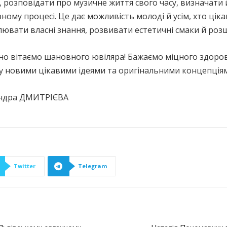
 розповідати про музичне життя свого часу, визначати й
ному процесі. Це дає можливість молоді й усім, хто цік
ювати власні знання, розвивати естетичні смаки й роз
о вітаємо шановного ювіляра! Бажаємо міцного здоров’
у новими цікавими ідеями та оригінальними концепція
ндра ДМИТРІЄВА
Twitter
Telegram