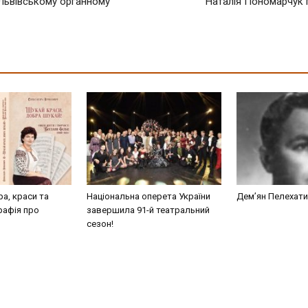
 Львівському органному
Наталія Пономарчук 
а, краси та
Національна оперета України
Дем’ян Пелехатий
рафія про
завершила 91-й театральний
сезон!