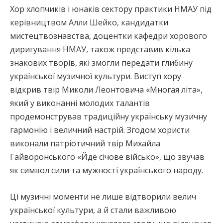
Хор хлопчиків і юнаків сектору практики НМАУ під
керівництвом Алли Шейко, кандидатки
мистецтвознавства, доцентки кафедри хорового
диригування НМАУ, також представив кілька
знакових творів, які змогли передати глибину
української музичної культури. Виступ хору
відкрив твір Миколи Леонтовича «Многая літа»,
який у виконанні молодих талантів
продемонстрував традиційну українську музичну
гармонію і величний настрій. Згодом хористи
виконали патріотичний твір Михайла
Гайворонського «Йде січове військо», що звучав
як символ сили та мужності українського народу.
Ці музичні моменти не лише відтворили велич
української культури, а й стали важливою