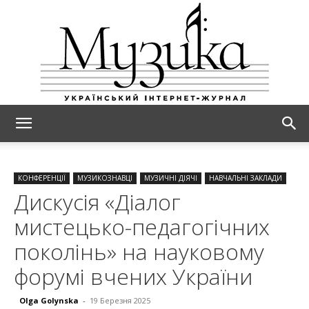
МУЗИКА
КОНФЕРЕНЦІЇ
МУЗИКОЗНАВЦІ
МУЗИЧНІ ДІЯЧІ
НАВЧАЛЬНІ ЗАКЛАДИ
Дискусія «Діалог
мистецько-педагогічних
поколінь» на науковому
форумі вчених України
Olga Golynska
-
19 Березня 2025