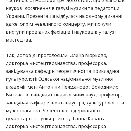
частиною атмосфери круглого столу, що відзначав
наукові досягнення в галузі музики та педагогіки
України. Презентація відбулася на одному диханні,
адже, окрім невеликого концерту, ми почули
виступи провідних фахівців і науковців у галузі
мистецтва.
Так, доповіді проголосили: Олена Маркова,
докторка мистецтвознавства, професорка,
завідувачка кафедри теоретичної та прикладної
культурології Одеської національної музичної
академії імені Антоніни Нежданової; Володимир
Виткалов, кандидат педагогічних наук, професор,
завідувач кафедри івент-індустрії, культурології та
музеєзнавства Рівненського державного
гуманітарного університету; Ганна Карась,
докторка мистецтвознавства, професорка