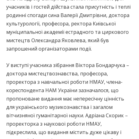
учасників і гостей дійства стала присутність і теплі
родинні спогади сина Валерії Дмитрівни, доктора
культурології, професора, ректора Київської
муніципальної академії естрадного та циркового
мистецтв Олександра Яковлева, який був
запрошений організаторами події.
У виступі учасника зібрання Віктора Бондарчука –
доктора мистецтвознавства, професора,
проректора з навчальної роботи НМАУ, члена-
кореспондента НАМ України зазначалося, що
пропоноване видання має непересічну цінність
для українського музикознавства і загалом
вітчизняної гуманітарної науки. Адріана Скорик –
проректорка з наукової роботи НМАУ,
підкреслила, що видання містить дуже цікаву і