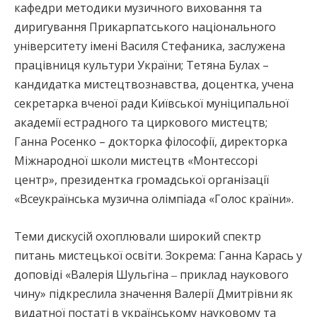
кафедри методики музичного виховання та
диригування Прикарпатського національного
університету імені Василя Стефаника, заслужена
працівниця культури України; Тетяна Булах –
кандидатка мистецтвознавства, доцентка, учена
секретарка вченої ради Київської муніципальної
академії естрадного та циркового мистецтв;
Ганна Росенко – докторка філософії, директорка
Міжнародної школи мистецтв «Монтессорі
центр», президентка громадської організації
«Всеукраїнська музична олімпіада «Голос країни».
Теми дискусій охоплювали широкий спектр
питань мистецької освіти. Зокрема: Ганна Карась у
доповіді «Валерія Шульгіна ‒ приклад наукового
чину» підкреслила значення Валерії Дмитрівни як
видатної постаті в українському науковому та