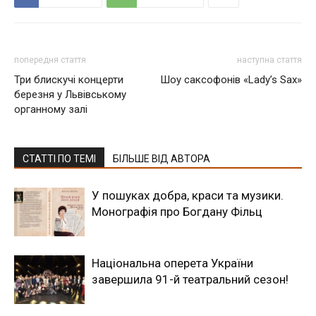
попередня стаття
наступна стаття
Три блискучі концерти
Шоу саксофонів «Lady’s Sax»
березня у Львівському
органному залі
СТАТТІ ПО ТЕМІ
БІЛЬШЕ ВІД АВТОРА
У пошуках добра, краси та музики.
Монографія про Богдану Фільц
Національна оперета України
завершила 91-й театральний сезон!