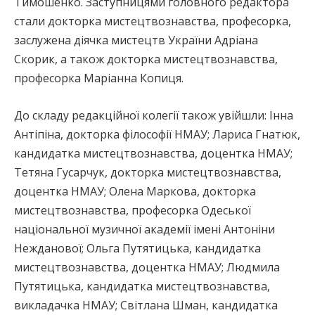
Тимошенко. Заступницями головного редактора
стали докторка мистецтвознавства, професорка,
заслужена діячка мистецтв України Адріана
Скорик, а також докторка мистецтвознавства,
професорка Маріанна Копиця.
До складу редакційної колегії також увійшли: Інна
Антіпіна, докторка філософії НМАУ; Лариса Гнатюк,
кандидатка мистецтвознавства, доцентка НМАУ;
Тетяна Гусарчук, докторка мистецтвознавства,
доцентка НМАУ; Олена Маркова, докторка
мистецтвознавства, професорка Одеської
національної музичної академії імені Антоніни
Нежданової; Ольга Путятицька, кандидатка
мистецтвознавства, доцентка НМАУ; Людмила
Путятицька, кандидатка мистецтвознавства,
викладачка НМАУ; Світлана Шман, кандидатка