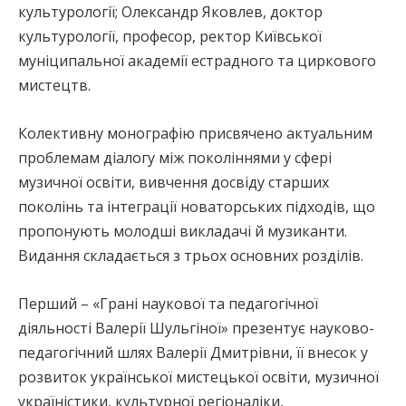
культурології; Олександр Яковлев, доктор
культурології, професор, ректор Київської
муніципальної академії естрадного та циркового
мистецтв.
Колективну монографію присвячено актуальним
проблемам діалогу між поколіннями у сфері
музичної освіти, вивчення досвіду старших
поколінь та інтеграції новаторських підходів, що
пропонують молодші викладачі й музиканти.
Видання складається з трьох основних розділів.
Перший – «Грані наукової та педагогічної
діяльності Валерії Шульгіної» презентує науково-
педагогічний шлях Валерії Дмитрівни, її внесок у
розвиток української мистецької освіти, музичної
україністики, культурної регіоналіки,