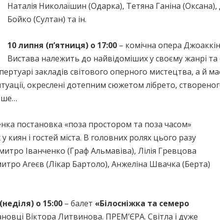
Наталія Николаїшин (Одарка), Тетяна Ганіна (Оксана),
Бойко (Султан) та ін.
10 липня (п’ятниця) о 17:00
– комічна опера Джоаккін
Вистава належить до найвідоміших у своєму жанрі та о
ертуарі закладів світового оперного мистецтва, а й має 
итуації, окреслені дотепним сюжетом лібрето, створеног
рше…
ненка постановка «поза простором та поза часом»
 киян і гостей міста. В головних ролях цього разу
Дмитро Іванченко (Граф Альмавіва), Лілія Гревцова
 Дмитро Агеєв (Лікар Бартоло), Анжеліна Швачка (Берта)
(неділя) о 15:00
– балет
«Білосніжка та семеро
новці Віктора Литвинова. ПРЕМ’ЄРА. Світла і дуже