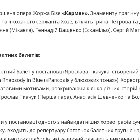
ршена опера Жоржа Бізе
«Кармен».
Знамениту трагічну 
та її коханого сержанта Хозе, втілять Ірина Петрова т
ажна (Мікаела), Геннадій Ващенко (Ескамільо), Сергій Ма
оактних балетів:
актний балет у постановці Ярослава Ткачука, створений 
hapsody in Blue («Рапсодія у блюзових тонах»). Хореог
жазовими мотивами, розкриваючи кілька різних історій 
 Ярослав Ткачук (Перша пара), Анастасія Шевченко та В
и у постановці одного з найвидатніших хореографів су
ку, входить до репертуару багатьох балетних труп і є на
ід високих підборів, які зазвичай одягають виконавці т