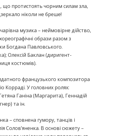
в, що протистоять чорним силам зла,
дзеркало ніколи не бреше!
 чарівна музика – неймовірне дійство,
 хореографічні образи разом з
ики Богдана Павловського.
а); Олексій Баклан (диригент-
иця костюмів).
датного французького композитора
о Корраді. У головних ролях:
етяна Ганіна (Маргарита), Геннадій
нер) та ін.
ка – сповнена гумору, танців і
ія Солов’яненка. В основі сюжету –