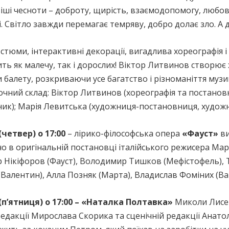
іші чесноти – доброту, щирість, взаємодопомогу, любо
 Світло завжди перемагає темряву, добро долає зло. А 
остюми, інтерактивні декорації, вигадлива хореографія і
ить як малечу, так і дорослих! Віктор Литвинов створює
 балету, розкриваючи усе багатство і різноманіття муз
чний склад: Віктор Литвинов (хореографія та постановк
ик); Марія Левитська (художниця-постановниця, художн
(четвер) о 17:00
– лірико-філософська опера
«Фауст»
ви
о в оригінальній постановці італійського режисера Марі
 Нікіфоров (Фауст), Володимир Тишков (Мефістофель), Т
Валентин), Алла Позняк (Марта), Владислав Фоміних (Ваг
(п’ятниця) о 17:00 – «Наталка Полтавка»
Миколи Лисен
редакції Мирослава Скорика та сценічній редакції Анатол