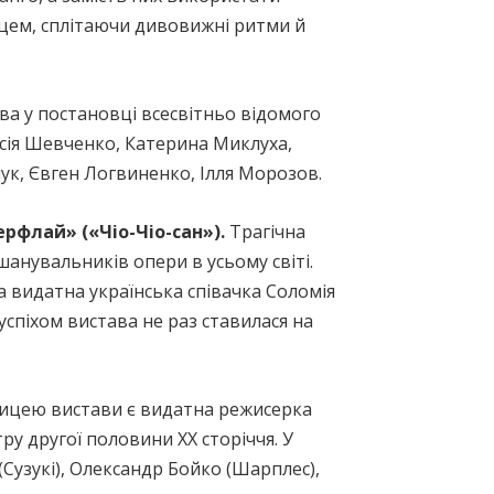
нцем, сплітаючи дивовижні ритми й
а у постановці всесвітньо відомого
асія Шевченко, Катерина Миклуха,
ук, Євген Логвиненко, Ілля Морозов.
рфлай» («Чіо-Чіо-сан»).
Трагічна
шанувальників опери в усьому світі.
 видатна українська співачка Соломія
спіхом вистава не раз ставилася на
ницею вистави є видатна режисерка
у другої половини XX сторіччя. У
(Сузукі), Олександр Бойко (Шарплес),