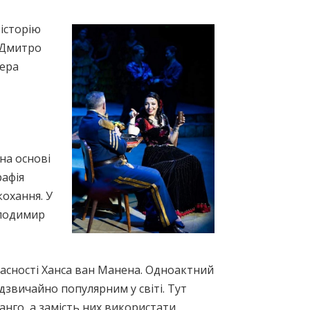
історію
а Дмитро
гера
на основі
рафія
кохання. У
олодимир
часності Ханса ван Манена. Одноактний
дзвичайно популярним у світі. Тут
анго, а замість них використати