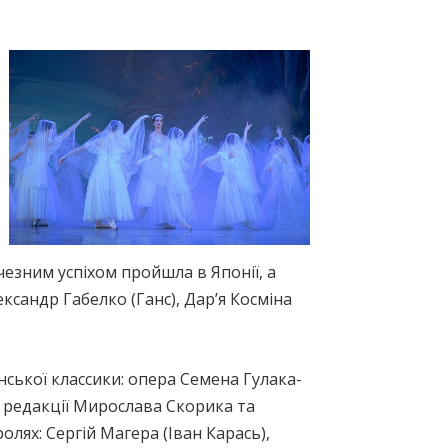
езним успіхом пройшла в Японії, а
ксандр Габелко (Ганс), Дар’я Косміна
ської классики: опера Семена Гулака-
 редакції Мирослава Скорика та
олях: Сергій Магера (Іван Карась),