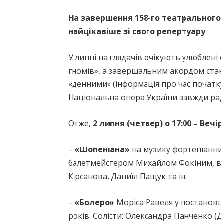
На завершення 158-го театрального
найцікавіше зі свого репертуару
У липні на глядачів очікують улюблені 
гномів», а завершальним акордом ста
«денними» (інформація про час початку 
Національна опера України завжди рад
Отже,
2 липня (четвер) о 17:00 – Веч
–
«Шопеніана»
на музику фортепіанн
балетмейстером Михайлом Фокіним, вва
Кірсанова, Даниїл Пащук та ін.
–
«Болеро»
Моріса Равеля у постановц
років. Солісти: Олександра Панченко (