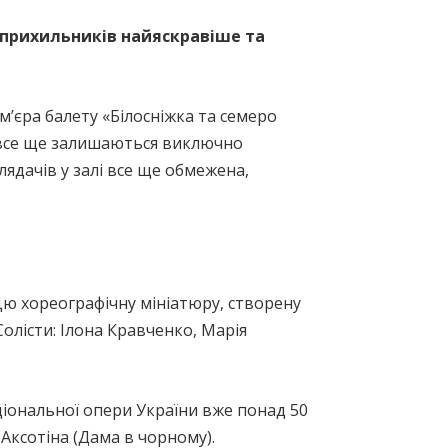
 прихильників найяскравіше та
м’єра балету «Білосніжка та семеро
и все ще залишаються виключно
глядачів у залі все ще обмежена,
ю хореографічну мініатюру, створену
олісти: Ілона Кравченко, Марія
ціональної опери України вже понад 50
 Аксотіна (Дама в чорному).