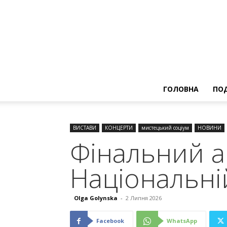
ГОЛОВНА
ПОД
ВИСТАВИ
КОНЦЕРТИ
мистецький соціум
НОВИНИ
Фінальний а
Національні
Olga Golynska
-
2 Липня 2026
Facebook
WhatsApp