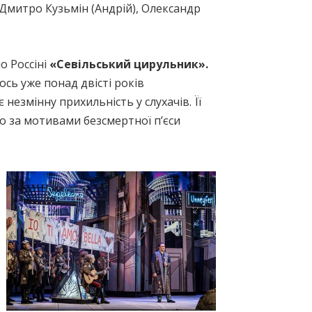
 Дмитро Кузьмін (Андрій), Олександр
о Россіні
«Севільський цирульник».
сь уже понад двісті років
незмінну прихильність у слухачів. Її
о за мотивами безсмертної п’єси