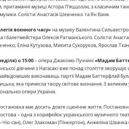
ти, притаманні музиці Астора П’яццолли, з класичним та
музики. Солісти: Анастасія Шевченко та Ян Ваня.
легія воєнного часу»
на музику Валентина Сильвестров
а і балетмейстера Олексія Ратманського. Солісти: Анаст
вченко, Еліна Кутузова, Микита Сухоруков, Ярослав Ткач
неділя) о 15:00
– опера Джакомо Пуччині
«Мадам Батте
понської дівчини з Нагасакі вже понад століття зворушує 
найвідоміших виконавиць партії Мадам Баттерфлай була
цька, яка принесла твору світове визнання. З великим у
іональної опери України.
остановка має досить довге сценічне життя. Постанов
остова – одна з корифейок українського музичного театр
-Чіо-сан), Олег Злакоман (Пінкертон), Анжеліна Швачка 