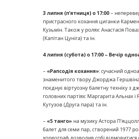
3 липня (п’ятниця) о 17:00
– непереве
пристрасного кохання циганки Кармен 
Кузьмін. Також у ролях: Анастасія Пов
(Капітан Цуніга) та ін.
4 липня (субота) о 17:00 – Вечір одн
–
«Рапсодія кохання»
: сучасний одно
знаменитого твору Джорджа Гершвіна R
поєднує віртуозну балетну техніку з д
головних партіях: Маргарита Альнах і
Кутузов (Друга пара) та ін.
–
«5 танго»
на музику Астора П’яццолл
балет для семи пар, створений 1977 ро
хореограф дозволив собі відмовитися в