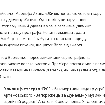
й балет Адольфа Адана
«Жизель».
За сюжетом твору
ську дівчину Жизель. Однак він уже заручений із
ож змушений удавати з себе селянина. Дівчину
ває їй правду про графа. Не витримавши зради
 Альберт не може її забути, тож таємно відвідує
ч із духом коханої, що рятує його від смерті.
іктор Яременко, переосмисливши сценографію та
ив власну версію вистави. Прем’єра постановки з велич
олях: Катерина Миклуха (Жизель), Ян Ваня (Альберт), Оле
 та ін.
9 липня (четвер) о 17:00
– безсмертний шедевр україн
Артемовського
«Запорожець за Дунаєм»
у музичній
сценічній редакції Анатолія Солов’яненка. У головних р