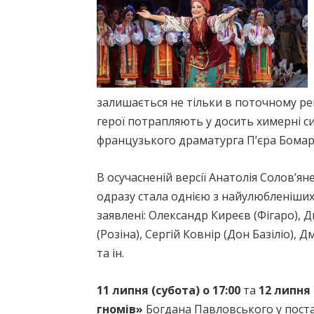
залишається не тільки в поточному реп
герої потрапляють у досить химерні с
французького драматурга П’єра Бома
В осучасненій версії Анатолія Солов’я
одразу стала однією з найулюбленіших у
заявлені: Олександр Киреєв (Фігаро), 
(Розіна), Сергій Ковнір (Дон Базіліо),
та ін.
11 липня (субота) о 17:00
та
12 липня 
гномів»
Богдана Павловського у поста