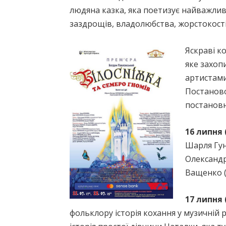
людяна казка, яка поетизує найважлив
заздрощів, владолюбства, жорстокості.
Яскраві к
яке захоп
артистами
Постаново
постановн
16 липня 
Шарля Гун
Олександр
Ващенко (
17 липня 
фольклору історія кохання у музичній 