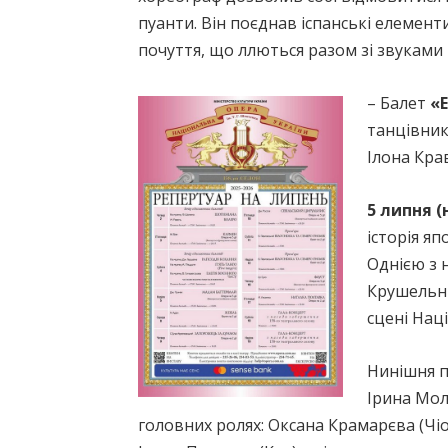
пуанти. Він поєднав іспанські елемен
почуття, що ллються разом зі звуками 
– Балет
«Е
танцівник
Ілона Кра
5 липня (
історія я
Однією з 
Крушельни
сцені Нац
Нинішня п
Ірина Мол
головних ролях: Оксана Крамарєва (Чіо