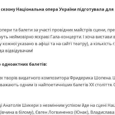
 сезону Національна опера України підготувала для
опери та балети за участі провідних майстрів сцени, пре
нуть неймовірно яскраві Гала-концерти. І хоча вистав
кожної указано в афіші та на сайті театру), а кількість 
а відвідувачам!
ір одноактних балетів:
их творів видатного композитора Фридерика Шопена. Ц
жають одним із найпоетичніших балетів XX століття. С
і Анатолія Шикери з незмінним успіхом йде на сцені На
Дівчина в білому), Євген Логвиненко (Юнак), Владислава