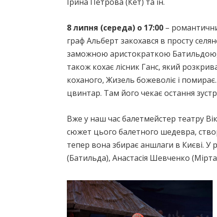
Ірина Петрова (Кет) та ін.
8 липня (середа) о 17:00
– романтични
граф Альберт закохався в просту селян
заможною аристократкою Батильдою, т
також кохає лісник Ганс, який розкри
коханого, Жизель божеволіє і помирає.
цвинтар. Там його чекає остання зустрі
Вже у наш час балетмейстер театру В
сюжет цього балетного шедевра, створ
тепер вона збирає аншлаги в Києві. У р
(Батильда), Анастасія Шевченко (Мірта)