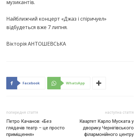
музикантів.
Найближчий концерт «Джаз і спіричуел»
відбудеться вже 7 липня.
Вікторія АНТОШЕВСЬКА
Facebook
WhatsApp
попередня стаття
наступна стаття
Петро Качанов: «Без
Квартет Карло Муската у
глядачів театр – це просто
дворику Чернігівського
приміщення»
філармонійного центру