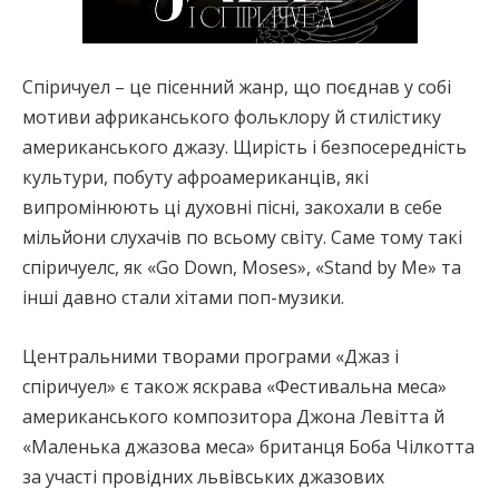
Спіричуел – це пісенний жанр, що поєднав у собі
мотиви африканського фольклору й стилістику
американського джазу. Щирість і безпосередність
культури, побуту афроамериканців, які
випромінюють ці духовні пісні, закохали в себе
мільйони слухачів по всьому світу. Саме тому такі
спіричуелс, як «Go Down, Moses», «Stand by Me» та
інші давно стали хітами поп-музики.
Центральними творами програми «Джаз і
спіричуел» є також яскрава «Фестивальна меса»
американського композитора Джона Левітта й
«Маленька джазова меса» британця Боба Чілкотта
за участі провідних львівських джазових