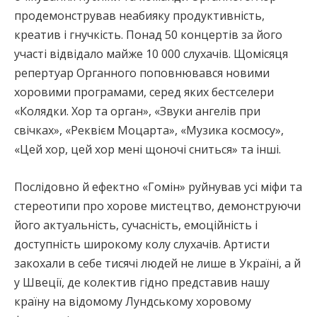
продемонстрував неабияку продуктивність,
креатив і гнучкість. Понад 50 концертів за його
участі відвідало майже 10 000 слухачів. Щомісяця
репертуар Органного поповнювався новими
хоровими програмами, серед яких бестселери
«Колядки. Хор та орган», «Звуки ангелів при
свічках», «Реквієм Моцарта», «Музика космосу»,
«Цей хор, цей хор мені щоночі сниться» та інші.
Послідовно й ефектно «Гомін» руйнував усі міфи та
стереотипи про хорове мистецтво, демонструючи
його актуальність, сучасність, емоційність і
доступність широкому колу слухачів. Артисти
закохали в себе тисячі людей не лише в Україні, а й
у Швеції, де колектив гідно представив нашу
країну на відомому Лундському хоровому