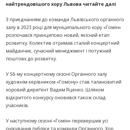
найтрендовішого хору Львова читайте далі
З приєднанням до команди Львівського органного
залу в 2023 році для муніципального хору «Гомін»
розпочався принципово новий, якісний етап
розвитку. Колектив отримав сталий концертний
майданчик, сучасний менеджмент і потужний
поштовх до розвитку.
У 56-му концертному сезоні Органного залу
художнім керівником «Гомону» став талановитий
хоровий дириґент Вадим Яценко. Шляхом
відкритого конкурсу оновився також склад
учасників.
У наступному сезоні «Гомін» перевершив усі
очікування публіки та команди Органного. Хор