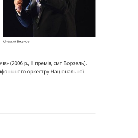
Олексій Вікулов
 (2006 р., ІІ премія, смт Ворзель),
симфонічного оркестру Національної