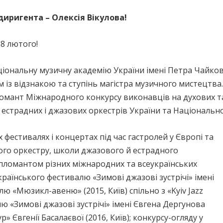
иригента – Олексія Вікулова!
 8 лютого!
ціональну музичну академію України імені Петра Чайковс
із відзнакою та ступінь магістра музичного мистецтва.
омант Міжнародного конкурсу виконавців на духових та 
 естрадних і джазових оркестрів України та Національної
фестивалях і концертах під час гастролей у Європі та
вого оркестру, школи джазового й естрадного
ипломантом різних міжнародних та всеукраїнських
еукраїнського фестивалю «Зимові джазові зустрічі» імені
лю «Мюзикл-авеню» (2015, Київ) спільно з «Kyiv Jazz
лю «Зимові джазові зустрічі» імені Євгена Дергунова
р» Євгенії Басалаєвої (2016, Київ); конкурсу-огляду у