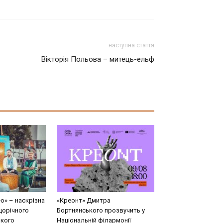
наступна стаття
Вікторія Польова – митець-ельф
ю» – наскрізна
«Креонт» Дмитра
щорічного
Бортнянського прозвучить у
кого
Національній філармонії