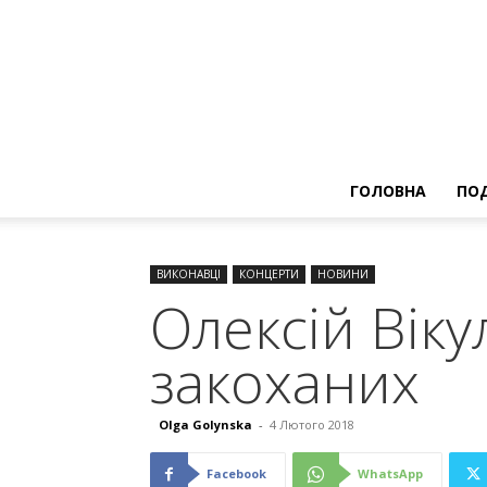
ГОЛОВНА
ПОД
ВИКОНАВЦІ
КОНЦЕРТИ
НОВИНИ
Олексій Віку
закоханих
Olga Golynska
-
4 Лютого 2018
Facebook
WhatsApp