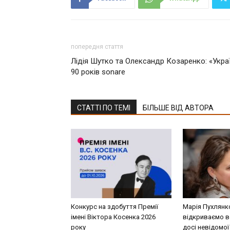
попередня стаття
Лідія Шутко та Олександр Козаренко: «Укра
90 років sonare
СТАТТІ ПО ТЕМІ
БІЛЬШЕ ВІД АВТОРА
Конкурс на здобуття Премії
Марія Пухлянк
імені Віктора Косенка 2026
відкриваємо в
року
досі невідомої