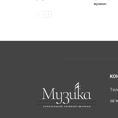
музики»
КО
Тел
зв'