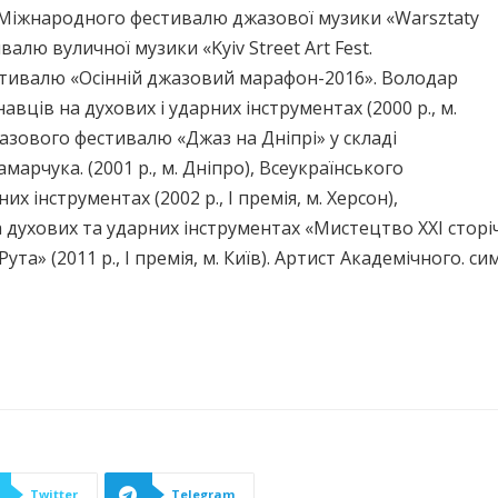
; Міжнародного фестивалю джазової музики «Warsztaty
валю вуличної музики «Kyiv Street Art Fest.
стивалю «Осінній джазовий марафон-2016». Володар
вців на духових і ударних інструментах (2000 р., м.
зового фестивалю «Джаз на Дніпрі» у складі
марчука. (2001 р., м. Дніпро), Всеукраїнського
х інструментах (2002 р., І премія, м. Херсон),
ухових та ударних інструментах «Мистецтво ХХІ сторіччя»
та» (2011 р., І премія, м. Київ). Артист Академічного. 
Twitter
Telegram