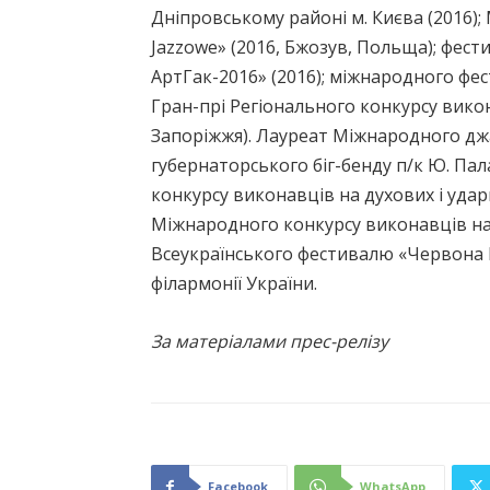
Дніпровському районі м. Києва (2016)
Jazzowe» (2016, Бжозув, Польща); фести
АртГак-2016» (2016); міжнародного фе
Гран-прі Регіонального конкурсу викона
Запоріжжя). Лауреат Міжнародного джа
губернаторського біг-бенду п/к Ю. Пала
конкурсу виконавців на духових і ударни
Міжнародного конкурсу виконавців на д
Всеукраїнського фестивалю «Червона Ру
філармонії України.
За матеріалами прес-релізу
Facebook
WhatsApp