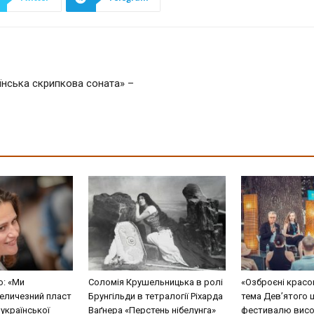
їнська скрипкова соната» –
о: «Ми
Соломія Крушельницька в ролі
«Озброєні красо
еличезний пласт
Брунгільди в тетралогії Ріхарда
тема Дев’ятого 
 української
Ваґнера «Перстень нібелунга»
фестивалю висо