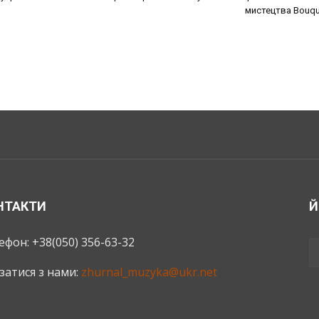
мистецтва Bouque
НТАКТИ
Й
ефон: +38(050) 356-63-32
язатися з нами:
zhurnal_muzyka@ukr.net