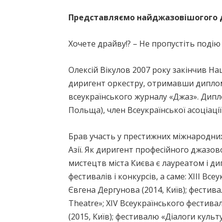
Представляємо найджазовішогого д
Хочете драйву!? – Не пропустіть подію
Олексій Вікулов 2007 року закінчив На
диригент оркестру, отримавши диплом 
всеукраїнського журналу «Джаз». Дипл
Польща), член Всеукраїнської асоціації
Брав участь у престижних міжнародних 
Азії. Як диригент професійного джазо
мистецтв міста Києва є лауреатом і д
фестивалів і конкурсів, а саме: ХІІІ Вс
Євгена Дергунова (2014, Київ); фестива
Theatre»; ХІV Всеукраїнського фестива
(2015, Київ); фестивалю «Діалоги культу