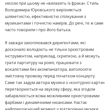
ніколи при цьому не «вилазить із фрака». Стиль
Володимира Юровського вирізняється
шляхетністю, ефективністю спілкування з
музикантами і точністю намірів. До речі, те ж саме
часто говорили і про його батька.
Я завжди захоплювався диригентами, які
досконало володіють не тільки оркестровим
інструментом, наприклад, скрипкою, а й можуть
грати партитуру на роялі, працювати з
вокалістами без акомпаніатора, виголосити
змістовну промову перед початком концерту.
Саме так задум автора музики з «контурної карти»
перетворюється на звукову сферу, яка згодом
забарвлюється всіма можливими оркестровими
фарбами і динамічними нюансами. Настає
найпрекрасніший момент у відтворенні музики,