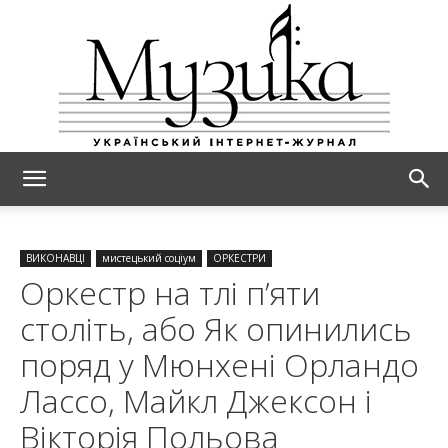
МУЗИКА
ВИКОНАВЦІ
мистецький соціум
ОРКЕСТРИ
Оркестр на тлі п’яти
століть, або Як опинились
поряд у Мюнхені Орландо
Лассо, Майкл Джексон і
Вікторія Польова