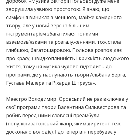
доробок: «Музика Вікторії Польової дуже мене
зворушила уявною простотою. Я знаю, що
симфонія виникла з меншого, майже камерного
твору, але у новій версії з більшим
інструментарієм збагатилася тонкими
взаємозв’язками та розгалуженнями, тож стала
глибшою, багатошаровою. Польова розповідає
про красу, швидкоплинність і крихкість людського
життя, тому ця музика чудово підходить до
програми, де у нас лунають твори Альбана Берга,
Густава Малера та Ріхарда Штрауса».
Маестро Володимир Юровський не раз включав у
свої програми твори Валентина Сильвестрова та
робив перед ними словесні преамбули
(популяризаторський жанр, яким диригент теж
досконало володіє). І дотепер він перебуває у