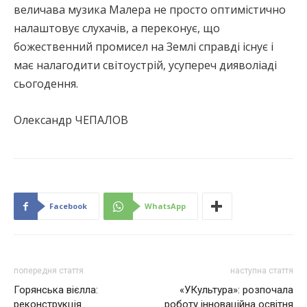
величава музика Малера не просто оптимістично
налаштовує слухачів, а переконує, що
божественний промисел на Землі справді існує і
має налагодити світоустрій, усупереч дияволіаді
сьогодення.
Олександр ЧЕПАЛОВ
Facebook
WhatsApp
попередня стаття
наступна стаття
Горянська вієлла:
«УКультура»: розпочала
реконструкція
роботу інноваційна освітня