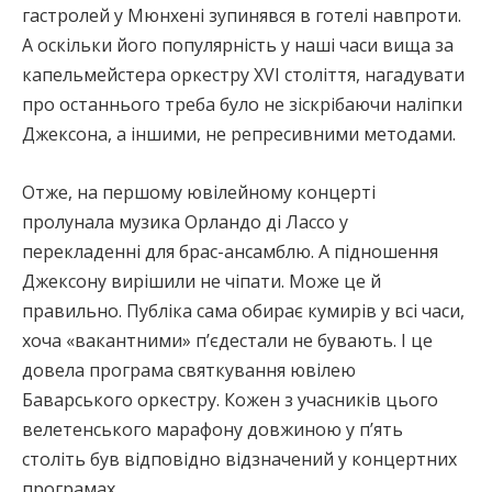
гастролей у Мюнхені зупинявся в готелі навпроти.
А оскільки його популярність у наші часи вища за
капельмейстера оркестру ХVI століття, нагадувати
про останнього треба було не зіскрібаючи наліпки
Джексона, а іншими, не репресивними методами.
Отже, на першому ювілейному концерті
пролунала музика Орландо ді Лассо у
перекладенні для брас-ансамблю. А підношення
Джексону вирішили не чіпати. Може це й
правильно. Публіка сама обирає кумирів у всі часи,
хоча «вакантними» п’єдестали не бувають. І це
довела програма святкування ювілею
Баварського оркестру. Кожен з учасників цього
велетенського марафону довжиною у п’ять
століть був відповідно відзначений у концертних
програмах.