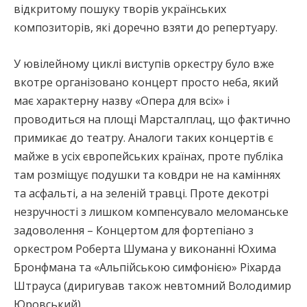
відкритому пошуку творів українських
композиторів, які доречно взяти до репертуару.
У ювілейному циклі виступів оркестру було вже
вкотре організовано концерт просто неба, який
має характерну назву «Опера для всіх» і
проводиться на площі Марсталплац, що фактично
примикає до театру. Аналоги таких концертів є
майже в усіх європейських країнах, проте публіка
там розміщує подушки та ковдри не на каміннях
та асфальті, а на зеленій травці. Проте декотрі
незручності з лишком компенсувало меломанське
задоволення – Концертом для фортепіано з
оркестром Роберта Шумана у виконанні Юхима
Бронфмана та «Альпійською симфонією» Ріхарда
Штрауса (диригував також невтомний Володимир
Юровський).