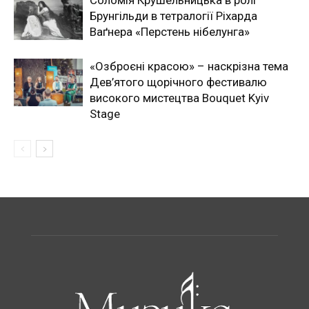
Соломія Крушельницька в ролі
Брунгільди в тетралогії Ріхарда
Ваґнера «Перстень нібелунга»
«Озброєні красою» – наскрізна тема
Дев’ятого щорічного фестивалю
високого мистецтва Bouquet Kyiv
Stage