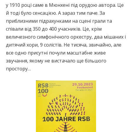
у 1910 році саме в Мюнхені під орудою автора. Це
й тоді було сенсацією. А зараз тим паче. За
приблизними підрахунками на сцені грали та
співали від 350 до 400 учасників. Це, крім
величезного симфонічного оркестру, два мішаних і
дитячий хори, 9 солістів. Не тисяча, звичайно, але
все одно присутні почули масштабне живе
звучання, якому не вистачало ще більшого
простору…