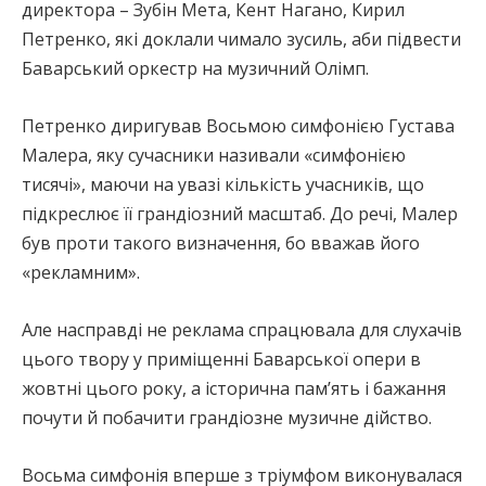
директора – Зубін Мета, Кент Нагано, Кирил
Петренко, які доклали чимало зусиль, аби підвести
Баварський оркестр на музичний Олімп.
Петренко диригував Восьмою симфонією Густава
Малера, яку сучасники називали «симфонією
тисячі», маючи на увазі кількість учасників, що
підкреслює її грандіозний масштаб. До речі, Малер
був проти такого визначення, бо вважав його
«рекламним».
Але насправді не реклама спрацювала для слухачів
цього твору у приміщенні Баварської опери в
жовтні цього року, а історична пам’ять і бажання
почути й побачити грандіозне музичне дійство.
Восьма симфонія вперше з тріумфом виконувалася