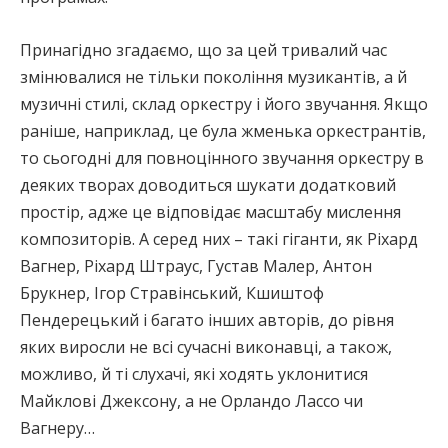
Принагідно згадаємо, що за цей тривалий час
змінювалися не тільки покоління музикантів, а й
музичні стилі, склад оркестру і його звучання. Якщо
раніше, наприклад, це була жменька оркестрантів,
то сьогодні для повноцінного звучання оркестру в
деяких творах доводиться шукати додатковий
простір, адже це відповідає масштабу мислення
композиторів. А серед них – такі гіганти, як Ріхард
Вагнер, Ріхард Штраус, Густав Малер, Антон
Брукнер, Ігор Стравінський, Кшиштоф
Пендерецький і багато інших авторів, до рівня
яких виросли не всі сучасні виконавці, а також,
можливо, й ті слухачі, які ходять уклонитися
Майклові Джексону, а не Орландо Лассо чи
Вагнеру…