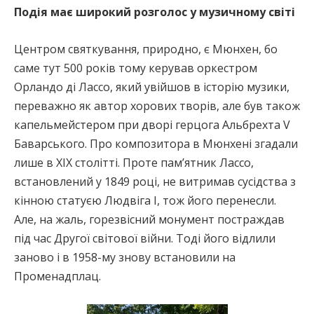
Подія має широкий розголос у музичному світі
Центром святкування, природно, є Мюнхен, бо
саме тут 500 років тому керував оркестром
Орландо ді Лассо, який увійшов в історію музики,
переважно як автор хорових творів, але був також
капельмейстером при дворі герцога Альбрехта V
Баварського. Про композитора в Мюнхені згадали
лише в ХІХ столітті. Проте пам’ятник Лассо,
встановлений у 1849 році, не витримав сусідства з
кінною статуєю Людвіга I, тож його перенесли.
Але, на жаль, горезвісний монумент постраждав
під час Другої світової війни. Тоді його відлили
заново і в 1958-му знову встановили на
Променадплац.