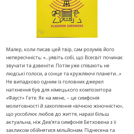
Малер, коли писав цей твір, сам розумів його
непересічність: «…уявіть собі, що Всесвіт починає
звучати та дзвеніти. Потім уже співають не
людські голоси, а сонце та кружляючі планети…»
Не випадково одним із головних джерел
натхнення був для німецького композитора
«Фауст» Гете. Як на мене, – це симфонія
молитовності й захоплення «вічною жіночністю»,
що уособлює любов до життя, наразі більш
актуальна, ніж Дев’ята симфонія Бетховена з її
закликом обійнятися мільйонам. Піднесена та