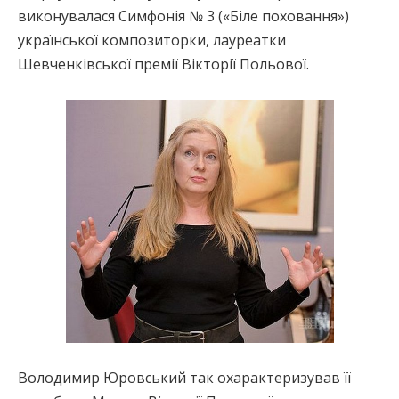
виконувалася Симфонія № 3 («Біле поховання»)
української композиторки, лауреатки
Шевченківської премії Вікторії Польової.
Володимир Юровський так охарактеризував її