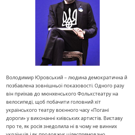
Володимир Юровський – людина демократична й
позбавлена зовнішньої показовості. Одного разу
він приїхав до мюнхенського Фолькстеатру на
велосипеді, щоб побачити головний хіт
українського театру воєнного часу «Погані
дороги» у виконанні київських артистів. Виставу
про те, як росія знедолила ні в чому не винних
українців і як продовжує цілеспрямовано