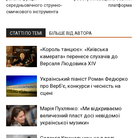
середньовічного струнно-
платформа
смичкового інструмента
СТАТТІ ПО ТЕМІ
БІЛЬШЕ ВІД АВТОРА
«Король танцює»: «Київська
камерата» перенесе слухачів до
Версаля Людовика XIV
Український піаніст Роман Федюрко
про Верб’є, конкурси і чесність на
сцені
Марія Пухлянко: «Ми відкриваємо
величезний пласт досі невідомої
української музики»