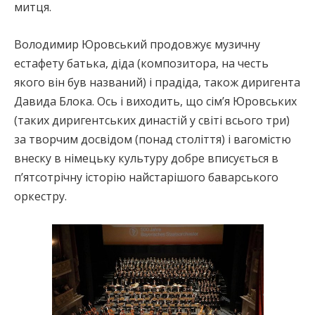
митця.
Володимир Юровський продовжує музичну
естафету батька, діда (композитора, на честь
якого він був названий) і прадіда, також диригента
Давида Блока. Ось і виходить, що сім’я Юровських
(таких диригентських династій у світі всього три)
за творчим досвідом (понад століття) і вагомістю
внеску в німецьку культуру добре вписується в
п’ятсотрічну історію найстарішого баварського
оркестру.