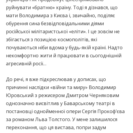
руйнувати «братню» країну. Тоді я дізнався, що
мати Володимира з Києва і, звичайно, поділяє
обурення сина безвідповідальними діями
російської мілітаристської «еліти». І це зовсім не
збігається з позицією космополітів, які
почуваються ніби вдома у будь-якій країні. Надто
некомфортно жити й працювати в сьогоднішній
агресивній росії…
До речі, я вже підкреслював у дописах, що
причинні наслідки «війни та миру» Володимир
Юровський з режисером Дмитром Черняковим
однозначно висвітлив у Баварському театрі в
постановці однойменної опери Сергія Прокоф’єва
за романом Льва Толстого. У мене залишилося
переконання, що ця вистава, попри задум