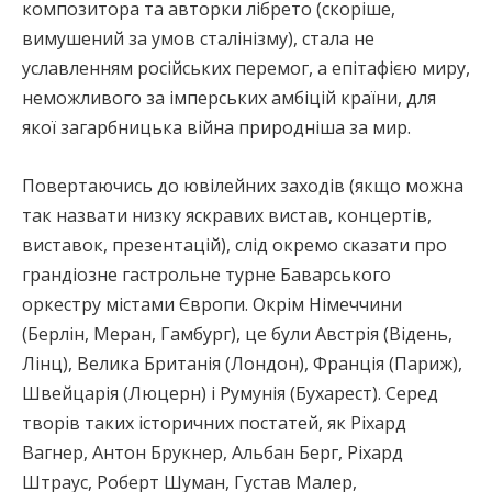
композитора та авторки лібрето (скоріше,
вимушений за умов сталінізму), стала не
уславленням російських перемог, а епітафією миру,
неможливого за імперських амбіцій країни, для
якої загарбницька війна природніша за мир.
Повертаючись до ювілейних заходів (якщо можна
так назвати низку яскравих вистав, концертів,
виставок, презентацій), слід окремо сказати про
грандіозне гастрольне турне Баварського
оркестру містами Європи. Окрім Німеччини
(Берлін, Меран, Гамбург), це були Австрія (Відень,
Лінц), Велика Британія (Лондон), Франція (Париж),
Швейцарія (Люцерн) і Румунія (Бухарест). Серед
творів таких історичних постатей, як Ріхард
Вагнер, Антон Брукнер, Альбан Берг, Ріхард
Штраус, Роберт Шуман, Густав Малер,