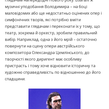
глядачам напередодні Нового року. Взагалі ж
музичні уподобання Володимира – на боці
маловідомих або ще недостатньо оцінених опер і
симфонічних творів, які потрібно вміти
представити глядачам і переконати їх у тому, що
театр, зокрема й оркестр, зробили правильний
вибір. Наприклад, одна з його мрій – остаточно
повернути на сцену опери австрійського
композитора Олександра Цемлінського, до
творчості якого диригент має особливу
пристрасть і тому хоче відновити історичну та
художню справедливість по відношенню до його
спадщини.