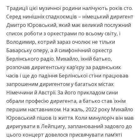
Традиції цієї музичної родини налічують років сто.
Серед нинішніх спадкоємців – німецький диригент
Дмитро Юровський, який має великий послужний
список роботи з оркестрами по всьому світу, і
Володимир, котрий зараз очолює не тільки
Баварську оперу, а й симфонічний оркестр
Берлінського радіо. Михайло, їхній батько,
розпочав диригентську кар’єру за радянських
часів і ще до падіння Берлінської стіни працював
запрошеним диригентом у багатьох містах
Німеччини й Австрії. За його прикладом сини
обрали професію диригента, а батько став їхнім
першим наставником. На жаль, 2022 року Михайло
Юровський пішов із життя. Коли минулоріч він мав
диригувати в Лейпцигу, запланований задовго до
цього концерт довелося присвячувати пам’яті