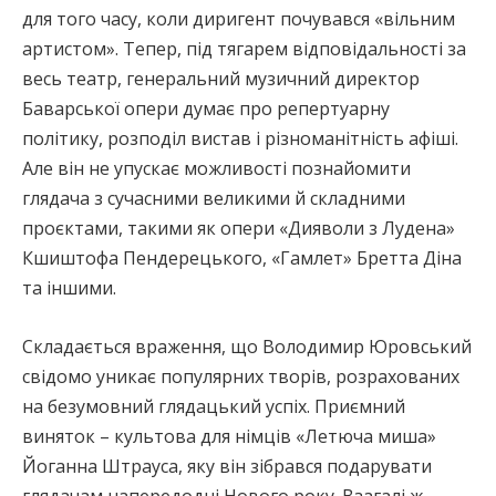
для того часу, коли диригент почувався «вільним
артистом». Тепер, під тягарем відповідальності за
весь театр, генеральний музичний директор
Баварської опери думає про репертуарну
політику, розподіл вистав і різноманітність афіші.
Але він не упускає можливості познайомити
глядача з сучасними великими й складними
проєктами, такими як опери «Дияволи з Лудена»
Кшиштофа Пендерецького, «Гамлет» Бретта Діна
та іншими.
Складається враження, що Володимир Юровський
свідомо уникає популярних творів, розрахованих
на безумовний глядацький успіх. Приємний
виняток – культова для німців «Летюча миша»
Йоганна Штрауса, яку він зібрався подарувати