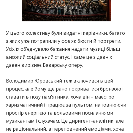
У цього колективу були видатні керівники, багато
з яких уже потрапили у фоє як бюсти й портрети.
Усіх їх об’єднувало бажання надати музиці більш
високий соціальний статус. І саме це з давніх
давен вирізняє Баварську оперу.
Володимир Юровський теж включився в цей
процес, але йому ще рано покриватися бронзою і
ставати в позу пам’ятника, хоча він – маестро
харизматичний і працює за пультом, наповнюючи
простір енергією та вольовими посиланнями
музикантам і слухачам. Це диригент-аналітик, але
не раціональний, а переповнений емоціями, хоча