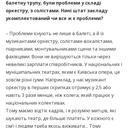
балетну трупу, були проблеми у складі
оркестру, з солістами. Нині штат закладу
укомплектований чи все ж є проблеми?
– Проблеми існують не лише в балеті, а й із
музикантами оркестру, солістами-вокалістами,
піарниками, монтувальниками сцени та іншими
фахівцями. Вони не вирішуються тільки через
невеликі зарплати співробітників. У національних і
муніципальних театрах, яким є Київська опера, це
зовсім різні суми. Наприклад, у нас музикант
оркестру в перших скрипках отримує у 2,5 або
навіть 3 рази менше, ніж колега, який працює у
національних колективах.
Тому маємо відтік кадрів, і я розумію митців, які
шукають театр, де більше платять. У кожного є
сім’ї і людям треба якось виживати… Тому