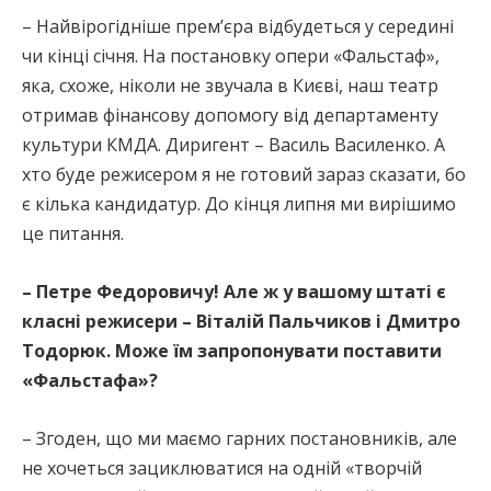
– Найвірогідніше прем’єра відбудеться у середині
чи кінці січня. На постановку опери «Фальстаф»,
яка, схоже, ніколи не звучала в Києві, наш театр
отримав фінансову допомогу від департаменту
культури КМДА. Диригент – Василь Василенко. А
хто буде режисером я не готовий зараз сказати, бо
є кілька кандидатур. До кінця липня ми вирішимо
це питання.
– Петре Федоровичу! Але ж у вашому штаті є
класні режисери – Віталій Пальчиков і Дмитро
Тодорюк. Може їм запропонувати поставити
«Фальстафа»?
– Згоден, що ми маємо гарних постановників, але
не хочеться зациклюватися на одній «творчій