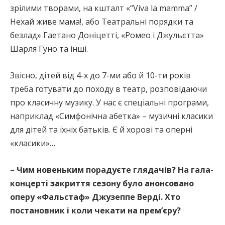
зрілими творами, на кшталт «“Viva la mamma” /
Нехай живе мама!, або Театральні порядки та
безлад» Гаетано Доніцетті, «Ромео і Джульєтта»
Шарля Гуно та інші.
Звісно, дітей від 4-х до 7-ми або й 10-ти років
треба готувати до походу в театр, розповідаючи
про класичну музику. У нас є спеціальні програми,
наприклад «Симфонічна абетка» – музичні класики
для дітей та їхніх батьків. Є й хорові та оперні
«класики»…
– Чим новеньким порадуєте глядачів? На гала-
концерті закриття сезону було анонсовано
оперу «Фальстаф» Джузеппе Верді. Хто
постановник і коли чекати на прем’єру?