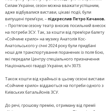
Силам України, сезон можна вважати успішним,
адже відбувалися вистави, цікаві події, були
випущені прем’єри, –
підкреслив Петро Качанов.
– Протягом сезону театр вносив посильний внесок
на потреби ЗСУ. Так, за кошти від прем’єри балету
«Сойчине крило» на музику Анатолія Кос-
Анатольського у січні 2024 року були придбані
ноші для транспортування поранених із поля бою,
які передали Центру спеціального призначення
Національної гвардії України, в/ч 3073.
Також кошти від крайньої в цьому сезоні вистави
«Сойчине крило» віддаються на потреби одного з
Київських батальйонів ЗСУ.
До речі, грошову премію, отриману від премії