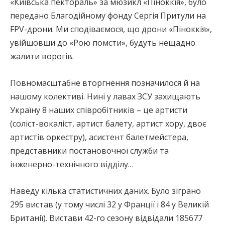
«Київська пектораль» за мюзикл «Піноккія», було
передано Благодійному фонду Сергія Притули на
FPV-дрони. Ми сподіваємося, що дрони «Піноккія»,
увійшовши до «Рою помсти», будуть нещадно
жалити ворогів.
Повномасштабне вторгнення позначилося й на
нашому колективі. Нині у лавах ЗСУ захищають
Україну 8 наших співробітників – це артисти
(соліст-вокаліст, артист балету, артист хору, двоє
артистів оркестру), асистент балетмейстера,
представники постановочної служби та
інженерно-технічного відділу…
Наведу кілька статистичних даних. Було зіграно
295 вистав (у тому числі 32 у Франції і 84 у Великій
Британії). Вистави 42-го сезону відвідали 185677