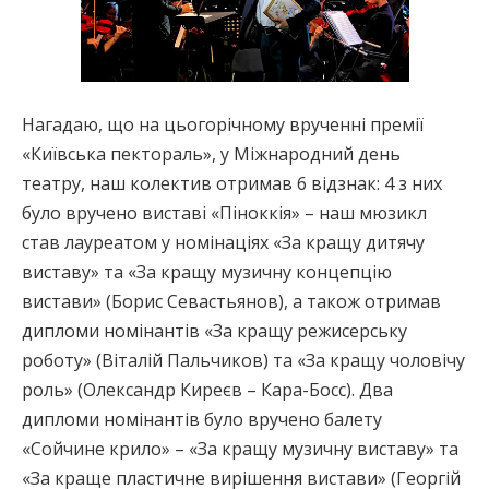
Нагадаю, що на цьогорічному врученні премії
«Київська пектораль», у Міжнародний день
театру, наш колектив отримав 6 відзнак: 4 з них
було вручено виставі «Піноккія» – наш мюзикл
став лауреатом у номінаціях «За кращу дитячу
виставу» та «За кращу музичну концепцію
вистави» (Борис Севастьянов), а також отримав
дипломи номінантів «За кращу режисерську
роботу» (Віталій Пальчиков) та «За кращу чоловічу
роль» (Олександр Киреєв – Кара-Босс). Два
дипломи номінантів було вручено балету
«Сойчине крило» – «За кращу музичну виставу» та
«За краще пластичне вирішення вистави» (Георгій