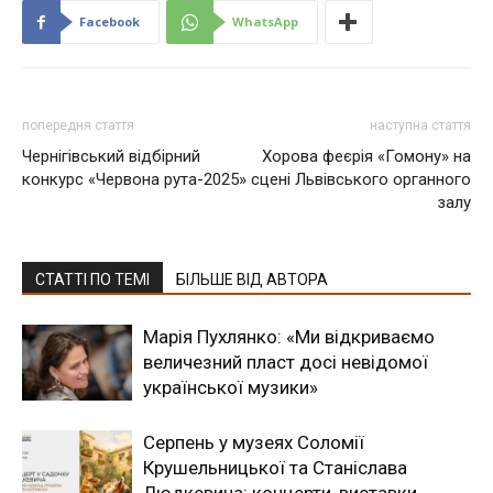
Facebook
WhatsApp
попередня стаття
наступна стаття
Чернігівський відбірний
Хорова феєрія «Гомону» на
конкурс «Червона рута-2025»
сцені Львівського органного
залу
СТАТТІ ПО ТЕМІ
БІЛЬШЕ ВІД АВТОРА
Марія Пухлянко: «Ми відкриваємо
величезний пласт досі невідомої
української музики»
Серпень у музеях Соломії
Крушельницької та Станіслава