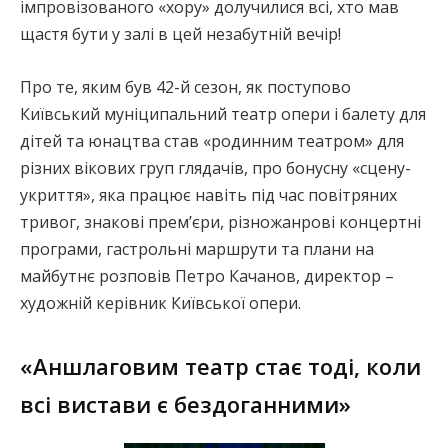
імпровізованого «хору» долучилися всі, хто мав
щастя бути у залі в цей незабутній вечір!
Про те, яким був 42-й сезон, як поступово
Київський муніципальний театр опери і балету для
дітей та юнацтва став «родинним театром» для
різних вікових груп глядачів, про бонусну «сцену-
укриття», яка працює навіть під час повітряних
тривог, знакові прем’єри, різножанрові концертні
програми, гастрольні маршрути та плани на
майбутнє розповів Петро Качанов, директор –
художній керівник Київської опери.
«Аншлаговим театр стає тоді, коли
всі вистави є бездоганними»