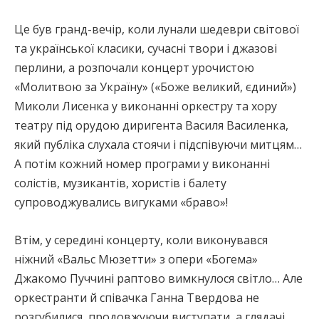
Це був гранд-вечір, коли лунали шедеври світової
та української класики, сучасні твори і джазові
перлини, а розпочали концерт урочистою
«Молитвою за Україну» («Боже великий, єдиний»)
Миколи Лисенка у виконанні оркестру та хору
театру під орудою диригента Василя Василенка,
який публіка слухала стоячи і підспівуючи митцям…
А потім кожний номер програми у виконанні
солістів, музикантів, хористів і балету
супроводжувались вигуками «браво»!
Втім, у середині концерту, коли виконувався
ніжний «Вальс Мюзетти» з опери «Богема»
Джакомо Пуччині раптово вимкнулося світло… Але
оркестранти й співачка Ганна Твердова не
розгубилися, продовжуючи виступати, а глядачі