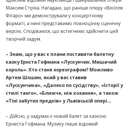
здійснив відомий науковець і шанувальник опери
Максим Стріха. Нагадаю, що раніше оперу «Весілля
Фігаро» ми демонстрували у концертному
форматі, а нині представимо повноцінну сценічну
версію. Сподіваюся, що встигнемо здійснити цей
творчий задум.
– Знаю, що у вас є плани поставити балетну
казку Ернста Гофмана «Лускунчик. Мишачий
король». Хто стане хореографом? Можливо
Артем Шошин, який у вас ставив
«Лускунчика», «Далеко по сусідству», «Історії у
стилі танго», «Ближче, ніж кохання», а також
«Тіні забутих предків» у Львівській опері…
– Дійсно, у задумах є новий балет за казкою
Ернеста Гофмана. Музику пише відомий