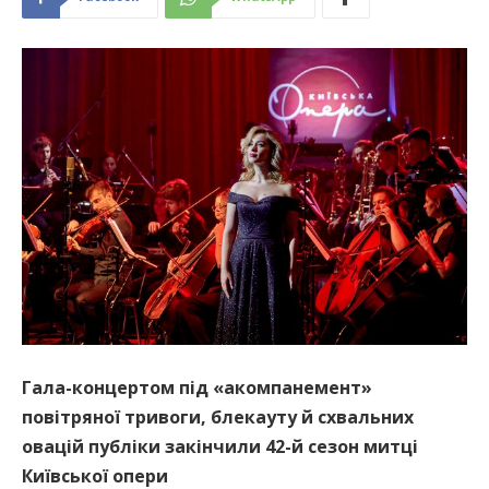
Гала-концертом під «акомпанемент»
повітряної тривоги, блекауту й схвальних
овацій публіки закінчили 42-й сезон митці
Київської опери