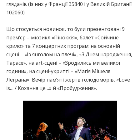
глядачів (із них у Франції 35840 і у Великій Британії
102060).
Що стосується новинок, то були презентовані 9
прем’єр – мюзикл «Піноккія», балет «Сойчине
крило» та 7 концертних програм: на основній
сцені – «Із янголом на плечі», «З Днем народження,
Тарасе», на аrt-сцені – «Зродились ми великої
години», на сцені-укритті – «Магія Мішеля
Леграна», Вечір пам’яті жертв голодоморів, «Love
is… / Кохання це…» й «Пробудження».