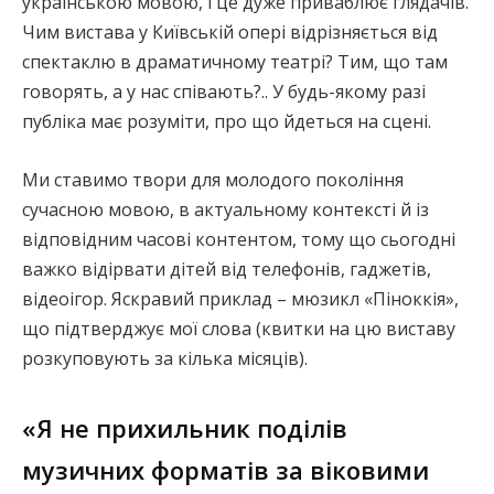
українською мовою, і це дуже приваблює глядачів.
Чим вистава у Київській опері відрізняється від
спектаклю в драматичному театрі? Тим, що там
говорять, а у нас співають?.. У будь-якому разі
публіка має розуміти, про що йдеться на сцені.
Ми ставимо твори для молодого покоління
сучасною мовою, в актуальному контексті й із
відповідним часові контентом, тому що сьогодні
важко відірвати дітей від телефонів, гаджетів,
відеоігор. Яскравий приклад – мюзикл «Піноккія»,
що підтверджує мої слова (квитки на цю виставу
розкуповують за кілька місяців).
«Я не прихильник поділів
музичних форматів за віковими