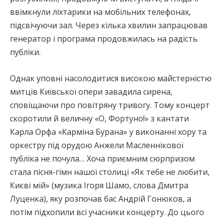
ввімкнули ліхтарики на мобільних телефонах,
підсвічуючи зал. Через кілька хвилин запрацював
генератор і програма продовжилась на радість
публіки.
Однак уповні насолодитися високою майстерністю
митців Київської опери завадила сирена,
сповіщаючи про повітряну тривогу. Тому концерт
скоротили й величну «О, Фортуно!» з кантати
Карла Орфа «Карміна Бурана» у виконанні хору та
оркестру під орудою Анжели Масленнікової
публіка не почула… Хоча приємним сюрпризом
стала пісня-гімн нашої столиці «Як тебе не любити,
Києві мій» (музика Ігоря Шамо, слова Дмитра
Луценка), яку розпочав бас Андрій Гонюков, а
потім підхопили всі учасники концерту. До цього