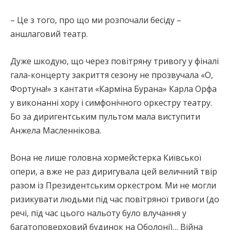
– Це з того, про що ми розпочали бесіду –
аншлаговий театр.
Дуже шкодую, що через повітряну тривогу у фіналі
гала-концерту закриття сезону не прозвучала «О,
Фортуна!» з кантати «Карміна Бурана» Карла Орфа
у виконанні хору і симфонічного оркестру театру.
Бо за диригентським пультом мала виступити
Анжела Масленнікова.
Вона не лише головна хормейстерка Київської
опери, а вже не раз диригувала цей величний твір
разом із Президентським оркестром. Ми не могли
ризикувати людьми під час повітряної тривоги (до
речі, під час цього нальоту було влучання у
багатоповерховий будинок на Оболоні)… Війна