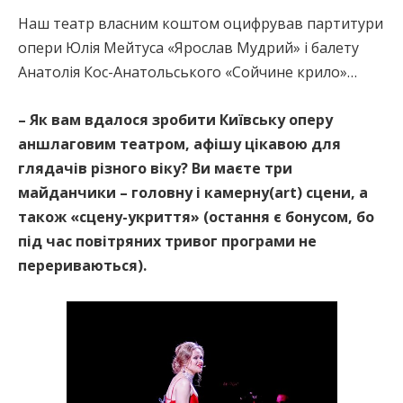
Наш театр власним коштом оцифрував партитури
опери Юлія Мейтуса «Ярослав Мудрий» і балету
Анатолія Кос-Анатольського «Сойчине крило»…
– Як вам вдалося зробити Київську оперу
аншлаговим театром, афішу цікавою для
глядачів різного віку? Ви маєте три
майданчики – головну і камерну(аrt) сцени, а
також «сцену-укриття» (остання є бонусом, бо
під час повітряних тривог програми не
перериваються).