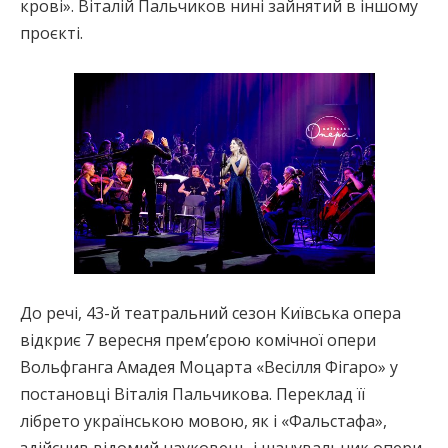
крові». Віталій Пальчиков нині зайнятий в іншому
проєкті.
До речі, 43-й театральний сезон Київська опера
відкриє 7 вересня прем’єрою комічної опери
Вольфганга Амадея Моцарта «Весілля Фігаро» у
постановці Віталія Пальчикова. Переклад її
лібрето українською мовою, як і «Фальстафа»,