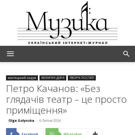
МУЗИКА
мистецький соціум
МУЗИЧНІ ДІЯЧІ
ТВОРЧІ ПОСТАТІ
Петро Качанов: «Без
глядачів театр – це просто
приміщення»
Olga Golynska
-
6 Липня 2024
Facebook
WhatsApp