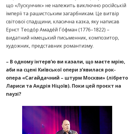
що «Лускунчик» не належить виключно російській
імперії та рашистським загарбникам. Це витвір
світової спадщини, класична казка, яку написав
Ернст Теодо́р Амаде́й Го́фман (1776–1822) –
видатний німецький письменник, композитор,
художник, представник романтизму.
– В одному інтерв’ю ви казали, що маєте мрію,
аби на сцені Київської опери з’явилася рок-
опера «Сагайдачний – штурм Москви» (лібрето
Лариси та Андрія Ніцоїв). Поки цей проєкт на
паузі?