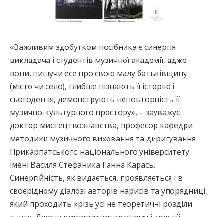
«Важливим здобутком посібника є синергія
викладача і студентів музичної академії, адже
вони, пишучи есе про свою малу батьківщину
(місто чи село), глибше пізнають її історію і
сьогодення, демонструють неповторність її
музично-культурного простору», – зауважує
доктор мистецтвознавства, професор кафедри
методики музичного виховання та диригування
Прикарпатського національного університету
імені Василя Стефаника Ганна Карась.
Синергійність, як видається, проявляється і в
своєрідному діалозі авторів нарисів та упорядниці,
який проходить крізь усі не теоретичні розділи