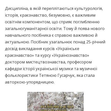
Дисципліна, в якій переплітаються культурологія,
історія, краєзнавство, безумовно, є важливим
освітнім компонентом, що сприяє поглибленню
загальногуманітарної освіти. Тому й поява нового
навчального посібника є справою важливою й
актуальною. Посібник узагальнює понад 25-річний
досвід викладання курсів «Українське
краєзнавство» та курсу «Українознавство»
доктором мистецтвознавства, професором
кафедри історії української музики та музичної
фольклористики Тетяною Гусарчук, яка стала
авторкою-упорядницею.