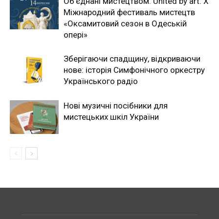
Об’єднані мистецтвом. United by art: Х
Міжнародний фестиваль мистецтв
«Оксамитовий сезон в Одеській
опері»
Зберігаючи спадщину, відкриваючи
нове: історія Симфонічного оркестру
Українського радіо
Нові музичні посібники для
мистецьких шкіл України