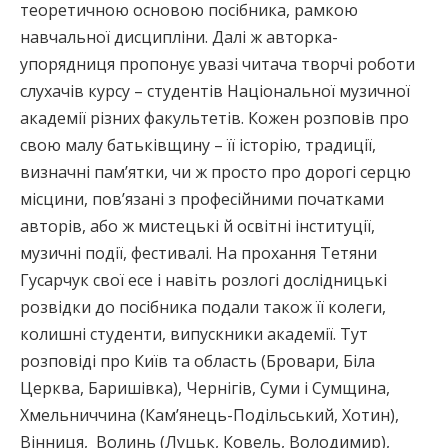
теоретичною основою посібника, рамкою
навчальної дисципліни. Далі ж авторка-
упорядниця пропонує увазі читача творчі роботи
слухачів курсу – студентів Національної музичної
академії різних факультетів. Кожен розповів про
свою малу батьківщину – її історію, традиції,
визначні пам’ятки, чи ж просто про дорогі серцю
місцини, пов’язані з професійними початками
авторів, або ж мистецькі й освітні інституції,
музичні події, фестивалі. На прохання Тетяни
Гусарчук свої есе і навіть розлогі дослідницькі
розвідки до посібника подали також її колеги,
колишні студенти, випускники академії. Тут
розповіді про Київ та область (Бровари, Біла
Церква, Баришівка), Чернігів, Суми і Сумщина,
Хмельниччина (Кам’янець-Подільський, Хотин),
Вінниця, Волинь (Луцьк, Ковель, Володимир),