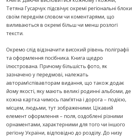
книги. Даючи висловитися кожному і кожній,
Тетяна Гусарчук підсвічує окремі регіональні блоки
своїм переднім словом чи коментарями, що
виливаються в окремі більш чи менш розлогі
тексти.
Окремо слід відзначити високий рівень поліграфії
та оформлення посібника. Книга щедро
ілюстрована. Причому більшість фото, як
зазначено у передмові, належать
авторам\співавторам видання, що також додає
йому якості, яку мають великі родинні альбоми, де
кожна картка чимось пам’ятна і дорога – подією,
місцем, людьми, тут зображеними. Цікавий
елемент оформлення – поля, оздоблені різними
орнаментами, характерними для того чи іншого
регіону України, відповідно до розділу. До низу