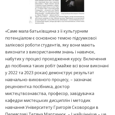
«Саме мала батьківщина з її культурним
потенціалом є основною темою підсумкової
залікової роботи студентів, яку вони мають
виконати з використанням знань і навичок,
набутих у процесі проходження курсу. Включення
до посібника таких робіт (майже всі вони виконані
у 2022 та 2023 роках) демонструє результат
навчально-виховного процесу, – зазначає
рецензентка посібника, доктор
мистецтвознавства, професор, завідувачка
кафедри мистецьких дисциплін і методик
навчання Університету Григорія Сковороди в
Переяславі Тетяна Мартинюк. – І найцінніше – це