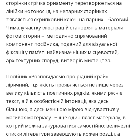
сторінки стрічка орнаменту перетворюється на
лінійки нотоносця, на непарних сторінках
з’являється скрипковий ключ, на парних – басовий.
Чималу частку ілюстрацій становлять матеріали
фотовікторин – методично спрямований
компонент посібника, поданий для візуальної
фіксації у пам’яті найвизначніших місцевостей,
архітектурних споруд, витворів мистецтва.
Посібник «Розповідаємо про рідний край»
ліричний, і ця якість проявляється не лише через
велику кількість поетичних рядків, якими рясніє
текст, а й в особистісній інтонації, яка десь
більшою, а десь меншою мірою відчувається у
масивах матеріалу. Є іще один пласт матеріалу, в
котрий можна занурюватися самостійно: величезні
списки літератури завершують кожен розділ, а