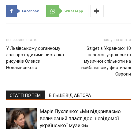
Facebook
WhatsApp
попередня стаття
наступна стаття
У Львівському органному
Sziget з Україною: 10
залі проходитиме виставка
перемог української
рисунків Олекси
музичної спільноти на
Новаківського
найбільшому фестивалі
Європи
СТАТТІ ПО ТЕМІ
БІЛЬШЕ ВІД АВТОРА
Марія Пухлянко: «Ми відкриваємо
величезний пласт досі невідомої
української музики»