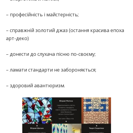
– професійність і майстерність;
– справжній золотий джаз (остання красива епоха
арт-деко)
– донести до слухача пісню по-своєму;
– ламати стандарти не забороняється;
– здоровий авантюризм.