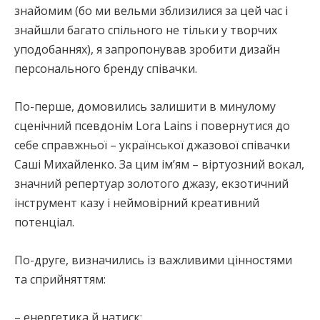
знайомим (бо ми вельми зблизилися за цей час і
знайшли багато спільного не тільки у творчих
уподобаннях), я запропонував зробити дизайн
персонального бренду співачки.
По-перше, домовились залишити в минулому
сценічний псевдонім Lora Lains і повернутися до
себе справжньої – української джазової співачки
Саші Михайленко. За цим ім’ям – віртуозний вокал,
значний репертуар золотого джазу, екзотичний
інструмент казу і неймовірний креативний
потенціал.
По-друге, визначились із важливими цінностями
та сприйняттям:
– енергетика й натиск;