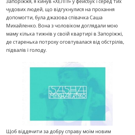
Запоріжжя, я кинув «ХЕЛП!» у фейсбук і серед тих
чудових людей, що відгукнулися на прохання
допомогти, була джазова співачка Саша
Михайленко. Вона з чоловіком доглядали мою
маму кілька тижнів у своїй квартирі в Запоріжжі,
де старенька потроху оговтувалася від обстрілів,
підвалів і голоду.
Щоб віддячити за добру справу моїм новим