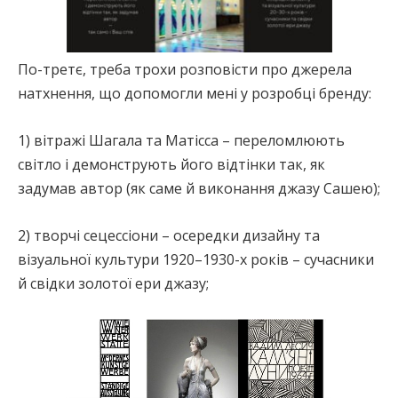
По-третє, треба трохи розповісти про джерела
натхнення, що допомогли мені у розробці бренду:
1) вітражі Шагала та Матісса – переломлюють
світло і демонструють його відтінки так, як
задумав автор (як саме й виконання джазу Сашею);
2) творчі сецессіони – осередки дизайну та
візуальної культури 1920–1930-х років – сучасники
й свідки золотої ери джазу;