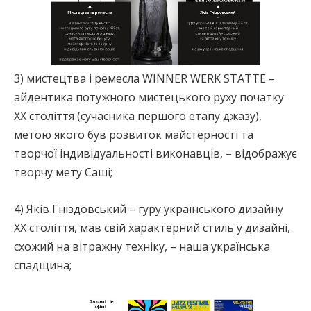
3) мистецтва і ремесла WINNER WERK STATTE –
айдентика потужного мистецького руху початку
ХХ століття (сучасника першого етапу джазу),
метою якого був розвиток майстерності та
творчої індивідуальності виконавців, – відображує
творчу мету Саші;
4) Яків Гніздовський – гуру українського дизайну
ХХ століття, мав свій характерний стиль у дизайні,
схожий на вітражну техніку, – наша українська
спадщина;