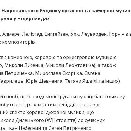
 Національного будинку органної та камерної музи
червня у Нідерландах
т, Алмере, Лелістад, Енкгейзен, Урк, Леуварден, Горн – ві
х композиторів.
ися з камерною, хоровою та оркестровою музикою
о, Миколи Лисенка, Миколи Леонтовича), а також
на Петриченка, Мирослава Скорика, Євгена
Гаврилець, Юрія Шевченка, Тетяни Яшвілі та інших).
й спосіб, щоб продемонструвати публіці багатовікову
мобутність і разом із тим невіддільність від
ний спектр хорової духовної музики, що
Миколи Дилецького (XVII століття) до сучасних
ць, Іван Небесний та Євген Петриченко.