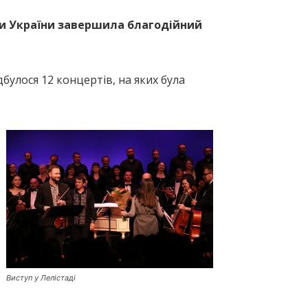
ки України завершила благодійний
дбулося 12 концертів, на яких була
Виступ у Лелістаді