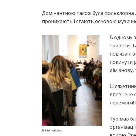
Домінантною також була фольклорна лін
проникають і стають основою музичної
В одному з
тривоги. Т
пов’язані 
покинути р
дім знову, 
Шляхетний 
впевнене о
перемоги! 
Тур мав бл
організаці
В Енкгейзені
водою, їж