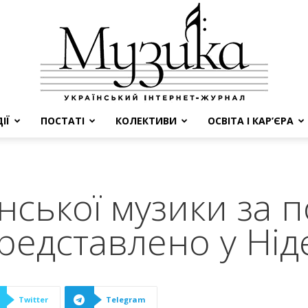
ІЇ
ПОСТАТІ
КОЛЕКТИВИ
ОСВІТА І КАР’ЄРА
МУЗИКА
нської музики за 
представлено у Ні
Twitter
Telegram