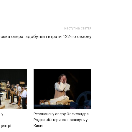
наступна стаття
вська опера: здобутки і втрати 122-го сезону
 у
Резонансну оперу Олександра
Родіна «Катерина» покажуть у
центрі
Києві