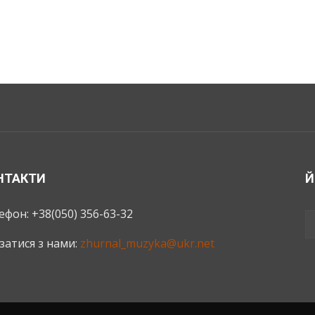
НТАКТИ
Й
ефон: +38(050) 356-63-32
язатися з нами:
zhurnal_muzyka@ukr.net