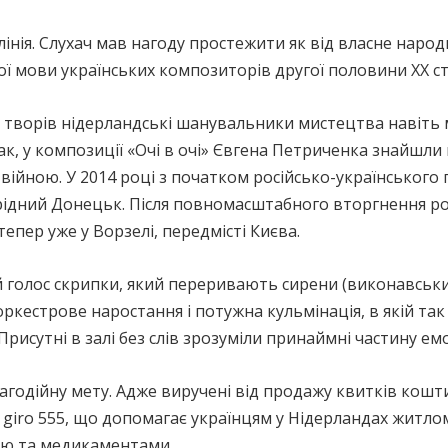
ія. Слухач мав нагоду простежити як від власне народни
 мови українських композиторів другої половини ХХ ст
 творів нідерландські шанувальники мистецтва навіть 
ак, у композиції «Очі в очі» Євгена Петриченка знайшл
з війною. У 2014 році з початком російсько-українськог
ідний Донецьк. Після повномасштабного вторгнення рос
тепер уже у Ворзелі, передмісті Києва.
голос скрипки, який переривають сирени (виконавський
ркестрове наростання і потужна кульмінація, в якій так
Присутні в залі без слів зрозуміли принаймні частину емо
агодійну мету. Адже виручені від продажу квитків кошт
ї giro 555, що допомагає українцям у Нідерландах житло
ею та медикаментами.