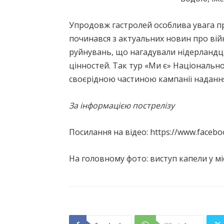
Упродовж гастролей особлива увага пр
починався з актуальних новин про війну
руйнувань, що нагадували нідерландц
цінностей. Так тур «Ми є» Національно
своєрідною частиною кампанії надання 
За інформацією пострелізу
Посилання на відео: https://www.faceb
На головному фото: виступ капели у мі