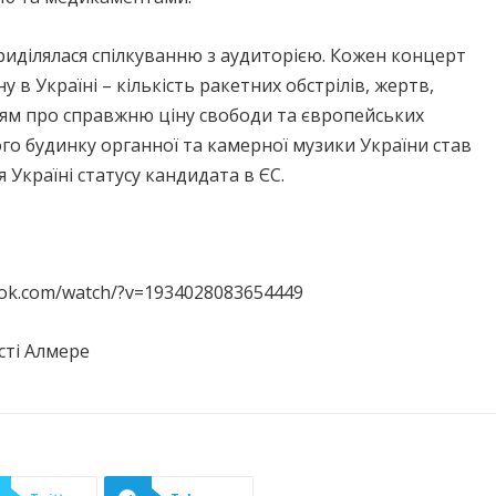
иділялася спілкуванню з аудиторією. Кожен концерт
 в Україні – кількість ракетних обстрілів, жертв,
ям про справжню ціну свободи та європейських
го будинку органної та камерної музики України став
Україні статусу кандидата в ЄC.
ook.com/watch/?v=1934028083654449
сті Алмере