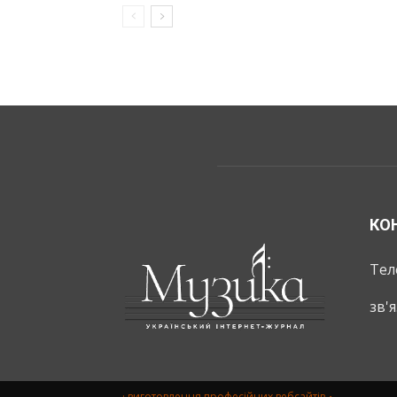
КО
Тел
зв'
· виготовлення професійних вебсайтів・