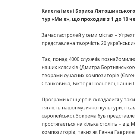
Капела імені Бориса Лятошинського
тур «Ми є», що проходив з 1 до 10 
За час гастролей у семи містах – Утрех
представлена творчість 20 українськи
Так, понад 4000 слухачів познайомил
наших класиків (Дмитра Бортнянськог
творами сучасних композиторів (Євге
Станковича, Вікторії Польової, Ганни 
Програми концертів складалися у таки
тяглість нашої музичної культури, її са
європейської. Зокрема був представле
простягається на кілька століть – від 
композиторів, таких як Ганна Гавриле