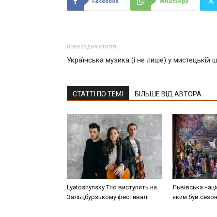
Facebook
WhatsApp
попередня стаття
Українська музика (і не лише) у мистецькій 
СТАТТІ ПО ТЕМІ
БІЛЬШЕ ВІД АВТОРА
Lyatoshynsky Trio виступить на
Львівська наці
Зальцбурзькому фестивалі
яким був сезо