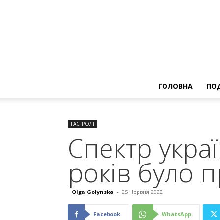
ГОЛОВНА
ПОД
ГАСТРОЛІ
Спектр украї
років було 
Olga Golynska
-
25 Червня 2022
Facebook
WhatsApp