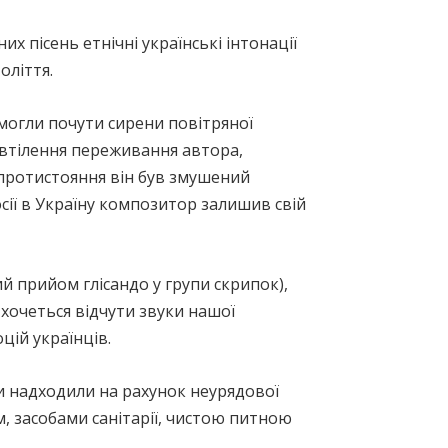
х пісень етнічні українські інтонації
оліття.
могли почути сирени повітряної
и втілення переживання автора,
о протистояння він був змушений
ії в Україну композитор залишив свій
 прийом глісандо у групи скрипок),
 хочеться відчути звуки нашої
цій українців.
и надходили на рахунок неурядової
м, засобами санітарії, чистою питною