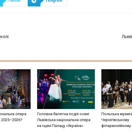
Twitter
Telegram
школі
Льві
ональна опера:
Головна балетна подія осені:
Польська музика
н 2025–2026?
Львівська національна опера
Чернігівському
на сцені Палацу «Україна»
філармонійному 