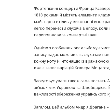
Фортепіанні концерти Франца Ксавера 
1818 роками й містять елементи класи
майстерно втілив у виконанні всю кра
легко перенести слухача в епоху, кол
переповнювала концертні зали.
Однією з особливих рис альбому є чист
запису надає можливість слухачам пов
кожну ноту й інтонацію із вражаючою я
вже є запис варіацій Ксавера Моцарта,
Заслуговує уваги також сама постать А
зв’язок між Україною та Швейцарією. Й
важливості збереження українського к
Загалом, цей альбом Андрія Драгана –