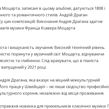
Моцарта, записані в цьому альбомі, датуються 1808 і
чного та романтичного стилів. Андрій Драган
су цих композицій. Виконання Андрія Драгана здатне
и магія музики Франца Ксавера Моцарта
ота і вишуканість звучання. Високий технічний рівень
ністю поринути у музичний світ Моцарта, відчуваючи
сністю та глибиною. Слід врахувати, що в піаніста
 випущений у 2021 році.
ндрія Драгана, яка вказує на міцний міжкультурний
ого праця у Швейцарії – не лише свідоцтво професійної 
ультурного коріння, незалежно від місця проживання.
 справжня новинка для прихильників класичної музики. 