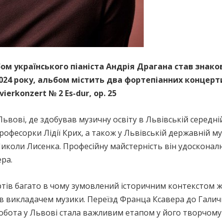
бом українського піаніста Андрія Драгана став знако
 2024 року, альбом містить два фортепіанних концер
vierkonzert № 2 Es-dur, op. 25
Львові, де здобував музичну освіту в Львівській середні
професорки Лідії Крих, а також у Львівській державній м
Миколи Лисенка. Професійну майстерність він удосконалю
ра.
ртів багато в чому зумовлений історичним контекстом 
ав викладачем музики. Переїзд Франца Ксавера до Галич
 робота у Львові стала важливим етапом у його творчому