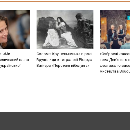
о: «Ми
Соломія Крушельницька в ролі
«Озброєні красо
еличезний пласт
Брунгільди в тетралогії Ріхарда
тема Дев’ятого 
 української
Ваґнера «Перстень нібелунга»
фестивалю висо
мистецтва Bouque