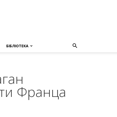
БІБЛІОТЕКА
аган
рти Франца