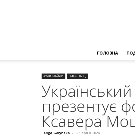
ГОЛОВНА
ПОД
АУДІОФАЙЛИ
ВИКОНАВЦІ
Український 
презентує ф
Ксавера Мо
Olga Golynska
-
12 Червня 2024