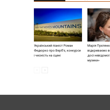
Український піаніст Роман
Марія Пухлянк
Федюрко про Верб’є, конкурси
відкриваємо в
і чесність на сцені
досі невідомої
музики»