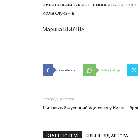
винятковий талант, виносить на перши
кола слухачів.
Марина ШИЛІНА
Facebook
WhatsApp
попередня стаття
Львівський музичний «десант» у Києві – бра
СТАТТІ ПО ТЕМІ
БІЛЬШЕ ВІД АВТОРА