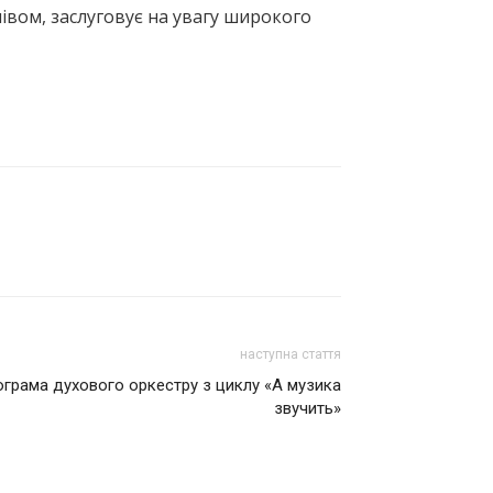
івом, заслуговує на увагу широкого
наступна стаття
ограма духового оркестру з циклу «А музика
звучить»