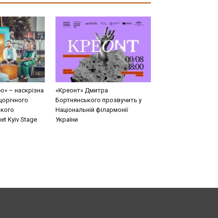
ю» – наскрізна
«Креонт» Дмитра
щорічного
Бортнянського прозвучить у
кого
Національній філармонії
t Kyiv Stage
України