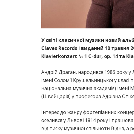
У світі класичної музики новий аль
Claves Records і виданий 10 травня
Klavierkonzert № 1 C-dur, op. 14 та Kla
Андрій Драган, народився 1986 року у 
імені Соломії Крушельницької у класі 
національна музична академія) імені 
(Швейцарія) у професора Адріана Отіке
Інтерес до жанру фортепіанних конце
оселився у Львові 1814 року і працюв
від тиску музичної спільноти Відня, а