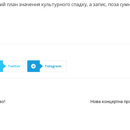
й план значення культурного спадку, а запис, поза сумн
Twitter
Telegram
во!
Нова концертна пр