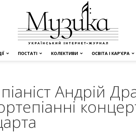
ІЇ
ПОСТАТІ
КОЛЕКТИВИ
ОСВІТА І КАР’ЄРА
МУЗИКА
піаніст Андрій Др
ортепіанні конце
царта