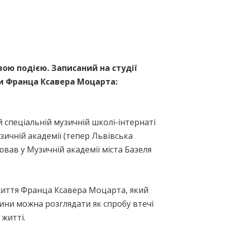
вою подією. Записаний на студії
ти Франца Ксавера Моцарта:
й спеціальній музичній школі-інтернаті
узичній академії (тепер Львівська
вав у Музичній академії міста Базеля
життя Франца Ксавера Моцарта, який
ини можна розглядати як спробу втечі
 житті.