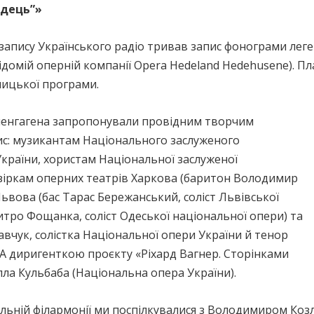
ндець”»
козапису Українського радіо тривав запис фонограми ле
домій оперній компанії Opera Hedeland Hedehusene). Пл
ницької програми.
опенгагена запропонували провідним творчим
ис: музикантам Національного заслуженого
країни, хористам Національної заслуженої
 зіркам оперних театрів Харкова (баритон Володимир
Львова (бас Тарас Бережанський, соліст Львівської
итро Фощанка, соліст Одеської національної опери) та
авчук, солістка Національної опери України й тенор
. А диригенткою проєкту «Ріхард Вагнер. Сторінками
ла Кульбаба (Національна опера України).
альній філармонії ми поспілкувалися з Володимиром Коз