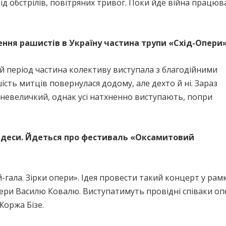
від обстрілів, повітряних тривог. Поки йде війна працюв
ення рашистів в Україну частина трупи «Схід-Опери
ий період частина колективу виступала з благодійними
сть митців повернулася додому, але дехто й ні. Зараз
невеличкий, однак усі натхненно виступають, попри
 Одеси. Йдеться про фестиваль «Оксамитовий
гала. Зірки опери». Ідея провести такий концерт у ра
ери Василю Ковалю. Виступатимуть провідні співаки опе
Жоржа Бізе.