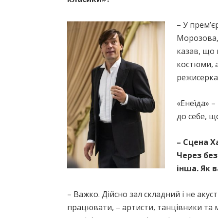
– У прем’є
Морозова, 
казав, що 
костюми, а
режисерка
«Енеїда» –
до себе, 
– Сцена Х
Через без
інша. Як 
– Важко. Дійсно зал складний і не аку
працювати, – артисти, танцівники та