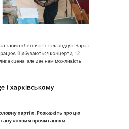
на записі «Летючого голландця». Зараз
працює. Відбуваються концерти, 12
елика сцена, але дає нам можливість
ge і харківському
оловну партію. Розкажіть про цю
иставу «новим прочитанням