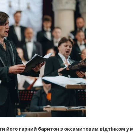
и його гарний баритон з оксамитовим відтінком у м