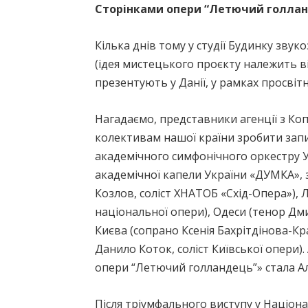
Сторінками опери “Летючий голла
Кілька днів тому у студії Будинку зву
(ідея мистецького проєкту належить ві
презентують у Данії, у рамках просвіт
Нагадаємо, представники агенції з К
колективам нашої країни зробити зап
академічного симфонічного оркестру У
академічної капели України «ДУМКА»,
Козлов, соліст ХНАТОБ «Схід-Опера»), 
національної опери), Одеси (тенор Дм
Києва (сопрано Ксенія Бахрітдінова-Кр
Данило Коток, соліст Київської опери)
опери “Летючий голландець”» стала Ал
Після тріумфального виступу у Націон