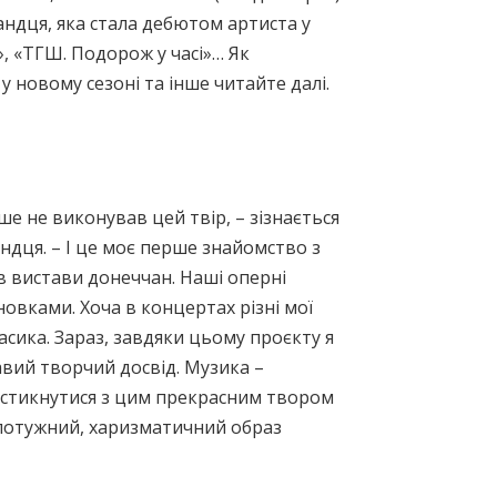
андця, яка стала дебютом артиста у
, «ТГШ. Подорож у часі»… Як
у новому сезоні та інше читайте далі.
е не виконував цей твір, – зізнається
ндця. – І це моє перше знайомство з
ив вистави донеччан. Наші оперні
овками. Хоча в концертах різні мої
сика. Зараз, завдяки цьому проєкту я
авий творчий досвід. Музика –
 стикнутися з цим прекрасним твором
 потужний, харизматичний образ