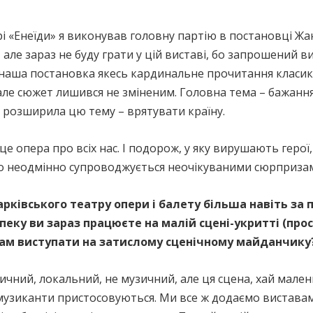
рі «Енеїди» я виконував головну партію в постановці 
але зараз не буду грати у цій виставі, бо запрошений ви
наша постановка якесь кардинальне прочитання класики.
ле сюжет лишився не зміненим. Головна тема – бажання 
 розширила цю тему – врятувати країну.
 це опера про всіх нас. І подорож, у яку вирушають гер
що неодмінно супроводжується неочікуваними сюрприз
арківського театру опери і балету більша навіть за 
пеку ви зараз працюєте на малій сцені-укритті (прост
вам виступати на затислому сценічному майданчику
стичний, локальний, не музичний, але ця сцена, хай мале
 музиканти пристосовуються. Ми все ж додаємо вистава