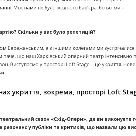
анні. Між нами не було жодного бар’єра, бо всі ми –
артію? Скільки у вас було репетицій?
сом Бережанським, а з іншими колегами ми зустрічалися 
Тим паче, що наш Харківський оперний театр інтенсивно 
зон. Виступаємо у просторі Loft Stage – це укриття. Нев
и.
нах укриття, зокрема, просторі Loft Sta
 театральний сезон «Схід-Опери», де ви виконуєте г
а резонанс у публіки та критиків, що назвали цю в