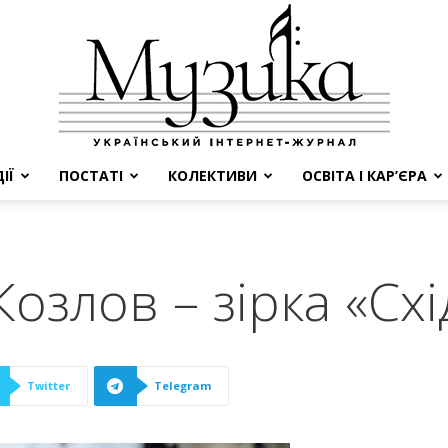
ІЇ
ПОСТАТІ
КОЛЕКТИВИ
ОСВІТА І КАР’ЄРА
МУЗИКА
озлов – зірка «Сх
Twitter
Telegram