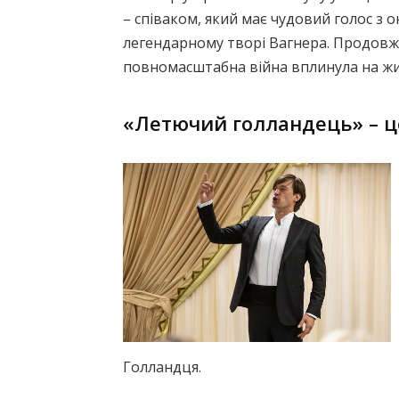
– співаком, який має чудовий голос з 
легендарному творі Вагнера. Продовжи
повномасштабна війна вплинула на житт
«Летючий голландець» – ц
Голландця.