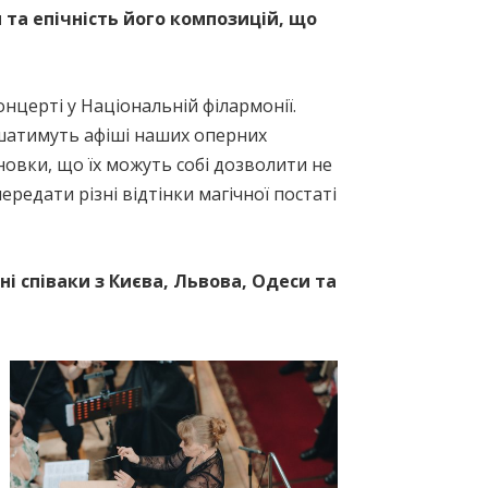
 та епічність його композицій, що
онцерті у Національній філармонії.
ашатимуть афіші наших оперних
ановки, що їх можуть собі дозволити не
передати різні відтінки магічної постаті
і співаки з Києва, Львова, Одеси та