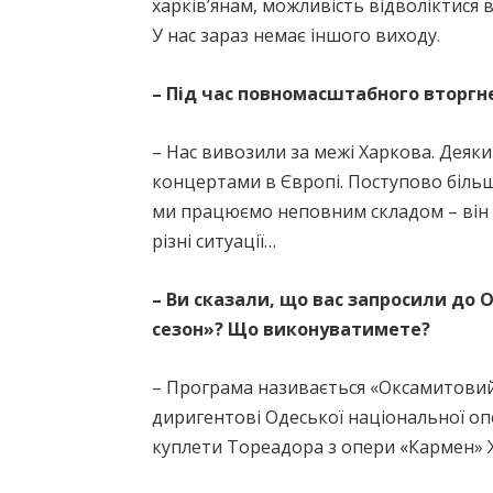
харків’янам, можливість відволіктися 
У нас зараз немає іншого виходу.
– Під час повномасштабного вторгн
– Нас вивозили за межі Харкова. Деяк
концертами в Європі. Поступово більші
ми працюємо неповним складом – він 
різні ситуації…
– Ви сказали, що вас запросили до
сезон»? Що виконуватимете?
– Програма називається «Оксамитовий-
диригентові Одеської національної оп
куплети Тореадора з опери «Кармен» 