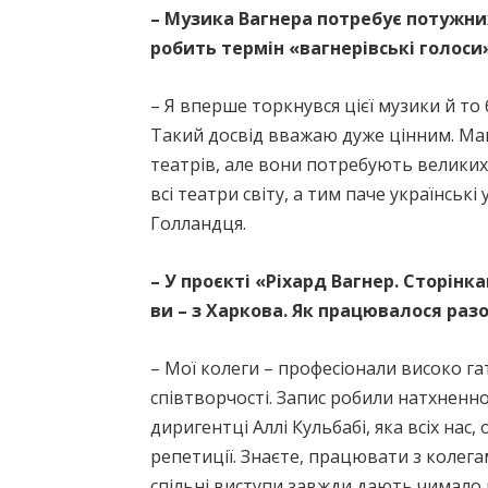
– Музика Вагнера потребує потужних
робить термін «вагнерівські голос
– Я вперше торкнувся цієї музики й то 
Такий досвід вважаю дуже цінним. Ма
театрів, але вони потребують великих 
всі театри світу, а тим паче українські
Голландця.
– У проєкті «Ріхард Вагнер. Сторін
ви – з Харкова. Як працювалося раз
– Мої колеги – професіонали високо гат
співтворчості. Запис робили натхненно
диригентці Аллі Кульбабі, яка всіх нас,
репетиції. Знаєте, працювати з колегам
спільні виступи завжди дають чимало 