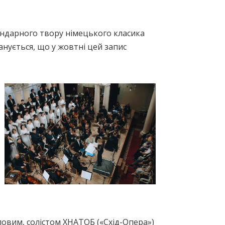
гендарного твору німецького класика
анується, що у жовтні цей запис
ловим, солістом ХНАТОБ («Схід-Опера»)