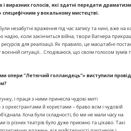
 і виразних голосів, які здатні передати драматизм
и» специфічним у вокальному мистецтві.
були незабутні враження під час запису та нині, вже на к
ю надію, коли закінчиться війна, твори Вагнера прикр
ресурсів для реалізації. Як правило, це масштабні пост
 у воєнній ситуації… Сподіваюся, що своїм голосом зумів 
ками опери “Летючий голландець”» виступили провідн
ом?
унку, і праця з ними принесла чудові миті
 з оркестрантами й хористами – браво всім і чудовій
 об’єднала. Хоча були складності, бо ми не мали часу на
и із різних театрів було дуже приємно та цікаво. Такі
позитивних вражень від майстерності партнерів і