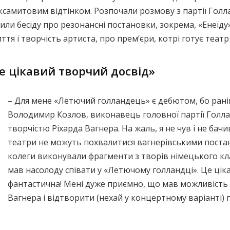
оксамитовим відтінком. Розпочали розмову з партії Голл
ли бесіду про резонансні постановки, зокрема, «Енеїду»
я і творчість артиста, про прем’єри, котрі готує театр 
е цікавий творчий досвід»
– Для мене «Летючий голландець» є дебютом, бо раніш
Володимир Козлов, виконавець головної партії Голла
творчістю Ріхарда Вагнера. На жаль, я не чув і не бач
театри не можуть похвалитися вагнерівськими постан
колеги виконували фрагменти з творів німецького кла
мав насолоду співати у «Летючому голландці». Це цік
фантастична! Мені дуже приємно, що мав можливість
Вагнера і відтворити (нехай у концертному варіанті)