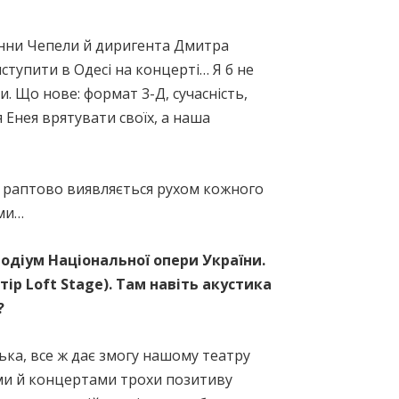
Жанни Чепели й диригента Дмитра
ступити в Одесі на концерті… Я б не
 Що нове: формат 3-Д, сучасність,
Енея врятувати своїх, а наша
ої, раптово виявляється рухом кожного
ами…
подіум Національної опери України.
ір Loft Stage). Там навіть акустика
?
нька, все ж дає змогу нашому театру
ми й концертами трохи позитиву