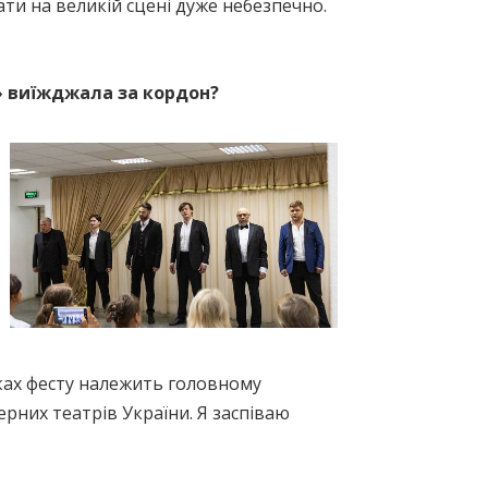
ати на великій сцені дуже небезпечно.
» виїжджала за кордон?
мках фесту належить головному
рних театрів України. Я заспіваю