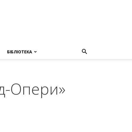
БІБЛІОТЕКА
ід-Опери»