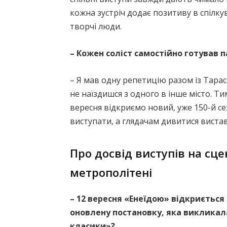
кожна зустріч додає позитиву в спілкув
творчі люди.
– Кожен соліст самостійно готував п
– Я мав одну репетицію разом із Тара
не наїздишся з одного в інше місто. 
вересня відкриємо новий, уже 150-й се
виступати, а глядачам дивитися вистав
Про досвід виступів на сце
метрополітені
– 12 вересня «Енеїдою» відкриється
оновлену постановку, яка викликал
класики»?