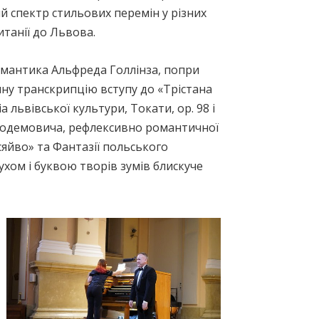
й спектр стильових перемін у різних
итанії до Львова.
мантика Альфреда Голлінза, попри
ну транскрипцію вступу до «Трістана
 львівської культури, Токати, ор. 98 і
ікодемовича, рефлексивно романтичної
сяйво» та Фантазії польського
ухом і буквою творів зумів блискуче