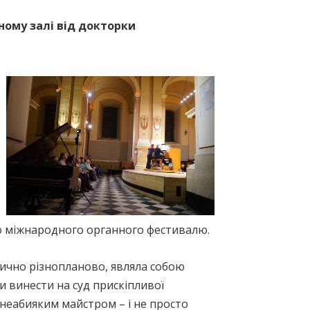
ному залі від докторки
го міжнародного органного фестивалю.
тично різнопланово, являла собою
 винести на суд прискіпливої
 неабияким майстром – і не просто