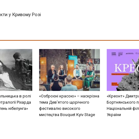
кти у Кривому Розі
льницька в ролі
«Озброєні красою» – наскрізна
«Креонт» Дмитр
етралогії Ріхарда
тема Дев’ятого щорічного
Бортнянського п
ень нібелунга»
фестивалю високого
Національній філ
мистецтва Bouquet Kyiv Stage
України