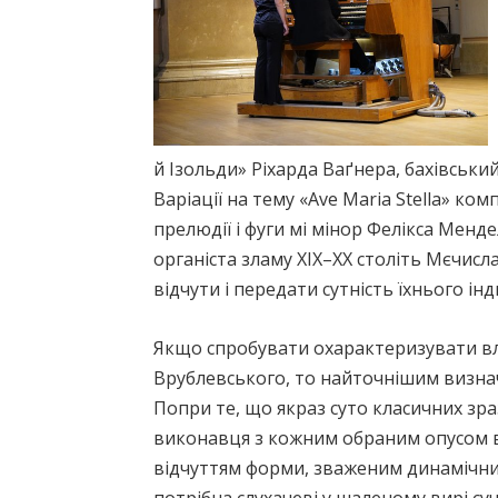
й Ізольди» Ріхарда Ваґнера, бахівський
Варіації на тему «Ave Maria Stella» 
прелюдії і фуги мі мінор Фелікса Менде
органіста зламу ХІХ–ХХ століть Мєчисл
відчути і передати сутність їхнього ін
Якщо спробувати охарактеризувати вл
Врублевського, то найточнішим визнач
Попри те, що якраз суто класичних зра
виконавця з кожним обраним опусом в
відчуттям форми, зваженим динамічни