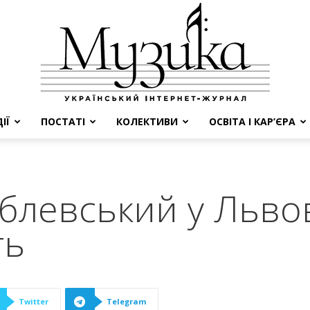
ІЇ
ПОСТАТІ
КОЛЕКТИВИ
ОСВІТА І КАР’ЄРА
МУЗИКА
блевський у Львов
ть
Twitter
Telegram