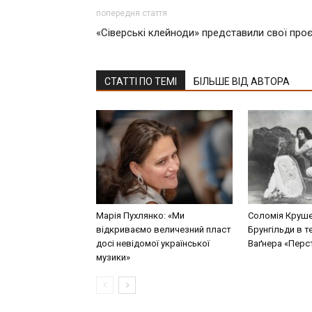
попередня стаття
«Сіверські клейноди» представили свої проє
СТАТТІ ПО ТЕМІ
БІЛЬШЕ ВІД АВТОРА
Марія Пухлянко: «Ми
Соломія Круше
відкриваємо величезний пласт
Брунгільди в т
досі невідомої української
Ваґнера «Перст
музики»