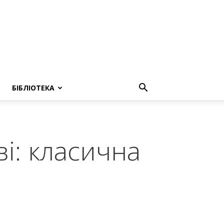
БІБЛІОТЕКА
і: класична