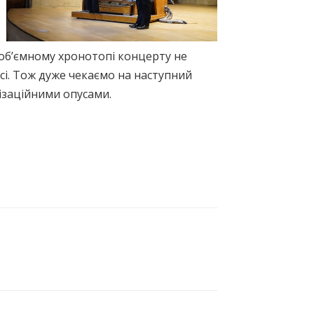
в об’ємному хронотопі концерту не
асі. Тож дуже чекаємо на наступний
ізаційними опусами.