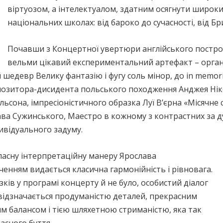
віртуозом, а інтелектуалом, здатним осягнути широки
національних школах: від бароко до сучасності, від Бр
Почавши з Концертної увертюри англійського постро
вельми цікавий експериментальний артефакт – орган
 шедевр Велику фантазію і фугу соль мінор, до in memoria
композитора-дисидента польського походження Анджея Н
льсона, імпресіоністичного образка Луї В’єрна «Місячне 
ава Сужинського, Маестро в кожному з контрастних за д
дивідуального задуму.
асну інтерпретаційну манеру Ярослава
енням видається класична гармонійність і рівновага.
зків у програмі концерту й не було, особистий діалог
ідзначається продуманістю деталей, прекрасним
м балансом і тією шляхетною стриманістю, яка так