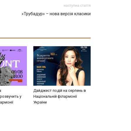
наступна стаття
«Трубадур» – нова версія класики
а
Дайджест подій на серпень в
розвучить у
Національній філармонії
армонії
України