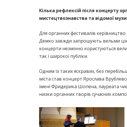
Кілька рефлексій після концерту ор
мистецтвознавства та відомої музи
Для органних фестивалів керівництво 
Демко завжди запрошують вельми ціка
концерти незмінно користуються велик
так і широкої публіки.
Одним із таких яскравих, без перебіль
міста став концерт Ярослава Врублев
імені Фридерика Шопена, лауреата чи
низки органних творів сучасних компо