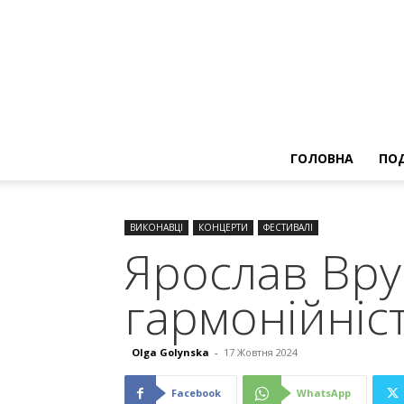
ГОЛОВНА
ПОД
ВИКОНАВЦІ
КОНЦЕРТИ
ФЕСТИВАЛІ
Ярослав Вру
гармонійніс
Olga Golynska
-
17 Жовтня 2024
Facebook
WhatsApp