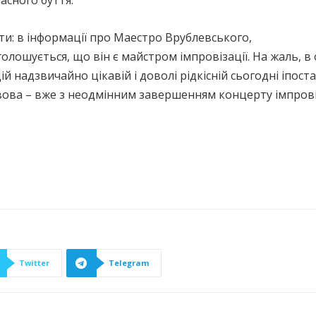
асного буття.
и: в інформації про Маестро Врублевського,
голошується, що він є майстром імпровізації. На жаль, 
й надзвичайно цікавій і доволі рідкісній сьогодні іпост
вова – вже з неодмінним завершенням концерту імпров
Twitter
Telegram