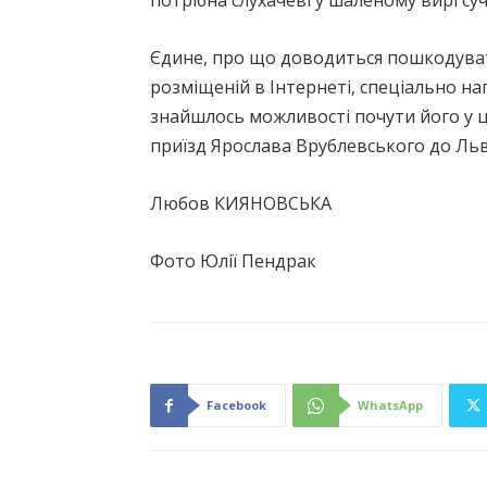
потрібна слухачеві у шаленому вирі суч
Єдине, про що доводиться пошкодуват
розміщеній в Інтернеті, спеціально на
знайшлось можливості почути його у ці
приїзд Ярослава Врублевського до Ль
Любов КИЯНОВСЬКА
Фото Юлії Пендрак
Facebook
WhatsApp