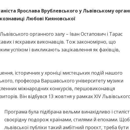
ганіста Ярослава Врублевського у Львівському орган
кознавиці Любові Кияновської
Львівського органного залу – Іван Остапович і Тарас
вих і яскравих виконавців. Тож закономірно, що
им успіхом і викликають зацікавлення як фахівців,
шення, історичних у хроніці мистецьких подій нашого
ського, професора Варшавського університету музики
сленних міжнародних конкурсів, першовиконавця
зиторів. Він відбувся 13 жовтня у рамках XIV Львівсько
Програма була підібрана вельми винахідливо і стиліс
своєрідну подорож країнами, стилями й епохами. Щоби
львівської публіки такий амбітний проєкт, треба бути