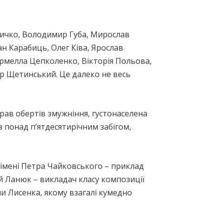
Дичко, Володимир Губа, Мирослав
ан Карабиць, Олег Ківа, Ярослав
рмелла Цепколенко, Вікторія Польова,
р Щетинський. Це далеко не весь
ирав обертів змужніння, густонаселена
 понад п’ятдесятирічним забігом,
и імені Петра Чайковського – приклад
ій Ланюк – викладач класу композиції
и Лисенка, якому взагалі кумедно