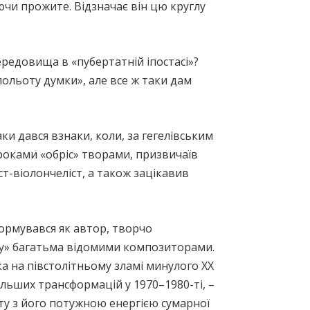
юючи прожите. Відзначає він цю круглу
ередовища в «пубертатній іпостасі»?
ольоту думки», але все ж таки дам
и дався взнаки, коли, за гегелівським
 роками «обріс» творами, призвичаїв
ст-віолончеліст, а також зацікавив
формувався як автор, творчо
у» багатьма відомими композиторами.
а на півстолітньому зламі минулого XX
дальших трансформацій у 1970–1980-ті, –
ту з його потужною енергією сумарної