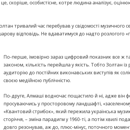
– це, скоріше, особистісне, котре людина аналізує, оцін
олтан тривалий час перебував у свідомості музичного с
арову відповідь. Не вдаватимуся до надто розлогого «п
По-перше, імовірно зараз цифровий показник все ж так
законом, кількість перейшла у якість. Тобто Золтан із
аудиторію до постійних виконавських виступів як солі
своєю медійною публічністю.
По-друге, Алмаші водночас пощастило й ні, адже він 
просуваючись у просторовому ландшафті, «заселеном
«Квантовий стрибок», який пережила українська музик
сторіччя, – зміна парадигм у 1960-ті, а потім хвилі по
довго резонував, аж до, плюс-мінус, поточного момен