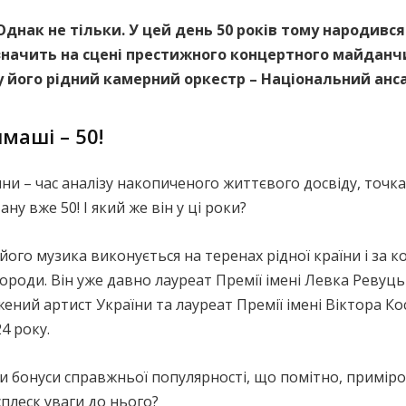
. Однак не тільки. У цей день 50 років тому народив
дзначить на сцені престижного концертного майданчи
у його рідний камерний оркестр – Національний анс
маші – 50!
ни – час аналізу накопиченого життєвого досвіду, точка 
ну вже 50! І який же він у ці роки?
його музика виконується на теренах рідної країни і за
роди. Він уже давно лауреат Премії імені Левка Ревуцько
ужений артист України та лауреат Премії імені Віктора К
4 року.
 бонуси справжньої популярності, що помітно, приміром
сплеск уваги до нього?