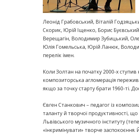
Леонід Грабовський, Віталій Годзяць
Скорик, Юрій Іщенко, Борис Буєвський,
Верещагін, Володимир Зубицький, Оле
Юлія Гомельська, Юрій Ланюк, Володи
перелік імен.
Коли Золтан на початку 2000-х ступив 
композиторська агломерація переживал
якщо за точку старту брати 1960-ті. Д
Євген Станкович – педагог із композиц
таланту й творчої продуктивності, що 
Львівського музичного інституту (теп
«інкримінувати» творче заспокоєння. Й