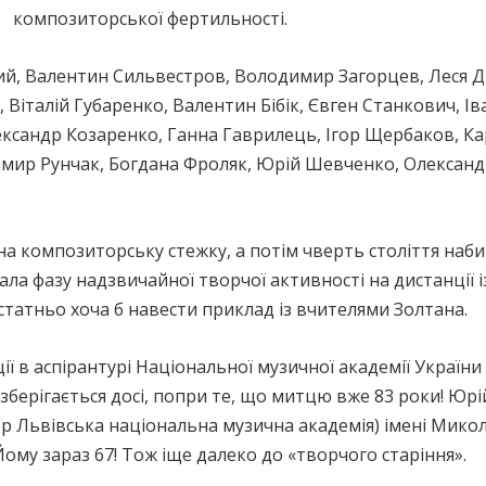
композиторської фертильності.
кий, Валентин Сильвестров, Володимир Загорцев, Леся 
 Віталій Губаренко, Валентин Бібік, Євген Станкович, Ів
ксандр Козаренко, Ганна Гаврилець, Ігор Щербаков, Ка
мир Рунчак, Богдана Фроляк, Юрій Шевченко, Олександ
на композиторську стежку, а потім чверть століття наб
а фазу надзвичайної творчої активності на дистанції із
остатньо хоча б навести приклад із вчителями Золтана.
ії в аспірантурі Національної музичної академії Україн
зберігається досі, попри те, що митцю вже 83 роки! Юр
ер Львівська національна музична академія) імені Микол
ому зараз 67! Тож іще далеко до «творчого старіння».