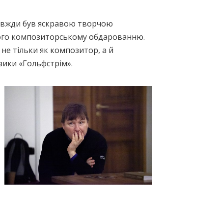
завжди був яскравою творчою
є його композиторському обдарованню.
не тільки як композитор, а й
зики «Гольфстрім».