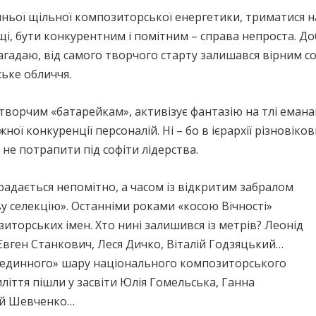
ьої щільної композиторської енергетики, триматися на
, бути конкурентним і помітним – справа непроста. До
, нагадаю, від самого творчого старту залишався вірним 
ьке обличчя.
творчим «батарейкам», активізує фантазію на тлі еманац
ної конкуренції персоналій. Ні – бо в ієрархії різнові
і не потрапити під софіти лідерства.
крадається непомітно, а часом із відкритим забралом
у селекцію». Останніми роками «косою Вічності»
иторських імен. Хто нині залишився із метрів? Леонід
вген Станкович, Леся Дичко, Віталій Годзяцький…
ерединного» шару національного композиторського
ліття пішли у засвіти Юлія Гомельська, Ганна
ій Шевченко…