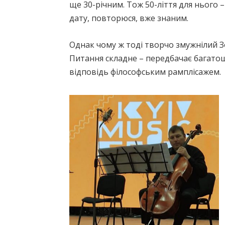
ще 30-річним. Тож 50-ліття для нього 
дату, повторюся, вже знаним.
Однак чому ж тоді творчо змужнілий З
Питання складне – передбачає багатош
відповідь філософським рамплісажем.