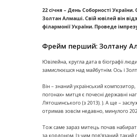
22 січня – День Соборності України
Золтан Алмаші. Свій ювілей він ві
філармонії України. Проведе імпрез
Фрейм перший: Золтану Ал
Ювілейна, кругла дата в біографії люди
замислюєшся над майбутнім. Ось і Золта
Він – знаний український композитор, 
погонах» митця є почесні державні наго
Лятошинського (з 2013). ). А ще – засл
отримав зовсім недавно, минулого 202
Тож саме зараз митець почав набирати
за кордоном. Із чим пов’язаний такий 