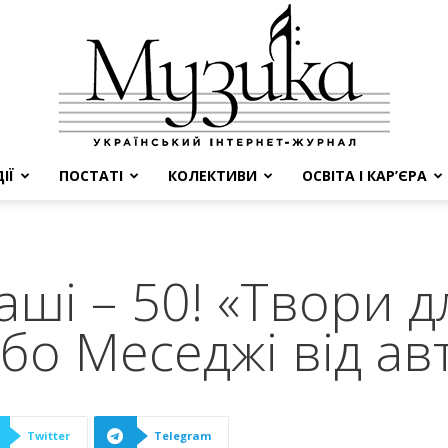
ІЇ
ПОСТАТІ
КОЛЕКТИВИ
ОСВІТА І КАР’ЄРА
МУЗИКА
аші – 50! «Твори д
або Меседжі від а
Twitter
Telegram