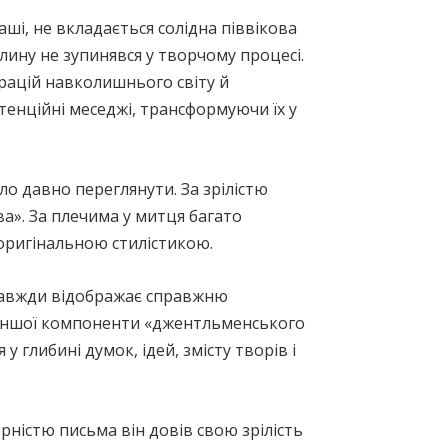
ші, не вкладається солідна піввікова
илину не зупинявся у творчому процесі.
брацій навколишнього світу й
стенційні меседжі, трансформуючи їх у
ло давно переглянути. За зрілістю
ва». За плечима у митця багато
 оригінальною стилістикою.
е завжди відображає справжню
о іншої компоненти «джентльменського
 глибині думок, ідей, змісту творів і
рністю письма він довів свою зрілість