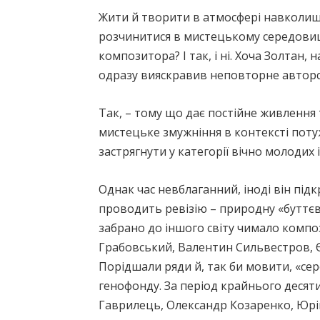
Жити й творити в атмосфері навколишн
розчинитися в мистецькому середовищі
композитора? І так, і ні. Хоча Золтан
одразу вияскравив неповторне авторс
Так, – тому що дає постійне живлення 
мистецьке змужніння в контексті потуж
застрягнути у категорії вічно молодих 
Однак час невблаганний, іноді він під
проводить ревізію – природну «буттєв
забрано до іншого світу чимало композ
Грабовський, Валентин Сильвестров, Є
Порідшали ряди й, так би мовити, «с
генофонду. За період крайнього десяти
Гаврилець, Олександр Козаренко, Юр