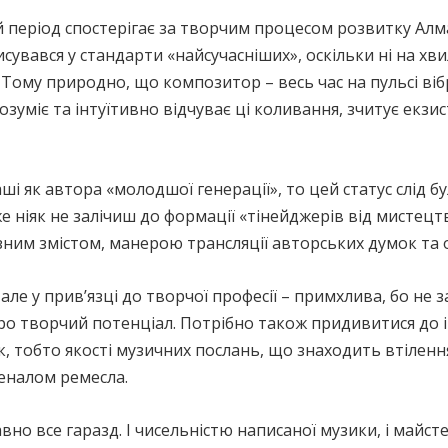
й період спостерігає за творчим процесом розвитку Алма
исувався у стандарти «найсучасніших», оскільки ні на хв
. Тому природно, що композитор – весь час на пульсі ві
озуміє та інтуїтивно відчуває ці коливання, зчитує екзи
 як автора «молодшої генерації», то цей статус слід бу
 ніяк не залічиш до формації «тінейджерів від мистецт
зним змістом, манерою трансляції авторських думок та
 але у прив’язці до творчої професії – примхлива, бо н
ь про творчий потенціал. Потрібно також придивитися д
 тобто якості музичних послань, що знаходить втілення у
еналом ремесла.
но все гаразд. І чисельністю написаної музики, і майсте