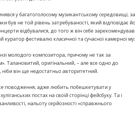
чинявся у багатоголосому музикантському середовищі, 
таки був не той рівень затребуваності, який відповіда
нцерти відбувалися, до того ж він себе зарекомендував 
ний куратор фестивалю класичної та сучасної камерної му
анзі молодого композитора, причому не так за
». Талановитий, оригінальний, – але все одно до
, ніби він ще недостатньо авторитетний.
ке поводження, адже любить побешкетувати у
уліганських постах на своїй сторінці фейсбуку. Та і
чванливості, нальоту серйозності «справжнього