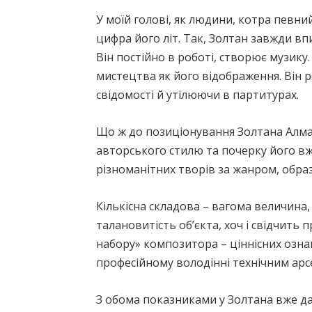
У моїй голові, як людини, котра певни
цифра його літ. Так, Золтан завжди вп
Він постійно в роботі, створює музику
мистецтва як його відображення. Він р
свідомості й утілюючи в партитурах.
Що ж до позиціонування Золтана Алмаші
авторського стилю та почерку його вже
різноманітних творів за жанром, обра
Кількісна складова – вагома величина,
талановитість об’єкта, хоч і свідчит
набору» композитора – ціннісних ознак,
професійному володінні технічним арс
З обома показниками у Золтана вже дав