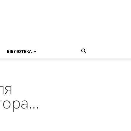
БІБЛІОТЕКА
ля
втора…