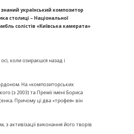
ся знаний український композитор
ка столиці – Національної
амбль солістів «Київська камерата»
осі, коли озираєшся назад і
 кордоном. На «композиторських
го (з 2003) та Премії імені Бориса
осенка. Причому ці два «трофея» він
, з активізації виконання його творів