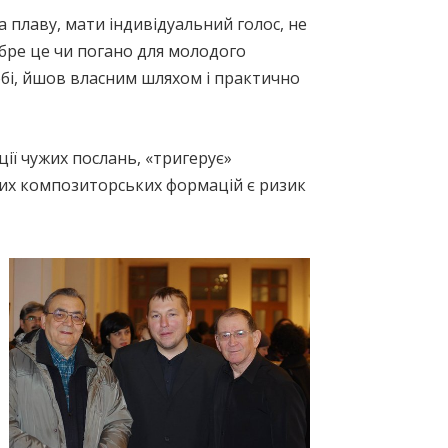
 плаву, мати індивідуальний голос, не
бре це чи погано для молодого
собі, йшов власним шляхом і практично
ії чужих послань, «тригерує»
кових композиторських формацій є ризик