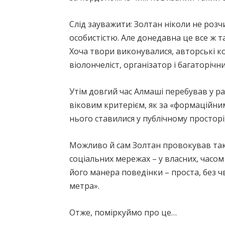
Слід зауважити: Золтан ніколи не роз
особистістю. Але донедавна це все ж 
Хоча твори виконувалися, авторські ко
віолончеліст, організатор і багаторіч
Утім довгий час Алмаші перебував у р
віковим критерієм, як за «формаційним
нього ставилися у публічному просторі
Можливо й сам Золтан провокував та
соціальних мережах – у власних, часом х
його манера поведінки – проста, без 
метра».
Отже, поміркуймо про це…