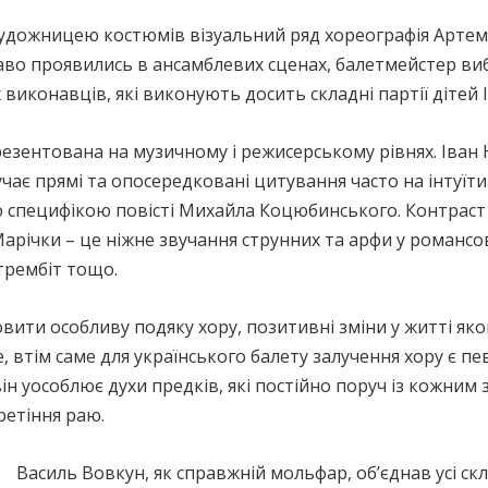
художницею костюмів візуальний ряд хореографія Арте
раво проявились в ансамблевих сценах, балетмейстер виб
виконавців, які виконують досить складні партії дітей 
езентована на музичному і режисерському рівнях. Іван
чає прямі та опосередковані цитування часто на інтуїт
ю специфікою повісті Михайла Коцюбинського. Контраст
Марічки – це ніжне звучання струнних та арфи у романсові
трембіт тощо.
вити особливу подяку хору, позитивні зміни у житті як
е, втім саме для українського балету залучення хору є п
ін уособлює духи предків, які постійно поруч із кожним з
ретіння раю.
Василь Вовкун, як справжній мольфар, об’єднав усі ск