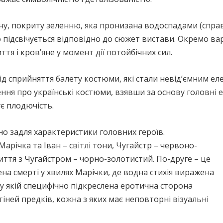
іну, покриту зеленню, яка пронизана водоспадами (спра
 підсвічується відповідно до сюжет вистави. Окремо ва
ття і кров’яне у момент дії потойбічних сил.
д сприйняття балету костюми, які стали невід’ємним ел
ння про українські костюми, взявши за основу головні 
є плодючість.
но задля характеристики головних героїв.
річка та Іван – світлі тони, Чугайстр – червоно-
лиття з Чугайстром – чорно-золотистий. По-друге – це
на смерті у хвилях Марічки, де водна стихія виражена
 у якій специфічно підкреслена еротична сторона
тіней предків, кожна з яких має неповторні візуальні