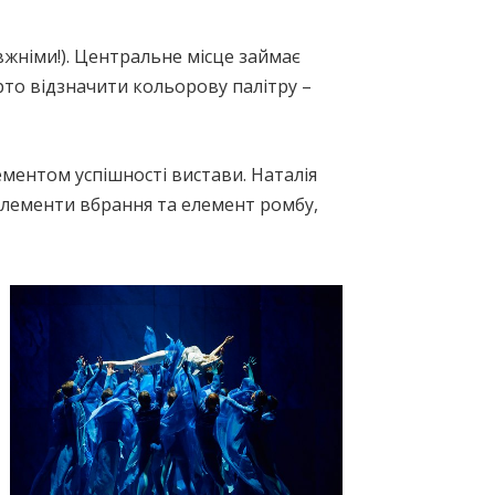
вжніми!). Центральне місце займає
рто відзначити кольорову палітру –
ементом успішності вистави. Наталія
елементи вбрання та елемент ромбу,