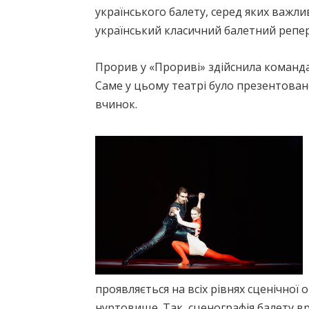
українського балету, серед яких важл
український класичний балетний репе
Прорив у «Прориві» здійснила команда
Саме у цьому театрі було презентован
вчинок.
проявляється на всіх рівнях сценічної 
нуртовище. Так, сценографія балету вр