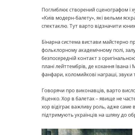
Поглиблює створений сценографом і 
«Київ модерн-балету», які вельми яск
спектаклю. Тут варто відзначити юних 
Бінарна система вистави майстерно пр
фольклорному академічному полі, залу
безпосередній контакт з оригінально
плані лейттембрів, де кохання Івана і 
фанфари, коломийкові награші, звуки 
Говорячи про виконавців, варто висло
Яценко. Хор в балетах – явище не част
хор відіграє важливу роль, адже саме в
підтримують українців на шляху до об