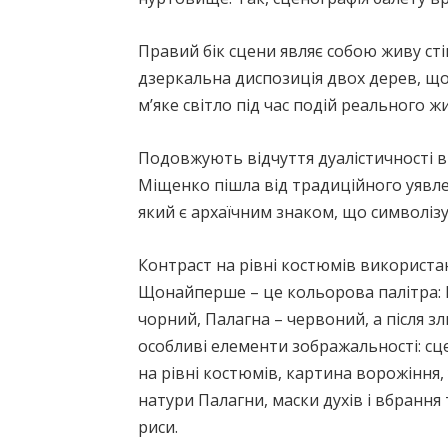
Правий бік сцени являє собою живу ст
дзеркальна диспозиція двох дерев, що
м’яке світло під час подій реального жи
Подовжують відчуття дуалістичності ві
Міщенко пішла від традиційного уявле
який є архаїчним знаком, що символізу
Контраст на рівні костюмів використа
Щонайперше – це кольорова палітра: Ма
чорний, Палагна – червоний, а після з
особливі елементи зображальності: сце
на рівні костюмів, картина ворожіння,
натури Палагни, маски духів і вбрання 
риси.