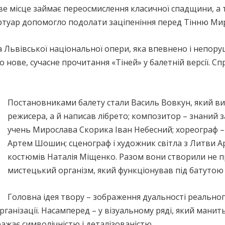
иве місце займає переосмислення класичної спадщини, а
ртуар допомогло подолати заціпеніння перед Тінню Ми
 Львівської національної опери, яка впевнено і непору
о нове, сучасне прочитання «Тіней» у балетній версії. 
Постановниками балету стали Василь Вовкун, який ви
режисера, а й написав лібрето; композитор – знаний
учень Мирослава Скорика Іван Небесний; хореограф 
Артем Шошин; сценограф і художник світла з Литви Ар
костюмів Наталія Міщенко. Разом вони створили не п
мистецький організм, який функціонував під батутою
Головна ідея твору – зображення дуальності реального
організації. Насамперед – у візуальному ряді, який манить
ажає символічністю і деталізованістю.