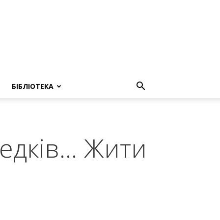
БІБЛІОТЕКА
редків… Жити