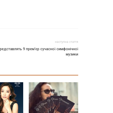
наступна стаття
представлять 9 премʼєр сучасної симфонічної
музики