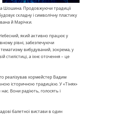
ма Шошина. Продовжуючи традиції
удовує складну і символічну пластику
Івана й Марічки.
 Небесний, який активно працює у
ивному рівні, забезпечуючи
 тематизму вибудуваний, зокрема, у
й стилістиці, а їхнє оточення – це
ого реалізував хормейстер Вадим
евною історичною традицією. У «Тінях»
 нас. Вони радіють, голосять і
ладові балетної вистави в один