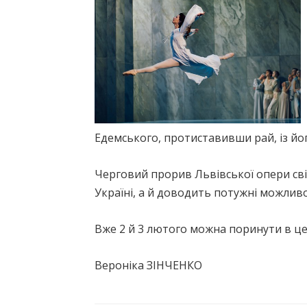
Едемського, протиставивши рай, із йо
Черговий прорив Львівської опери св
Україні, а й доводить потужні можливос
Вже 2 й 3 лютого можна поринути в це
Вероніка ЗІНЧЕНКО