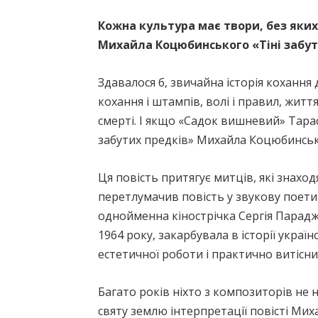
Кожна культура має твори, без яких
Михайла Коцюбинського «Тіні забут
Здавалося б, звичайна історія кохання
кохання і штампів, волі і правил, житт
смерті. І якщо «Садок вишневий» Тара
забутих предків» Михайла Коцюбинськ
Ця повість притягує митців, які знахо
перетлумачив повість у звукову поетик
однойменна кінострічка Сергія Парад
1964 року, закарбувала в історії укра
естетичної роботи і практично витісни
Багато років ніхто з композиторів не
святу землю інтерпретації повісті Ми