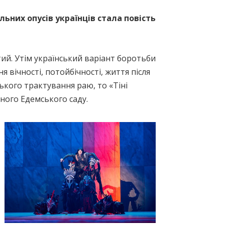
ьних опусів українців стала повість
тий. Утім український варіант боротьби
я вічності, потойбічності, життя після
кого трактування раю, то «Тіні
ного Едемського саду.