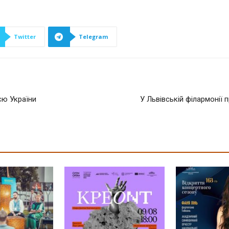
Twitter
Telegram
єю України
У Львівській філармонії 