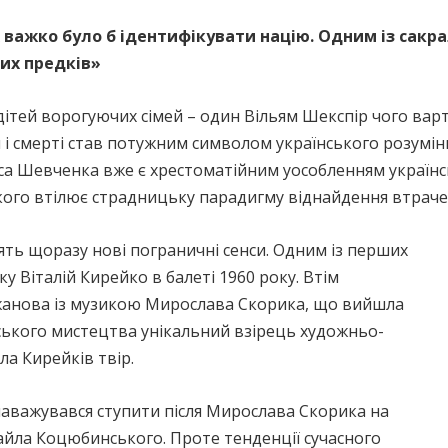
 важко було б ідентифікувати націю. Одним із сакрал
их предків»
 дітей ворогуючих сімей – один Вільям Шекспір чого вар
я і смерті став потужним символом українського розумінн
са Шевченка вже є хрестоматійним уособленням українсь
ого втілює страдницьку парадигму віднайдення втраче
дять щоразу нові пограничні сенси. Одним із перших
у Віталій Кирейко в балеті 1960 року. Втім
жанова із музикою Мирослава Скорика, що вийшла
їнського мистецтва унікальний взірець художньо-
ла Кирейків твір.
 наважувався ступити після Мирослава Скорика на
хайла Коцюбинського. Проте тенденції сучасного