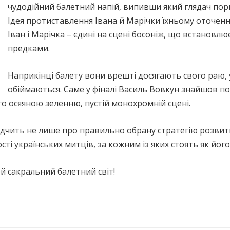
чудодійний балетний напій, випивши який глядач пори
Ідея протиставлення Івана й Марічки їхньому оточенн
Іван і Марічка – єдині на сцені босоніж, що встановлю
предками.
Наприкінці балету вони врешті досягають свого раю, 
обіймаються. Саме у фіналі Василь Вовкун знайшов по
го осяяною зеленню, пустій монохромній сцені.
ідчить не лише про правильно обрану стратегію розвит
ті українських митців, за кожним із яких стоять як його п
й сакральний балетний світ!