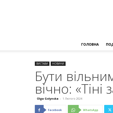
ГОЛОВНА
ПОД
ВИСТАВИ
НОВИНИ
Бути вільни
вічно: «Тіні
Olga Golynska
-
1 Лютого 2024
Facebook
WhatsApp