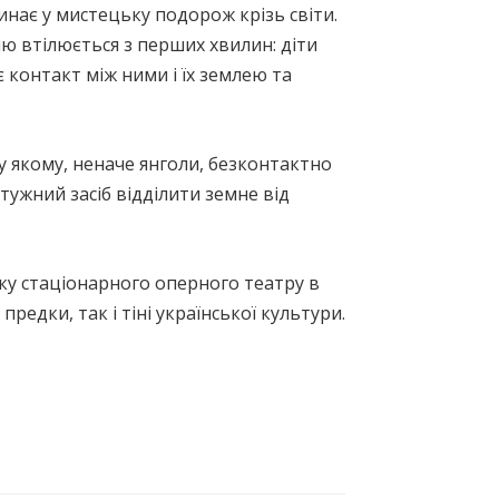
нає у мистецьку подорож крізь світи.
ю втілюється з перших хвилин: діти
є контакт між ними і їх землею та
у якому, неначе янголи, безконтактно
тужний засіб відділити земне від
ку стаціонарного оперного театру в
редки, так і тіні української культури.