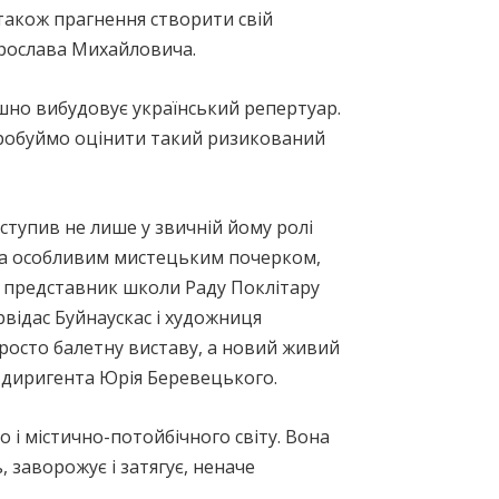
 також прагнення створити свій
рослава Михайловича.
шно вибудовує український репертуар.
Спробуймо оцінити такий ризикований
ступив не лише у звичній йому ролі
 за особливим мистецьким почерком,
– представник школи Раду Поклітару
відас Буйнаускас і художниця
росто балетну виставу, а новий живий
 диригента Юрія Беревецького.
 і містично-потойбічного світу. Вона
, заворожує і затягує, неначе