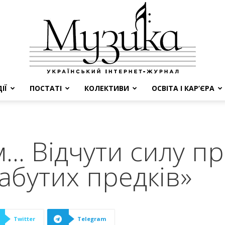
ІЇ
ПОСТАТІ
КОЛЕКТИВИ
ОСВІТА І КАР’ЄРА
МУЗИКА
м… Відчути силу п
 забутих предків»
Twitter
Telegram