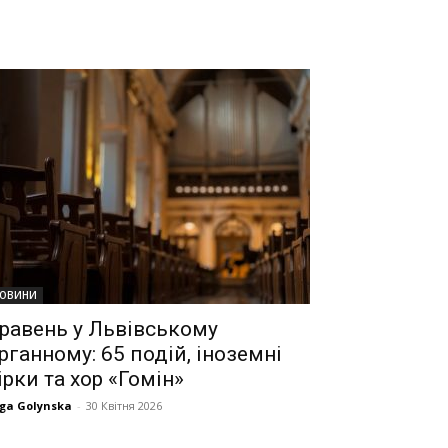
ОВИНИ
равень у Львівському
рганному: 65 подій, іноземні
ірки та хор «Гомін»
ga Golynska
-
30 Квітня 2026