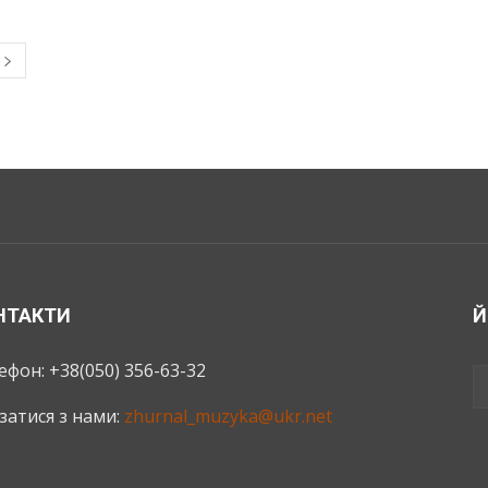
НТАКТИ
Й
ефон: +38(050) 356-63-32
язатися з нами:
zhurnal_muzyka@ukr.net