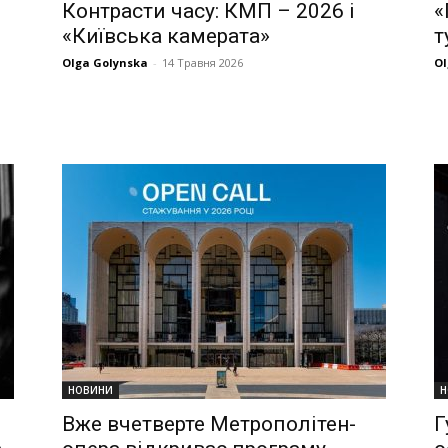
Контрасти часу: КМП – 2026 і
«
«Київська камерата»
т
Olga Golynska
-
14 Травня 2026
Ol
НОВИНИ
Н
Вже вчетверте Метрополітен-
Г