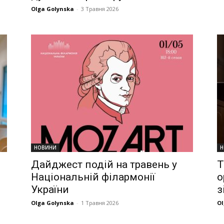
Olga Golynska
-
3 Травня 2026
НОВИНИ
Н
Дайджест подій на травень у
Т
Національній філармонії
о
України
з
Olga Golynska
-
1 Травня 2026
Ol