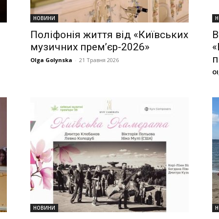
НОВИНИ
Н
Поліфонія життя від «Київських
В
музичних прем’єр-2026»
«
п
Olga Golynska
-
21 Травня 2026
Ol
НОВИНИ
Н