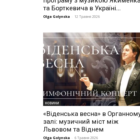
програму з музикою Якименк
та Борткевича в Україні...
Olga Golynska
-
12 Травня 2026
НОВИНИ
«Віденська весна» в Органном
залі: музичний міст між
Львовом та Віднем
Olga Golynska
-
6 Травня 2026