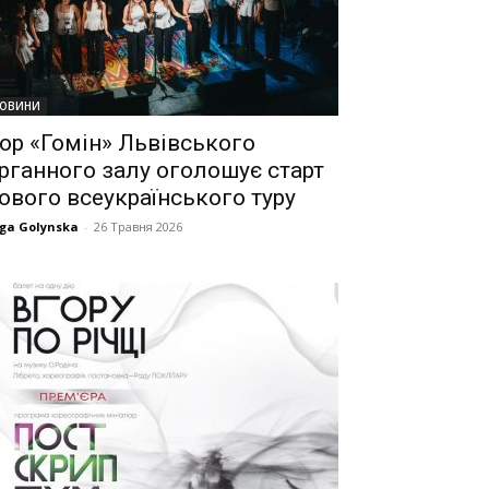
ОВИНИ
ор «Гомін» Львівського
рганного залу оголошує старт
ового всеукраїнського туру
ga Golynska
-
26 Травня 2026