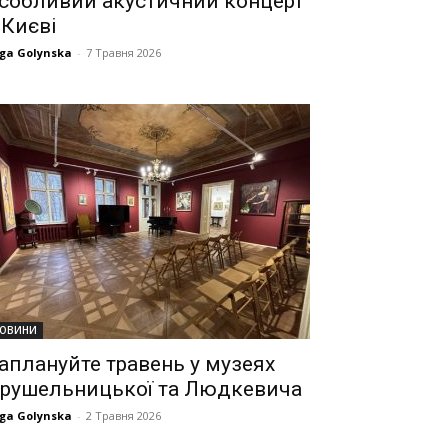
собливий акустичний концерт
 Києві
ga Golynska
-
7 Травня 2026
ОВИНИ
аплануйте травень у музеях
рушельницької та Людкевича
ga Golynska
-
2 Травня 2026