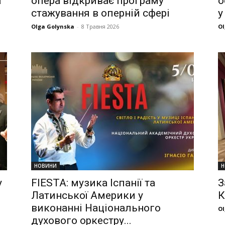
а
опера відкриває програму
о
стажування в оперній сфері
у
Olga Golynska
-
8 Травня 2026
Ol
НОВИНИ
Н
у
FIESTA: музика Іспанії та
З
Латинської Америки у
К
виконанні Національного
Ol
духового оркестру...