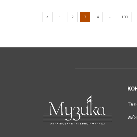
...
1
2
3
4
100
КО
Тел
зв'