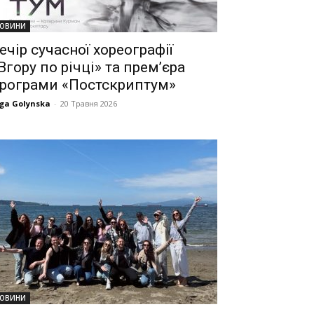
ОВИНИ
ечір сучасної хореографії
Вгору по річці» та прем’єра
рограми «Постскриптум»
ga Golynska
-
20 Травня 2026
ОВИНИ