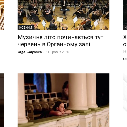
НОВИНИ
Н
Музичне літо починається тут:
Х
червень в Органному залі
о
н
Olga Golynska
-
31 Травня 2026
Ol