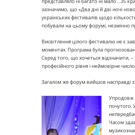
представляло ні багато ні мало …35 краї
зазначимо, що «Два дні й дві ночі но
українських фестивалів щодо кількості 
побували на цьому форумі, незмінно п
Висвітлення цілого фестивалю не є зав
моментах. Програма була прогнозован
Серед того, що хочеться відзначити, 
професійного рівня і неймовірне число
Загалом же форум вийшов насправді зір
Упродовж 
почутого. 
непередбач
Часом здав
музикознав