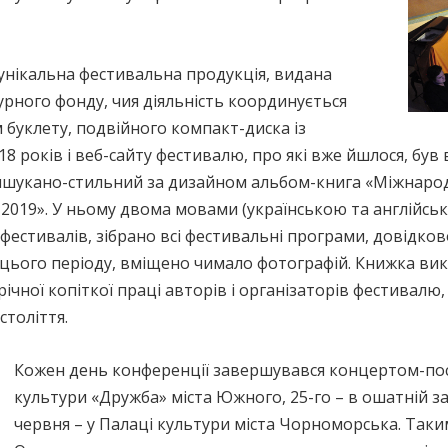
 унікальна фестивальна продукція, видана
урного фонду, чия діяльність координується
 буклету, подвійного компакт-диска із
 років і веб-сайту фестивалю, про які вже йшлося, був
ишукано-стильний за дизайном альбом-книга «Міжнаро
95–2019». У ньому двома мовами (українською та англійсь
фестивалів, зібрано всі фестивальні програми, довідков
цього періоду, вміщено чимало фотографій. Книжка вик
чної копіткої праці авторів і організаторів фестивал
століття.
Кожен день конференції завершувався концертом-пост
культури «Дружба» міста Южного, 25-го – в ошатній зал
червня – у Палаці культури міста Чорноморська. Так