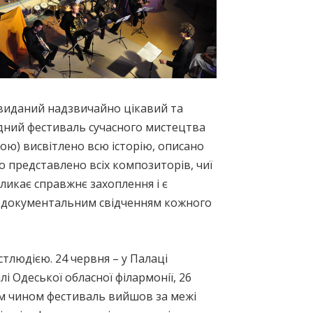
 виданий надзвичайно цікавий та
дний фестиваль сучасного мистецтва
кою) висвітлено всю історію, описано
о представлено всіх композиторів, чиї
ликає справжнє захоплення і є
ю, документальним свідченням кожного
людією. 24 червня – у Палаці
і Одеської обласної філармонії, 26
им чином фестиваль вийшов за межі