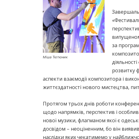
Завершаль
«Фестиваль
перспектив
випущеному
за програм
композитор
Міша Тютюник
діяльност
розвитку ф
аспекти взаємодії композитора і викон
життєздатності нового мистецтва, пит
Протягом трьох днів роботи конференці
щодо напрямків, перспектив і особлив
нової музики, флагманом якої є одесь
досвідом – неоціненним, бо він вияви
наслідки яких чекатимемо у найближч