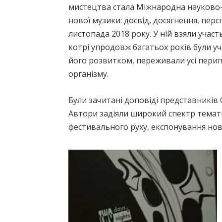
мистецтва стала Міжнародна науково-
нової музики: досвід, досягнення, пер
листопада 2018 року. У ній взяли учас
котрі упродовж багатьох років були у
його розвитком, переживали усі перип
організму.
Були зачитані доповіді представників СШ
Автори задіяли широкий спектр тематик
фестивального руху, експонування нова