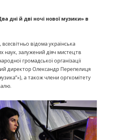
а дні й дві ночі нової музики» в
 всесвітньо відома українська
х наук, залужений діяч мистецтв
народної громадської організації
авчий директор Олександр Перепелиця
музика”»), а також члени оргкомітету
валю.