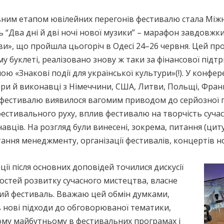
ним етапом ювілейних перегонів фестивалю стала Між
 “Два дні й дві ночі нової музики” – марафон завдовжки 
и», що пройшла цьогоріч в Одесі 24–26 червня. Цей про
 буклеті, реалізовано знову ж таки за фінансової підт
ою «Знакові події для української культури»(!). У конфе
и й виконавці з Німеччини, США, Литви, Польщі, Франці
і фестивалю виявилося вагомим приводом до серйозної
естивального руху, вплив фестивалю на творчість сучас
авців. На розгляд були винесені, зокрема, питання (циту
ання менеджменту, організації фестивалів, концертів н
ї після основних доповідей точилися дискусії
остей розвитку сучасного мистецтва, власне
кий фестиваль. Вважаю цей обмін думками,
в нові підходи до обговорюваної тематики,
ому майбутньому в фестивальних програмах і