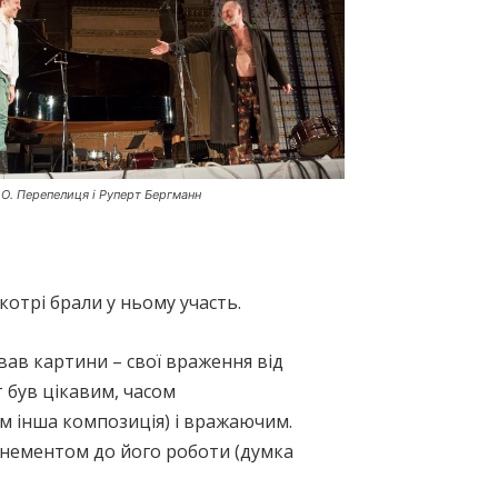
О. Перепелиця і Руперт Бергманн
котрі брали у ньому участь.
в картини – свої враження від
т був цікавим, часом
м інша композиція) і вражаючим.
панементом до його роботи (думка