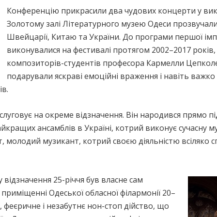
Конференцію прикрасили два чудових концерти у вико
Золотому залі Літературного музею Одеси прозвучали
Швейцарії, Китаю та України. До програми першої імп
виконувалися на фестивалі протягом 2002–2017 років,
композиторів-студентів професора Кармелли Цепколе
подарували яскраві емоційні враження і навіть важко
ів.
аслуговує на окреме відзначення. Він народився прямо п
найкращих ансамблів в Україні, котрий виконує сучасну м
т, молодий музикант, котрий своєю діяльністю всіляко с
відзначення 25-річчя був власне сам
приміщенні Одеської обласної філармонії 20–
и, феєричне і незабутнє нон-стоп дійство, що