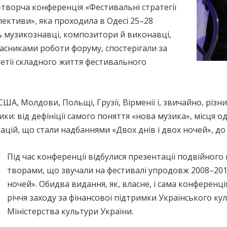
творча конференція «Фестивальні стратегії
спективи», яка проходила в Одесі 25–28
ть музикознавці, композитори й виконавці,
часниками роботи форуму, спостерігали за
етії складного життя фестивального
А, Молдови, Польщі, Грузії, Вірменії і, звичайно, різних
и: від дефініції самого поняття «нова музика», місця о
цій, що стали надбаннями «Двох днів і двох ночей», до 
Під час конференції відбулися презентації подвійног
творами, що звучали на фестивалі упродовж 2008–2018 
ночей». Обидва видання, як, власне, і сама конференці
річчя заходу за фінансової підтримки Українського ку
Міністерства культури України.