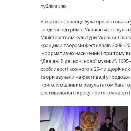
публікаціях.
У ході конференції була презентована
завдяки підтримці Українського культ
Міністерством культури України. Окрім
кращими творами фестивалів 2008–2018
інформативно насичений і при тому в
“Два дні й дві ночі нової музики”. 19
особливості кожного з 25-ти щорічних 
твори звучали на фестивалі упродовж 
приголомшливим результатом багаторі
фестивального кроку протягом чверті 