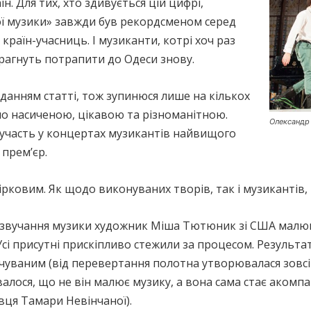
н. Для тих, хто здивується цій цифрі,
вої музики» завжди був рекордсменом серед
країн-учасниць. І музиканти, котрі хоч раз
рагнуть потрапити до Одеси знову.
данням статті, тож зупинюся лише на кількох
о насиченою, цікавою та різноманітною.
Олександр 
– участь у концертах музикантів найвищого
 прем’єр.
ковим. Як щодо виконуваних творів, так і музикантів, 
звучання музики художник Міша Тютюник зі США малюва
Усі присутні прискіпливо стежили за процесом. Результа
уваним (від перевертання полотна утворювалася зовсі
алося, що не він малює музику, а вона сама стає аком
ця Тамари Невінчаної).