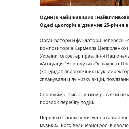
Один із найцікавіших і найвпливові
Одесі цьогоріч відзначив 25-річчя 
Організатори й фундатори непересічног
композиторка Кармелла Цепколенко (п
України, секретар правління Національ
«Асоціація “Нова музика”», лауреат П
(кандидат педагогічних наук, директор
спланували цілу низку акцій, пов’язан
Спробуймо стисло, у тій мірі, в якій ц
порядок перебігу подій.
Першим етапом осмислення важливості 
музики», його величезної ролі в еволю