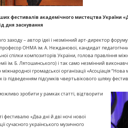
ших фестивалів академічного мистецтва України «Дв
від дня заснування
о заходу – автор ідеї і незмінний арт-директор форуму,
рофесор ОНМА ім. А. Нежданової, кандидат педагогічни
ної спілки композиторів України, голова правління між
ремії ім. Б. Лятошинського) і так само незмінний викон
 міжнародної громадської організації «Асоціація “Нова 
их із підведенням підсумків чвертьвікового шляху фести
е можливо зробити у рамках статті, відтворити
фестивалю «Два дні й дві ночі нової
ції сучасного українського музичного