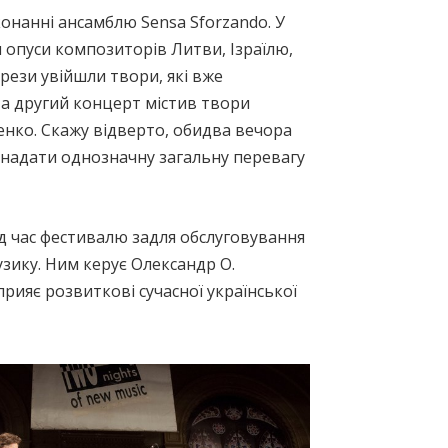
нанні ансамблю Sensa Sforzando. У
 опуси композиторів Литви, Ізраїлю,
рези увійшли твори, які вже
 а другий концерт містив твори
нко. Скажу відверто, обидва вечора
 надати однозначну загальну перевагу
ід час фестивалю задля обслуговування
узику. Ним керує Олександр О.
прияє розвиткові сучасної української