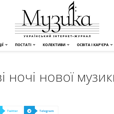
ІЇ
ПОСТАТІ
КОЛЕКТИВИ
ОСВІТА І КАР’ЄРА
МУЗИКА
ві ночі нової музик
Twitter
Telegram