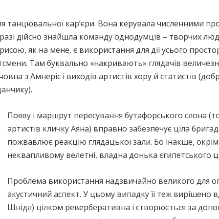
ля танцювальної кар’єри. Вона керувала численними про
разі дійсно знайшла команду однодумців – творчих люде
сою, як на мене, є використання для дії усього просто
ртсмени. Там буквально «накривають» глядачів величезн
овна з Амнеріс і виходів артистів хору й статистів (добр
анчику).
Появу і маршрут пересування бутафорського слона (то
артистів кличку Аяна) вправно забезпечує ціла бригада
пожвавлює реакцію глядацької зали. Бо інакше, окрі
неквапливому велетні, владна донька єгипетського ц
Проблема використання надзвичайно великого для оп
акустичний аспект. У цьому випадку її теж вирішено 
Шнідл) цілком реверберативна і створюється за доп