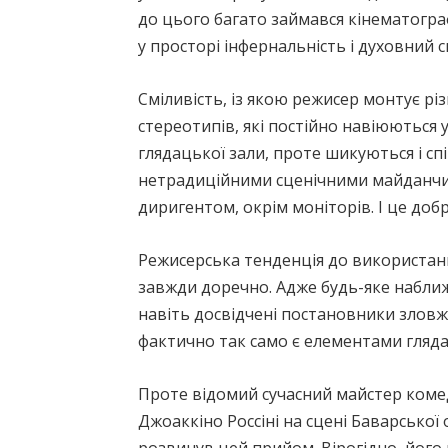
до цього багато займався кінематогр
у просторі інфернальність і духовний с
Сміливість, із якою режисер монтує різ
стереотипів, які постійно навіюються
глядацької зали, проте шикуються і сп
нетрадиційними сценічними майданчика
диригентом, окрім моніторів. І це добр
Режисерська тенденція до використання
завжди доречно. Адже будь-яке наближен
навіть досвідчені постановники зловж
фактично так само є елементами гляда
Проте відомий сучасний майстер комед
Джоаккіно Россіні на сцені Баварської 