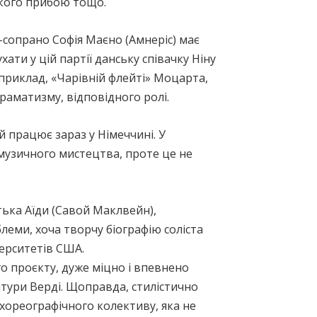
кого прибою тощо.
-сопрано Софія Маєно (Амнеріс) має
хати у цій партії данську співачку Ніну
априклад, «Чарівній флейті» Моцарта,
драматизму, відповідного ролі.
й працює зараз у Німеччині. У
музичного мистецтва, проте це не
ька Аїди (Савой Маклвейн),
леми, хоча творчу біографію соліста
ерситетів США.
о проєкту, дуже міцно і впевнено
тури Верді. Щоправда, стилістично
хореографічного колективу, яка не