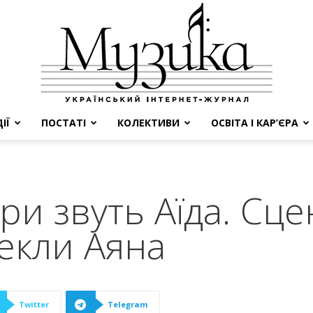
ІЇ
ПОСТАТІ
КОЛЕКТИВИ
ОСВІТА І КАР’ЄРА
МУЗИКА
и звуть Аїда. Сце
екли Аяна
Twitter
Telegram