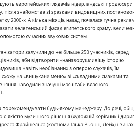
шують європейських глядачів нідерландські продюсери 
, після знайомства зі зразками видовищних постановок 
тку 2000-х. А кілька місяців назад почалася гучна рекла
азати велетенський фасад єгипетського храму, величезн
 допомогою сучасних звукових систем.
нізатори залучили до неї більше 250 учасників, серед
анцівників, аби відтворити «найзворушливішу історію
видовища навіть необізнаних з оперою слухачів, їм
 схожу на «вишукане меню» зі «складними смаками та
рівняння наводили значущі масштаби власного
L.
 порекомендувати будь-якому менеджеру. До речі, обіцян
ю якістю музичного рішення (художній керівник і дириг
реаса Фрайшельса (костюми Ілька Рьоніц-Лейх) і вина