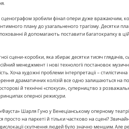
я.
і сценографом зробили фінал опери дуже вражаючим, к
 інтимного плану до узагальненого трагізму. Десятки п
 похованні й допомагають поставити багатокрапку в цій
ї сцени-коробки, яка збирає десятки тисяч глядачів, с
ійний менеджмент і нові технології постановок музичн
сть. Хоча художні проблеми інтерпретації – стилістична 
ворення драматичних колізій все одно залишаються на п
осторові й технічні «спокуси», суперництво з розважал
 принципах оперної режисури.
«Фауста» Шарля Гуно у Венеціанському оперному театрі «
ся просто на паркеті й тільки частково на сцені? Звичай
 дислокації скупчення людей було значно меншим. Але р