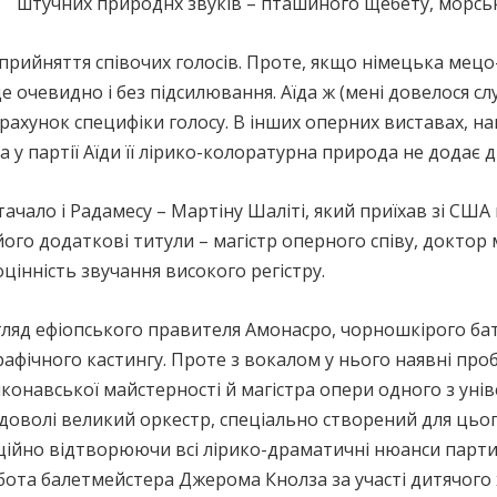
штучних природнх звуків – пташиного щебету, морсь
сприйняття співочих голосів. Проте, якщо німецька мецо
е очевидно і без підсилювання. Аїда ж (мені довелося слу
рахунок специфіки голосу. В інших оперних виставах, н
а у партії Аїди її лірико-колоратурна природа не додає 
ачало і Радамесу – Мартіну Шаліті, який приїхав зі США 
го додаткові титули – магістр оперного співу, доктор 
цінність звучання високого регістру.
гляд ефіопського правителя Амонасро, чорношкірого бат
афічного кастингу. Проте з вокалом у нього наявні проб
навської майстерності й магістра опери одного з унів
 доволі великий оркестр, спеціально створений для цьог
оційно відтворюючи всі лірико-драматичні нюанси парти
ота балетмейстера Джерома Кнолза за участі дитячого 