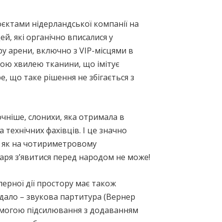
єктами нідерландської компанії на
й, які органічно вписалися у
ру арени, включно з VIP-місцями в
ою хвилею тканини, що імітує
е, що таке рішення не збігається з
чніше, слонихи, яка отримала в
 технічних фахівців. І це значно
м як на чотириметровому
аря з’явитися перед народом не може!
ерної дії простору має також
вдало – звукова партитура (Вернер
омогою підсилювання з додаванням