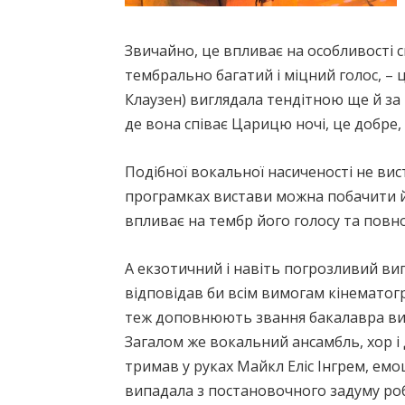
Звичайно, це впливає на особливості 
тембрально багатий і міцний голос, – ц
Клаузен) виглядала тендітною ще й за 
де вона співає Царицю ночі, це добре, 
Подібної вокальної насиченості не вист
програмках вистави можна побачити йо
впливає на тембр його голосу та повно
А екзотичний і навіть погрозливий ви
відповідав би всім вимогам кінематогр
теж доповнюють звання бакалавра вико
Загалом же вокальний ансамбль, хор і
тримав у руках Майкл Еліс Інгрем, ем
випадала з постановочного задуму роб