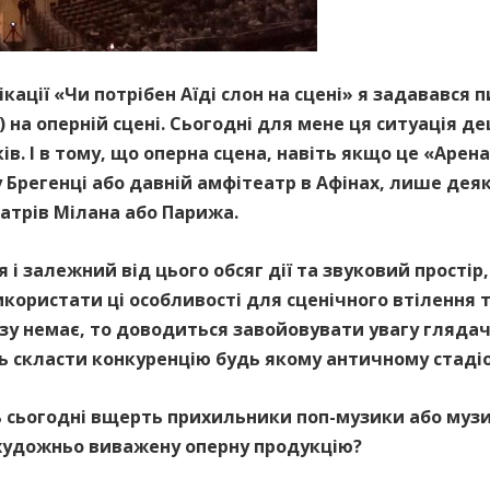
ікації «Чи потрібен Аїді слон на сцені» я задавався
) на оперній сцені. Сьогодні для мене ця ситуація д
ків. І в тому, що оперна сцена, навіть якщо це «Аре
у Брегенці або давній амфітеатр в Афінах, лише де
театрів Мілана або Парижа.
 і залежний від цього обсяг дії та звуковий простір
ористати ці особливості для сценічного втілення т
у немає, то доводиться завойовувати увагу глядачі
ть скласти конкуренцію будь якому античному стадіо
ь сьогодні вщерть прихильники поп-музики або музи
а художньо виважену оперну продукцію?