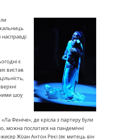
оли
лакальниць
 насправді
ьогодні є
их вистав
цільність,
оверхні
ьними шоу
Ла Феніче», де крісла з партеру були
но, можна послатися на пандемічні
ежисер Жоан Антон Рекi (як митець він