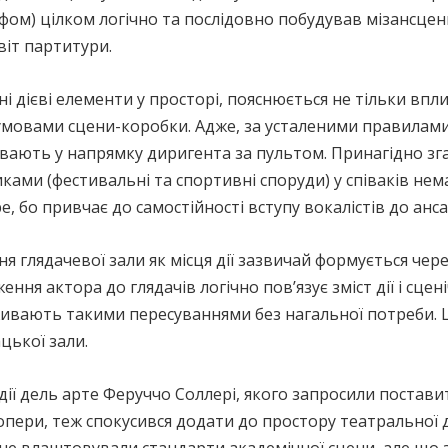
афом) цілком логічно та послідовно побудував мізансц
віт партитури.
ні дієві елементи у просторі, пояснюється не тільки впл
 умовами сцени-коробки. Адже, за усталеними правилами 
івають у напрямку диригента за пультом. Принагідно зга
ми (фестивальні та спортивні споруди) у співаків нем
е, бо привчає до самостійності вступу вокалістів до анс
 глядачевої зали як місця дії зазвичай формується чер
ня актора до глядачів логічно пов’язує зміст дії і сценіч
ивають такими пересуваннями без нагальної потреби. Ц
цької зали.
ії дель арте Феруччо Соллері, якого запросили постав
опери, теж спокусився додати до простору театральної ді