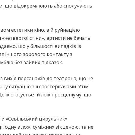
ени, що відокремлюють або сполучають
ивом естетики кіно, а й руйнацією
«четвертої стіни», артисти не бачать
даємо, що у більшості випадків із
ає іншого зорового контакту з
амблю без зайвих підказок.
ез вихід персонажів до театрона, що не
ну ситуацію з її спостерігачами. Утім
е ж стосується й лож просценіуму, що
ити «Севільський цирульник»
ї одну з лож, суміжних зі сценою, та не