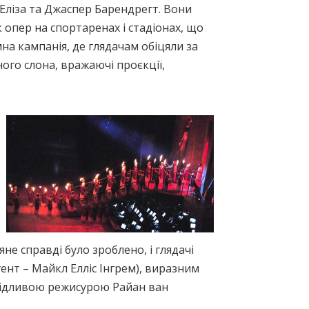
Еліза та Джаспер Барендрегт. Вони
опер на спортаренах і стадіонах, що
мна кампанія, де глядачам обіцяли за
ого слона, вражаючі проєкції,
е справді було зроблено, і глядачі
ент – Майкл Елліс Інгрем), виразним
хідливою режисурою Райан ван