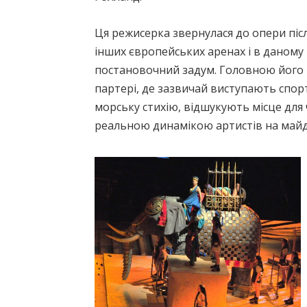
Ця режисерка звернулася до опери піс
інших європейських аренах і в даному 
постановочний задум. Головною його ри
партері, де зазвичай виступають спо
морську стихію, відшукують місце для ч
реальною динамікою артистів на майд