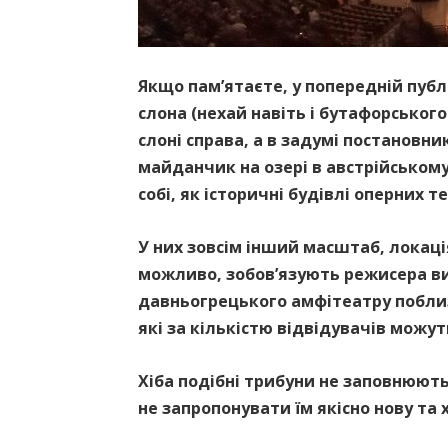
Якщо пам’ятаєте, у попередній публ
слона (нехай навіть і бутафорського
слоні справа, а в задумі постановни
майданчик на озері в австрійськом
собі, як історичні будівлі оперних 
У них зовсім інший масштаб, локація
можливо, зобов’язують режисера вик
давньогрецького амфітеатру поблиз
які за кількістю відвідувачів можу
Хіба подібні трибуни не заповнюют
не запропонувати їм якісно нову т