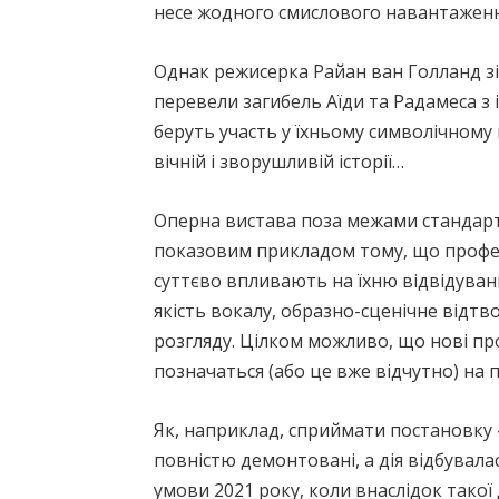
несе жодного смислового навантаженн
Однак режисерка Райан ван Голланд з
перевели загибель Аїди та Радамеса з
беруть участь у їхньому символічному
вічній і зворушливій історії…
Оперна вистава поза межами стандартно
показовим прикладом тому, що профес
суттєво впливають на їхню відвідувані
якість вокалу, образно-сценічне відт
розгляду. Цілком можливо, що нові пр
позначаться (або це вже відчутно) на
Як, наприклад, сприймати постановку 
повністю демонтовані, а дія відбувала
умови 2021 року, коли внаслідок такої