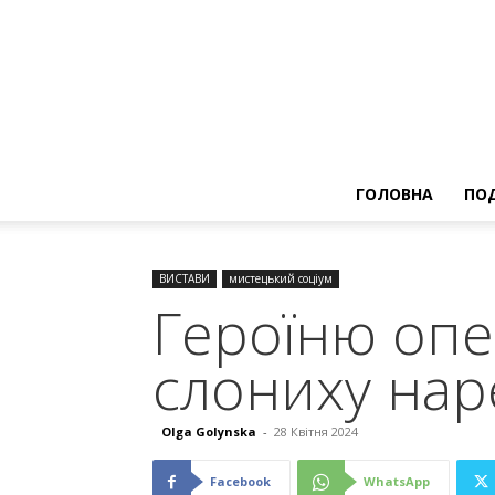
ГОЛОВНА
ПОД
ВИСТАВИ
мистецький соціум
Героїню опер
слониху нар
Olga Golynska
-
28 Квітня 2024
Facebook
WhatsApp