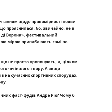
 питанням щодо правомірності появи
ещо прояснилася, бо, звичайно, не в
на ді Верона», фестивальний
якою мірою приваблюють самі по
, що не просто пропонують, а, цілком
ого чи іншого твору. А якщо
в на сучасних спортивних спорудах,
ну.
чних фаст-фудів Андре Ріє? Чому б