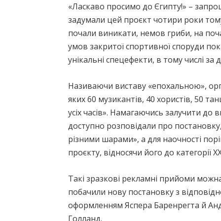
«Ласкаво просимо до Єгипту!» – запро
задумали цей проєкт чотири роки тому
почали виникати, немов гриби, на поча
умов закритої спортивної споруди пок
унікальні спецефекти, в тому числі за
Називаючи виставу «епохальною», орга
яких 60 музикантів, 40 хористів, 50 т
усіх часів». Намагаючись залучити до 
доступно розповідали про постановку,
різними шарами», а для наочності по
проєкту, відносячи його до категорії XX
Такі зразкові рекламні прийоми можна
побачили нову постановку з відповідно
оформленням Яспера Баренрегта й Анд
Голланд.