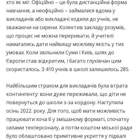
хто як міг. Офіційно – це була дистанційна форма
навчання, а неофіційно – займалися вдома у
викладачів або викладачі ходили до учнів, не
зважаючи на сирени. Колектив закладу розумів,
що процес не можна переривати, й учителі
намагались дати найвищу можливу якість у тих
умовах. Коли звільнили Суми і Київ, шлях до
Європи став відкритим, і багато глухівчан цим
скористалось. З 410 учнів в школі залишилось 285.
Найбільшим страхом для викладачів була втрата
контингенту: вони дуже переживали, що діти не
повернуться до школи з-за кордону. Наступила
осінь 2022. року. Для того, щоб мати можливість
працювати хоча б у змішаному форматі, спочатку
силами техперсоналу, а потім коштом міської ради
було облаштовано примітивне укриття у підвалі