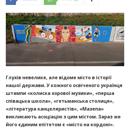
Глухів невелике, але відоме місто в історії
нашої держави. У кожного освіченого українця
штампи «колиска хорової музики», «перша
співацька школа», «гетьманська столиця»,
«література канцеляристів», «Мазепа»
викликають асоціацію з цим містом. Зараз же
його єдиним епітетом є «місто на кордоні».