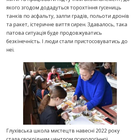
якого згодом додадуться торохтіння гусениць
танків по асфальту, залпи градів, польоти дронів
та ракет, істеричне виття сирен. Здавалось, така
патова ситуація буде продовжуватись
безкінечність. І люди стали пристосовуватись до
неї.
Глухівська школа мистецтв навесні 2022 року
стала своєрідним центром психологічної