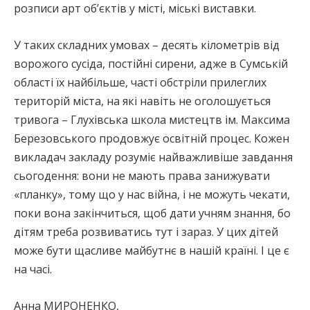
розписи арт об’єктів у місті, міські виставки.
У таких складних умовах – десять кілометрів від
ворожого сусіда, постійні сирени, адже в Сумській
області їх найбільше, часті обстріли прилеглих
територій міста, на які навіть не оголошується
тривога – Глухівська школа мистецтв ім. Максима
Березовського продовжує освітній процес. Кожен
викладач закладу розуміє найважливіше завдання
сьогодення: вони не мають права занижувати
«планку», тому що у нас війна, і не можуть чекати,
поки вона закінчиться, щоб дати учням знання, бо
дітям треба розвиватись тут і зараз. У цих дітей
може бути щасливе майбутнє в нашій країні. І це є
на часі.
Анна МИРОНЕНКО,