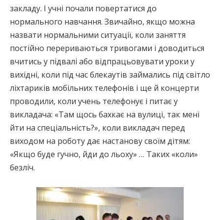
закладу. І учні почали повертатися до
нормального навчання. Звичайно, якщо можна
назвати нормальними ситуації, коли заняття
постійно перериваються тривогами і доводиться
вчитись у підвалі або відпрацьовувати уроки у
вихідні, коли під час блекаутів займались під світло
ліхтариків мобільних телефонів і ще й концерти
проводили, коли учень телефонує і питає у
викладача: «Там щось бахкає на вулиці, так мені
йти на спеціальність?», коли викладач перед
виходом на роботу дає настанову своїм дітям:
«Якщо буде гучно, йди до льоху» … Таких «коли»
безліч.