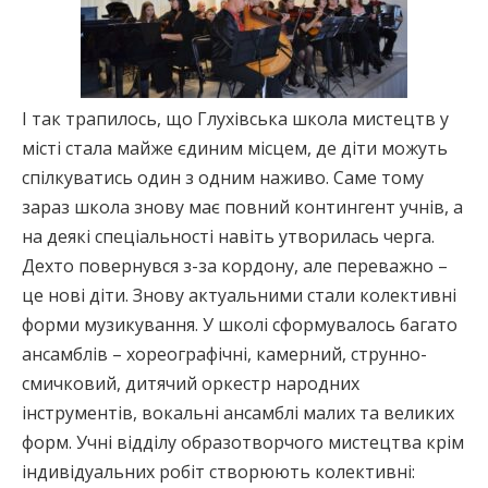
І так трапилось, що Глухівська школа мистецтв у
місті стала майже єдиним місцем, де діти можуть
спілкуватись один з одним наживо. Саме тому
зараз школа знову має повний контингент учнів, а
на деякі спеціальності навіть утворилась черга.
Дехто повернувся з-за кордону, але переважно –
це нові діти. Знову актуальними стали колективні
форми музикування. У школі сформувалось багато
ансамблів – хореографічні, камерний, струнно-
смичковий, дитячий оркестр народних
інструментів, вокальні ансамблі малих та великих
форм. Учні відділу образотворчого мистецтва крім
індивідуальних робіт створюють колективні: