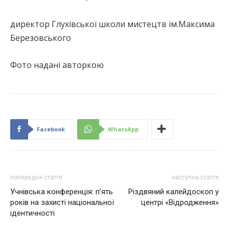
директор Глухівської школи мистецтв ім.Максима
Березовського
Фото надані авторкою
Facebook
WhatsApp
попередня стаття
наступна стаття
Учнівська конференція: п’ять
Різдвяний калейдоскоп у
років на захисті національної
центрі «Відродження»
ідентичності