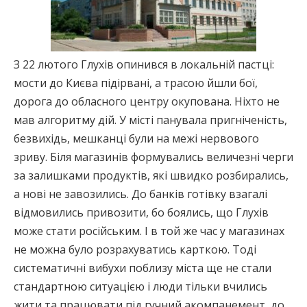
З 22 лютого Глухів опинився в локальній пастці:
мости до Києва підірвані, а трасою йшли бої,
дорога до обласного центру окупована. Ніхто не
мав алгоритму дій. У місті панувала пригніченість,
безвихідь, мешканці були на межі нервового
зриву. Біля магазинів формувались величезні черги
за залишками продуктів, які швидко розбирались,
а нові не завозились. До банків готівку взагалі
відмовились привозити, бо боялись, що Глухів
може стати російським. І в той же час у магазинах
не можна було розрахуватись карткою. Тоді
систематичні вибухи поблизу міста ще не стали
стандартною ситуацією і люди тільки вчились
жити та працювати під гучний акомпанемент, до