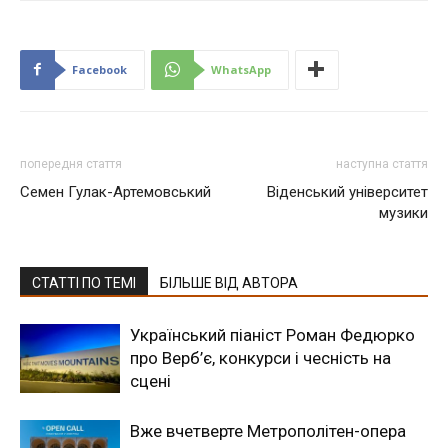
Facebook
WhatsApp
попередня стаття
наступна стаття
Семен Гулак-Артемовський
Віденський університет
музики
СТАТТІ ПО ТЕМІ
БІЛЬШЕ ВІД АВТОРА
Український піаніст Роман Федюрко
про Верб’є, конкурси і чесність на
сцені
Вже вчетверте Метрополітен-опера