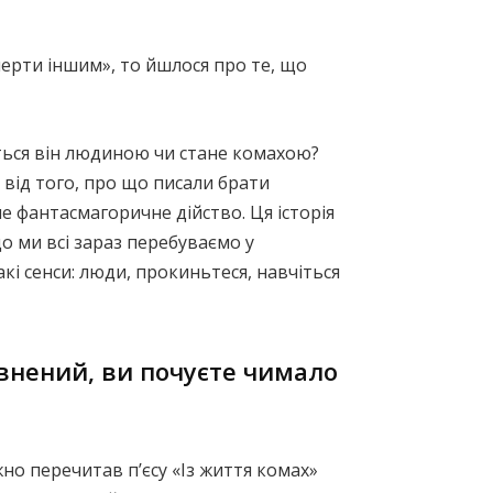
ерти іншим», то йшлося про те, що
ться він людиною чи стане комахою?
 від того, про що писали брати
не фантасмагоричне дійство. Ця історія
що ми всі зараз перебуваємо у
і сенси: люди, прокиньтеся, навчіться
евнений, ви почуєте чимало
но перечитав п’єсу «Із життя комах»