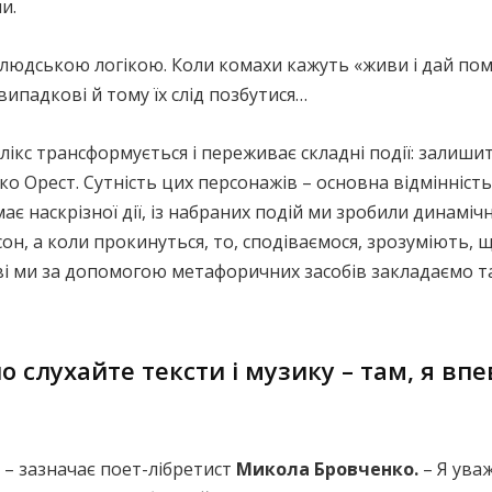
и.
елюдською логікою. Коли комахи кажуть «живи і дай пом
ипадкові й тому їх слід позбутися…
кс трансформується і переживає складні події: залиши
ко Орест. Сутність цих персонажів – основна відмінність
має наскрізної дії, із набраних подій ми зробили динаміч
 сон, а коли прокинуться, то, сподіваємося, зрозуміють, 
ві ми за допомогою метафоричних засобів закладаємо так
о слухайте тексти і музику – там, я вп
 – зазначає поет-лібретист
Микола Бровченко.
– Я уваж