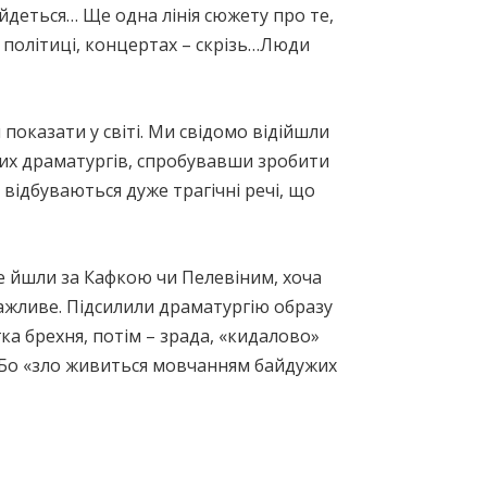
о йдеться… Ще одна лінія сюжету про те,
 політиці, концертах – скрізь…Люди
оказати у світі. Ми свідомо відійшли
ких драматургів, спробувавши зробити
 відбуваються дуже трагічні речі, що
не йшли за Кафкою чи Пелевіним, хоча
ажливе. Підсилили драматургію образу
ка брехня, потім – зрада, «кидалово»
! Бо «зло живиться мовчанням байдужих
»