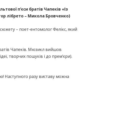
ьтової п’єси братів Чапеків «Із
тор лібрето – Микола Бровченко)
сюжету – поет-ентомолог Фелікс, який
братів Чапеків. Мюзикл вийшов
деї, творчих пошуків і до прем’єри).
ою! Наступного разу виставу можна