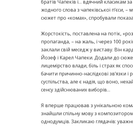
братів Чапеків і… вдячний класикам за 
жодного слова з чапеківської п’єси, –
сюжет про «комах», спробували показа
Жорстокість, поставлена на потік, «ро
пропаганда, – на жаль, і через 100 ро
заклали свій меседж у виставу. Він ка
Йозеф і Карел Чапеки. Додали до сюже
лицемірство влади, біль і страх як сп
бачити причинно-наслідкові звʼязки і р
суспільства, але є надія, що воно, нех
сенсу здійснюваних виборів…
Я вперше працював з унікальною кома
знайшли спільну мову з композитором
однодумців. Закликаю глядачів: уважно