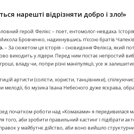
ься нарешті відрізняти добро і зло!»
головний герой: Фелікс – поет, ентомолог-невдаха. Істор
 Микола Бровченко, надихнувшись п’єсою братів Чапеків
о.
– За сюжетом ця історія – сновидіння Фелікса, який по
пово виходить у лідери. Перед ним постає непростий ви
роші, владу чи, попри різні маніпуляції, усе ж залиши
тицій артисти (солісти, хористи, танцівники), спілкуючи
ли мелодії, бо музика Івана Небесного дуже яскрава, об
еред початком роботи над «Комахами» я передивилася м
я того, аби зробити правильний кастинг і підібрати акт
правок у майбутнє дійство, аби воно вийшло структурни