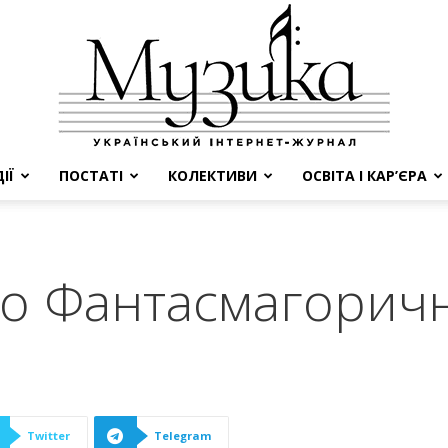
ІЇ
ПОСТАТІ
КОЛЕКТИВИ
ОСВІТА І КАР’ЄРА
МУЗИКА
бо Фантасмагорич
Twitter
Telegram