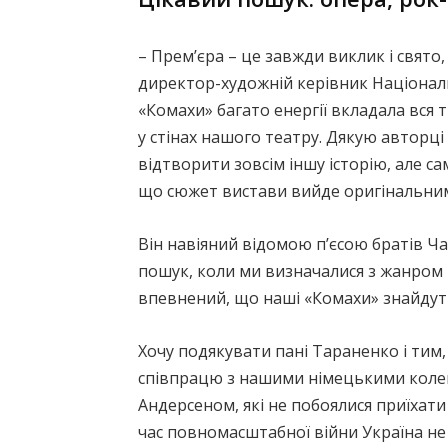
– Прем’єра – це завжди виклик і свято
директор-художній керівник Національ
«Комахи» багато енергії вкладала вся 
у стінах нашого театру. Дякую авторці 
відтворити зовсім іншу історію, але с
що сюжет вистави вийде оригінальни
Він навіяний відомою п’єсою братів Ча
пошук, коли ми визначалися з жанром 
впевнений, що наші «Комахи» знайдуть
Хочу подякувати пані Тараненко і тим
співпрацю з нашими німецькими коле
Андерсеном, які не побоялися приїхати 
час повномасштабної війни Україна не