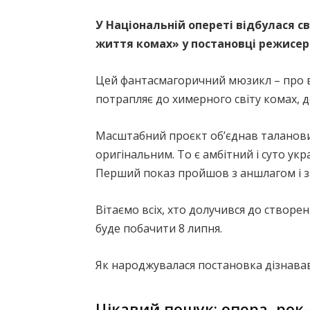
У Національній опереті відбулася св
життя комах» у постановці режисер
Цей фантасмагоричний мюзикл – про ви
потрапляє до химерного світу комах, д
Масштабний проєкт об’єднав таланови
оригінальним. То є амбітний і суто укр
Перший показ пройшов з аншлагом і з
Вітаємо всіх, хто долучився до створ
буде побачити 8 липня.
Як народжувалася постановка дізнавав
Цікавий пошук: опера, рок