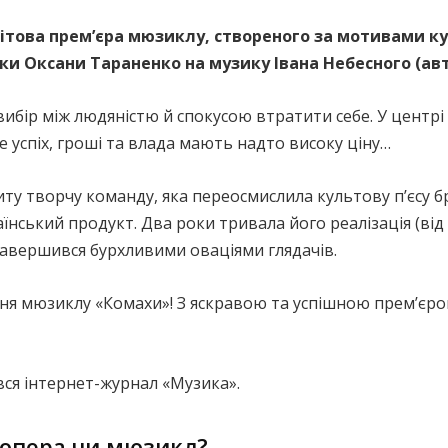
ітова премʼєра мюзиклу, створеного за мотивами кул
ки Оксани Тараненко на музику Івана Небесного (ав
бір між людяністю й спокусою втратити себе. У центрі 
е успіх, гроші та влада мають надто високу ціну…
ту творчу команду, яка переосмислила культову п’єсу 
аїнський продукт. Два роки тривала його реалізація (від і
авершився бурхливими оваціями глядачів.
ення мюзиклу «Комахи»! З яскравою та успішною прем’єр
ся інтернет-журнал «Музика».
-опера чи мюзикл?