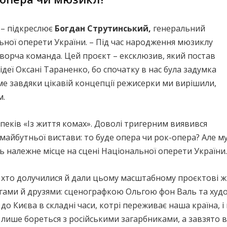
, – підкреслює
Богдан Струтинський,
генеральний
ної оперети України. – Під час народження мюзиклу
творча команда. Цей проєкт – ексклюзив, який постав
ідеї Оксані Тараненко, бо спочатку в нас була задумка
аме завдяки цікавій концепції режисерки ми вирішили,
м.
пеків «Із життя комах». Доволі тригерним виявився
майбутньої вистави: то буде опера чи рок-опера? Але м
 належне місце на сцені Національної оперети України.
, хто долучилися й дали цьому масштабному проєктові 
гами й друзями: сценографкою Ольгою фон Валь та худ
до Києва в складні часи, котрі переживає наша країна, і н
 лише бореться з російськими загарбниками, а завзято 