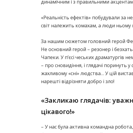
динамічним і з правильними акцентам
«Реальність ефектів» побудували за н
світ належить комахам, а люди ньому в
За нашим сюжетом головний герой Фелі
Не основний герой – резонер і безхать
Чапеки. У п’єсі чеських драматургів не
– про сновидіння, і глядачі поринуть у
жахливому «сні» людства… У цій виста
нарешті відрізняти добро і зло!
«Закликаю глядачів: уважн
цікавого!»
– У нас була активна командна робота,