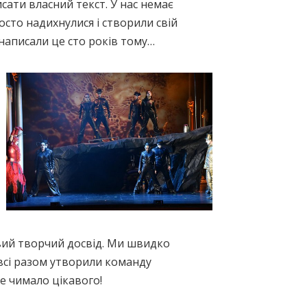
исати власний текст. У нас немає
осто надихнулися і створили свій
написали це сто років тому…
вий творчий досвід. Ми швидко
всі разом утворили команду
те чимало цікавого!