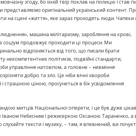
мовчазну згоду, бо їхній твір поклав на полицю і став п
 ми представляємо оригінальний український контент. Пр
ти на сцені «життя», яке зараз проходять люди. Чапеки 
злюднення», машина мілітаризму, заробляння на крові,
ків соціум продовжує проходити ці процеси. Ми
рдинально відрізняється від того, що писали брати
ту некомпетентних політиків, подвійні стандарти,
особи управління натовпом, а головне – невміння
озрізняти добро та зло. Це ніби вічні хвороби
ай і страшною ціною, просунеться в бік усвідомлення
ндою митців Національної оперети, і це був дуже ціка
 Іваном Небесним і режисеркою Оксаною Тараненко, а 
 слухайте тексти і музику, – там, я впевнений, ви почує