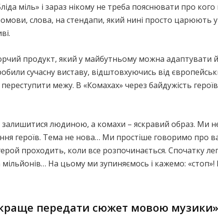
 «Бліда міль» і зараз нікому не треба пояснювати про ког
ромови, слова, на стендапи, який нині просто царюють у
ві.
рчий продукт, який у майбутньому можна адаптувати й п
, робили сучасну виставу, відштовхуючись від європейсь
 переступити межу. В «Комахах» через байдужість героїв
аки залишитися людиною, а комахи – яскравий образ. Ми 
ення героїв. Тема не нова… Ми простіше говоримо про в
 герой проходить, коли все розпочинається. Спочатку лег
а мільйонів… На цьому ми зупиняємось і кажемо: «стоп»
айкраще передати сюжет мовою музики