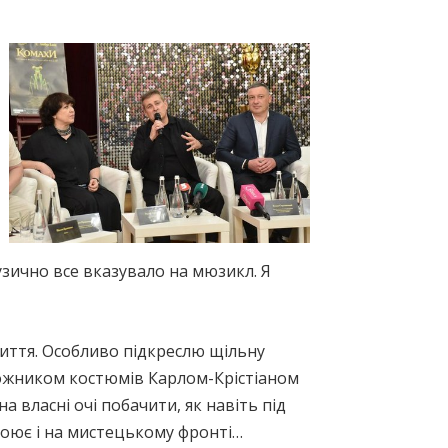
узично все вказувало на мюзикл. Я
життя. Особливо підкреслю щільну
ожником костюмів Карлом-Крістіаном
а власні очі побачити, як навіть під
воює і на мистецькому фронті…