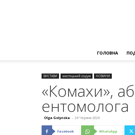
ГОЛОВНА
ПОД
ВИСТАВИ
мистецький соціум
НОВИНИ
«Комахи», а
ентомолога
Olga Golynska
-
24 Червня 2026
Facebook
WhatsApp