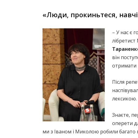
«Люди, прокиньтеся, навчіт
– У нас є 
лібретист
Тараненк
він посту
отримати г
Після репе
наспівува
лексикою.
Знаєте, п
оперети дл
ми з Іваном і Миколою робили багато 