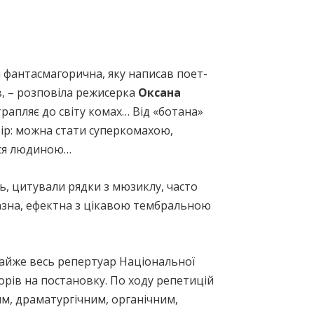
ія фантасмагорична, яку написав поет-
, – розповіла режисерка
Оксана
трапляє до світу комах… Від «ботана»
бір: можна стати суперкомахою,
тися людиною…
сь, цитували рядки з мюзиклу, часто
разна, ефектна з цікавою тембральною
айже весь репертуар Національної
орів на постановку. По ходу репетицій
м, драматургічним, органічним,