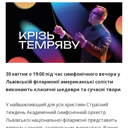
30 квітня о 19:00 під час симфонічного вечора у
Львівській філармонії американські солісти
виконають класичні шедеври та сучасні твори
У найважливіший для усіх християн Страсний
тиждень Академічний симфонічний оркестр
Львівської національної філармонії представить
імпрезу з творів, інспірованих духовністю. Відомі