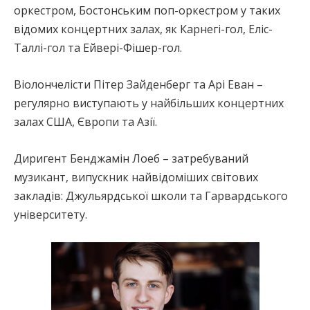
оркестром, Бостонським поп-оркестром у таких
відомих концертних залах, як Карнегі-гол, Еліс-
Таллі-гол та Ейвері-Фішер-гол.
Віолончелісти Пітер Зайденберг та Арі Еван –
регулярно виступають у найбільших концертних
залах США, Європи та Азії.
Диригент Бенджамін Лоеб – затребуваний
музикант, випускник найвідоміших світових
закладів: Джульярдської школи та Гарвардського
університету.