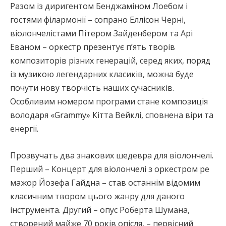
Разом із диригентом Бенджаміном Лоебом і
гостями філармонії – сопрано Еллісон Черні,
віолончелістами Пітером Зайденбером та Арі
Еваном – оркестр презентує пʼять творів
композиторів різних генерацій, серед яких, поряд
із музикою легендарних класиків, можна буде
почути нову творчість наших сучасників.
Особливим номером програми стане композиція
володаря «Grammy» Кітта Вейклі, сповнена віри та
енергії.
Прозвучать два знакових шедевра для віолончелі.
Перший – Концерт для віолончелі з оркестром ре
мажор Йозефа Гайдна – став останнім відомим
класичним твором цього жанру для даного
інструмента. Другий – опус Роберта Шумана,
створений майже 70 років опісля, – первісний