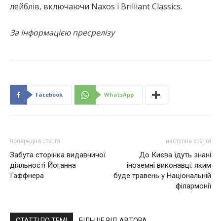
лейблів, включаючи Naxos і Brilliant Classics.
За інформацією пресрелізу
Facebook
WhatsApp
попередня стаття
наступна стаття
Забута сторінка видавничої
До Києва їдуть знані
діяльності Йоганна
іноземні виконавці: яким
Гаффнера
буде травень у Національній
філармонії
СТАТТІ ПО ТЕМІ
БІЛЬШЕ ВІД АВТОРА