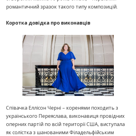
романтичний зразок такого типу композицій.
Коротка довідка про виконавців
Співачка Еллісон Черні – коренями походить з
українського Переяслава, виконавиця провідних
оперних партій по всій території США, виступала
як солістка з шанованими Філадельфійським