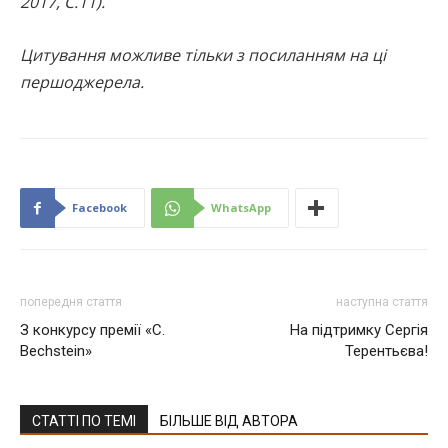
2017, С.11).
Цитування можливе тільки з посиланням на ці
першоджерела.
Facebook
WhatsApp
попередня стаття
наступна стаття
З конкурсу премії «C.
На підтримку Сергія
Bechstein»
Терентьєва!
СТАТТІ ПО ТЕМІ
БІЛЬШЕ ВІД АВТОРА