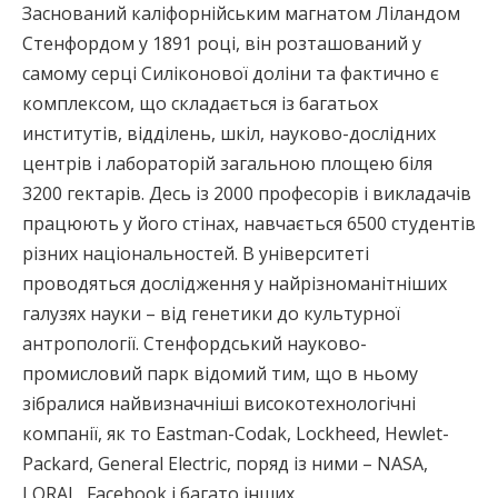
Заснований каліфорнійським магнатом Ліландом
Стенфордом у 1891 році, він розташований у
самому серці Силіконової доліни та фактично є
комплексом, що складається із багатьох
институтів, відділень, шкіл, науково-дослідних
центрів і лабораторій загальною площею біля
3200 гектарів. Десь із 2000 професорів і викладачів
працюють у його стінах, навчається 6500 студентів
різних національностей. В університеті
проводяться дослідження у найрізноманітніших
галузях науки – від генетики до культурної
антропології. Стенфордський науково-
промисловий парк відомий тим, що в ньому
зібралися найвизначніші високотехнологічні
компанії, як то Eastman-Codak, Lockheed, Hewlet-
Packard, General Electric, поряд із ними – NASA,
LORAL, Facebook і багато інших.