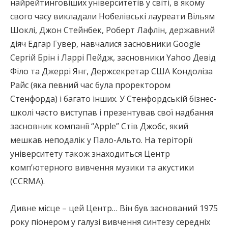
найрейтинговіших університетів у світі, в якому
свого часу викладали Нобелівські лауреати Вільям
Шоклі, Джон Стейнбек, Роберт Лафлін, державний
діяч Едгар Гувер, навчалися засновники Google
Сергій Брін і Ларрі Пейдж, засновники Yahoo Девід
Філо та Джеррі Янг, Держсекретар США Кондоліза
Райс (яка певний час була проректором
Стенфорда) і багато інших. У Стенфордській бізнес-
школі часто виступав і презентував свої надбання
засновник компанії “Apple” Стів Джобс, який
мешкав неподалік у Пало-Альто. На теріторії
університету також знаходиться Центр
комп’ютерного вивчення музики та акустики
(CCRMA).
Дивне місце – цей Центр… Він був заснований 1975
року піонером у галузі вивчення синтезу середніх