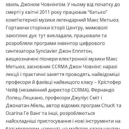
хвиль Джоном Човнінгом. У ньому від початку до
смерті у квітні 2011 року працював “батько”
комп’ютерної музики легендарний Макс Метьюз.
Гортаючи сторінки історії Центру, мимоволі
захоплює дух: тут викладали, працювали та
розробляли програми інвентор цифрового
синтезатора Synclavier Джон Епплтон,
вищеозначені піонери електронної музики Макс
Метьюз, засновник CCRMA Джон Човнінг; наразі
лекції і практичні заняття проводять найвідоміші
професори й фахівці найвищого класу – Крістофер
Чейф (незамінний директор CCRMA), Фернандо
Лопец-Лецкано, професори Джуліус Сміт і
Джонатан Абель, автор відомих програм ChucK та
Ocarina Ге Ванг та інші, розробляються
найскладніші пристосування і нові інструменти на
базі мікросхем, нарешті, на майстер-класи центру