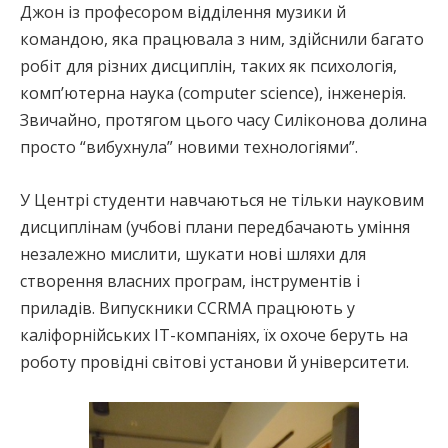
Джон із професором відділення музики й
командою, яка працювала з ним, здійснили багато
робіт для різних дисциплін, таких як психологія,
комп’ютерна наука (computer science), інженерія.
Звичайно, протягом цього часу Силіконова долина
просто “вибухнула” новими технологіями”.
У Центрі студенти навчаються не тільки науковим
дисциплінам (учбові плани передбачають уміння
незалежно мислити, шукати нові шляхи для
створення власних програм, інструментів і
приладів. Випускники CCRMA працюють у
каліфорнійських IT-компаніях, їх охоче беруть на
роботу провідні світові установи й університети.