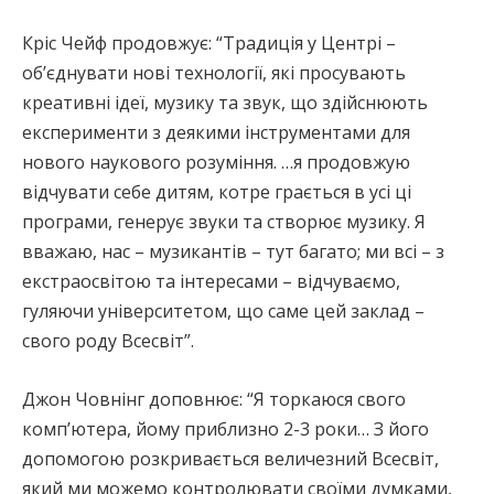
Кріс Чейф продовжує: “Традиція у Центрі –
об’єднувати нові технології, які просувають
креативні ідеї, музику та звук, що здійснюють
експерименти з деякими інструментами для
нового наукового розуміння. …я продовжую
відчувати себе дитям, котре грається в усі ці
програми, генерує звуки та створює музику. Я
вважаю, нас – музикантів – тут багато; ми всі – з
екстраосвітою та інтересами – відчуваємо,
гуляючи університетом, що саме цей заклад –
свого роду Всесвіт”.
Джон Човнінг доповнює: “Я торкаюся свого
комп’ютера, йому приблизно 2-3 роки… З його
допомогою розкривається величезний Всесвіт,
який ми можемо контролювати своїми думками,