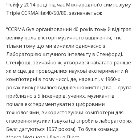
Чейф у 2014 році під час Міжнародноґо симпозіуму
Triple CCRMAlite:40/50/80, зазначається:
“CCRMA був організований 40 років тому й відіграє
велику роль в історії музичного відділення, і не
тільки тому що ми виникли одночасно з
Лабораторією штучного інтелекту в Стенфорді.
Стенфорд, звичайно ж, утворився набагато раніше
як місце, де проводилися наукові експерименти й
комп’ютерні в тому числі, де, нарешті, у 1960-х
роках виокремилося відділення мистецтва, – група
приблизно з 5 інженерів, учених, музикантів
почала експериментувати з цифровими
технологіями, використовуючи комп’ютери для
створення музики і звука (ці спроби в лабораторіях
Белл датуються 1957 роком). То була команда
Макса Метьюза і Джона Пірса.