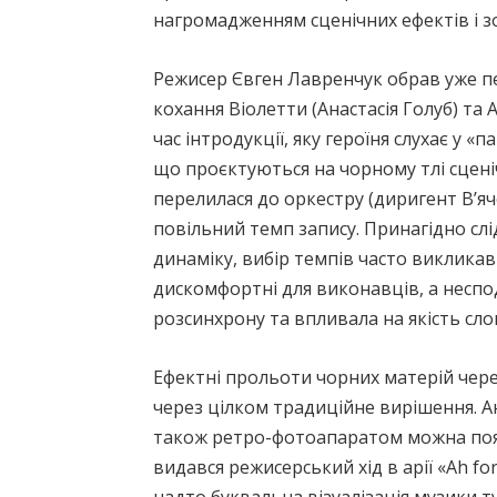
нагромадженням сценічних ефектів і з
Режисер Євген Лавренчук обрав уже п
кохання Віолетти (Анастасія Голуб) та 
час інтродукції, яку героїня слухає у «
що проєктуються на чорному тлі сцені
перелилася до оркестру (диригент В’яч
повільний темп запису. Принагідно слі
динаміку, вибір темпів часто викликав 
дискомфортні для виконавців, а неспо
розсинхрону та впливала на якість слов
Ефектні прольоти чорних матерій чере
через цілком традиційне вирішення. Ан
також ретро-фотоапаратом можна поясн
видався режисерський хід в арії «Ah fo