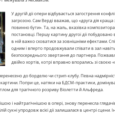
ут межувала з несмаком.
У другій дії опери відбувається загострення конфл
загрозою. Сам Верді вважав, що «друга дія краща за
повинно бути». Та, на жаль, вказівка композитора
постановці. Першу картину другої дії побудовано 
в ній важко сховатися за зовнішніми ефектами. Сп
одним і вперто продовжували співати в зал навіть
безпосереднього звертання до партнера. Пожвавле
двійко хортів, котрі вправно впорались зі своєю «
) перенесено до борделю чи стрип-клубу. Певна надмірніс
картини. Попри це, натяки на БДСМ-практики, домінува
тлом для трагічного розриву Віолетти й Альфреда.
вішою і найтрагічнішою в опері, знову перенесла гляда
білій сукні упродовж всієї дії залишалася в центрі сцени. 