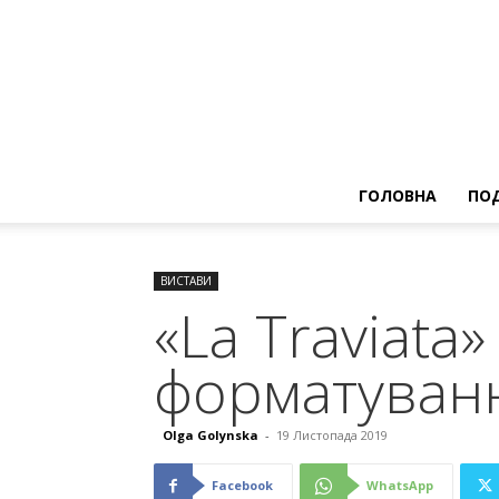
ГОЛОВНА
ПОД
ВИСТАВИ
«La Traviata
форматуванн
Olga Golynska
-
19 Листопада 2019
Facebook
WhatsApp