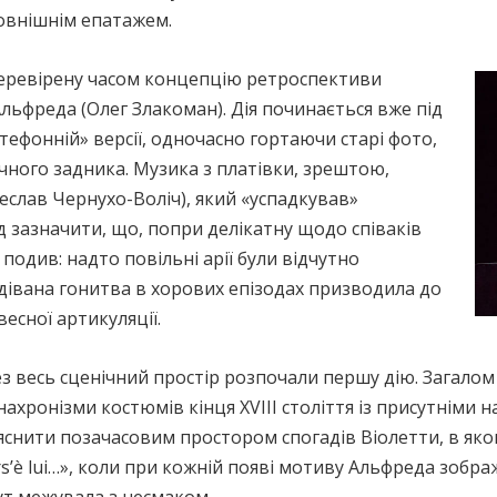
овнішнім епатажем.
еревірену часом концепцію ретроспективи
Альфреда (Олег Злакоман). Дія починається вже під
патефонній» версії, одночасно гортаючи старі фото,
чного задника. Музика з платівки, зрештою,
еслав Чернухо-Воліч), який «успадкував»
д зазначити, що, попри делікатну щодо співаків
подив: надто повільні арії були відчутно
дівана гонитва в хорових епізодах призводила до
есної артикуляції.
з весь сценічний простір розпочали першу дію. Загалом
ахронізми костюмів кінця XVIII століття із присутніми 
ити позачасовим простором спогадів Віолетти, в якому
rs’è lui…», коли при кожній появі мотиву Альфреда зображ