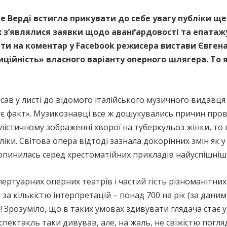
 Верді встигла прикувати до себе увагу публіки ще 
 з’являлися заявки щодо аванґардовості та епатажу
ити на коментар у Facebook режисера вистави Євген
иційність» власного варіанту оперного шлягера. То
сав у листі до відомого італійського музичного видавця 
ує факт». Музикознавці все ж дошукувались причин прова
стичному зображенні хворої на туберкульоз жінки, то в 
іки. Світова опера відтоді зазнала докорінних змін як у к
 опинилась серед хрестоматійних прикладів найуспішніши
ертуарних оперних театрів і частий гість різноманітних
 за кількістю інтерпретацій – понад 700 на рік (за дани
n)! Зрозуміло, що в таких умовах здивувати глядача стає 
пектакль таки дивував, але, на жаль, не свіжістю погляд