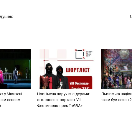
 душею
х» у Мюнхені.
Нові імена поруч із лідерами:
Львівська націо
йним сенсом
оголошено шортліст VIII
яким був сезон 
)
Фестивалю-премії «GRA»