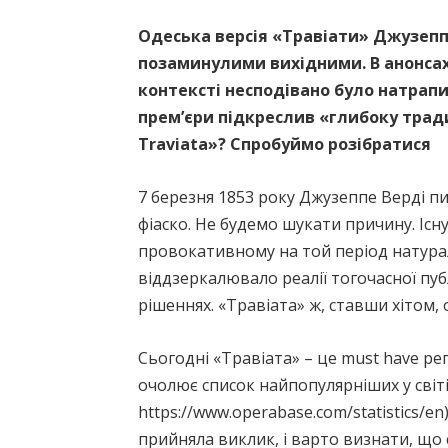
Одеська версія «Травіати» Джузеппе
позаминулими вихідними. В анонсах
контексті несподівано було натрап
прем’єри підкреслив «глибоку трад
Traviata»? Спробуймо розібратися
7 березня 1853 року Джузеппе Верді пи
фіаско. Не будемо шукати причину. Існ
провокативному на той період натуралі
віддзеркалювало реалії тогочасної публ
рішеннях. «Травіата» ж, ставши хітом,
Сьогодні «Травіата» – це must have реп
очолює список найпопулярніших у світі
https://www.operabase.com/statistics/e
прийняла виклик, і варто визнати, що с