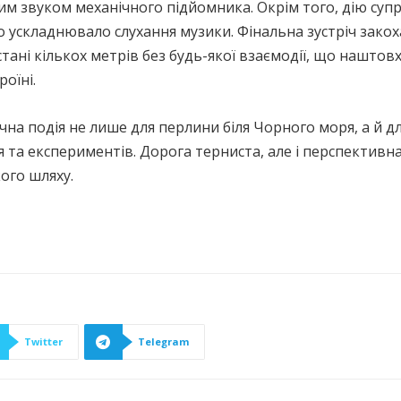
ним звуком механічного підйомника. Окрім того, дію суп
ускладнювало слухання музики. Фінальна зустріч закохани
дстані кількох метрів без будь-якої взаємодії, що нашт
роїні.
чна подія не лише для перлини біля Чорного моря, а й дл
 та експериментів. Дорога терниста, але і перспективна
ого шляху.
Twitter
Telegram