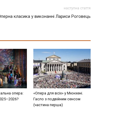
наступна стаття
Оперна класика у виконанні Лариси Роговець
нальна опера:
«Опера для всіх» у Мюнхені.
2025–2026?
Гасло з подвійним сенсом
(частина перша)