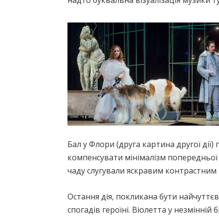
надто буквальна візуалізація музики т
Бал у Флори (друга картина другої дії
компенсувати мінімалізм попередньої 
чаду слугували яскравим контрастним 
Остання дія, покликана бути найчуттє
спогадів героїні. Віолетта у незмінній 