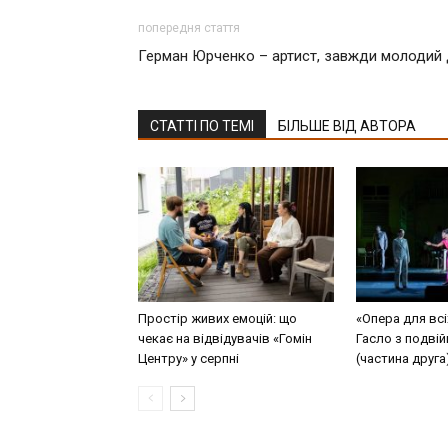
попередня стаття
Герман Юрченко – артист, завжди молодий
СТАТТІ ПО ТЕМІ
БІЛЬШЕ ВІД АВТОРА
Простір живих емоцій: що
«Опера для всі
чекає на відвідувачів «Гомін
Гасло з подві
Центру» у серпні
(частина друга