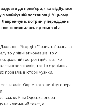
задовго до прем’єри, яка відбулася
 в майбутній постановці. У цьому
а Лавренчука, котрий у переддень
 якою ж виявилась одеська «La
Джованні Рікорді: «“Травіата” зазнала
лу то у рівні виконавців, то у
соціальній гостроті дійства, яке
астингах співаків, так і в сценічних
х провалів в історії музики.
 фестивалів. Окрім того, нині ця опера
ми
усе важче. Утім Одеська опера
у на класичний текст, а