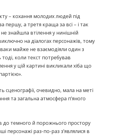
ікту – кохання молодих людей під
 першу, а третя краща за всі – і так
 не знайшла втілення у нинішній
виключно на діалогах персонажів, тому
іваки майже не взаємодіяли один з
 тоді, коли текст потребував
ння у цій картині викликали хіба що
партією».
ть сценографії, очевидно, мала на меті
ння та загальна атмосфера п’яного
чів до темного й порожнього простору
Інші персонажі раз-по-раз з’являлися в