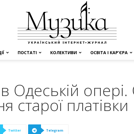
ІЇ
ПОСТАТІ
КОЛЕКТИВИ
ОСВІТА І КАР’ЄРА
МУЗИКА
» в Одеській опері
я старої платівки
Twitter
Telegram