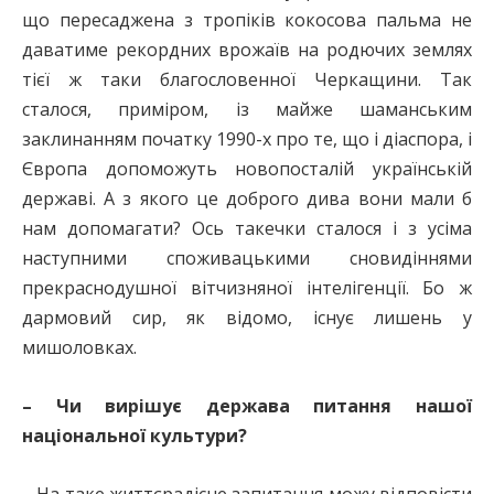
що пересаджена з тропіків кокосова пальма не
даватиме рекордних врожаїв на родючих землях
тієї ж таки благословенної Черкащини. Так
сталося, приміром, із майже шаманським
заклинанням початку 1990-х про те, що і діаспора, і
Європа допоможуть новопосталій українській
державі. А з якого це доброго дива вони мали б
нам допомагати? Ось такечки сталося і з усіма
наступними споживацькими сновидіннями
прекраснодушної вітчизняної інтелігенції. Бо ж
дармовий сир, як відомо, існує лишень у
мишоловках.
– Чи вирішує держава питання нашої
національної культури?
– На таке життєрадісне запитання можу відповісти