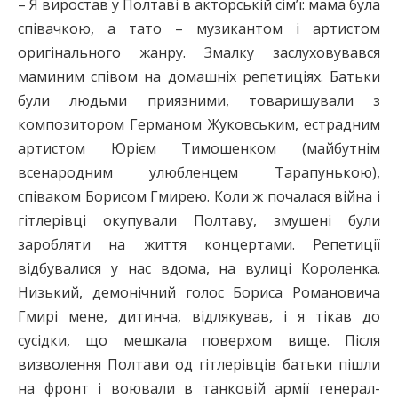
– Я виростав у Полтаві в акторській сім’ї: мама була
співачкою, а тато – музикантом і артистом
оригінального жанру. Змалку заслуховувався
маминим співом на домашніх репетиціях. Батьки
були людьми приязними, товаришували з
композитором Германом Жуковським, естрадним
артистом Юрієм Тимошенком (майбутнім
всенародним улюбленцем Тарапунькою),
співаком Борисом Гмирею. Коли ж почалася війна і
гітлерівці окупували Полтаву, змушені були
заробляти на життя концертами. Репетиції
відбувалися у нас вдома, на вулиці Короленка.
Низький, демонічний голос Бориса Романовича
Гмирі мене, дитинча, відлякував, і я тікав до
сусідки, що мешкала поверхом вище. Після
визволення Полтави од гітлерівців батьки пішли
на фронт і воювали в танковій армії генерал-