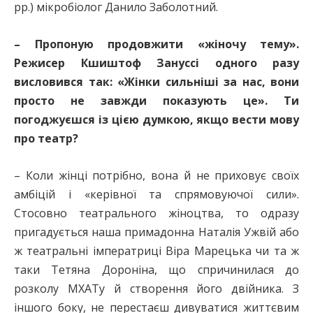
рр.) мікробіолог Данило Заболотний.
– Пропоную продовжити «жіночу тему».
Режисер Кшиштоф Зануссі одного разу
висловився так: «Жінки сильніші за нас, вони
просто не завжди показують це». Ти
погоджуєшся із цією думкою, якщо вести мову
про театр?
– Коли жінці потрібно, вона й не приховує своїх
амбіцій і «керівної та спрямовуючої сили».
Стосовно театрального жіноцтва, то одразу
пригадується наша примадонна Наталія Ужвій або
ж театральні імператриці Віра Марецька чи та ж
таки Тетяна Дороніна, що спричинилася до
розколу МХАТу й створення його двійника. З
іншого боку, не перестаєш дивуватися життєвим