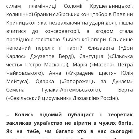
силам племінниці Соломії Крушельницької,
колишньої бранки сибірських концтаборів Павліни
Криницької, яка, незважаючи на удари долі, пішла
вчитися до консерваторії, а згодом стала
провідною солісткою Львівської опери. Ось лише
неповний перелік її партій: Єлизавета («Дон
Карлос» Джузеппе Верді), Сантуцца («Сільська
честь» П’єтро Масканьї), Марія («Мазепа» Петра
Чайковського), Анна («Украдене щастя» Юлія
Мейтуса), Одарка («Запорожець за Дунаєм»
Семена Гулака-Артемовського), Берта
(«Севільський цирульник» Джоаккіно Россіні).
– Колись відомий публіцист і теоретик
закликав українство не вірити в чужих богів.
Як на тебе, чи багато хто в нас сьогодні