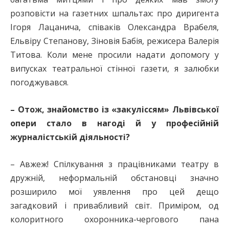
розповісти на газетних шпальтах: про диригента
Ігоря Лацанича, співаків Олександра Врабеля,
Ельвіру Степанову, Зіновія Бабія, режисера Валерія
Титова. Коли мене просили надати допомогу у
випусках театральної стінної газети, я залюбки
погоджувався.
– Отож, знайомство із «закуліссям» Львівської
опери стало в нагоді й у професійній
журналістській діяльності?
– Авжеж! Спілкування з працівниками театру в
дружній, неформальній обстановці значно
розширило мої уявлення про цей дещо
загадковий і привабливий світ. Приміром, од
колоритного охоронника-чергового пана