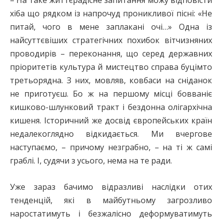
хіба що рядком із напрочуд проник­ливої пісні: «Не
питай, чого в мене заплакані очі…» Одна із
найсуттєвіших стратегічних похибок вітчизняних
проводирів – переконання, що серед державних
пріоритетів культура й мистецтво справа буцімто
третьорядна. З них, мовляв, ковбаси на сніданок
не приготуєш. Бо ж на першому місці бовваніє
кишково-шлунковий тракт і бездонна олігархічна
кишеня. Історичний же досвід європейських країн
недалекоглядно відкидається. Ми вчергове
наступаємо, – причому незграбно, – на ті ж самі
граблі. І, судячи з усього, нема на те ради.
Уже зараз бачимо відразливі наслідки отих
тенденцій, які в майбутньому загрозливо
наростатимуть і безжалісно деформуватимуть