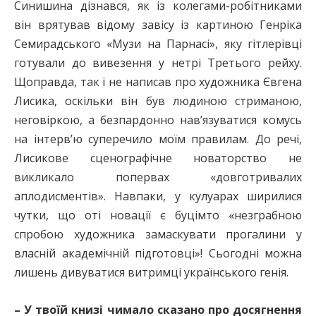
Синишина дізнався, як із колегами-робітниками
він врятував відому завісу із картиною Генріка
Семирадського «Музи на Парнасі», яку гітлерівці
готували до вивезення у нетрі Третього рейху.
Щоправда, так і не написав про художника Євгена
Лисика, оскільки він був людиною стриманою,
неговіркою, а безпардонно нав’язуватися комусь
на інтерв’ю суперечило моїм правилам. До речі,
Лисикове сценографічне новаторство не
викликало попервах «довготривалих
аплодисментів». Навпаки, у кулуарах ширилися
чутки, що оті новації є буцімто «незграбною
спробою художника замаскувати прогалини у
власній академічній підготовці»! Сьогодні можна
лишень дивуватися витримці українського генія.
– У твоїй книзі чимало сказано про досягнення