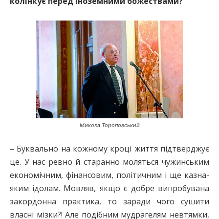
колінкує перед іноземними божествами?
Микола Тороповський
– Буквально на кожному кроці життя підтверджує
це. У нас ревно й старанно моляться чужинським
економічним, фінансовим, політичним і ще казна-
яким ідолам. Мовляв, якщо є добре випробувана
закордонна практика, то заради чого сушити
власні мізки?! Але подібним мудрагелям невтямки,