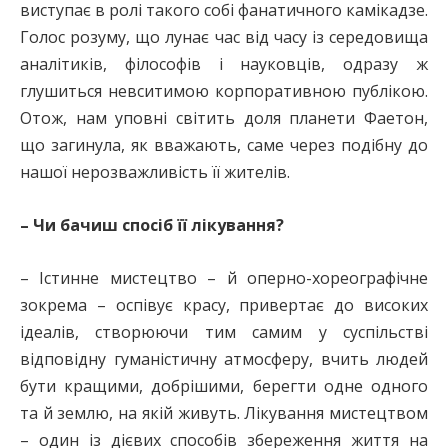
виступає в ролі такого собі фанатичного камікадзе.
Голос розуму, що лунає час від часу із середовища
аналітиків, філософів і науковців, одразу ж
глушиться невситимою корпоративною публікою.
Отож, нам уповні світить доля планети Фаетон,
що загинула, як вважають, саме через подібну до
нашої нерозважливість її жителів.
– Чи бачиш спосіб її лікування?
– Істинне мистецтво – й оперно-хореографічне
зокрема – оспівує красу, привертає до високих
ідеалів, створюючи тим самим у суспільстві
відповідну гуманістичну атмосферу, вчить людей
бути кращими, добрішими, берегти одне одного
та й землю, на якій живуть. Лікування мистецтвом
– один із дієвих способів збереження життя на