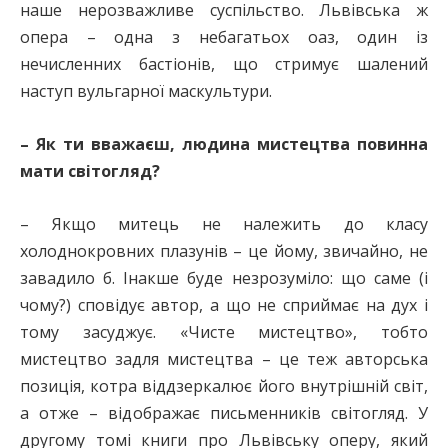
наше нерозважливе суспільство. Львівська ж
опера – одна з небагатьох оаз, один із
нечисленних бастіонів, що стримує шалений
наступ вульгарної маскультури.
– Як ти вважаєш, людина мистецтва повинна
мати світогляд?
– Якщо митець не належить до класу
холоднокровних плазунів – це йому, звичайно, не
завадило б. Інакше буде незрозуміло: що саме (і
чому?) сповідує автор, а що не сприймає на дух і
тому засуджує. «Чисте мистецтво», тобто
мистецтво задля мистецтва – це теж авторська
позиція, котра віддзеркалює його внутрішній світ,
а отже – відображає письменників світогляд. У
другому томі книги про Львівську оперу, який