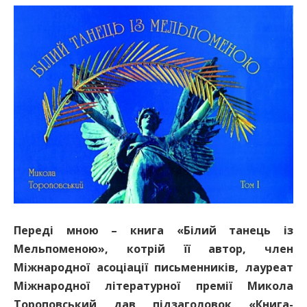
Переді мною – книга «Білий танець із
Мельпоменою», котрій її автор, член
Міжнародної асоціації письменників, лауреат
Міжнародної літературної премії Микола
Тороповський дав підзаголовок «Книга-