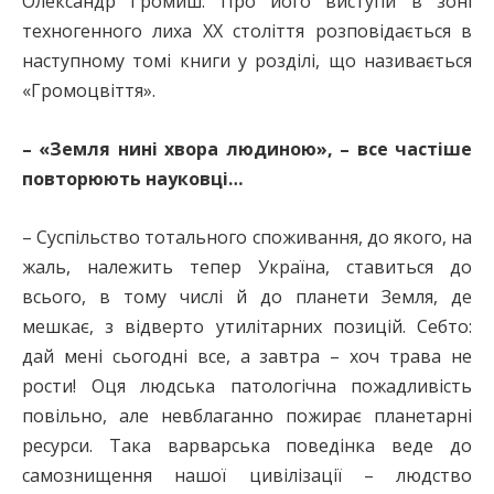
Олександр Громиш. Про його виступи в зоні
техногенного лиха ХХ століття розповідається в
наступному томі книги у розділі, що називається
«Громоцвіття».
– «Земля нині хвора людиною», – все частіше
повторюють науковці…
– Суспільство тотального споживання, до якого, на
жаль, належить тепер Україна, ставиться до
всього, в тому числі й до планети Земля, де
мешкає, з відверто утилітарних позицій. Себто:
дай мені сьогодні все, а завтра – хоч трава не
рости! Оця людська патологічна пожадливість
повільно, але невблаганно пожирає планетарні
ресурси. Така варварська поведінка веде до
самознищення нашої цивілізації – людство