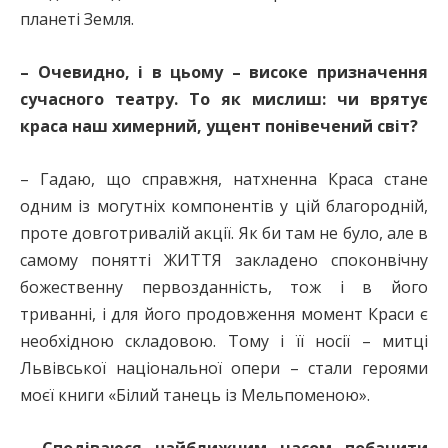
планеті Земля.
– Очевидно, і в цьому – високе призначення
сучасного театру. То як мислиш: чи врятує
краса наш химерний, ущент понівечений світ?
– Гадаю, що справжня, натхненна Краса стане
одним із могутніх компонентів у цій благородній,
проте довготривалій акції. Як би там не було, але в
самому понятті ЖИТТЯ закладено споконвічну
божественну первозданність, тож і в його
триванні, і для його продовження момент Краси є
необхідною складовою. Тому і її носії – митці
Львівської національної опери – стали героями
моєї книги «Білий танець із Мельпоменою».
– Сподіваюся найближчим часом побачити