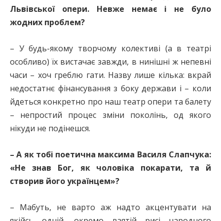
Львівської опери. Невже немає і не було
жодних проблем?
– У будь-якому творчому колективі (а в театрі
особливо) їх вистачає завжди, в нинішні ж непевні
часи – хоч греблю гати. Назву лише кілька: вкрай
недостатнє фінансування з боку держави і – коли
йдеться конкретно про наш театр опери та балету
– непростий процес зміни поколінь, од якого
нікуди не подінешся.
– А як тобі поетична максима Василя Слапчука:
«Не знав Бог, як чоловіка покарати, та й
створив його українцем»?
– Мабуть, не варто аж надто акцентувати на
якійсь одній, окремо взятій рисі народного