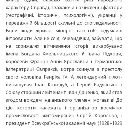
характеру. Справді, зважаючи на численні фактори
(географічні, історичні, психологічні), українці у
переважній більшості схильні до споглядальності.
Вони люди ліричні, мінорні, такі собі задумливі
інтроверти. Але не слід, очевидячки, забувати, що
на скрижалях вітчизняної історії викарбувано
імена Богдана Хмельницького й Івана Підкови,
королеви Франції Анни Ярославни і германської
імператриці Євпраксії, котра скинула з престолу
свого чоловіка Генріха IV. А легендарний пілот-
винищувач Іван Кожедуб, а Герой Радянського
Союзу старший лейтенант Іван Даценко, який став
згодом вождем індіанського племені могавків! До
цієї когорти належать і організатор космічної
промисловості житомирянин Сергій Корольов, і
президент Всеукраїнської академії наук (1928–1929