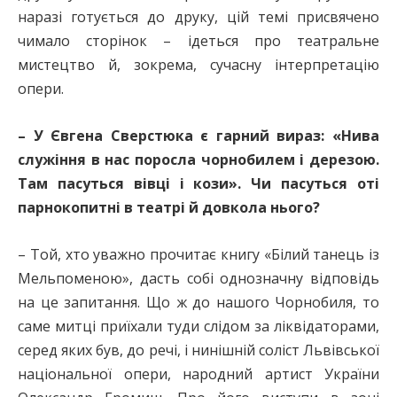
наразі готується до друку, цій темі присвячено
чимало сторінок – ідеться про театральне
мистецтво й, зокрема, сучасну інтерпретацію
опери.
– У Євгена Сверстюка є гарний вираз: «Нива
служіння в нас поросла чорнобилем і дерезою.
Там пасуться вівці і кози». Чи пасуться оті
парнокопитні в театрі й довкола нього?
– Той, хто уважно прочитає книгу «Білий танець із
Мельпоменою», дасть собі однозначну відповідь
на це запитання. Що ж до нашого Чорнобиля, то
саме митці приїхали туди слідом за ліквідаторами,
серед яких був, до речі, і нинішній соліст Львівської
національної опери, народний артист України