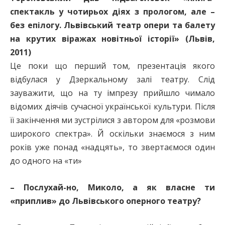
спектакль у чотирьох діях з прологом, але –
без епілогу. Львівський театр опери та балету
на крутих віражах новітньої історії» (Львів,
2011)
Це поки що перший том, презентація якого
відбулася у Дзеркальному залі театру. Слід
зауважити, що на ту імпрезу прийшло чимало
відомих діячів сучасної української культури. Після
її закінчення ми зустрілися з автором для «розмови
широкого спектра». Й оскільки знаємося з ним
років уже понад «надцять», то звертаємося один
до одного на «ти»
– Послухай-но, Миколо, а як власне ти
«приплив» до Львівського оперного театру?