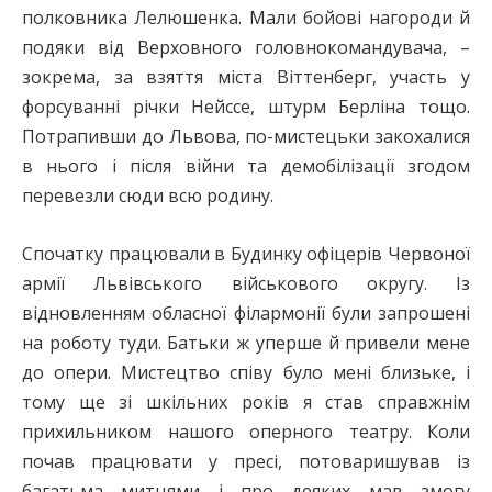
полковника Лелюшенка. Мали бойові нагороди й
подяки від Верховного головнокомандувача, –
зокрема, за взяття міста Віттенберг, участь у
форсуванні річки Нейссе, штурм Берліна тощо.
Потрапивши до Львова, по-мистецьки закохалися
в нього і після війни та демобілізації згодом
перевезли сюди всю родину.
Спочатку працювали в Будинку офіцерів Червоної
армії Львівського військового округу. Із
відновленням обласної філармонії були запрошені
на роботу туди. Батьки ж уперше й привели мене
до опери. Мистецтво співу було мені близьке, і
тому ще зі шкільних років я став справжнім
прихильником нашого оперного театру. Коли
почав працювати у пресі, потоваришував із
багатьма митцями і про деяких мав змогу