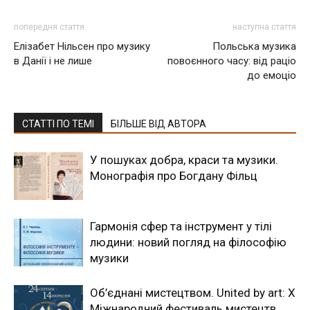
попередня стаття
наступна стаття
Елізабет Нільсен про музику
Польська музика
в Данії і не лише
повоєнного часу: від раціо
до емоціо
СТАТТІ ПО ТЕМІ
БІЛЬШЕ ВІД АВТОРА
У пошуках добра, краси та музики.
Монографія про Богдану Фільц
Гармонія сфер та інструмент у тілі
людини: новий погляд на філософію
музики
Об’єднані мистецтвом. United by art: Х
Міжнародний фестиваль мистецтв