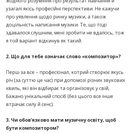
жодного розуміння про результат навчання й
узагалі якісь професійні перспективи. Не кажучи
про уявлення щодо ринку музики, а також
доцільність написання музики. Те, що тоді
здавалося слушним, мені зробити не вдалось, тож
я той варіант відкинув як такий.
2. Що для тебе означає слово «композитор»?
Перш за все – професіонал, котрий створює якусь
річ (за суттю це час) при допомозі різних звукових
хвиль, які він відбирає та організовує у свій,
бажано унікальний спосіб (без цього все інше
втрачає силу й сенс).
3. Чи обов’язково мати музичну освіту, щоб
бути композитором?