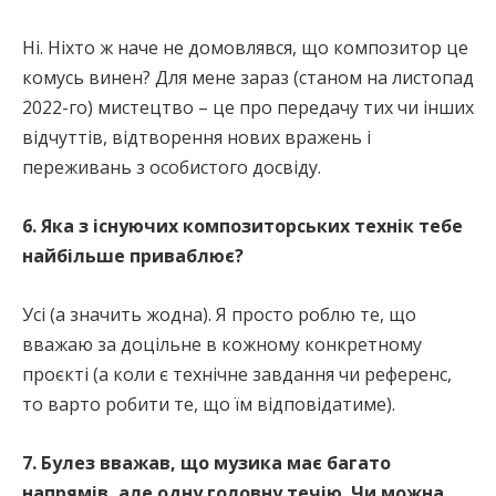
Ні. Ніхто ж наче не домовлявся, що композитор це
комусь винен? Для мене зараз (станом на листопад
2022-го) мистецтво – це про передачу тих чи інших
відчуттів, відтворення нових вражень і
переживань з особистого досвіду.
6. Яка з існуючих композиторських технік тебе
найбільше приваблює?
Усі (а значить жодна). Я просто роблю те, що
вважаю за доцільне в кожному конкретному
проєкті (а коли є технічне завдання чи референс,
то варто робити те, що їм відповідатиме).
7. Булез вважав, що музика має багато
напрямів, але одну головну течію. Чи можна