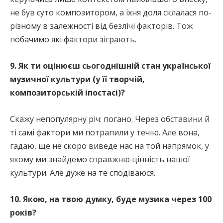
не був суто композитором, а їхня доля склалася по-
різному в залежності від безлічі факторів. Тож
побачимо які фактори зіграють.
9. Як ти оцінюєш сьогоднішній стан української
музичної культури (у її творчій,
композиторській іпостасі)?
Скажу непопулярну річ: погано. Через обставини й
ті самі фактори ми потрапили у течію. Але вона,
гадаю, ще не скоро виведе нас на той напрямок, у
якому ми знайдемо справжню цінність нашої
культури. Але дуже на те сподіваюся.
10. Якою, на твою думку, буде музика через 100
років?