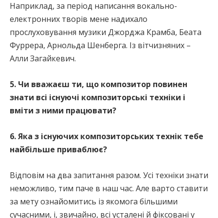
Наприклад, за період написання вокально-
електронних творів мене надихало
прослуховування музики Джорджа Крамба, Беата
Фуррера, Арнольда Шенберга. Із вітчизняних –
Алли Загайкевич.
5. Чи вважаєш ти, що композитор повинен
знати всі існуючі композиторські техніки і
вміти з ними працювати?
6. Яка з існуючих композиторських технік тебе
найбільше приваблює?
Відповім на два запитання разом. Усі техніки знати
неможливо, тим паче в наш час. Але варто ставити
за мету ознайомитись із якомога більшими
сучасними, і, звичайно, всі усталені й фіксовані у