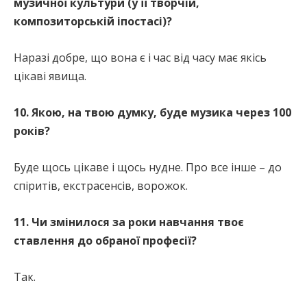
музичної культури (у її творчій,
композиторській іпостасі)?
Наразі добре, що вона є і час від часу має якісь
цікаві явища.
10. Якою, на твою думку, буде музика через 100
років?
Буде щось цікаве і щось нудне. Про все інше – до
спіритів, екстрасенсів, ворожок.
11. Чи змінилося за роки навчання твоє
ставлення до обраної професії?
Так.