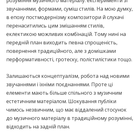
розуміння музичного матеріалу: експерименти зі
звучаннями, формами, суміш стилів. На мою думку,
в епоху постмодернізму композитори й слухачі
перенаситились цим змішанням стилів,
еклектикою можливих комбінацій. Тому нині на
передній план виходить певна спрощеність,
повернення традиційного, але з домішками
перформативності, гротеску, полістилістики тощо.
Залишаються концептуалізм, робота над новими
звучаннями і їхніми поєднаннями. Проте ці
елементи мають більше спільного з музичним
естетичним матеріалом. Шокування публіки
чимось незвичним, що має віддалений стосунок
до музичного матеріалу в традиційному розумінні,
відходить на задній план.