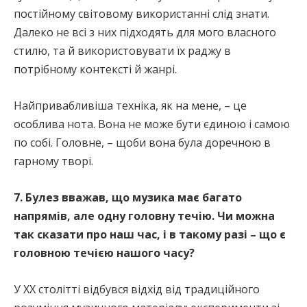
постійному світовому використанні слід знати.
Далеко не всі з них підходять для мого власного
стилю, та й використовувати їх раджу в
потрібному контексті й жанрі.
Найпривабливіша техніка, як на мене, – це
особлива нота. Вона не може бути єдиною і самою
по собі. Головне, – щоби вона була доречною в
гарному творі.
7. Булез вважав, що музика має багато
напрямів, але одну головну течію. Чи можна
так сказати про наш час, і в такому разі – що є
головною течією нашого часу?
У ХХ столітті відбувся відхід від традиційного