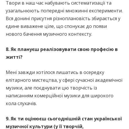
Твори в наш час набувають систематизації та
узагальнюють попередні множинні експерименти.
Вся донині присутня різноплановість збирається у
єдине виважене ціле, що спонукає до появи
нового бачення музичного контексту.
8. Як плануєш реалізовувати свою професію в
житті?
Мені завжди хотілося лишатись в осередку
елітарного мистецтва, у сфері сучасної академічної
музики, але поєднувати цю творчість із
написанням комерційної музики для широкого
кола слухачів.
9. Як ти оцінюєш сьогоднішній стан української
музичної культури (у її творчій,