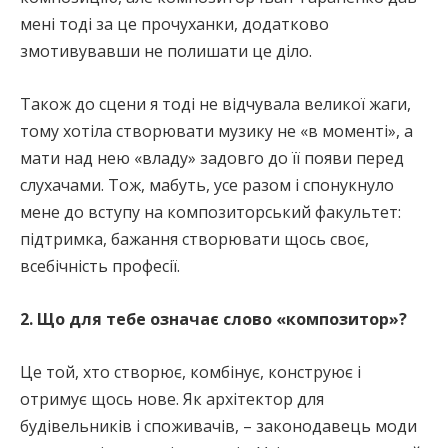
мені тоді за це прочуханки, додатково
змотивувавши не полишати це діло.
Також до сцени я тоді не відчувала великої жаги,
тому хотіла створювати музику не «в моменті», а
мати над нею «владу» задовго до її появи перед
слухачами. Тож, мабуть, усе разом і спонукнуло
мене до вступу на композиторський факультет:
підтримка, бажання створювати щось своє,
всебічність професії.
2. Що для тебе означає слово «композитор»?
Це той, хто створює, комбінує, конструює і
отримує щось нове. Як архітектор для
будівельників і споживачів, – законодавець моди