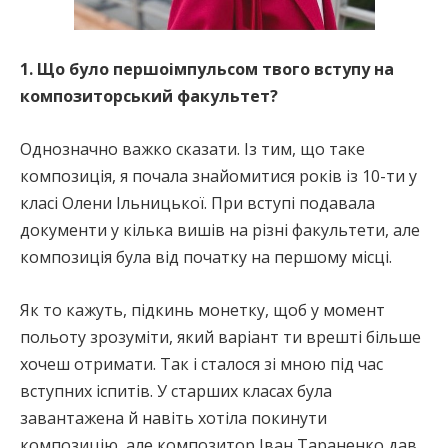
1. Що було першоімпульсом твого вступу на
композиторський факультет?
Однозначно важко сказати. Із тим, що таке
композиція, я почала знайомитися років із 10-ти у
класі Олени Ільницької. При вступі подавала
документи у кілька вишів на різні факультети, але
композиція була від початку на першому місці.
Як то кажуть, підкинь монетку, щоб у момент
польоту зрозуміти, який варіант ти врешті більше
хочеш отримати. Так і сталося зі мною під час
вступних іспитів. У старших класах була
завантажена й навіть хотіла покинути
композицію, але композитор Іван Тараненко дав