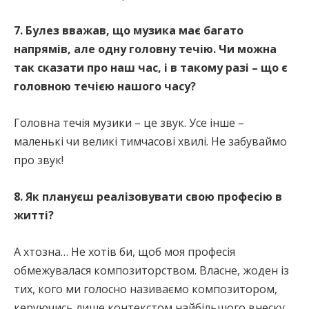
7. Булез вважав, що музика має багато
напрямів, але одну головну течію. Чи можна
так сказати про наш час, і в такому разі – що є
головною течією нашого часу?
Головна течія музики – це звук. Усе інше –
маленькі чи великі тимчасові хвилі. Не забуваймо
про звук!
8. Як плануєш реалізовувати свою професію в
житті?
А хтозна… Не хотів би, щоб моя професія
обмежувалася композиторством. Власне, жоден із
тих, кого ми голосно називаємо композитором,
керуючись лише контекстом найбільшого внеску,