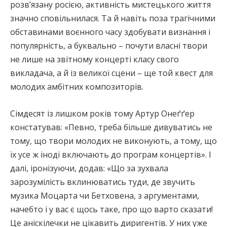
розв’язану росією, активність мистецького життя
значно сповільнилася. Та й навіть поза трагічними
обставинами воєнного часу здобувати визнання і
популярність, а буквально – почути власні твори
не лише на звітному концерті класу свого
викладача, а й із великої сцени – ще той квест для
молодих амбітних композиторів.
Сімдесят із лишком років тому Артур Онеґґер
констатував: «Певно, треба більше дивуватись не
тому, що твори молодих не виконують, а тому, що
їх усе ж іноді включають до програм концертів». І
далі, іронізуючи, додав: «Що за зухвала
зарозумілість вклинюватись туди, де звучить
музика Моцарта чи Бетховена, з аргументами,
начебто і у вас є щось таке, про що варто сказати!
Це аніскілечки не цікавить диригентів. У них уже