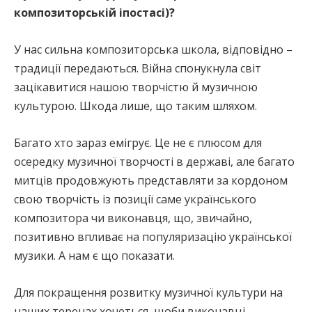
композиторській іпостасі)?
У нас сильна композиторська школа, відповідно –
традиції передаються. Війна спонукнула світ
зацікавитися нашою творчістю й музичною
культурою. Шкода лише, що таким шляхом.
Багато хто зараз емігрує. Це не є плюсом для
осередку музичної творчості в державі, але багато
митців продовжують представляти за кордоном
свою творчість із позиції саме українського
композитора чи виконавця, що, звичайно,
позитивно впливає на популяризацію української
музики. А нам є що показати.
Для покращення розвитку музичної культури на
наших теренах хочеться, щоби виконавці