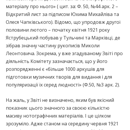
матеріалу про нього» ( цит. за: Ф. 50, №44 арк. 2 –
Відкритий лист за підписом Юхима Михайліва та
Олеся Чапківського). Відомо, що упродовж другої
половини лютого – початку квітня 1921 року
Яструбецький побував у Тульчині та Марківці, де
зібрав значну частину рукописів Миколи
Леонтовича. Зокрема, у вже згадуваному Звіті про
діяльність Комітету зазначається, що у його
розпорядженні є «більше 1000 аркушів для
підготовки музичних творів для видання і для
популяризації їх серед людності» (Ф.50, №3 арк. 2).
На жаль, у Звіті не визначено, яким був якісний
показник цього значного за своєю кількістю
масиву нотографічних матеріалів. І це цілком
зрозуміло. Адже станом на середину червня 1921