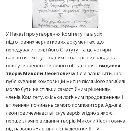
У Наказі про утворення Комітету та в усіх
підготовчих чернеткових документах, що
передували появі його Статуту – а це чотири
варіанти тексту, – одним із наскрізних завдань
новоутвореного творчого об’єднання є
видання
творів Миколи Леонтовича
. Слід зазначити, що
публікування композицій митця після його загибелі
могло бути не стільки самостійним рішенням
членів Комітету, скільки логічним продовженням і
втіленням починань самого композитора. Адже в
леонтовичезнавстві існує версія згідно з якою,
перше значне видання творів Миколи Леонтовича
під назвою «Народні пісні» десятки ІІ – V,