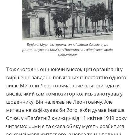
Будівля Музично-драматичної школи Лисенка, де
розташовувався Комітет/Товариство і зберігався архів
Леонтовича
Тож сьогодні, оцінюючи внесок цієї організації у
вирішенні завдань пов’язаних із постаттю одного
лише Миколи Леонтовича, хочеться пригадати
вислів, який сам композитор колись занотував у
щоденнику. Він належав не Леонтовичу. Але
митець не зафіксував би його, якби думав інакше.
Отже, у «Пам’ятній книжці» від 11 квітня 1919 року
читаємо: «…ми є та скала об яку мусять розбитися
всі хвилі моря життєвого, а через те ми повинні