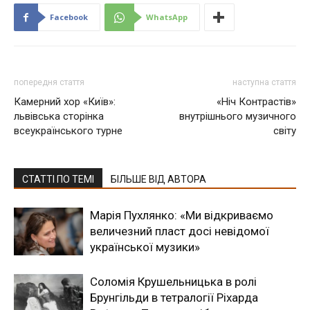
Facebook
WhatsApp
попередня стаття
наступна стаття
Камерний хор «Київ»:
«Ніч Контрастів»
львівська сторінка
внутрішнього музичного
всеукраїнського турне
світу
СТАТТІ ПО ТЕМІ
БІЛЬШЕ ВІД АВТОРА
Марія Пухлянко: «Ми відкриваємо
величезний пласт досі невідомої
української музики»
Соломія Крушельницька в ролі
Брунгільди в тетралогії Ріхарда