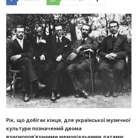
Рік, що добігає кінця, для української музичної
культури позначений двома
взаємопов’язаними меморіальними датами: