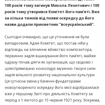
100 років тому загинув Микола Леонтович і 100
років тому утворився Комітет його пам’яті. Вже
за кілька тижнів від появи осередку до його
назви додали прикметник “всеукраїнський”.
Сьогодні очевидно, що це уточнення не була
випадковим. Адже Комітет, що постав ніби у
відповідь на злочинне вбивство композитора,
первинно задля вшанування його пам’яті, майже
одразу почав діяти як організація, що свідомо і
цілеспрямовано консолідує музично-творчі сили
задля вільного розвитку національної культури.
Ця сутнісна зміна у баченні фундаторами
новоутвореного осередку його місії відобразилася
вже у першому Звіті про діяльність Комітету за
період з 1 лютого до 15 червня 1921 року. Зокрема,