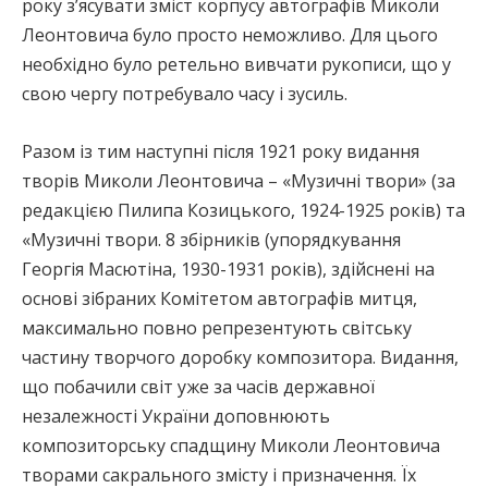
року з’ясувати зміст корпусу автографів Миколи
Леонтовича було просто неможливо. Для цього
необхідно було ретельно вивчати рукописи, що у
свою чергу потребувало часу і зусиль.
Разом із тим наступні після 1921 року видання
творів Миколи Леонтовича – «Музичні твори» (за
редакцією Пилипа Козицького, 1924-1925 років) та
«Музичні твори. 8 збірників (упорядкування
Георгія Масютіна, 1930-1931 років), здійснені на
основі зібраних Комітетом автографів митця,
максимально повно репрезентують світську
частину творчого доробку композитора. Видання,
що побачили світ уже за часів державної
незалежності України доповнюють
композиторську спадщину Миколи Леонтовича
творами сакрального змісту і призначення. Їх