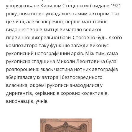
упорядковане Кирилом Стеценком і видане 1921
року, початково укладалося самим автором. Так
це чи ні, але безперечно, перше масштабне
видання творів митця вимагало великої
первинної джерельної бази. Стосовно будь-якого
композитора таку функцію завжди виконує
рукописний нотографічний архів. Між тим, сама
рукописна спадщина Миколи Леонтовича була
розпорошена: якась частина нотних автографів
зберігалася у їх автора і безпосереднього
власника, окремі рукописи знаходилися у
диригентів, керівників хорових колективів,
виконавців, учнів.