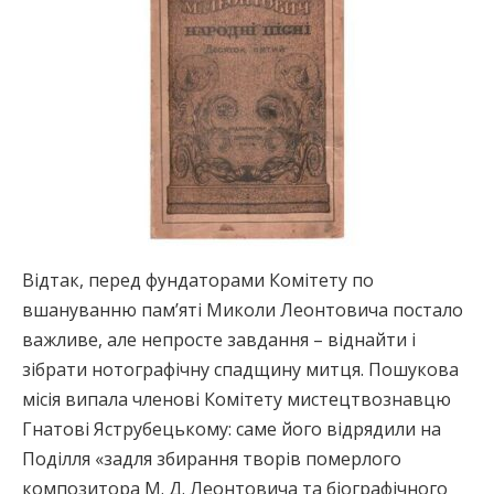
Відтак, перед фундаторами Комітету по
вшануванню пам’яті Миколи Леонтовича постало
важливе, але непросте завдання – віднайти і
зібрати нотографічну спадщину митця. Пошукова
місія випала членові Комітету мистецтвознавцю
Гнатові Яструбецькому: саме його відрядили на
Поділля «задля збирання творів померлого
композитора М. Д. Леонтовича та біографічного