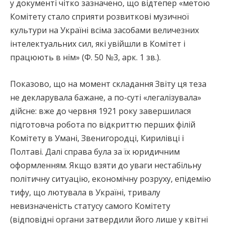
у документі чітко зазначено, що відтепер «метою
Комітету стало сприяти розвиткові музичної
культури на Україні всіма засобами величезних
інтелектуальних сил, які увійшли в Комітет і
працюють в нім» (Ф. 50 №3, арк. 1 зв.).
Показово, що на момент складання Звіту ця теза
не декларувала бажане, а по-суті «легалізувала»
дійсне: вже до червня 1921 року завершилася
підготовча робота по відкриттю перших філій
Комітету в Умані, Звенигородці, Кирилівці і
Полтаві. Далі справа була за їх юридичним
оформленням. Якщо взяти до уваги нестабільну
політичну ситуацію, економічну розруху, епідемію
тифу, що лютувала в Україні, тривалу
невизначеність статусу самого Комітету
(відповідні органи затвердили його лише у квітні