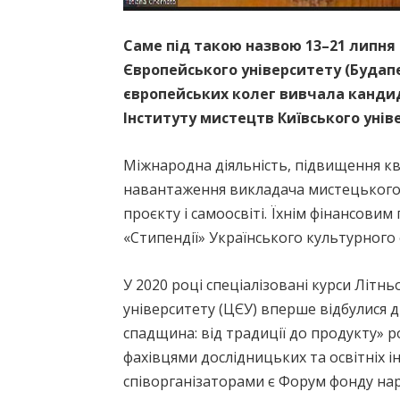
Саме під такою назвою 13–21 липня
Європейського університету (Будап
європейських колег вивчала канди
Інституту мистецтв Київського унів
Міжнародна діяльність, підвищення ква
навантаження викладача мистецького 
проєкту і самоосвіті. Їхнім фінансови
«Стипендії» Українського культурного
У 2020 році спеціалізовані курси Літ
університету (ЦЄУ) вперше відбулися д
спадщина: від традиції до продукту»
фахівцями дослідницьких та освітніх ін
співорганізаторами є Форум фонду нар