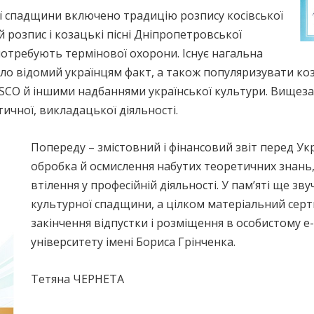
ї спадщини включено традицію розпису косівської
 розпис і козацькі пісні Дніпропетровської
 потребують термінової охорони. Існує нагальна
ло відомий українцям факт, а також популяризувати ко
SCO й іншими надбаннями української культури. Вищез
тичної, викладацької діяльності.
Попереду – змістовний і фінансовий звіт перед У
обробка й осмислення набутих теоретичних знань,
втілення у професійній діяльності. У пам’яті ще зв
культурної спадщини, а цілком матеріальний серт
закінчення відпустки і розміщення в особистому е
університету імені Бориса Грінченка.
Тетяна ЧЕРНЕТА