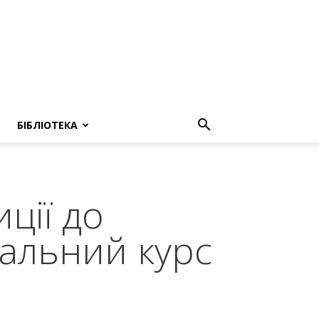
БІБЛІОТЕКА
ції до
чальний курс