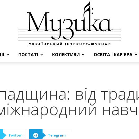
ІЇ
ПОСТАТІ
КОЛЕКТИВИ
ОСВІТА І КАР’ЄРА
МУЗИКА
падщина: від тради
 міжнародний нав
Twitter
Telegram