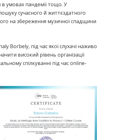
 в умовах пандемії тощо. У
 пошуку сучасного й життєздатного
ного на збереження музичної спадщини
y Borbely, під час якої слухачі наживо
начити високий рівень організації
альному спілкуванні під час online-