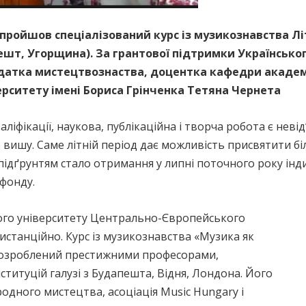
 пройшов спеціалізований курс із музикознавства Л
ешт, Угорщина). За грантової підтримки Українсько
датка мистецтвознаства, доцентка кафедри академ
ерситету імені Бориса Грінченка Тетяна Чернета
ліфікації, наукова, публікаційна і творча робота є нев
вишу. Саме літній період дає можливість присвятити бі
м підґрунтям стало отримання у липні поточного року ін
 фонду.
нього університету Центрально-Європейського
истанційно. Курс із музикознавства «Музика як
 розроблений престижними професорами,
ституцій галузі з Будапешта, Відня, Лондона. Його
одного мистецтва, асоціація Music Hungary і