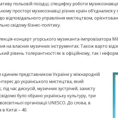
ативу польовій поїздці, специфіку роботи музикознавця
ьному просторі музикознавці різних країн об’єдналися у
 до відповідального управління мистецтвом, орієнтова
льно свідому бізнес-політику.
екція-концерт угорського музиканта-імпровізатора Mihal
ня на власних музичних інструментах. Також варто відз
ький рівень толерантності як в офіційному, так і неформ
ти єдиним представником України у міжнародній
інтерес до українського мистецтва, який
 під час дискусій, музичних зустрічей, захисту
свідомо було обрано українську культуру, три
всесвітньої організації UNESCO. До слова, в
а в Китаї – 40.