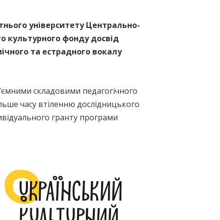
ітнього університету Центрально-
го культурного фонду досвід
ічного та естрадного вокалу
ід’ємними складовими педагогічного
льше часу втіленню дослідницького
дивідуального гранту програми