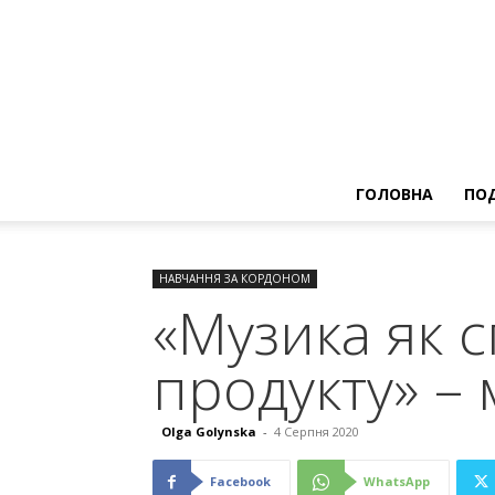
ГОЛОВНА
ПОД
НАВЧАННЯ ЗА КОРДОНОМ
«Музика як с
продукту» –
Olga Golynska
-
4 Серпня 2020
Facebook
WhatsApp