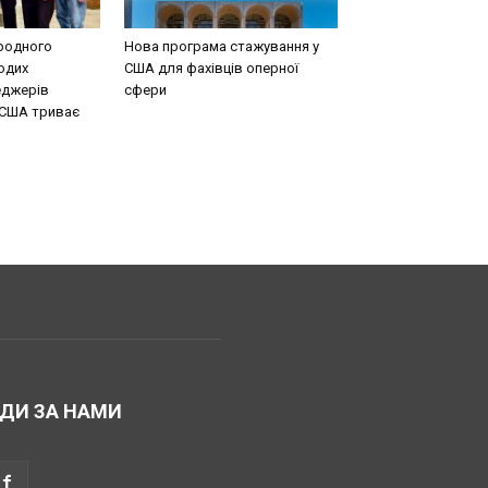
родного
Нова програма стажування у
одих
США для фахівців оперної
еджерів
сфери
 США триває
ДИ ЗА НАМИ