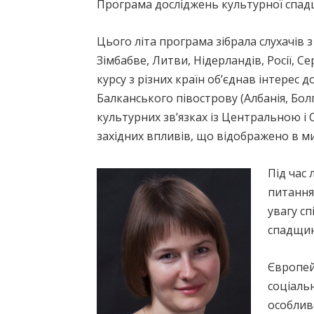
Програма досліджень культурної спад
Цього літа програма зібрала слухачів з 
Зімбабве, Литви, Нідерландів, Росії, Сер
курсу з різних країн об’єднав інтерес
Балканського півострову (Албанія, Болг
культурних зв’язках із Центральною і 
західних впливів, що відображено в ми
Під час
питання
увагу с
спадщин
Європей
соціаль
особлив