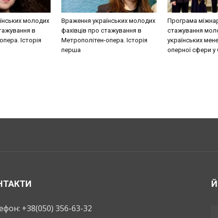
їнських молодих
Враження українських молодих
Програма міжна
стажування в
фахівців про стажування в
стажування мол
пера. Історія
Метрополітен-опера. Історія
українських мен
перша
оперної сфери у
НТАКТИ
Й
ефон: +38(050) 356-63-32