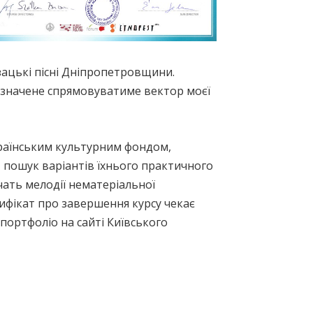
зацькі пісні Дніпропетровщини.
азначене спрямовуватиме вектор моєї
країнським культурним фондом,
 пошук варіантів їхнього практичного
учать мелодії нематеріальної
ифікат про завершення курсу чекає
-портфоліо на сайті Київського