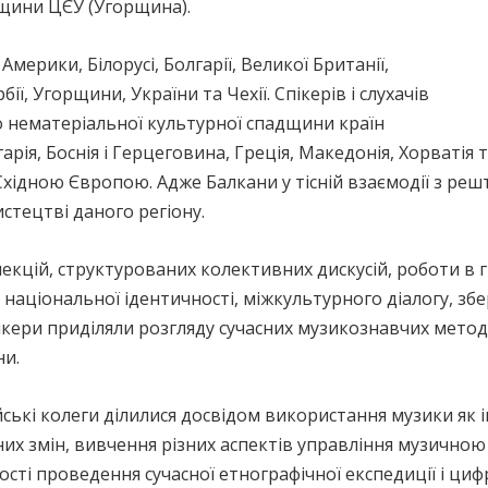
щини ЦЄУ (Угорщина).
Америки, Білорусі, Болгарії, Великої Британії,
бії, Угорщини, України та Чехії. Спікерів і слухачів
 до нематеріальної культурної спадщини країн
арія, Боснія і Герцеговина, Греція, Македонія, Хорватія
Східною Європою. Адже Балкани у тісній взаємодії з реш
стецтві даного регіону.
 лекцій, структурованих колективних дискусій, роботи в
 національної ідентичності, міжкультурного діалогу, з
пікери приділяли розгляду сучасних музикознавчих методі
и.
ські колеги ділилися досвідом використання музики як і
них змін, вивчення різних аспектів управління музичн
ості проведення сучасної етнографічної експедиції і ци