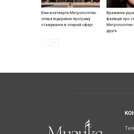
Вже вчетверте Метрополітен-
Враження укра
опера відкриває програму
фахівців про 
стажування в оперній сфері
Метрополітен-о
друга
КО
Тел