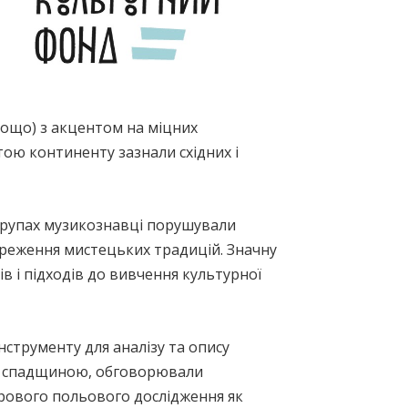
 тощо) з акцентом на міцних
тою континенту зазнали східних і
 групах музикознавці порушували
береження мистецьких традицій. Значну
в і підходів до вивчення культурної
нструменту для аналізу та опису
ою спадщиною, обговорювали
фрового польового дослідження як