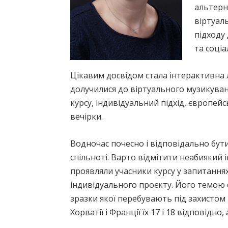
альтерн
віртуал
підходу
та соціа
Цікавим досвідом стала інтерактивна л
долучилися до віртуального музикуван
курсу, індивідуальний підхід, європейс
вечірки.
Водночас почесно і відповідально бу
спільноті. Варто відмітити неабиякий 
проявляли учасники курсу у запитаннях,
індивідуального проєкту. Його темою 
зразки якої перебувають під захистом 
Хорватії і Франції їх 17 і 18 відповідно, 