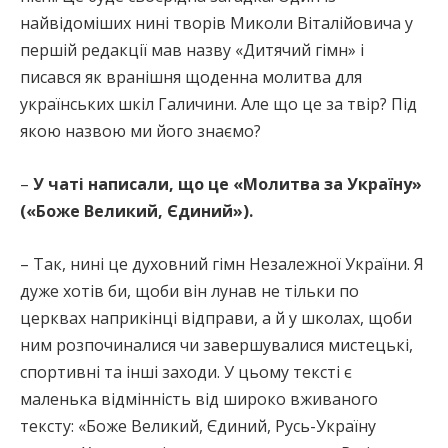
найвідоміших нині творів Миколи Віталійовича у
першій редакції мав назву «Дитячий гімн» і
писався як вранішня щоденна молитва для
українських шкіл Галичини. Але що це за твір? Під
якою назвою ми його знаємо?
–
У чаті написали, що це «Молитва за Україну»
(«Боже Великий, Єдиний»).
– Так, нині це духовний гімн Незалежної України. Я
дуже хотів би, щоби він лунав не тільки по
церквах наприкінці відправи, а й у школах, щоби
ним розпочиналися чи завершувалися мистецькі,
спортивні та інші заходи. У цьому тексті є
маленька відмінність від широко вживаного
тексту: «Боже Великий, Єдиний, Русь-Україну