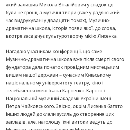
який залишив Микола Віталійович у спадок це
були не гроші, а музичні твори (вже у радянський
час видрукувані у двадцяти томах), Музично-
драматична школа, історія появи якої, до слова,
вкотре засвідчує культуротворчу місію Лисенка.
Нагадаю учасникам конференції, що саме
Музично-драматична школа вже після смерті свого
фундатора дала початок провідним мистецьким
вишам нашої держави – сучасним Київському
національному університету театру, кіно і
телебачення імені Івана Карпенко-Карого і
Національній музичній академії України імені
Петра Чайковського. Звісно, окрім Лисенка багато
інших людей доклали зусиль до створення цих
закладів, але, наголошу, їхні витоки ведуть до
Музично-драматичної школи Миколи