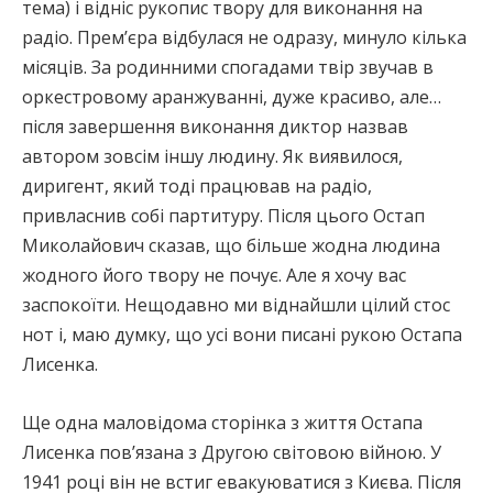
тема) і відніс рукопис твору для виконання на
радіо. Прем’єра відбулася не одразу, минуло кілька
місяців. За родинними спогадами твір звучав в
оркестровому аранжуванні, дуже красиво, але…
після завершення виконання диктор назвав
автором зовсім іншу людину. Як виявилося,
диригент, який тоді працював на радіо,
привласнив собі партитуру. Після цього Остап
Миколайович сказав, що більше жодна людина
жодного його твору не почує. Але я хочу вас
заспокоїти. Нещодавно ми віднайшли цілий стос
нот і, маю думку, що усі вони писані рукою Остапа
Лисенка.
Ще одна маловідома сторінка з життя Остапа
Лисенка пов’язана з Другою світовою війною. У
1941 році він не встиг евакуюватися з Києва. Після