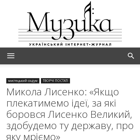
МУЗИКА
мистецький соціум
ТВОРЧІ ПОСТАТІ
Микола Лисенко: «Якщо
плекатимемо ідеї, за які
боровся Лисенко Великий,
здобудемо ту державу, про
яку мріємо»