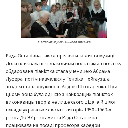
У вітальні Музею Миколи Лисенка
Рада Остапівна також присвятила життя музиці.
Доля пов’язала її зі знаковими постатями: спочатку
обдарована піаністка стала ученицею Абрама
Луфера, потім навчалася у Генріха Нейгауза, а
згодом стала дружиною Андрія Штогаренка. При
цьому вона була однією з найкращих піаністок-
виконавиць творів не лише свого діда, а й цілої
плеяди українських композиторів 1950–1960-х
років. До 97 років життя Рада Остапівна
працювала на посаді професора кафедри