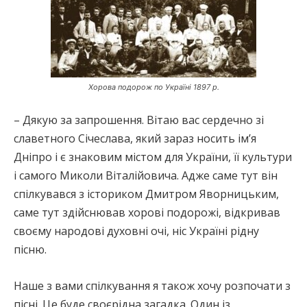
Хорова подорож по Україні 1897 р.
– Дякую за запрошення. Вітаю вас сердечно зі
славетного Січеслава, який зараз носить ім’я
Дніпро і є знаковим містом для України, її культури
і самого Миколи Віталійовича. Адже саме тут він
спілкувався з істориком Дмитром Яворницьким,
саме тут здійснював хорові подорожі, відкривав
своєму народові духовні очі, ніс Україні рідну
пісню.
Наше з вами спілкування я також хочу розпочати з
пісні. Це буде своєрідна загадка. Один із