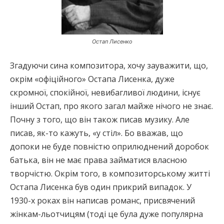
Остап Лисенко
Згадуючи сина композитора, хочу зауважити, що,
окрім «офіційного» Остапа Лисенка, дуже
скромної, спокійної, невибагливої людини, існує
інший Остап, про якого загал майже нічого не знає.
Почну з того, що він також писав музику. Але
писав, як-то кажуть, «у стіл». Бо вважав, що
допоки не буде повністю оприлюднений доробок
батька, він не має права займатися власною
творчістю. Окрім того, в композиторському житті
Остапа Лисенка був один прикрий випадок. У
1930-х роках він написав романс, присвячений
жінкам-льотчицям (тоді це була дуже популярна