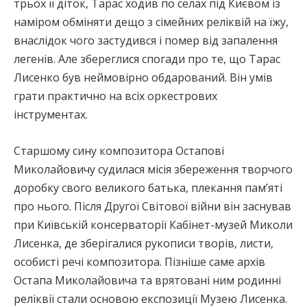
трьох її діток, Тарас ходив по селах під Києвом із
наміром обміняти дещо з сімейних реліквій на їжу,
внаслідок чого застудився і помер від запалення
легенів. Але збереглися спогади про те, що Тарас
Лисенко був неймовірно обдарований. Він умів
грати практично на всіх оркестрових
інструментах.
Старшому сину композитора Остапові
Миколайовичу судилася місія збереження творчого
доробку свого великого батька, плекання пам’яті
про нього. Після Другої Світової війни він заснував
при Київській консерваторії Кабінет-музей Миколи
Лисенка, де зберігалися рукописи творів, листи,
особисті речі композитора. Пізніше саме архів
Остапа Миколайовича та врятовані ним родинні
реліквії стали основою експозиції Музею Лисенка.