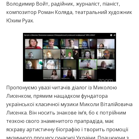
Володимир Войт, радійник, журналіст, піаніст,
композитор Роман Коляда, театральний художник
Юхим Руах.
Пропонуємо увазі читачів діалог із Миколою
Лисенком, прямим нащадком фундатора
української класичної музики Миколи Віталійовича
Лисенка. Він носить знакове ім’я, бо є потрійним
тезкою свого знаменитого прапрадіда, має
яскраву артистичну біографію і творить промоції
музичного процесу сучасної України. Працюючи з