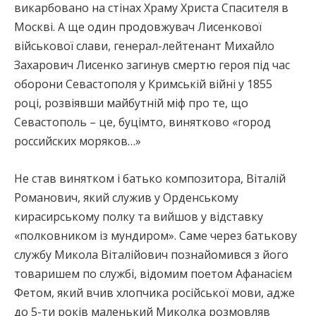
викарбовано на стінах Храму Христа Спасителя в
Москві. А ще один продовжувач Лисенкової
військової слави, генерал-лейтенант Михайло
Захарович Лисенко загинув смертю героя під час
оборони Севастополя у Кримській війні у 1855
році, розвіявши майбутній міф про те, що
Севастополь – це, буцімто, винятково «город
российских моряков…»
Не став винятком і батько композитора, Віталій
Романович, який служив у Орденському
кирасирському полку та вийшов у відставку
«полковником із мундиром». Саме через батькову
службу Микола Віталійович познайомився з його
товаришем по службі, відомим поетом Афанасієм
Фетом, який вчив хлопчика російської мови, адже
до 5-ти років маленький Миколка розмовляв