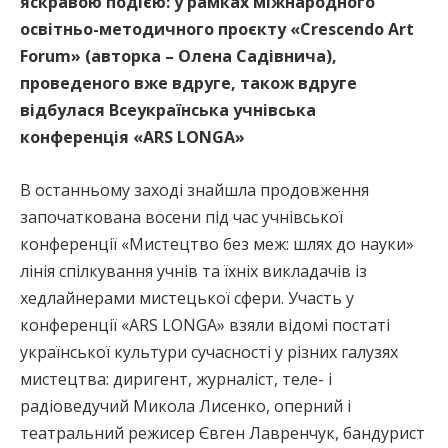
яскравою подією: у рамках міжнародного
освітньо-методичного проєкту «Crescendo Art
Forum» (авторка – Олена Садівнича),
проведеного вже вдруге, також вдруге
відбулася Всеукраїнська учнівська
конференція «ARS LONGA»
В останньому заході знайшла продовження
започаткована восени під час учнівської
конференції «Мистецтво без меж: шлях до науки»
лінія спілкування учнів та їхніх викладачів із
хедлайнерами мистецької сфери. Участь у
конференції «ARS LONGA» взяли відомі постаті
української культури сучасності у різних галузях
мистецтва: диригент, журналіст, теле- і
радіоведучий Микола Лисенко, оперний і
театральний режисер Євген Лавренчук, бандурист