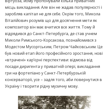
віртуоза, йому пропонували кілька приватних
місць викладання. Але він не жадав популярності і
заробляв капітал не для себе. Окрім того, Микола
Віталійович розумів що для досягнення мети як
композитор він має вчитися все життя. Тому й
відрядився до Санкт-Петербурга, де став учнем
Миколи Римського-Корсакова, познайомився з
Модестом Мусоргським, Петром Чайковським. Це
був новий етап його професійного зростання, нові
«втрачені» кар’єрні перспективи: відмова від
посади диригента у приватній опері, викладання
гри на фортепіано у Санкт-Петербурзькій
консерваторії, усе – задля того, аби повернутися в
Україну і творити рідну музичну мову.