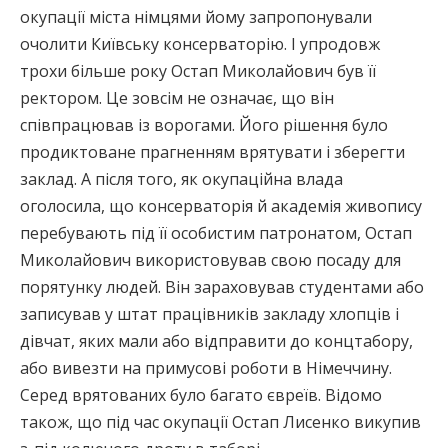
окупації міста німцями йому запропонували
очолити Київську консерваторію. І упродовж
трохи більше року Остап Миколайович був її
ректором. Це зовсім не означає, що він
співпрацював із ворогами. Його рішення було
продиктоване прагненням врятувати і зберегти
заклад. А після того, як окупаційна влада
оголосила, що консерваторія й академія живопису
перебувають під її особистим патронатом, Остап
Миколайович використовував свою посаду для
порятунку людей. Він зараховував студентами або
записував у штат працівників закладу хлопців і
дівчат, яких мали або відправити до концтабору,
або вивезти на примусові роботи в Німеччину.
Серед врятованих було багато євреїв. Відомо
також, що під час окупації Остап Лисенко викупив