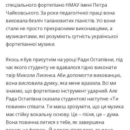
спеціального фортепіано НМАУ імені Петра
Чайковського. За роки педагогічної праці вона
виховала безліч талановитих піаністів. Усі вони
стали не просто прекрасними виконавцями, а
музикантами, які розуміють сутність української
фортепіанної музики.
Якось я був присутнім на уроці Ради Остапівни, під
час якого студенту не вдавалося гідно виконати
твір Миколи Лисенка. Аби допомогти вихованцю,
вона висловила думку, яка мене вразила. Всі ми
знаємо, що фортепіано інструмент ударний. Але
Рада Остапівна сказала студентові наступне: «Ти
повинен співати. Ти маєш зрозуміти, що ця музика
має стійку вокальну основу. Це – пісня, це – дума.
Вона повинна литися з тебе, як завершена