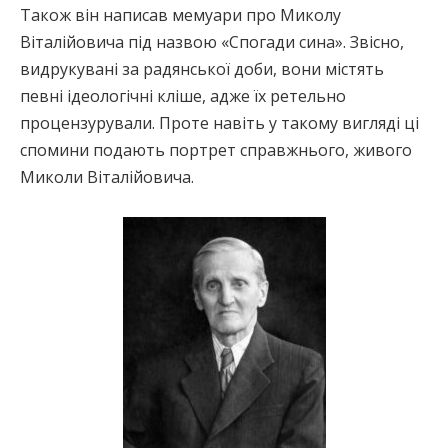
Також він написав мемуари про Миколу
Віталійовича під назвою «Спогади сина». Звісно,
видрукувані за радянської доби, вони містять
певні ідеологічні кліше, адже їх ретельно
процензурували. Проте навіть у такому вигляді ці
спомини подають портрет справжнього, живого
Миколи Віталійовича.