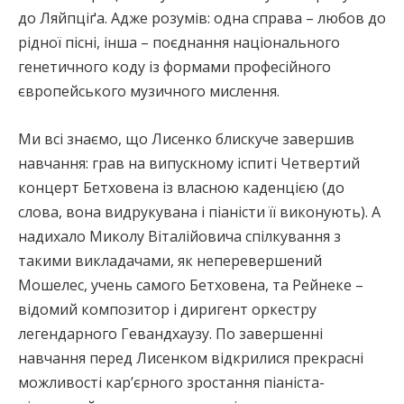
до Ляйпціґа. Адже розумів: одна справа – любов до
рідної пісні, інша – поєднання національного
генетичного коду із формами професійного
європейського музичного мислення.
Ми всі знаємо, що Лисенко блискуче завершив
навчання: грав на випускному іспиті Четвертий
концерт Бетховена із власною каденцією (до
слова, вона видрукувана і піаністи її виконують). А
надихало Миколу Віталійовича спілкування з
такими викладачами, як неперевершений
Мошелес, учень самого Бетховена, та Рейнеке –
відомий композитор і диригент оркестру
легендарного Гевандхаузу. По завершенні
навчання перед Лисенком відкрилися прекрасні
можливості кар’єрного зростання піаніста-