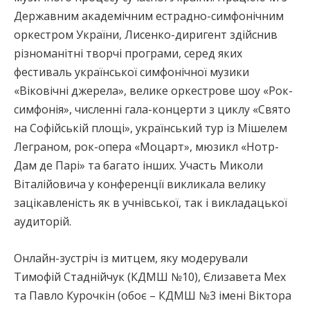
Державним академічним естрадно-симфонічним
оркестром України, Лисенко-диригент здійснив
різноманітні творчі програми, серед яких
фестиваль української симфонічної музики
«Віковічні джерела», велике оркестрове шоу «Рок-
симфонія», численні гала-концерти з циклу «Свято
на Софійській площі», український тур із Мішелем
Леграном, рок-опера «Моцарт», мюзикл «Нотр-
Дам де Парі» та багато інших. Участь Миколи
Віталійовича у конференції викликала велику
зацікавленість як в учнівської, так і викладацької
аудиторій.
Онлайн-зустріч із митцем, яку модерували
Тимофій Стаднійчук (КДМШ №10), Єлизавета Мех
та Павло Курочкін (обоє – КДМШ №3 імені Віктора