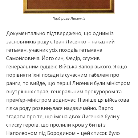
Герб роду Лисенків
Документально підтверджено, що одним із
засновників роду є Іван Лисенко – наказний
гетьман, учасник усіх походів гетьмана
Самойловича. Його син, Федір, служив
генеральним суддею Війська Запорізького. Якщо
порівняти їхні посади із сучасним табелем про
ранги, то вийде, що перші Лисенки були міністром
внутрішніх справ, генеральним прокурором та
прем’єр-міністром водночас. Пізніше ця військова
гілка роду розвинулася надзвичайно. Варто
згадати про те, що імена двох Лисенків були у
списку героїв, що пролили кров у битві з
Наполеоном під Бородином – цей список було