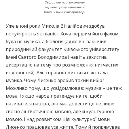
Свідоцтво про закінчення
першого року навчання у
Ляйпцизькій консерваторі
Уже в юні роки Микола Віталійович здобув
популярність як піаніст. Хоча першим його фахом
була не музика, а біологія (адже він закінчив
природничий факультет Київського університету
імені Святого Володимира і навіть захистив
дисертацію на тему про розмноження нитчастих
водоростей). Але справою життя все ж стала
музика. Чому Лисенко зробив такий вибір?
Можливо тому, що усвідомлював: музика – це теж
мова. І якщо народ претендує на те, щоби
називатися нацією, він має довести це не лише
своєю лінгвістичною мовою, але й культурною
мовою. І над розвитком цієї культурної мови
Лисенко працював усе життя. Тому й попрямував