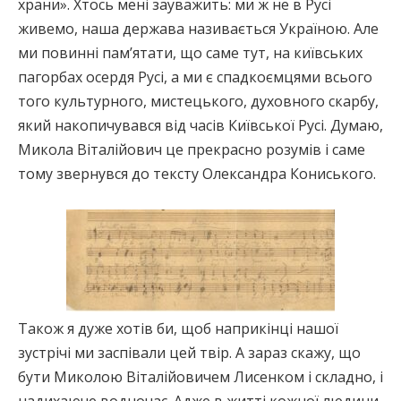
храни». Хтось мені зауважить: ми ж не в Русі
живемо, наша держава називається Україною. Але
ми повинні пам’ятати, що саме тут, на київських
пагорбах осердя Русі, а ми є спадкоємцями всього
того культурного, мистецького, духовного скарбу,
який накопичувався від часів Київської Русі. Думаю,
Микола Віталійович це прекрасно розумів і саме
тому звернувся до тексту Олександра Кониського.
Також я дуже хотів би, щоб наприкінці нашої
зустрічі ми заспівали цей твір. А зараз скажу, що
бути Миколою Віталійовичем Лисенком і складно, і