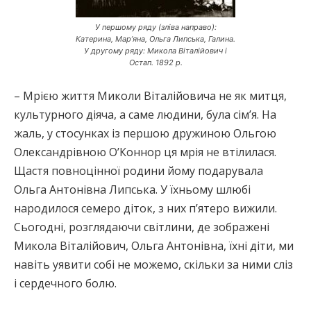
У першому ряду (зліва направо):
Катерина, Мар’яна, Ольга Липська, Галина.
У другому ряду: Микола Віталійович і
Остап. 1892 р.
– Мрією життя Миколи Віталійовича не як митця,
культурного діяча, а саме людини, була сім’я. На
жаль, у стосунках із першою дружиною Ольгою
Олександрівною О’Коннор ця мрія не втілилася.
Щастя повноцінної родини йому подарувала
Ольга Антонівна Липська. У їхньому шлюбі
народилося семеро діток, з них п’ятеро вижили.
Сьогодні, розглядаючи світлини, де зображені
Микола Віталійович, Ольга Антонівна, їхні діти, ми
навіть уявити собі не можемо, скільки за ними сліз
і сердечного болю.