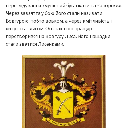
переслідування змушений був тікати на Запоріжжя.
Через завзяття у бою його стали називати
Вовгурою, тобто вовком, а через кмітливість і
хитрість – лисом. Ось так наш пращур
перетворився на Вовгуру Лиса, його нащадки
стали зватися Лисенками.