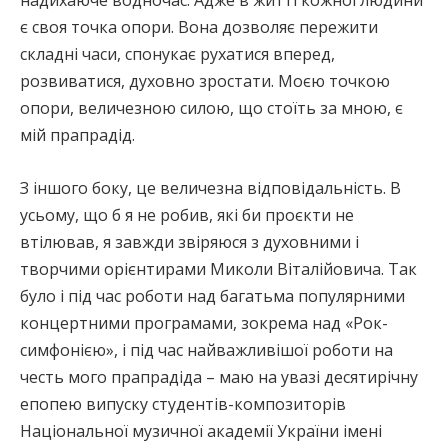
надихаюче водночас. Адже в житті кожної людини
є своя точка опори. Вона дозволяє пережити
складні часи, спонукає рухатися вперед,
розвиватися, духовно зростати. Моєю точкою
опори, величезною силою, що стоїть за мною, є
мій прапрадід.
З іншого боку, це величезна відповідальність. В
усьому, що б я не робив, які би проєкти не
втілював, я завжди звіряюся з духовними і
творчими орієнтирами Миколи Віталійовича. Так
було і під час роботи над багатьма популярними
концертними програмами, зокрема над «Рок-
симфонією», і під час найважливішої роботи на
честь мого прапрадіда – маю на увазі десятирічну
епопею випуску студентів-композиторів
Національної музичної академії України імені