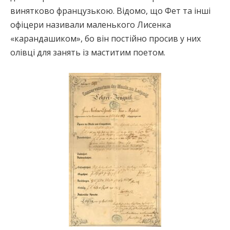
винятково французькою. Відомо, що Фет та інші
офіцери називали маленького Лисенка
«карандашиком», бо він постійно просив у них
олівці для занять із маститим поетом.