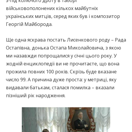
з-під колючого дроту в таборі
військовополонених кількох майбутніх
українських митців, серед яких був і композитор
Георгій Майборода.
Ще одна яскрава постать Лисенкового роду – Рада
Остапівна, донька Остапа Миколайовича, з якою
ми назавжди попрощалися у січні цього року. У
жодній енциклопедії ви не прочитаєте, що вона
прожила повних 100 років. Скрізь буде вказане
число 99. А причина дуже проста: у метриці, яку
видавали батькам, сталася помилка – вказали
пізніший рік народження.