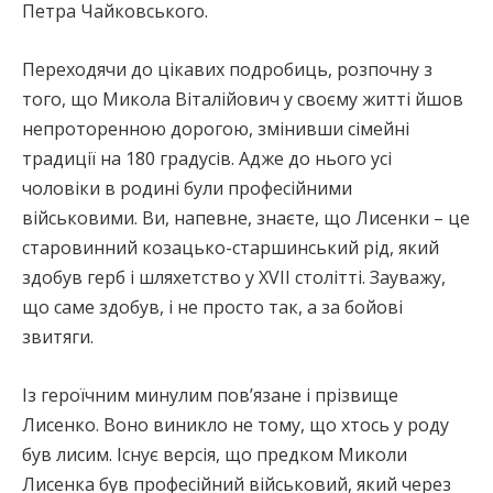
Петра Чайковського.
Переходячи до цікавих подробиць, розпочну з
того, що Микола Віталійович у своєму житті йшов
непроторенною дорогою, змінивши сімейні
традиції на 180 градусів. Адже до нього усі
чоловіки в родині були професійними
військовими. Ви, напевне, знаєте, що Лисенки – це
старовинний козацько-старшинський рід, який
здобув герб і шляхетство у ХVІІ столітті. Зауважу,
що саме здобув, і не просто так, а за бойові
звитяги.
Із героїчним минулим пов’язане і прізвище
Лисенко. Воно виникло не тому, що хтось у роду
був лисим. Існує версія, що предком Миколи
Лисенка був професійний військовий, який через