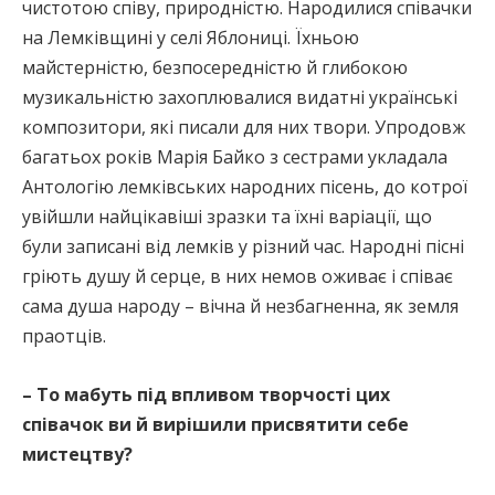
чистотою співу, природністю. Народилися співачки
на Лемківщині у селі Яблониці. Їхньою
майстерністю, безпосередністю й глибокою
музикальністю захоплювалися видатні українські
композитори, які писали для них твори. Упродовж
багатьох років Марія Байко з сестрами укладала
Антологію лемківських народних пісень, до котрої
увійшли найцікавіші зразки та їхні варіації, що
були записані від лемків у різний час. Народні пісні
гріють душу й серце, в них немов оживає і співає
сама душа народу – вічна й незбагненна, як земля
праотців.
– То мабуть під впливом творчості цих
співачок ви й вирішили присвятити себе
мистецтву?