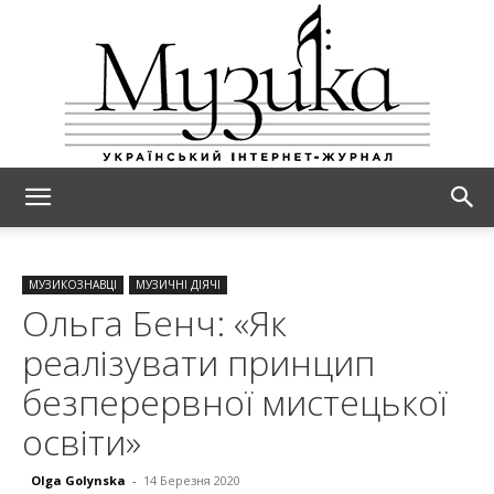
МУЗИКА
МУЗИКОЗНАВЦІ
МУЗИЧНІ ДІЯЧІ
Ольга Бенч: «Як
реалізувати принцип
безперервної мистецької
освіти»
Olga Golynska
-
14 Березня 2020