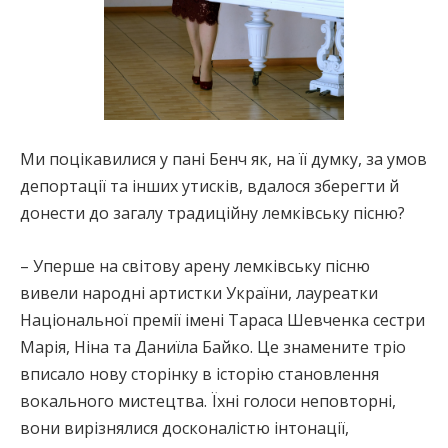
Ми поцікавилися у пані Бенч як, на її думку, за умов
депортації та інших утисків, вдалося зберегти й
донести до загалу традиційну лемківську пісню?
– Уперше на світову арену лемківську пісню
вивели народні артистки України, лауреатки
Національної премії імені Тараса Шевченка сестри
Марія, Ніна та Даниїла Байко. Це знамените тріо
вписало нову сторінку в історію становлення
вокального мистецтва. Їхні голоси неповторні,
вони вирізнялися досконалістю інтонації,