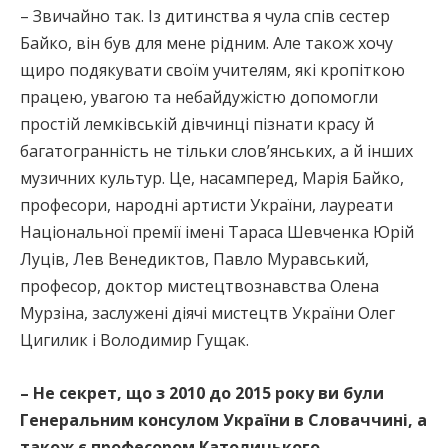
– Звичайно так. Із дитинства я чула спів сестер
Байко, він був для мене рідним. Але також хочу
щиро подякувати своїм учителям, які кропіткою
працею, увагою та небайдужістю допомогли
простій лемківській дівчинці пізнати красу й
багатогранність не тільки слов’янських, а й інших
музичних культур. Це, насамперед, Марія Байко,
професори, народні артисти України, лауреати
Національної премії імені Тараса Шевченка Юрій
Луців, Лев Венедиктов, Павло Муравський,
професор, доктор мистецтвознавства Олена
Мурзіна, заслужені діячі мистецтв України Олег
Цигилик і Володимир Гущак.
– Не секрет, що з 2010 до 2015 року ви були
Генеральним консулом України в Словаччині, а
також є професором Католицького