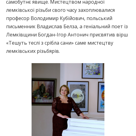
самобутнє явище. Мистецтвом народної
лемківської різьби свого часу захоплювалися
професор Володимир Кубійович, польський
письменник Владислав Белза, а геніальний поет із
Лемківщини Богдан-Ігор Антонич присвятив вірш
«Тешуть теслі з срібла сани» саме мистецтву
лемківських різьбярів.