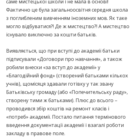
саме мистецької школи і не мала в основі!
Фактично це була загальноосвітня середня школа
з поглибленим вивченням іноземних мов. Як таке
могло відбуватися?! Де ж мистецтво?! А мистецтво
існувало виключно за кошти батьків.
Виявляється, що при вступі до академії батьки
підписували «Договори про навчання», а також
робили внески «за вступ до академії» у
«Благодійний фонд» (створений батьками кількох
учнів), щомісяця здавали готівку у так звану
Батьківську громаду (або «Попечительську раду»,
створену тими ж батьками). Плюс до всього –
проводився збір коштів на ремонт класів і
«потреб» академії. Постало питання термінового
введення документації академії і взагалі роботи
закладу в правове поле.