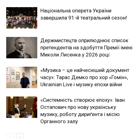
Національна оперета України
завершила 91-й театральний сезон!
Держмистецтв оприлюднює список
претендентів на здобуття Премії імені
Миколи Лисенка у 2026 році
«Музика – це найчесніший документ
часу»: Тарас Демко про хор «Гомін»,
Ukrainian Live і музику епохи війни
«Системність створює епоху»: Іван
Остапович про нову українську
музику, роботу дириґента і місію
Органного залу