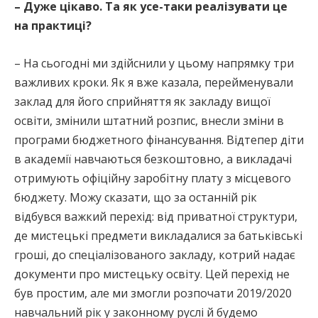
– Дуже цікаво. Та як усе-таки реалізувати це
на практиці?
– На сьогодні ми здійснили у цьому напрямку три
важливих кроки. Як я вже казала, перейменували
заклад для його сприйняття як закладу вищої
освіти, змінили штатний розпис, внесли зміни в
програми бюджетного фінансування. Відтепер діти
в академії навчаються безкоштовно, а викладачі
отримують офіційну заробітну плату з місцевого
бюджету. Можу сказати, що за останній рік
відбувся важкий перехід: від приватної структури,
де мистецькі предмети викладалися за батьківські
гроші, до спеціалізованого закладу, котрий надає
документи про мистецьку освіту. Цей перехід не
був простим, але ми змогли розпочати 2019/2020
навчальний рік у законному руслі й будемо