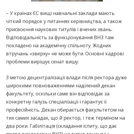
– У країнах ЄС вищі навчальні заклади мають
чіткий порядок у питаннях керівництва, а також
присвоєння наукових титулів і вчених звань.
Відповідальність за функціонування ВНЗ там
покладено на академічну спільноту. Жодних
втручань «зверху» не може бути. Основні кадрові
проблеми вирішує сенат вишу.
З метою децентралізації влади після ректора дуже
широкими повноваженнями наділений декан
факультету, оскільки саме він відповідає за
конкретну галузь спеціалізації і гарантує її
професійність. Декан обирається факультетом на
тих самих засадах, що й ректор, і теж терміном на
два роки. Габілітація (складання іспиту, що дає
право викладати у ВНЗ) на титул доцента і