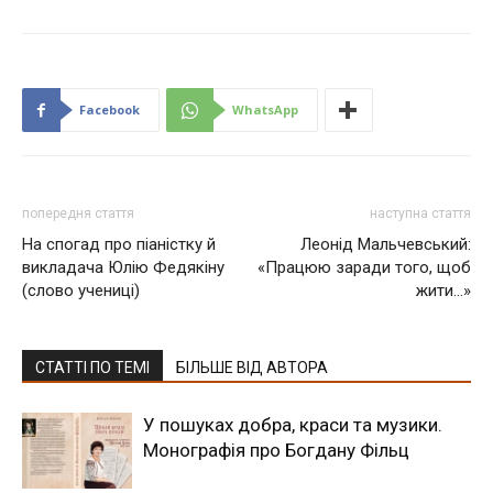
Facebook
WhatsApp
попередня стаття
наступна стаття
На спогад про піаністку й
Леонід Мальчевський:
викладача Юлію Федякіну
«Працюю заради того, щоб
(слово учениці)
жити…»
СТАТТІ ПО ТЕМІ
БІЛЬШЕ ВІД АВТОРА
У пошуках добра, краси та музики.
Монографія про Богдану Фільц