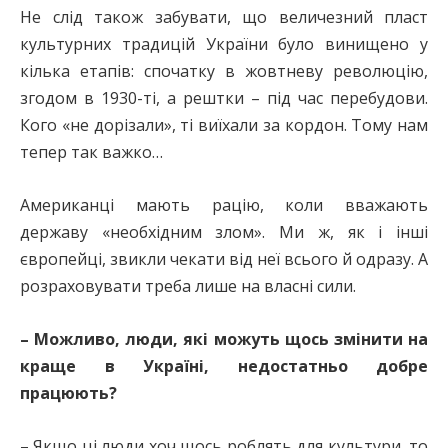
Не слід також забувати, що величезний пласт
культурних традицій України було винищено у
кілька етапів: спочатку в жовтневу революцію,
згодом в 1930-ті, а рештки – під час перебудови.
Кого «не дорізали», ті виїхали за кордон. Тому нам
тепер так важко…
Американці мають рацію, коли вважають
державу «необхідним злом». Ми ж, як і інші
європейці, звикли чекати від неї всього й одразу. А
розраховувати треба лише на власні сили.
– Можливо, люди, які можуть щось змінити на
краще в Україні, недостатньо добре
працюють?
– Якщо ці люди хоч щось роблять для культури, то