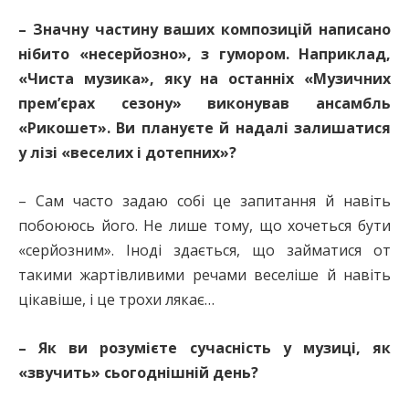
– Значну частину ваших композицій написано
нібито «несерйозно», з гумором. Наприклад,
«Чиста музика», яку на останніх «Музичних
прем’єрах сезону» виконував ансамбль
«Рикошет». Ви плануєте й надалі залишатися
у лізі «веселих і дотепних»?
– Сам часто задаю собі це запитання й навіть
побоююсь його. Не лише тому, що хочеться бути
«серйозним». Іноді здається, що займатися от
такими жартівливими речами веселіше й навіть
цікавіше, і це трохи лякає…
– Як ви розумієте сучасність у музиці, як
«звучить» сьогоднішній день?