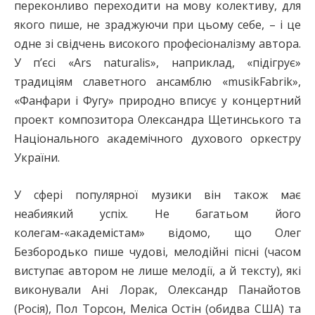
переконливо переходити на мову колективу, для
якого пише, не зраджуючи при цьому себе, – і це
одне зі свідчень високого професіоналізму автора.
У п’єсі «Ars naturalis», наприклад, «підігрує»
традиціям славетного ансамблю «musikFabrik»,
«Фанфари і Фугу» природно вписує у концертний
проект композитора Олександра Щетинського та
Національного академічного духового оркестру
України.
У сфері популярної музики він також має
неабиякий успіх. Не багатьом його
колегам-«академістам» відомо, що Олег
Безбородько пише чудові, мелодійні пісні (часом
виступає автором не лише мелодії, а й тексту), які
виконували Ані Лорак, Олександр Панайотов
(Росія), Пол Торсон, Меліса Остін (обидва США) та