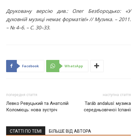
Друковану версію див.: Олег Безбородько: «У
духовній музиці немає форматів!» // Музика. – 2011.
– № 4–6. – С. 30–33.
Facebook
WhatsApp
попередня стаття
наступна стаття
Левко Ревуцький та Анатолій
Taráb andalusí: музика
Коломієць: нова зустріч
середньовічної Іспанії
СТАТТІ ПО ТЕМІ
БІЛЬШЕ ВІД АВТОРА