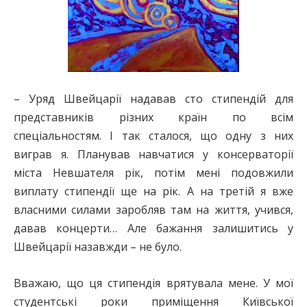
– Уряд Швейцарії надавав сто стипендій для
представників різних країн по всім
спеціальностям. І так сталося, що одну з них
виграв я. Планував навчатися у консерваторії
міста Невшателя рік, потім мені подовжили
виплату стипендії ще на рік. А на третій я вже
власними силами заробляв там на життя, учився,
давав концерти… Але бажання залишитись у
Швейцарії назавжди – не було.
Вважаю, що ця стипендія врятувала мене. У мої
студентські роки приміщення Київської