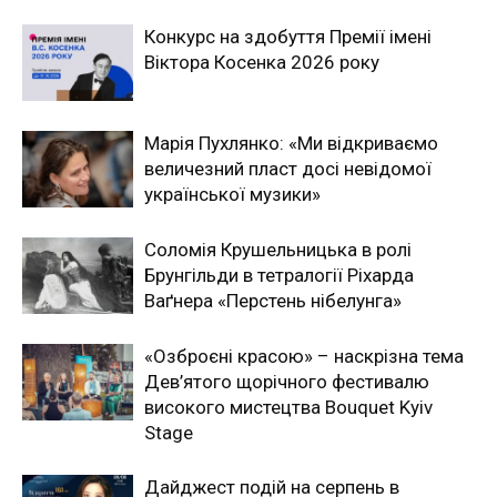
Конкурс на здобуття Премії імені
Віктора Косенка 2026 року
Марія Пухлянко: «Ми відкриваємо
величезний пласт досі невідомої
української музики»
Соломія Крушельницька в ролі
Брунгільди в тетралогії Ріхарда
Ваґнера «Перстень нібелунга»
«Озброєні красою» – наскрізна тема
Дев’ятого щорічного фестивалю
високого мистецтва Bouquet Kyiv
Stage
Дайджест подій на серпень в