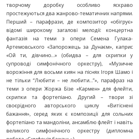
творчому доробку особливо яскраво
простежуються два жанрово-тематичних напрями.
Перший – парафрази, де композитор «обігрує»
відомі широкому загалові мелодії: концертна
фантазія на теми з опери Семена Гулака-
Артемовського «Запорожець за Дунаєм», каприс
«Ой ти, дівчино…» (обидва – для скрипки у
супроводі симфонічного оркестру), «Музичне
ворожіння для восьми киян на піснях Ігоря Шамо і
не тільки “Любити – не любити…”», парафраз на
теми з опери Жоржа Бізе «Кармен» для флейти,
скрипки та фортепіано. Другий – твори зі
своєрідного авторського циклу «Витіснені
бажання», серед яких є композиції для сольних
фортепіано та мандоліни, ансамблю флейт і навіть
великого симфонічного оркестру (дипломна
робота «Симфонія бажань»).