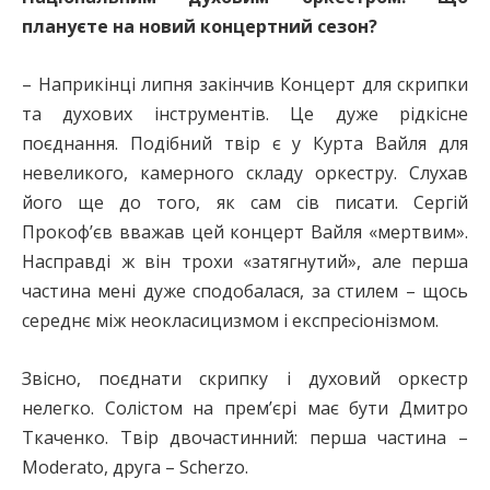
плануєте на новий концертний сезон?
– Наприкінці липня закінчив Концерт для скрипки
та духових інструментів. Це дуже рідкісне
поєднання. Подібний твір є у Курта Вайля для
невеликого, камерного складу оркестру. Слухав
його ще до того, як сам сів писати. Сергій
Прокоф’єв вважав цей концерт Вайля «мертвим».
Насправді ж він трохи «затягнутий», але перша
частина мені дуже сподобалася, за стилем – щось
середнє між неокласицизмом і експресіонізмом.
Звісно, поєднати скрипку і духовий оркестр
нелегко. Солістом на прем’єрі має бути Дмитро
Ткаченко. Твір двочастинний: перша частина –
Moderato, друга – Scherzo.