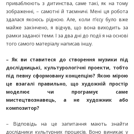
приваблюють з дитинства, саме такі, як на тому
зображенні, – самотні й таємничі. Мені ця робота
здалася якоюсь рідною. Але, коли п’єсу було вже
майже закінчено, я відчув, що вона виходить за
рамки заданої теми. І за два дні до події я на основі
того самого матеріалу написав іншу.
– Як ви ставитеся до створення музики під
дослідницькі, культурологічні проекти, тобто
під певну сформовану концепцію? Якою мірою
це взагалі правильно, що художній простір
моделює чи програмує саме
мистецтвознавець, а не художник або
композитор?
– Відповідь на це запитання мають знайти
дослідники культурних процесів. Воно виникає у