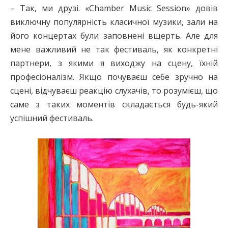
– Так, ми друзі. «Chamber Music Session» довів
виключну популярність класичної музики, зали на
його концертах були заповнені вщерть. Але для
мене важливий не так фестиваль, як конкретні
партнери, з якими я виходжу на сцену, їхній
професіоналізм. Якщо почуваєш себе зручно на
сцені, відчуваєш реакцію слухачів, то розумієш, що
саме з таких моментів складається будь-який
успішний фестиваль.