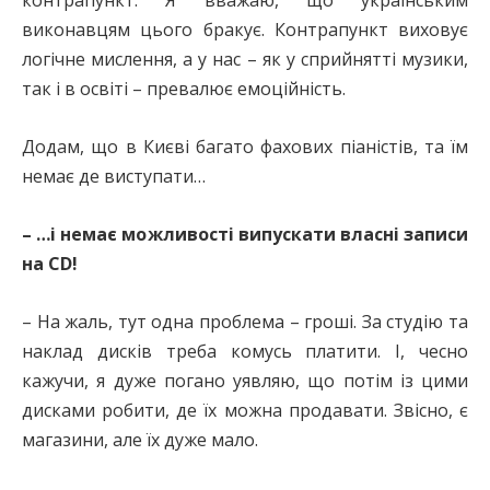
виконавцям цього бракує. Контрапункт виховує
логічне мислення, а у нас – як у сприйнятті музики,
так і в освіті – превалює емоційність.
Додам, що в Києві багато фахових піаністів, та їм
немає де виступати…
– …і немає можливості випускати власні записи
на CD!
– На жаль, тут одна проблема – гроші. За студію та
наклад дисків треба комусь платити. І, чесно
кажучи, я дуже погано уявляю, що потім із цими
дисками робити, де їх можна продавати. Звісно, є
магазини, але їх дуже мало.