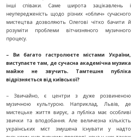
інші співаки. Саме широта зацікавлень і
неупередженість щодо різних «облич» сучасного
мистецтва дозволяють Олегові чітко бачити й
розуміти проблеми вітчизняного музичного
процесу.
– Ви багато гастролюєте містами України,
виступаєте там, де сучасна академічна музика
майже не звучить. Тамтешня публіка
відрізняється від київської?
– Звичайно, є центри з дуже розвиненою
музичною культурою. Наприклад, Львів, де
мистецьке життя вирує, а публіка має особливі
звички та вподобання. Але величезна кількість
українських міст змушена існувати у надто
вузькому культурному просторі, хоча у них також