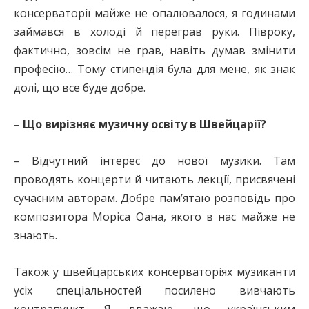
консерваторії майже не опалювалося, я годинами
займався в холоді й переграв руки. Півроку,
фактично, зовсім не грав, навіть думав змінити
професію… Тому стипендія була для мене, як знак
долі, що все буде добре.
– Що вирізняє музичну освіту в Швейцарії?
– Відчутний інтерес до нової музики. Там
проводять концерти й читають лекції, присвячені
сучасним авторам. Добре пам’ятаю розповідь про
композитора Моріса Оана, якого в нас майже не
знають.
Також у швейцарських консерваторіях музиканти
усіх спеціальностей посилено вивчають
контрапункт. Я вважаю, що українським