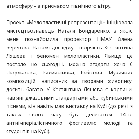
атмосферу – з присмаком північного вітру.
Проект «Мелопластичні репрезентації» ініціювала
мистецтвознавець Наталя Бондаренко, з якою
мене познайомила проректор НМАУ Олена
Берегова. Наталя досліджує творчість Костянтина
Ляшева і феномен мелопластики. Явище це
постало не сьогодні, можна згадати хоча б
Чюрльоніса, Рахманінова, Рєбікова. Музичних
композицій, написаних за творами живопису,
досить багато. У Костянтина Ляшева є картини,
навіяні джазовими стандартами або кубинськими
піснями, він навіть мав виставку на Кубі (до речі, я
також свого часу був делегатом 14-го
антиімперіалістичного фестивалю молоді та
студентів на Кубі).