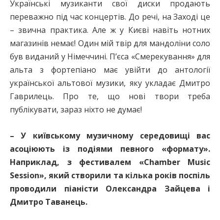
Українські музиканти свої диски продають
переважно під час концертів. До речі, на Заході це
– звична практика. Але ж у Києві навіть нотних
магазинів немає! Один мій твір для мандоліни соло
був виданий у Німеччині. П’єса «Смерекування» для
альта з фортепіано має увійти до антології
української альтової музики, яку укладає Дмитро
Гаврилець. Про те, що нові твори треба
публікувати, зараз ніхто не думає!
– У київському музичному середовищі вас
асоціюють із подіями певного «формату».
Наприклад, з фестивалем «Chamber Music
Session», який створили та кілька років поспіль
проводили піаністи Олександра Зайцева і
Дмитро Таванець.