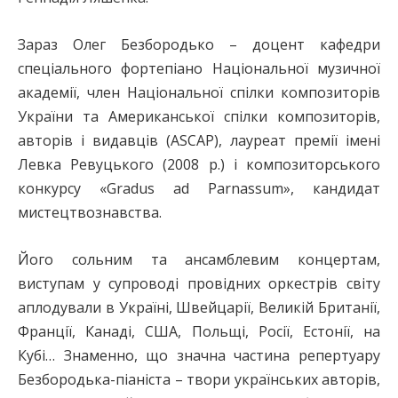
Зараз Олег Безбородько – доцент кафедри
спеціального фортепіано Національної музичної
академії, член Національної спілки композиторів
України та Американської спілки композиторів,
авторів і видавців (ASCAP), лауреат премії імені
Левка Ревуцького (2008 р.) і композиторського
конкурсу «Gradus ad Parnassum», кандидат
мистецтвознавства.
Його сольним та ансамблевим концертам,
виступам у супроводі провідних оркестрів світу
аплодували в Україні, Швейцарії, Великій Британії,
Франції, Канаді, США, Польщі, Росії, Естонії, на
Кубі… Знаменно, що значна частина репертуару
Безбородька-піаніста – твори українських авторів,