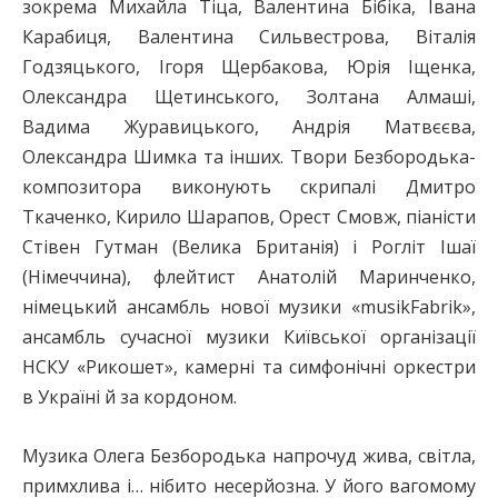
зокрема Михайла Тіца, Валентина Бібіка, Івана
Карабиця, Валентина Сильвестрова, Віталія
Годзяцького, Ігоря Щербакова, Юрія Іщенка,
Олександра Щетинського, Золтана Алмаші,
Вадима Журавицького, Андрія Матвєєва,
Олександра Шимка та інших. Твори Безбородька-
композитора виконують скрипалі Дмитро
Ткаченко, Кирило Шарапов, Орест Смовж, піаністи
Стівен Гутман (Велика Британія) і Рогліт Ішаї
(Німеччина), флейтист Анатолій Маринченко,
німецький ансамбль нової музики «musikFabrik»,
ансамбль сучасної музики Київської організації
НСКУ «Рикошет», камерні та симфонічні оркестри
в Україні й за кордоном.
Музика Олега Безбородька напрочуд жива, світла,
примхлива і… нібито несерйозна. У його вагомому