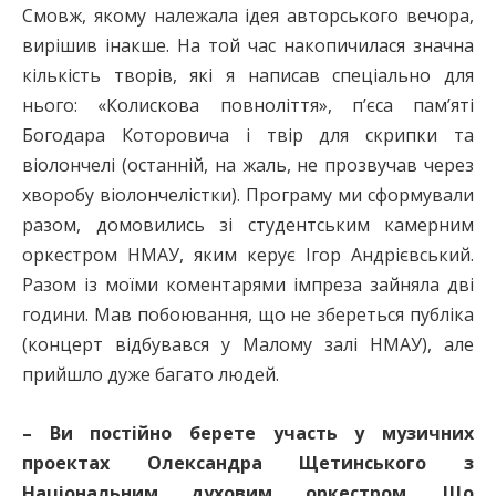
Смовж, якому належала ідея авторського вечора,
вирішив інакше. На той час накопичилася значна
кількість творів, які я написав спеціально для
нього: «Колискова повноліття», п’єса пам’яті
Богодара Которовича і твір для скрипки та
віолончелі (останній, на жаль, не прозвучав через
хворобу віолончелістки). Програму ми сформували
разом, домовились зі студентським камерним
оркестром НМАУ, яким керує Ігор Андрієвський.
Разом із моїми коментарями імпреза зайняла дві
години. Мав побоювання, що не збереться публіка
(концерт відбувався у Малому залі НМАУ), але
прийшло дуже багато людей.
– Ви постійно берете участь у музичних
проектах Олександра Щетинського з
Національним духовим оркестром. Що