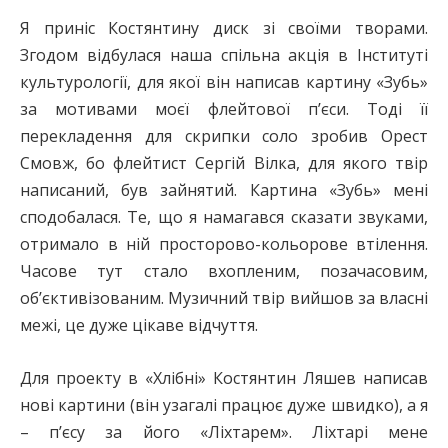
Я приніс Костянтину диск зі своїми творами.
Згодом відбулася наша спільна акція в Інституті
культурології, для якої він написав картину «Зубь»
за мотивами моєї флейтової п’єси. Тоді її
перекладення для скрипки соло зробив Орест
Смовж, бо флейтист Сергій Вілка, для якого твір
написаний, був зайнятий. Картина «Зубь» мені
сподобалася. Те, що я намагався сказати звуками,
отримало в ній просторово-кольорове втілення.
Часове тут стало вхопленим, позачасовим,
об’єктивізованим. Музичний твір вийшов за власні
межі, це дуже цікаве відчуття.
Для проекту в «Хлібні» Костянтин Ляшев написав
нові картини (він узагалі працює дуже швидко), а я
– п’єсу за його «Ліхтарем». Ліхтарі мене