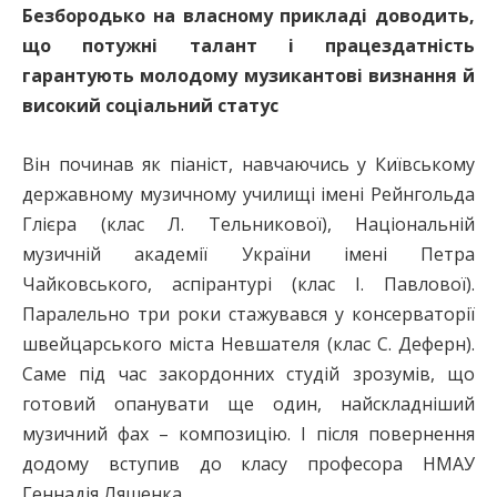
Безбородько на власному прикладі доводить,
що потужні талант і працездатність
гарантують молодому музикантові визнання й
високий соціальний статус
Він починав як піаніст, навчаючись у Київському
державному музичному училищі імені Рейнгольда
Глієра (клас Л. Тельникової), Національній
музичній академії України імені Петра
Чайковського, аспірантурі (клас І. Павлової).
Паралельно три роки стажувався у консерваторії
швейцарського міста Невшателя (клас С. Деферн).
Саме під час закордонних студій зрозумів, що
готовий опанувати ще один, найскладніший
музичний фах – композицію. І після повернення
додому вступив до класу професора НМАУ
Геннадія Ляшенка.