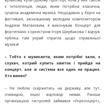
є інтелігенція, люди, яким потрібна класична,
сучасна академічна музика. Нещодавно у Керчі на
фестивалі, заснованому молодим композитором
Андрієм Матвєєвим, я виконував Концерт для
фортепіано з оркестром Ігоря Щербакова. І відчув:
публіка там украй спрагла щодо справжньої
музики!
– Тобто є музиканти, яким потрібні зали, є
слухач, котрий купить квиток і прийде на
концерт, але ж система все одно не працює.
Хто винен?
– Не люблю скаржитись на державу, але тут,
очевидно, іншої відповіді немає. Раніше
організацією гастролей займався «Укрконцерт»,