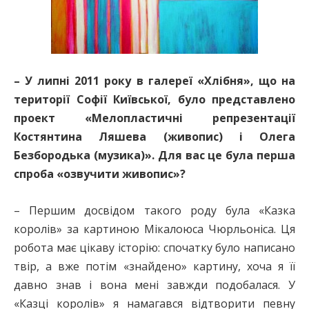
– У липні 2011 року в галереї «Хлібня», що на
території Софії Київської, було представлено
проект «Мелопластичні репрезентації
Костянтина Ляшева (живопис) і Олега
Безбородька (музика)». Для вас це була перша
спроба «озвучити живопис»?
– Першим досвідом такого роду була «Казка
королів» за картиною Мікалоюса Чюрльоніса. Ця
робота має цікаву історію: спочатку було написано
твір, а вже потім «знайдено» картину, хоча я її
давно знав і вона мені завжди подобалася. У
«Казці королів» я намагався відтворити певну