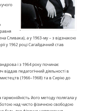
кучого
о
травня
ена Сливака), а у 1963-му – з відзнакою
ії у 1962 році Сагайдачний став
андрова і з 1964 року починає
 віддав педагогічний діяльності в
 мистецтв (1966–1968) та в Сирію до
гармонійність його методу полягала у
роботою над чисто фізичною свободою