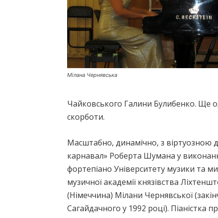
Мілана Чернявська
Чайковського Галини Булибенко. Ще оди
скорботи.
Масштабно, динамічно, з віртуозною 
карнавал» Роберта Шумана у виконанні
фортепіано Університету музики та ми
музичної академії князівства Ліхтенш
(Німеччина) Мілани Чернявської (закін
Сагайдачного у 1992 році). Піаністка п