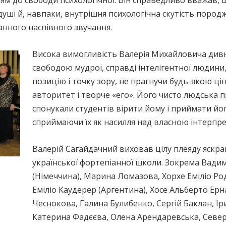
нням до свободи психологічної. Він справедливо вважав,
уші й, навпаки, внутрішня психологічна скутість породж
анного наспівного звучання.
Висока вимогливість Валерія Михайловича див
свободою мудрої, справді інтелігентної людини,
позицію і точку зору, не прагнучи будь-якою ц
авторитет і творче «его». Його чисто людська 
спонукали студентів вірити йому і приймати йог
сприймаючи їх як насилля над власною інтерпре
Валерій Сагайдачний виховав цілу плеяду яскрав
української фортепіанної школи. Зокрема Вадим
(Німеччина), Марина Ломазова, Хорхе Еміліо Ро
Еміліо Каудерер (Аргентина), Хосе Альберто Ернад
Чеснокова, Галина Булибенко, Сергій Баклан, І
Катерина Фадєєва, Олена Арендаревська, Север