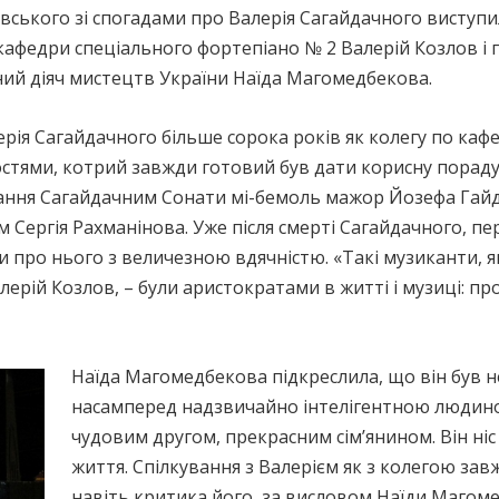
вського зі спогадами про Валерія Сагайдачного виступил
кафедри спеціального фортепіано № 2 Валерій Козлов і
ний діяч мистецтв України Наїда Магомедбекова.
рія Сагайдачного більше сорока років як колегу по кафе
ями, котрий завжди готовий був дати корисну пораду,
нання Сагайдачним Сонати мі-бемоль мажор Йозефа Гай
Сергія Рахманінова. Уже після смерті Сагайдачного, пе
ли про нього з величезною вдячністю. «Такі музиканти, я
лерій Козлов, – були аристократами в житті і музиці: пр
Наїда Магомедбекова підкреслила, що він був н
насамперед надзвичайно інтелігентною людино
чудовим другом, прекрасним сім’янином. Він ніс 
життя. Спілкування з Валерієм як з колегою зав
навіть критика його, за висловом Наїди Магоме