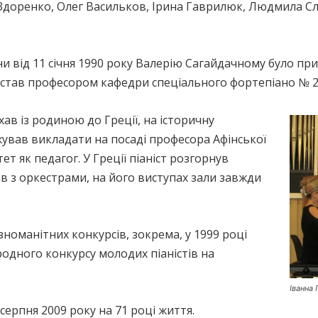
Здоренко, Олег Васильков, Ірина Гаврилюк, Людмила Сло
ни від 11 січня 1990 року Валерію Сагайдачному було пр
він став професором кафедри спеціального фортепіано № 
хав із родиною до Греції, на історичну
ував викладати на посаді професора Афінської
т як педагог. У Греції піаніст розгорнув
в з оркестрами, на його виступах зали завжди
зноманітних конкурсів, зокрема, у 1999 році
одного конкурсу молодих піаністів на
Іванна
ерпня 2009 року на 71 році життя.