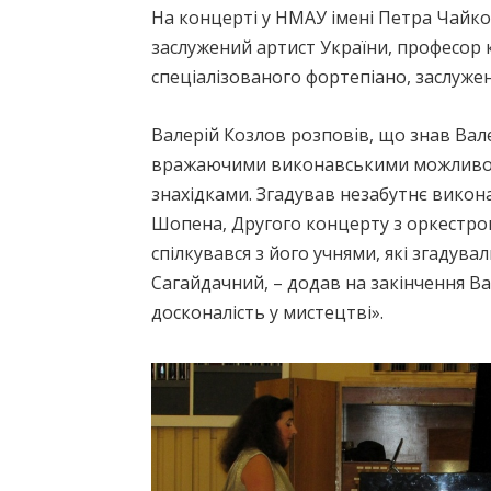
На концерті у НМАУ імені Петра Чайко
заслужений артист України, професор 
спеціалізованого фортепіано, заслуже
Валерій Козлов розповів, що знав Вале
вражаючими виконавськими можливост
знахідками. Згадував незабутнє вико
Шопена, Другого концерту з оркестром 
спілкувався з його учнями, які згадува
Сагайдачний, – додав на закінчення Ва
досконалість у мистецтві».