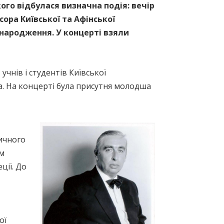
ого відбулася визначна подія: вечір
сора Київської та Афінської
народження. У концерті взяли
чнів і студентів Київської
ва. На концерті була присутня молодша
ичного
ом
ції. До
ої