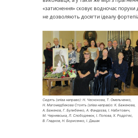
виконавця, а у такій же мірі з прагне
«затиснення» сковує водночас порухи д
не дозволяють досягти ідеалу фортепі
Сидять (зліва направо): Н. Чеснокова, Т. Омельченко,
Н. Магомедбекова Стоять (зліва направ)о: К. Баженова,
А. Баженов, Г. Булибенко, А. Фандєєва, І. Набитович,
М. Чернявська, Л. Слободянюк, І. Попова, Х. Родрігес,
В. Гладков, Н. Борисенко, І. Дашак