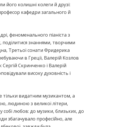
и його колишні колеги й друзі:
 професор кафедри загального й
дрі, феноменального піаніста з
 поділитися знаннями, творчими
дна, Третьої сонати Фридерика
ребуваючи в Греції, Валерій Козлов
к Сергій Скринченко і Валерій
оповідували високу духовність і
е тільки видатним музикантом, а
ю, людиною з великої літери,
у собі любов: до музики, близьких, до
жди збагачувало професійно, але
дбекової, завжди була