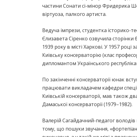
частини Сонати сі-мінор Фридерика Шо
віртуоза, палкого артиста.
Ведуча імпрези, студентка історико-
Єлизавета Сіренко озвучила сторінки б
1939 року в місті Харкові. У 1957 році
Київську консерваторію (клас професор
дипломантом Українського республіка
По закінченні консерваторії юнак всту
працювати викладачем кафедри спеціа
Київській консерваторії, мав також дв
Дамаської консерваторії (1979–1982).
Валерій Сагайдачний-педагог володів
тому, що пошуки звучання, «фортепіа