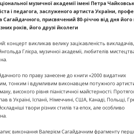
аціональної музичної академії імені Петра Чайковськ
іста і педагога, заслуженого артиста України, профе
 Сагайдачного, присвячений 80-річчю від дня його 
зних років, його друзі йколеги
й: концерт викликав велику зацікавленість викладачів, у
ейнгольда Глієра, музичної академії, любителів мистецт
на.
гайдачного по праву занесене до книги «2000 видатних
равим, тонким і вдумливим виконавцем потужного артист
аху, високого рівня піаністичної майстерності. Протяг
ав в Україні, Іспанії, Німеччині, США, Канаді, Польщі, Гре
складніші твори різних стилів та епох, але особливо
на.
запис виконання Валерієм Сагайдачним фрагменту перш