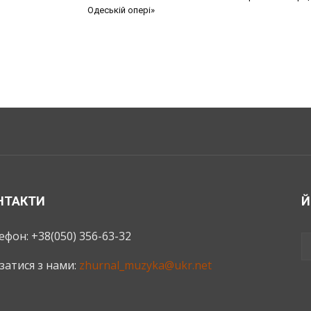
Одеській опері»
НТАКТИ
Й
ефон: +38(050) 356-63-32
язатися з нами:
zhurnal_muzyka@ukr.net