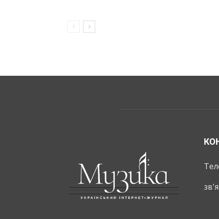
КО
Тел
зв'