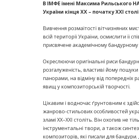
В ІМФЕ імені Максима Рильського Н
України кінця ХХ – початку ХХI стол
Вивчення розмаїтості вітчизняних мис
всій території України, осмислити її 
присвячене академічному бандурному ми
Окреслюючи оригінальні риси бандурно
розгалуженість, властиві йому пошуки
панорами, на відміну від попередніх 
явищ у композиторській творчості.
Цікавим і водночас ґрунтовним є здійс
жанрово-стильових особливостей укра
зламі ХХ–ХХI століть. Він охопив не ті
інструментальні твори, а також синтез
композиторів, які писали для бандури.