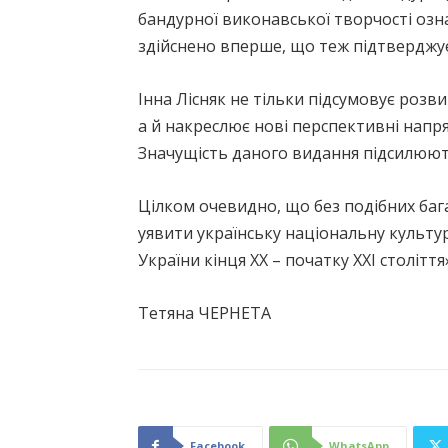
бандурної виконавської творчості озна
здійснено вперше, що теж підтверджує
Інна Лісняк не тільки підсумовує розв
а й накреслює нові перспективні напр
Значущість даного видання підсилюють
Цілком очевидно, що без подібних ба
уявити українську національну культур
України кінця ХХ – початку ХХI столітт
Тетяна ЧЕРНЕТА
Facebook
WhatsApp