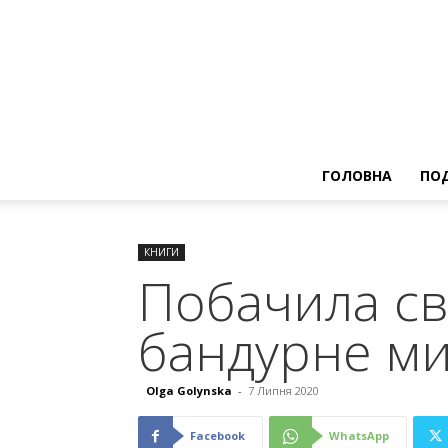
ГОЛОВНА
ПОД
КНИГИ
Побачила св
бандурне ми
Olga Golynska
-
7 Липня 2020
Facebook
WhatsApp