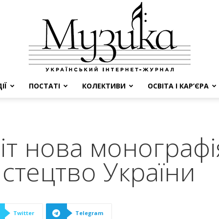
ІЇ
ПОСТАТІ
КОЛЕКТИВИ
ОСВІТА І КАР’ЄРА
МУЗИКА
іт нова монографі
стецтво України
Twitter
Telegram