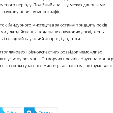
ченого періоду. Подібний аналіз у межах даної теми
 наукову новизну монографії.
иток бандурного мистецтва за останні тридцять років,
ями для здійснення подальших наукових досліджень.
 і солідний науковий апарат, і додатки.
гатопланових і різноаспектних розвідок неможливо
у в усьому розмаїтті її творчих проявів. Наукова моно
я» є зразком сучасного мистецтвознавства, що зумовлює ї
Twitter
Telegram