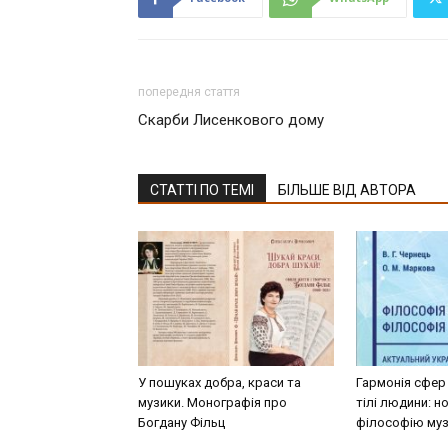
попередня стаття
Скарби Лисенкового дому
СТАТТІ ПО ТЕМІ
БІЛЬШЕ ВІД АВТОРА
У пошуках добра, краси та
Гармонія сфер 
музики. Монографія про
тілі людини: н
Богдану Фільц
філософію му