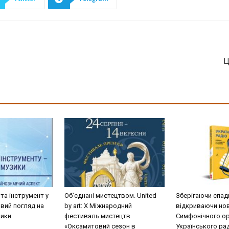
Ц
та інструмент у
Об’єднані мистецтвом. United
Зберігаючи спад
овий погляд на
by art: Х Міжнародний
відкриваючи нов
зики
фестиваль мистецтв
Симфонічного о
«Оксамитовий сезон в
Українського ра