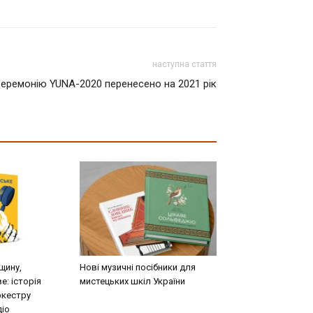
наступна стаття
еремонію YUNA-2020 перенесено на 2021 рік
щину,
Нові музичні посібники для
е: історія
мистецьких шкіл України
ркестру
діо