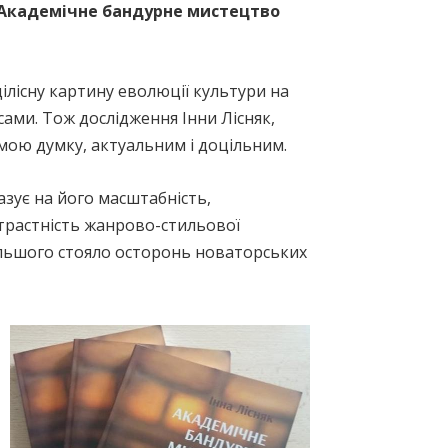
«Академічне бандурне мистецтво
лісну картину еволюції культури на
сами. Тож дослідження Інни Лісняк,
 мою думку, актуальним і доцільним.
азує на його масштабність,
нтрастність жанрово-стильової
більшого стояло осторонь новаторських