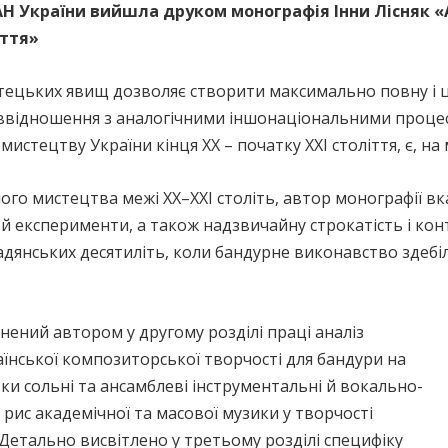
АН України вийшла друком монографія Інни Лісняк 
іття»
тецьких явищ дозволяє створити максимально повну і ці
співвідношення з аналогічними іншонаціональними проце
стецтву України кінця ХХ – початку ХХI століття, є, на
го мистецтва межі ХХ–ХХI століть, автор монографії вк
 й експерименти, а також надзвичайну строкатість і ко
радянських десятиліть, коли бандурне виконавство зде
нений автором у другому розділі праці аналіз
їнської композиторської творчості для бандури на
льки сольні та ансамблеві інструментальні й вокально-
 рис академічної та масової музики у творчості
 Детально висвітлено у третьому розділі специфіку