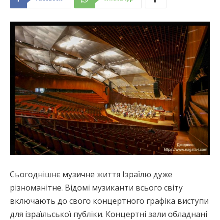
Сьогоднішнє музичне життя Ізраїлю дуже
різноманітне. Відомі музиканти всього світу
включають до свого концертного графіка виступи
для ізраїльської публіки. Концертні зали обладнані