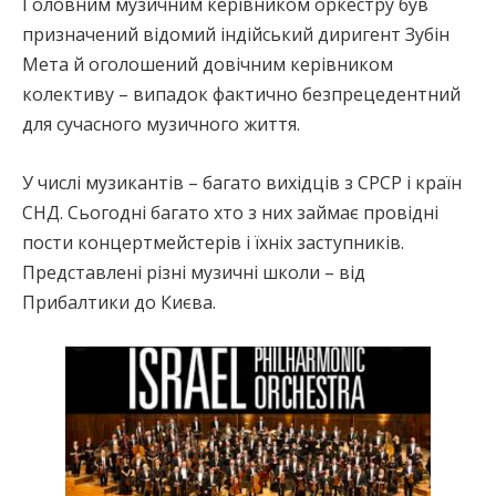
Головним музичним керівником оркестру був
призначений відомий індійський диригент Зубін
Мета й оголошений довічним керівником
колективу – випадок фактично безпрецедентний
для сучасного музичного життя.
У числі музикантів – багато вихідців з СРСР і країн
СНД. Сьогодні багато хто з них займає провідні
пости концертмейстерів і їхніх заступників.
Представлені різні музичні школи – від
Прибалтики до Києва.