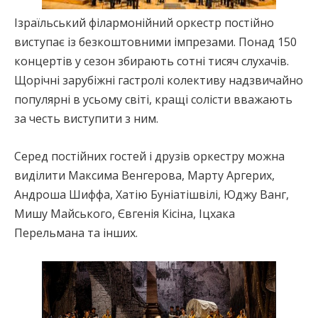
Ізраїльський філармонійний оркестр постійно
виступає із безкоштовними імпрезами. Понад 150
концертів у сезон збирають сотні тисяч слухачів.
Щорічні зарубіжні гастролі колективу надзвичайно
популярні в усьому світі, кращі солісти вважають
за честь виступити з ним.
Серед постійних гостей і друзів оркестру можна
виділити Максима Венгерова, Марту Аргерих,
Андроша Шиффа, Хатію Буніатішвілі, Юджу Ванг,
Мишу Майського, Євгенія Кісіна, Іцхака
Перельмана та інших.