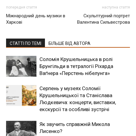
попередня стаття
наступна стаття
Міжнародний день музики в
Скульптурний портрет
Харкові
Валентина Сильвестрова
СТАТТІ ПО ТЕМІ
БІЛЬШЕ ВІД АВТОРА
Соломія Крушельницька в ролі
Брунгільди в тетралогії Ріхарда
Ваґнера «Перстень нібелунга»
Серпень у музеях Соломії
Крушельницької та Станіслава
Людкевича: концерти, виставки,
екскурсії та особливі зустрічі
Як звучить справжній Микола
Лисенко?