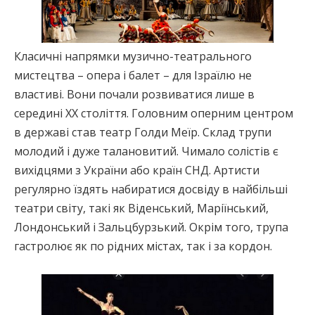
Класичні напрямки музично-театрального
мистецтва – опера і балет – для Ізраїлю не
властиві. Вони почали розвиватися лише в
середині ХХ століття. Головним оперним центром
в державі став театр Голди Меїр. Склад трупи
молодий і дуже талановитий. Чимало солістів є
вихідцями з України або країн СНД. Артисти
регулярно їздять набиратися досвіду в найбільші
театри світу, такі як Віденський, Маріїнський,
Лондонський і Зальцбурзький. Окрім того, трупа
гастролює як по рідних містах, так і за кордон.