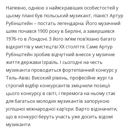
Напевно, однією з найяскравіших особистостей у
цьому плані був польський музикант, піаніст Артур
Рубінштейн – постать легендарна. Його музичний
шлях почався 1900 року в Берліні, а завершився
1976-го в Лондоні. З його ім’ям пов’язано багато
відкриттів у мистецтві ХХ століття. Саме Артур
Рубінштейн зробив відчутний внесок у музичне
життя держави Ізраїль. І сьогодні на честь
музиканта проводиться фортепіанний конкурс у
Тель-Авіві. Високий рівень, професійне журі та
строгий відбір конкурсантів зміцнили позиції
цього конкурсу в світі, і перемога на ньому стає
для багатьох молодих музикантів запорукою
успішної міжнародної кар’єри. Варто відзначити,
що в конкурсі беруть участь уже досить відомі
музиканти.