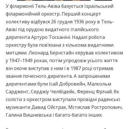
У філармонії Тель-Авіва базується Ізраїльський
філармонійний оркестр. Перший концерт
колективу відбувся 26 грудня 1936 року в Тель-
Авіві під орудою видатного італійського
диригента Артуро Тосканіні. Надалі робота
оркестру була пов’язана з кількома видатними
митцями. Леонард Бернстайн керував колективом
у 1947–1949 роках, потім упродовж усього життя
він охоче виступав з ним і в 1987 році отримав
звання почесного диригента. А запрошеними
диригентами були Ісай Добровейн, Малкольм
Сарджент, Серджіу Челібідейк, Ференц Фрічай. Як
солісти з оркестром виступали провідні радянські
музиканти Давид Ойстрах, Мстислав Ростропович,
Галина Вишневська і багато-багато інших.