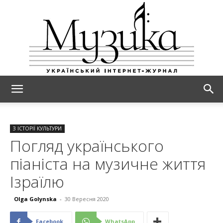
МУЗИКА
З ІСТОРІЇ КУЛЬТУРИ
Погляд українського
піаніста на музичне життя
Ізраїлю
Olga Golynska
-
30 Вересня 2020
Facebook
WhatsApp