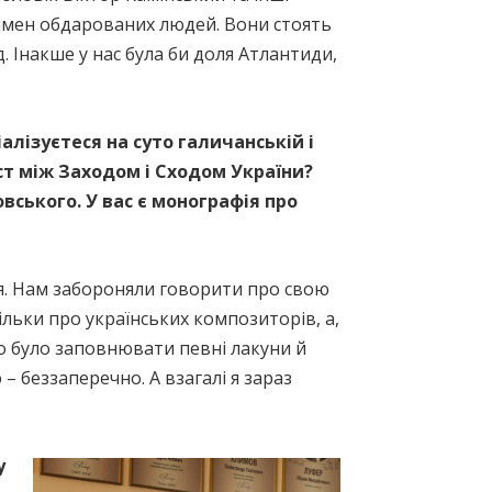
 імен обдарованих людей. Вони стоять
. Інакше у нас була би доля Атлантиди,
алізуєтеся на суто галичанській і
ст між Заходом і Сходом України?
овського. У вас є монографія про
ся. Нам забороняли говорити про свою
ільки про українських композиторів, а,
о було заповнювати певні лакуни й
– беззаперечно. А взагалі я зараз
у