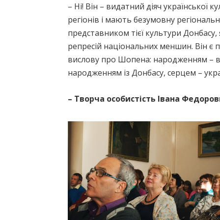
– Ні! Він – видатний діяч української 
регіонів і мають безумовну регіональн
представником тієї культури Донбасу, 
репресій національних меншин. Він є 
вислову про Шопена: народженням – ва
народженням із Донбасу, серцем – укра
– Творча особистість Івана Федоров