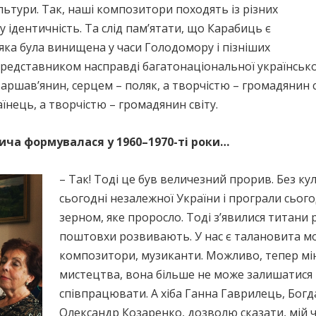
культури. Так, наші композитори походять із різних
у ідентичність. Та слід пам’ятати, що Карабиць є
яка була винищена у часи Голодомору і пізніших
представником насправді багатонаціональної українсько
ршав’янин, серцем – поляк, а творчістю – громадянин с
їнець, а творчістю – громадянин світу.
ича формувалася у 1960–1970-ті роки…
– Так! Тоді це був величезний прорив. Без ку
сьогодні незалежної України і програли сього
зерном, яке проросло. Тоді з’явилися титани р
поштовхи розвивають. У нас є талановита мо
композитори, музиканти. Можливо, тепер мі
мистецтва, вона більше не може залишатися 
співпрацювати. А хіба Ганна Гаврилець, Бог
Олександр Козаренко, дозволю сказати, мій ч