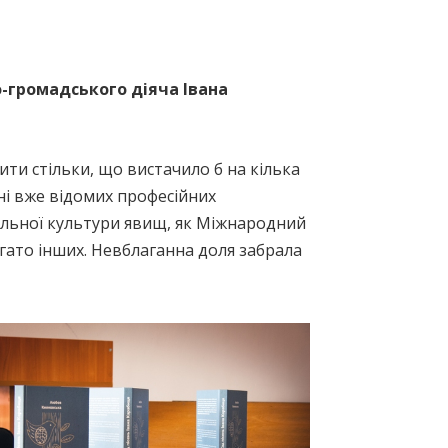
-громадського діяча Івана
ити стільки, що вистачило б на кілька
ні вже відомих професійних
альної культури явищ, як Міжнародний
гато інших. Невблаганна доля забрала