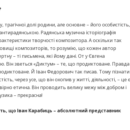
?
у, трагічної долі родини, але основне – його особистість,
 антирадянською. Радянська музична історіографія
рактеристики творчості композитора. А оскільки так
едовищі композиторів, то розумію, що кожен автор
ну – ті письмена, які йому дані. От у Євгена
лю. Він зветься «Диктум» – те, що продиктоване. Правда
одиктоване. Й Іван Федорович так писав. Тому пізнати
сть, через усе, що він охопив у житті, діяльності, – це 
овірно етична. Він проводить велику межу між добром і
узика – прекрасна!
ть, що Іван Карабиць – абсолютний представник