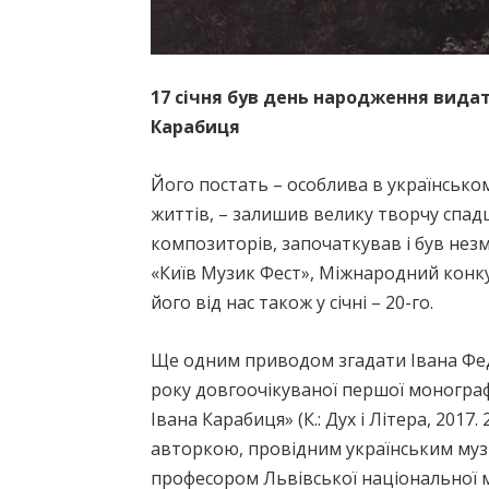
17 січня був день народження вида
Карабиця
Його постать – особлива в українськом
життів, – залишив велику творчу спад
композиторів, започаткував і був нез
«Київ Музик Фест», Міжнародний конку
його від нас також у січні – 20-го.
Ще одним приводом згадати Івана Фед
року довгоочікуваної першої монографі
Івана Карабиця» (К.: Дух і Літера, 2017.
авторкою, провідним українським му
професором Львівської національної м