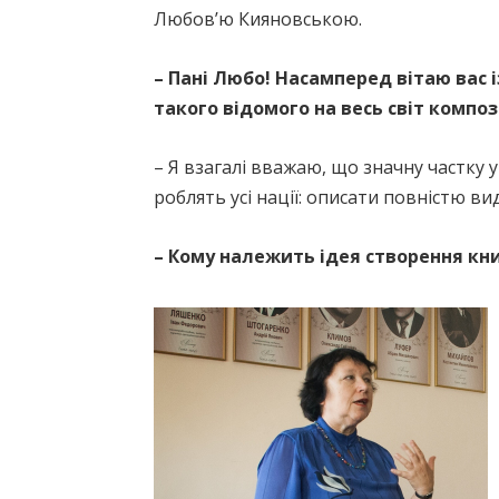
Любов’ю Кияновською.
– Пані Любо! Насамперед вітаю вас і
такого відомого на весь світ компо
– Я взагалі вважаю, що значну частку 
роблять усі нації: описати повністю ви
– Кому належить ідея створення кн