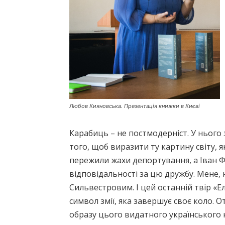
Любов Кияновська. Презентація книжки в Києві
Карабиць – не постмодерніст. У нього з
того, щоб виразити ту картину світу, я
пережили жахи депортування, а Іван 
відповідальності за цю дружбу. Мене,
Сильвестровим. І цей останній твір «
символ змії, яка завершує своє коло. О
образу цього видатного українського к