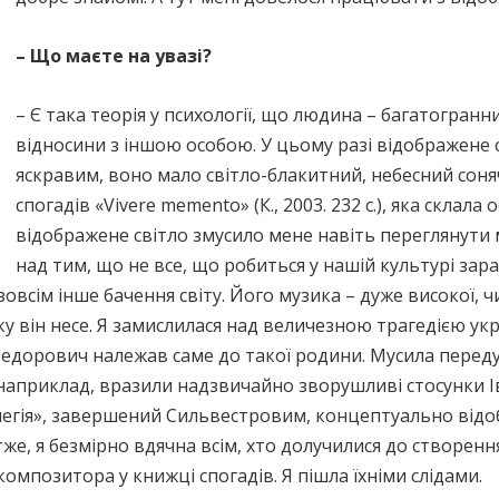
– Що маєте на увазі?
– Є така теорія у психології, що людина – багатогранни
відносини з іншою особою. У цьому разі відображене 
яскравим, воно мало світло-блакитний, небесний соня
спогадів «Vivere memento» (К., 2003. 232 с.), яка склала
відображене світло змусило мене навіть переглянути 
над тим, що не все, що робиться у нашій культурі зар
овсім інше бачення світу. Його музика – дуже високої, чи
ку він несе. Я замислилася над величезною трагедією укр
Федорович належав саме до такої родини. Мусила перед
 наприклад, вразили надзвичайно зворушливі стосунки 
Елегія», завершений Сильвестровим, концептуально відо
тже, я безмірно вдячна всім, хто долучилися до створенн
омпозитора у книжці спогадів. Я пішла їхніми слідами.