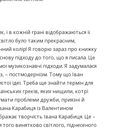
к, і в кожній грані відображаються її
світло було таким прекрасним,
чний колір! Я говорю зараз про книжку
 основу підходу до того, що я писала. Це
мої музикознавчі підходи. Я задумалася
аз, – постмодернізм. Тому що Іван
стої ідеї. Треба ще знайти термін для
аїнських греків, яких нищили, котрі
умати проблеми дружби, приязні й
Івана Карабиця із Валентином
бражає творчість Івана Карабиця. Це –
я того винятково світлого, піднесеного