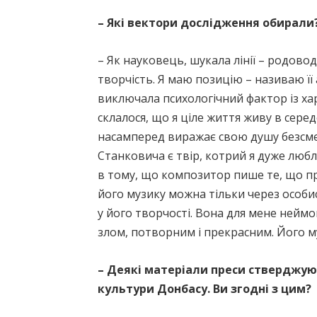
– Які вектори дослідження обирали
– Як науковець, шукала лінії – родовод
творчість. Я маю позицію – називаю її
виключала психологічний фактор із ха
склалося, що я ціле життя живу в сер
насамперед виражає свою душу безсмерт
Станковича є твір, котрий я дуже люб
в тому, що композитор пише те, що пр
його музику можна тільки через особисті
у його творчості. Вона для мене нейм
злом, потворним і прекрасним. Його м
– Деякі матеріали преси стверджую
культури Донбасу. Ви згодні з цим?