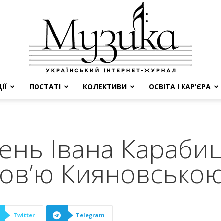
ІЇ
ПОСТАТІ
КОЛЕКТИВИ
ОСВІТА І КАР’ЄРА
МУЗИКА
ень Івана Карабиц
бов’ю Кияновсько
Twitter
Telegram