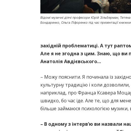
Відомі музичні діячі професори Юрій Зільберман, Тетяна
Бондаренко, Ольга Ліфоренко під час презентації книжки
західній проблематиці. А тут рапто
Але я не згодна з цим. Знаю, що ви п
Анатолія Авдієвського…
– Можу пояснити. Я починала із захід
культурну традицію і коли дозволили, 
наприклад, про Франца Ксавера Моцарт
швидко, бо час іде. Але те, що для мен
більше займаюся психологією музики, в
– В одному з інтерв’ю ви назвали н