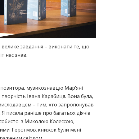
е велике завдання – виконати те, що
т нас знав.
омпозитора, музикознавцю Мар’яні
 творчість Івана Карабиця. Вона була,
омислодавцем – тим, хто запропонував
 Я писала раніше про багатьох діячів
особисто: з Миколою Колессою,
ми. Герої моїх книжок були мені
браженим світлом.