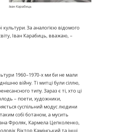
Іван Карабиць
ї культури. За аналогією відомого
віту, Іван Карабиць, вважаю, –
льтури 1960–1970-х ми би не мали
днішню війну. Ті митці були сіллю,
енесансного типу. Зараз є ті, хто ці
лодь – поети, художники,
няється суспільний модус людини
таким собі ботаном, а мусить
дана Фроляк, Кармела Цепколенко,
оловік Віктор Камінський та інші