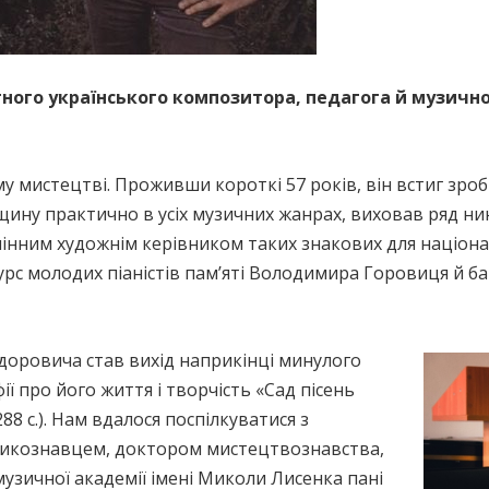
тного українського композитора, педагога й музично
у мистецтві. Проживши короткі 57 років, він встиг зроб
щину практично в усіх музичних жанрах, виховав ряд ни
мінним художнім керівником таких знакових для націон
рс молодих піаністів пам’яті Володимира Горовиця й ба
оровича став вихід наприкінці минулого
ї про його життя і творчість «Сад пісень
 288 с.). Нам вдалося поспілкуватися з
зикознавцем, доктором мистецтвознавства,
узичної академії імені Миколи Лисенка пані