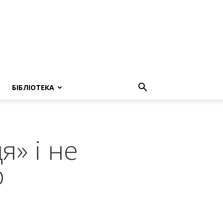
БІБЛІОТЕКА
я» і не
ю