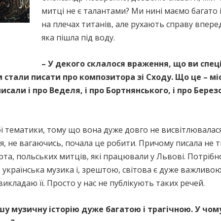
митці не є талантами? Ми нині маємо багато
на плечах титанів, але рухають справу вперед
яка пішла під воду.
– У декого склалося враження, що ви спеці
м стали писати про композитора зі Сходу. Що це – мі
исали і про Веделя, і про Бортнянського, і про Берез
ної тематики, тому що вона дуже довго не висвітлювала
я, не вагаючись, почала це робити. Причому писала не т
а, польських митців, які працювали у Львові. Потрібн
е українська музика і, зрештою, світова є дуже важливою 
икладаю її. Просто у нас не публікують таких речей.
ашу музичну історію дуже багатою і трагічною. У чом