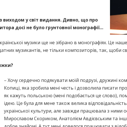
з виходом у світ видання. Дивно, що про
зитора досі не було грунтовної монографії…
української музики ще не зібрано в монографіях. Це наш
датних музикантів, не тільки композиторів, так, щоби сві
ижки?
– Хочу сердечно подякувати моїй подрузі, дружині к
Копиці, яка зробила мені честь і дозволила писати про
як кажуть польською (мені подобається це слово), п
ідею. Це була для мене також велика відповідальність.
української культури, але завжди працювала з ними 
Мирославом Скориком, Анатолієм Авдієвським та інши
добре знайомі. А тут мені довелося працювати з відо