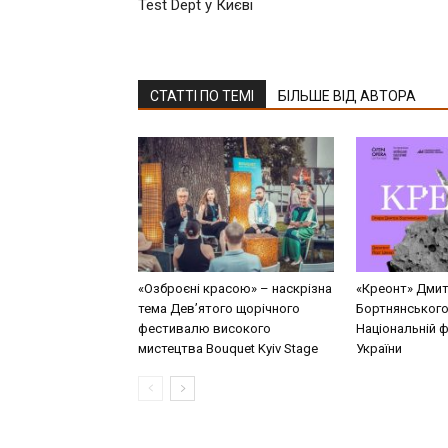
Test Dept у Києві
СТАТТІ ПО ТЕМІ
БІЛЬШЕ ВІД АВТОРА
«Озброєні красою» – наскрізна
«Креонт» Дми
тема Дев’ятого щорічного
Бортнянського
фестивалю високого
Національній ф
мистецтва Bouquet Kyiv Stage
України