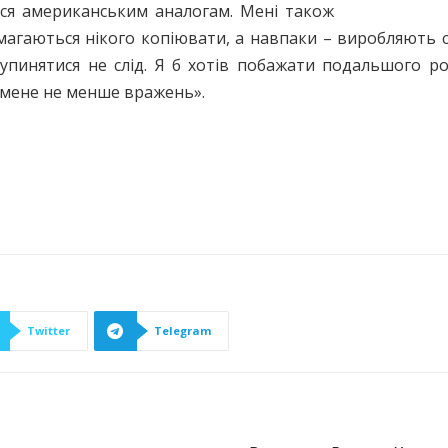
ься американським аналогам. Мені також
магаються нікого копіювати, а навпаки – виробляють св
упинятися не слід. Я б хотів побажати подальшого ро
є мене не меншe вражень».
Twitter
Telegram