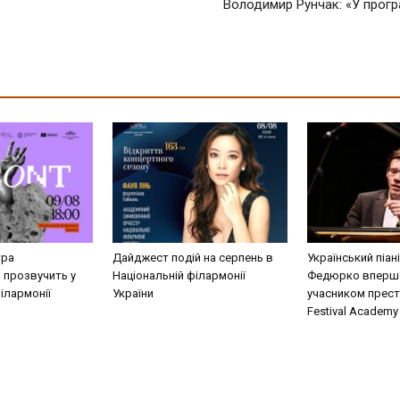
Володимир Рунчак: «У програ
тра
Дайджест подій на серпень в
Український піан
 прозвучить у
Національній філармонії
Федюрко вперш
ілармонії
України
учасником прест
Festival Academy