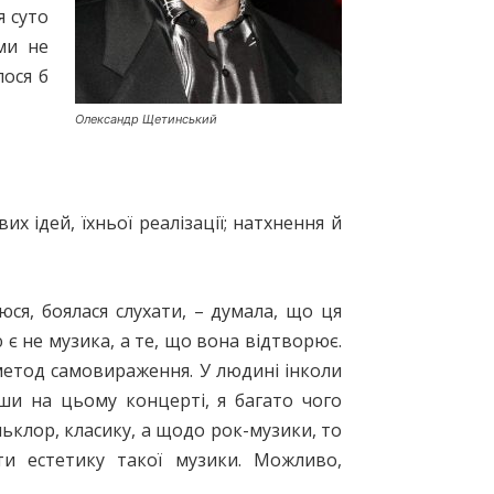
 суто
ми не
лося б
Олександр Щетинський
 ідей, їхньої реалізації; натхнення й
юся, боялася слухати, – думала, що ця
 є не музика, а те, що вона відтворює.
 метод самовираження. У людині інколи
вши на цьому концерті, я багато чого
льклор, класику, а щодо рок-музики, то
ти естетику такої музики. Можливо,