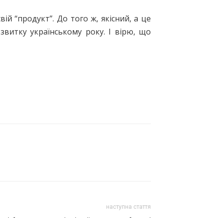
ій “продукт”. До того ж, якісний, а це
звитку українському року. І вірю, що
наступна стаття