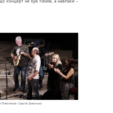
 що концерт не був тихим, а навпаки –
ій Пілютиков і Сергій Зажитько