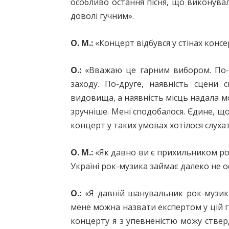
особливо остання пісня, що виконувал
доволі гучним».
О. М.:
«Концерт відбувся у стінах консе
О.:
«Вважаю це гарним вибором. По-пе
заходу. По-друге, наявність сцени 
видовища, а наявність місць надала м
зручніше. Мені сподобалося. Єдине, що 
концерт у таких умовах хотілося слуха
О. М.:
«Як давно ви є прихильником ро
Україні рок-музика займає далеко не о
О.:
«Я давній шанувальник рок-музики
мене можна назвати експертом у цій га
концерту я з упевненістю можу ствер