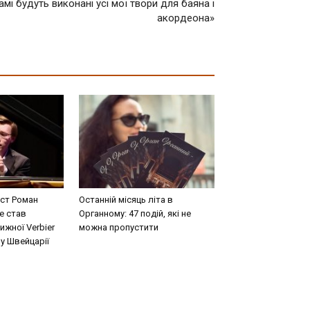
мі будуть виконані усі мої твори для баяна і
акордеона»
іст Роман
Останній місяць літа в
е став
Органному: 47 подій, які не
ижної Verbier
можна пропустити
 у Швейцарії