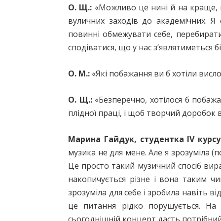
О. Щ.:
«Можливо це нині й на краще, 
вуличних заходів до академічних. Я
повинні обмежувати себе, перебирати
сподіватися, що у нас з’являтиметься б
О. М.:
«Які побажання ви б хотіли висл
О. Щ.:
«Безперечно, хотілося б побажат
плідної праці, і щоб творчий доробок 
Марина Гайдук, студентка ІV курс
музика не для мене. Але я зрозуміла (
Це просто такий музичний спосіб вира
накопичується різне і вона таким чи
зрозуміла для себе і зробила навіть в
це питання рідко порушується. На 
сьогоднішній концерт дасть потрібни