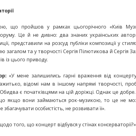
торії
вою, що пройшов у рамках цьогорічного «Київ Музи
оруму. Це й не дивно: два знаних українських авто
ії, представили на розсуд публіки композиції у стилях
ю загалом та у творчості Сергія Пілютикова й Сергія За
в із цього приводу.
ор:
«У мене залишились гарні враження від концерту
Зажитько, відомі нам в іншому напрямі творчості, пр
Обидва є початківцями на цій доріжці. Однак це добре
 що якщо вони займаються рок-музикою, то це не мо
е збагачувати особистість, не розвивати її».
одо того, що концерт відбувся у стінах консерваторії?»