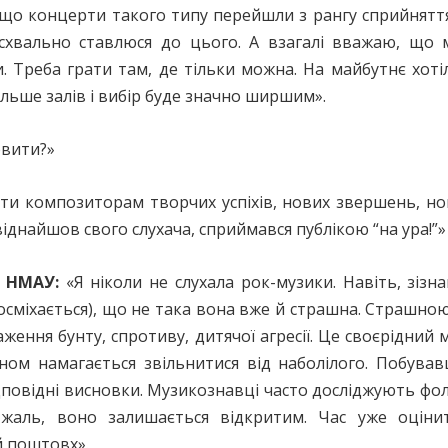
що концерти такого типу перейшли з рангу сприйняття
 схвально ставлюся до цього. А взагалі вважаю, що 
. Треба грати там, де тільки можна. На майбутнє хоті
ільше залів і вибір буде значно ширшим».
овити?»
и композиторам творчих успіхів, нових звершень, нових
віднайшов свого слухача, сприймався публікою “на ура!”»
у НМАУ:
«Я ніколи не слухала рок-музики. Навіть, зізна
посміхається), що не така вона вже й страшна. Страшною
ження бунту, спротиву, дитячої агресії. Це своєрідний
ном намагається звільнитися від наболілого. Побува
ідповідні висновки. Музикознавці часто досліджують фо
жаль, воно залишається відкритим. Час уже оціни
й поштовх».