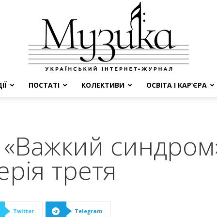
ІЇ
ПОСТАТІ
КОЛЕКТИВИ
ОСВІТА І КАР’ЄРА
МУЗИКА
 «Важкий синдром»
ерія третя
Twitter
Telegram