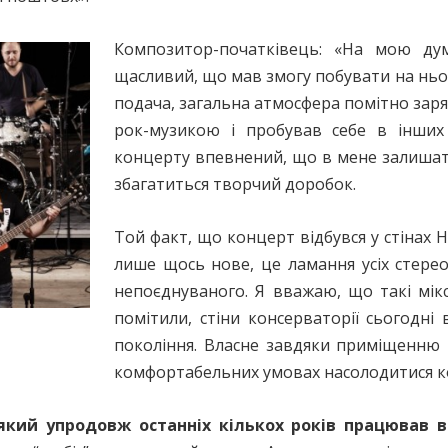
Композитор-початківець: «На мою ду
щасливий, що мав змогу побувати на ньо
подача, загальна атмосфера помітно заря
рок-музикою і пробував себе в інших 
концерту впевнений, що в мене залишать
збагатиться творчий доробок.
Той факт, що концерт відбувся у стінах Н
лише щось нове, це ламання усіх стере
непоєднуваного. Я вважаю, що такі мікс
помітили, стіни консерваторії сьогодні
покоління. Власне завдяки приміщенню 
комфортабельних умовах насолодитися к
який упродовж останніх кількох років працював в