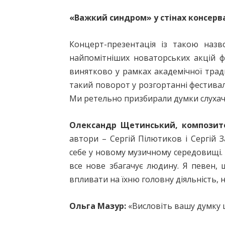
«Важкий синдром» у стінах консерва
Концерт-презентація із такою наз
найпомітніших новаторських акцій ф
винятково у рамках академічної традиц
такий поворот у розгортанні фестивал
Ми ретельно призбирали думки слухачі
Олександр Щетинський, композит
автори – Сергій Пілютиков і Сергій 
себе у новому музичному середовищі. 
все нове збагачує людину. Я певен,
впливати на їхню головну діяльність, н
Ольга Мазур:
«Висловіть вашу думку щ