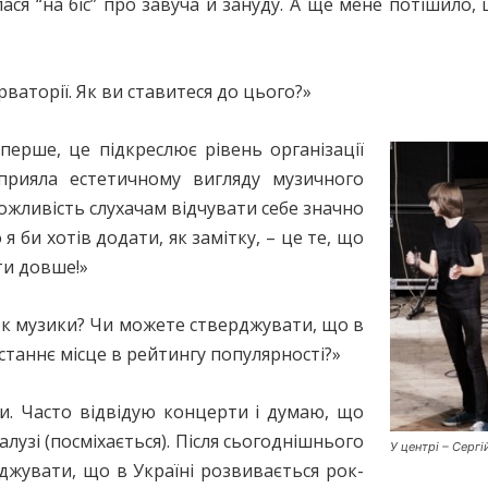
ася “на біс” про завуча й зануду. А ще мене потішило,
рваторії. Як ви ставитеся до цього?»
рше, це підкреслює рівень організації
сприяла естетичному вигляду музичного
ожливість слухачам відчувати себе значно
я би хотів додати, як замітку, – це те, що
ти довше!»
к музики? Чи можете стверджувати, що в
станнє місце в рейтингу популярності?»
. Часто відвідую концерти і думаю, що
лузі (посміхається). Після сьогоднішнього
У центрі – Серг
джувати, що в Україні розвивається рок-