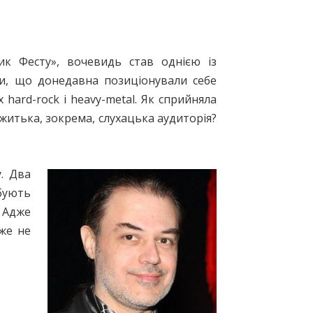
к Фесту», вочевидь став однією із
ри, що донедавна позиціонували себе
 hard-rock і heavy-metal. Як сприйняла
житька, зокрема, слухацька аудиторія?
. Два
обують
. Адже
же не