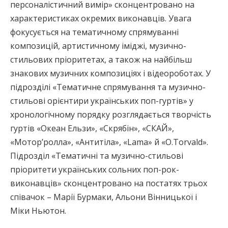
персоналістичний вимір» сконцентровано на
характеристиках окремих виконавців. Увага
фокусується на тематичному спрямуванні
композицій, артистичному іміджі, музично-
стильових пріоритетах, а також на найбільш
знакових музичних композиціях і відеороботах. У
підрозділі «Тематичне спрямування та музично-
стильові орієнтири українських поп-гуртів» у
хронологічному порядку розглядається творчість
гуртів «Океан Ельзи», «Скрябін», «СКАЙ»,
«Мотор’ролла», «Антитіла», «Lama» й «O.Torvald».
Підрозділ «Тематичні та музично-стильові
пріоритети українських сольних поп-рок-
виконавців» сконцентровано на постатях трьох
співачок – Марії Бурмаки, Альони Вінницької і
Міки Ньютон.