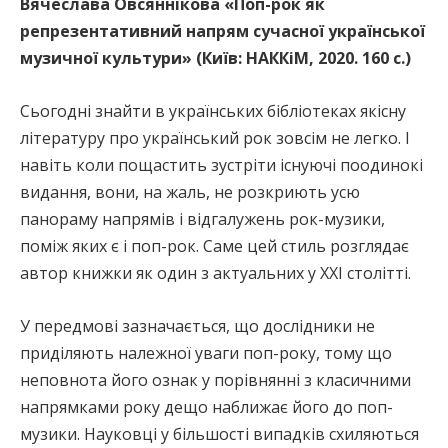
Вячеслава Овсяннікова «Поп-рок як
репрезентативний напрям сучасної української
музичної культури» (Київ: НАККіМ, 2020. 160 с.)
Сьогодні знайти в українських бібліотеках якісну
літературу про український рок зовсім не легко. І
навіть коли пощастить зустріти існуючі поодинокі
видання, вони, на жаль, не розкриють усю
панораму напрямів і відгалужень рок-музики,
поміж яких є і поп-рок. Саме цей стиль розглядає
автор книжки як один з актуальних у XXI столітті.
У передмові зазначається, що дослідники не
приділяють належної уваги поп-року, тому що
неповнота його ознак у порівнянні з класичними
напрямками року дещо наближає його до поп-
музики. Науковці у більшості випадків схиляються