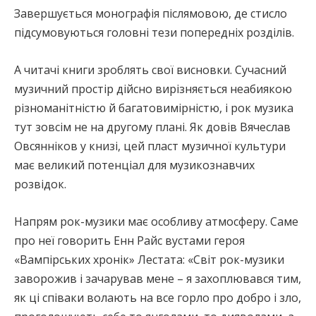
Завершується монографія післямовою, де стисло
підсумовуються головні тези попередніх розділів.
А читачі книги зроблять свої висновки. Сучасний
музичний простір дійсно вирізняється неабиякою
різноманітністю й багатовимірністю, і рок музика
тут зовсім не на другому плані. Як довів Вячеслав
Овсянніков у книзі, цей пласт музичної культури
має великий потенціал для музикознавчих
розвідок.
Напрям рок-музики має особливу атмосферу. Саме
про неї говорить Енн Райс вустами героя
«Вампірських хронік» Лестата: «Світ рок-музики
заворожив і зачарував мене – я захоплювався тим,
як ці співаки волають на все горло про добро і зло,