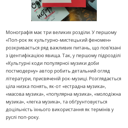
Монографія має три великих розділи. У першому
«Поп-рок як культурно-мистецький феномен»
розкривається ряд важливих питань, що пов’язані
з ідентифікацією явища. Так, у першому підрозділі
«Культурні коди популярної музики доби
постмодерну» автор робить детальний огляд
літератури, присвяченій рок-музиці. Розглядається
ціла низка понять, як-от «естрадна музика»,
«масова музика», «популярна музика», «молодіжна
музика», «легка музика», та обґрунтовується
доцільність їхнього використання як термінів у
руслі поп-року.