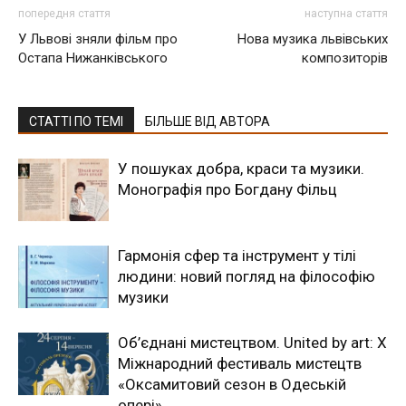
попередня стаття
наступна стаття
У Львові зняли фільм про
Нова музика львівських
Остапа Нижанківського
композиторів
СТАТТІ ПО ТЕМІ
БІЛЬШЕ ВІД АВТОРА
У пошуках добра, краси та музики.
Монографія про Богдану Фільц
Гармонія сфер та інструмент у тілі
людини: новий погляд на філософію
музики
Об’єднані мистецтвом. United by art: Х
Міжнародний фестиваль мистецтв
«Оксамитовий сезон в Одеській
опері»