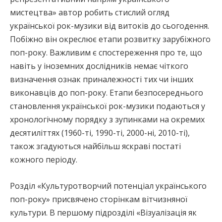
мистецтва» автор робить стислий огляд
української рок-музики від витоків до сьогодення.
Побіжно він окреслює етапи розвитку зарубіжного
поп-року. Важливим є спостереження про те, що
навіть у іноземних дослідників немає чіткого
визначення ознак приналежності тих чи інших
виконавців до поп-року. Етапи безпосереднього
становлення української рок-музики подаються у
хронологічному порядку з зупинками на окремих
десятиліттях (1960-ті, 1990-ті, 2000-ні, 2010-ті),
також згадуються найбільш яскраві постаті
кожного періоду.
Розділ «Культуротворчий потенціал українського
поп-року» присвячено сторінкам вітчизняної
культури. В першому підрозділі «Візуалізація як