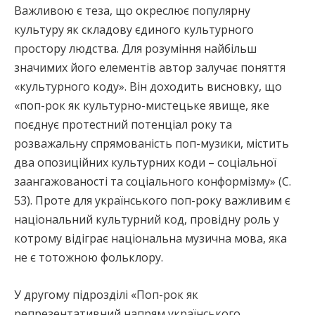
Важливою є теза, що окреслює популярну
культуру як складову єдиного культурного
простору людства. Для розуміння найбільш
значимих його елементів автор залучає поняття
«культурного коду». Він доходить висновку, що
«поп-рок як культурно-мистецьке явище, яке
поєднує протестний потенціал року та
розважальну спрямованість поп-музики, містить
два опозиційних культурних коди – соціальної
заангажованості та соціального конформізму» (С.
53). Проте для українського поп-року важливим є
національний культурний код, провідну роль у
котрому відіграє національна музична мова, яка
не є тотожною фольклору.
У другому підрозділі «Поп-рок як
репрезентативний напрям українського