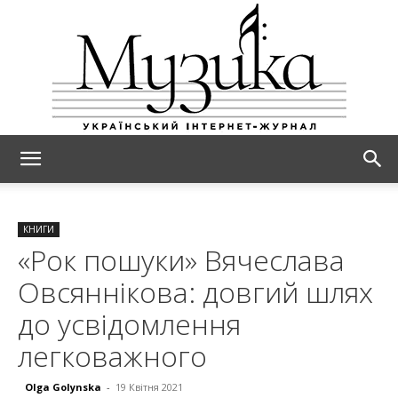
МУЗИКА
КНИГИ
«Рок пошуки» Вячеслава
Овсяннікова: довгий шлях
до усвідомлення
легковажного
Olga Golynska
-
19 Квітня 2021