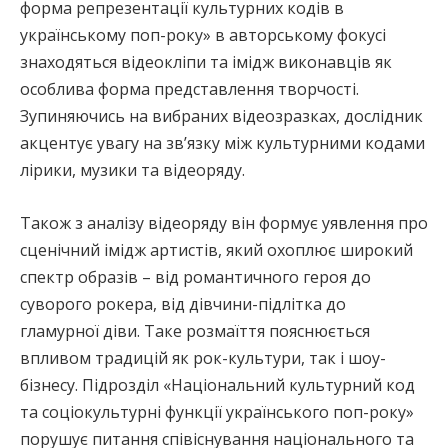
форма репрезентації культурних кодів в
українському поп-року» в авторському фокусі
знаходяться відеокліпи та імідж виконавців як
особлива форма представлення творчості.
Зупиняючись на вибраних відеозразках, дослідник
акцентує увагу на зв’язку між культурними кодами
лірики, музики та відеоряду.
Також з аналізу відеоряду він формує уявлення про
сценічний імідж артистів, який охоплює широкий
спектр образів – від романтичного героя до
суворого рокера, від дівчини-підлітка до
гламурної діви. Таке розмаїття пояснюється
впливом традицій як рок-культури, так і шоу-
бізнесу. Підрозділ «Національний культурний код
та соціокультурні функції українського поп-року»
порушує питання співіснування національного та