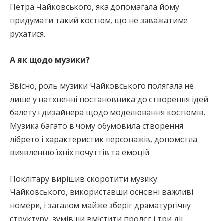
Петра Чайковського, яка допомагала йому
придумати такий костюм, що не заважатиме
рухатися.
А як щодо музики?
Звісно, роль музики Чайковського полягала не
лише у натхненні постановника до створення ідей
балету і дизайнера щодо моделювання костюмів.
Музика багато в чому обумовила створення
лібрето і характеристик персонажів, допомогла
виявленню їхніх почуттів та емоцій.
Поклітару вирішив скоротити музику
Чайковського, використавши основні важливі
номери, і загалом майже зберіг драматургічну
структуру, зумівши вмістити пролог і три дії