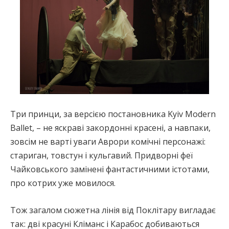
Три принци, за версією постановника Kyiv Modern
Ballet, – не яскраві закордонні красені, а навпаки,
зовсім не варті уваги Аврори комічні персонажі:
стариган, товстун і кульгавий. Придворні феї
Чайковського замінені фантастичними істотами,
про котрих уже мовилося.
Тож загалом сюжетна лінія від Поклітару вигладає
так: дві красуні Кліманс і Карабос добиваються