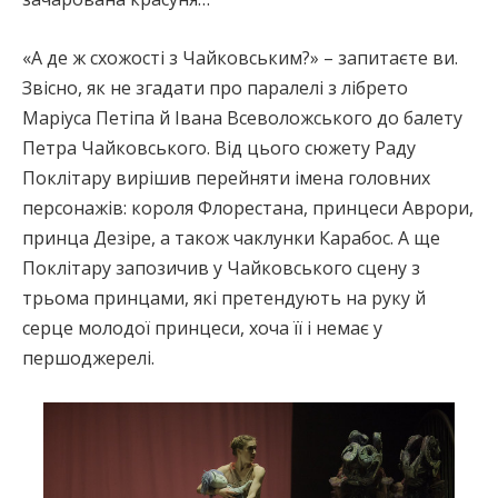
«А де ж схожості з Чайковським?» – запитаєте ви.
Звісно, як не згадати про паралелі з лібрето
Маріуса Петіпа й Івана Всеволожського до балету
Петра Чайковського. Від цього сюжету Раду
Поклітару вирішив перейняти імена головних
персонажів: короля Флорестана, принцеси Аврори,
принца Дезіре, а також чаклунки Карабос. А ще
Поклітару запозичив у Чайковського сцену з
трьома принцами, які претендують на руку й
серце молодої принцеси, хоча її і немає у
першоджерелі.