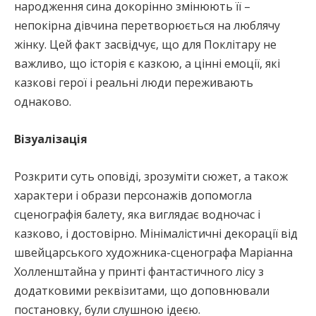
народження сина докорінно змінюють її –
непокірна дівчина перетворюється на люблячу
жінку. Цей факт засвідчує, що для Поклітару не
важливо, що історія є казкою, а цінні емоції, які
казкові герої і реальні люди переживають
однаково.
Візуалізація
Розкрити суть оповіді, зрозуміти сюжет, а також
характери і образи персонажів допомогла
сценографія балету, яка виглядає водночас і
казково, і достовірно. Мінімалістичні декорації від
швейцарського художника-сценографа Маріанна
Холленштайна у принті фантастичного лісу з
додатковими реквізитами, що доповнювали
постановку, були слушною ідеєю.