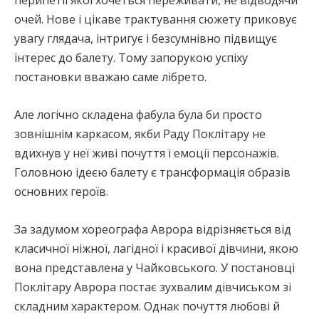
очей. Нове і цікаве трактування сюжету приковує
увагу глядача, інтригує і безсумнівно підвищує
інтерес до балету. Тому запорукою успіху
постановки вважаю саме лібрето.
Але логічно складена фабула була би просто
зовнішнім каркасом, якби Раду Поклітару не
вдихнув у неї живі почуття і емоції персонажів.
Головною ідеєю балету є трансформація образів
основних героїв.
За задумом хореографа Аврора відрізняється від
класичної ніжної, лагідної і красивої дівчини, якою
вона представлена у Чайковського. У постановці
Поклітару Аврора постає зухвалим дівчиськом зі
складним характером. Однак почуття любові й