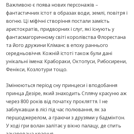
Важливою є поява нових персонажів –
фантастичних істот в образах води, землі, повітря і
вогню. Ці міфічні створіння постали замість
аристократів, придворних і слуг, які існують у
фантасмагоричному світі королівства Флорестана
та його дружини Кліманс в епоху раннього
середньовіччя. Кожній істоті також були дані
унікальні імена: Крабораки, Октопуси, Рибосирени,
Фенікси, Козлотури тощо.
Змінюються період сну принцеси і вподобання
принца Дезіре, який знаходить Сплячу красуню аж
через 800 років від початку прокляття. І не
заблукавши в лісі під час полювання, як за
першоджерелом, а граючи з друзями у бадмінтон.
У ході гри волан залітає у вікно палацу, де спить
зачарована красуня…