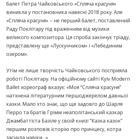
балет Петра Чайковського «Спляча красуня»
виникла у постановника навесні 2018 року. Але
«Спляча красуня» – не перший балет, поставлений
Раду Поклітару під враженням від музики
великого композитора. Ця спроба закінчує тріаду,
представлену ще «Лускунчиком» і «Лебединим
озером».
Утім не лише творчість Чайковського посприяла
роботі Поклітару. На офіційному сайті Kyiv Modern
Ballet хореограф вказує: «Моя “Спляча красуня”
натхнена літературним першоджерелом давньої
казки. Мало хто знає, що ще задовго до Шарля
Перро та братів Грімм неаполітанський казкар
Джамбаттіста Базіле у своїй книзі “Казка казок”
першим розповів історію про принцесу, котра
заснула навіки…»