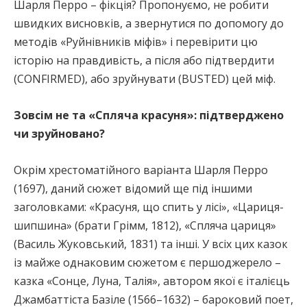
Шарля Перро – фікція? Пропонуємо, не робити
швидких висновків, а звернутися по допомогу до
методів «Руйнівників міфів» і перевірити цю
історію на правдивість, а після або підтвердити
(CONFIRMED), або зруйнувати (BUSTED) цей міф.
Зовсім не та «Спляча красуня»: підтверджено
чи зруйновано?
Окрім хрестоматійного варіанта Шарля Перро
(1697), даний сюжет відомий ще під іншими
заголовками: «Красуня, що спить у лісі», «Цариця-
шипшина» (брати Грімм, 1812), «Спляча цариця»
(Василь Жуковський, 1831) та інші. У всіх цих казок
із майже однаковим сюжетом є першоджерело –
казка «Сонце, Луна, Талія», автором якої є італієць
Джамбаттіста Базіле (1566–1632) – бароковий поет,