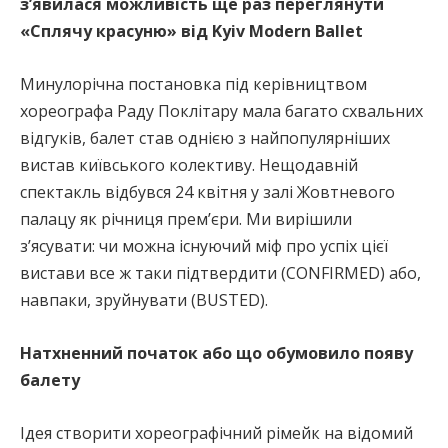
з’явилася можливість ще раз переглянути
«Сплячу красуню» від Kyiv Modern Ballet
Минулорічна постановка під керівництвом
хореографа Раду Поклітару мала багато схвальних
відгуків, балет став однією з найпопулярніших
вистав київського колективу. Нещодавній
спектакль відбувся 24 квітня у залі Жовтневого
палацу як річниця прем’єри. Ми вирішили
з’ясувати: чи можна існуючий міф про успіх цієї
вистави все ж таки підтвердити (CONFIRMED) або,
навпаки, зруйнувати (BUSTED).
Натхненний початок або що обумовило появу
балету
Ідея створити хореографічний рімейк на відомий