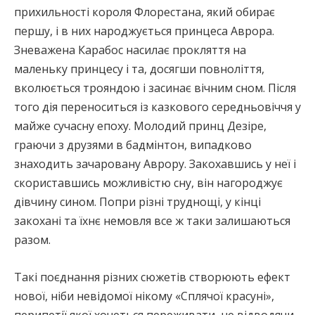
прихильності короля Флорестана, який обирає
першу, і в них народжується принцеса Аврора.
Зневажена Карабос насилає прокляття на
маленьку принцесу і та, досягши повноліття,
вколюється трояндою і засинає вічним сном. Після
того дія переноситься із казкового середньовіччя у
майже сучасну епоху. Молодий принц Дезіре,
граючи з друзями в бадмінтон, випадково
знаходить зачаровану Аврору. Закохавшись у неї і
скориставшись можливістю сну, він нагороджує
дівчину сином. Попри різні труднощі, у кінці
закохані та їхнє немовля все ж таки залишаються
разом.
Такі поєднання різних сюжетів створюють ефект
нової, ніби невідомої нікому «Сплячої красуні»,
перипетії якої хочеться переживати, не відводячи