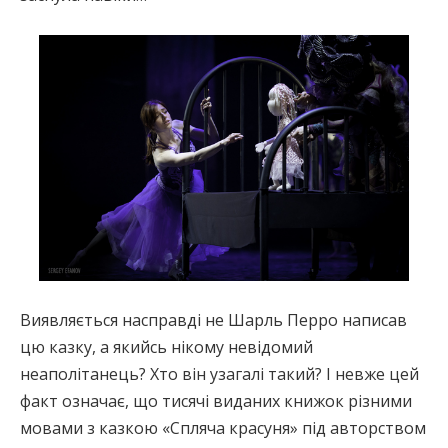
Виявляється насправді не Шарль Перро написав
цю казку, а якийсь нікому невідомий
неаполітанець? Хто він узагалі такий? І невже цей
факт означає, що тисячі виданих книжок різними
мовами з казкою «Спляча красуня» під авторством