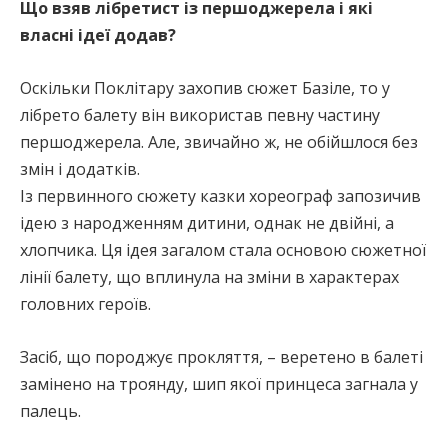
Що взяв лібретист із першоджерела і які
власні ідеї додав?
Оскільки Поклітару захопив сюжет Базіле, то у
лібрето балету він використав певну частину
першоджерела. Але, звичайно ж, не обійшлося без
змін і додатків.
Із первинного сюжету казки хореограф запозичив
ідею з народженням дитини, однак не двійні, а
хлопчика. Ця ідея загалом стала основою сюжетної
лінії балету, що вплинула на зміни в характерах
головних героїв.
Засіб, що породжує прокляття, – веретено в балеті
замінено на троянду, шип якої принцеса загнала у
палець.