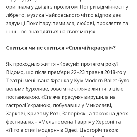
оригінала у дві дії з прологом. Попри відмінності у
лібрето, музика Чайковського чітко відповідає
задумці Поклітару: теми зла, любові, прокляття та
інші – всі знаходяться на своїх місцях.
Спиться чи не спиться «Сплячій красуні»?
Як проходило життя «Красуні» протягом року?
Відомо, що після прем’єри 22–23 травня 2018-го у
Театрі імені Івана Франка у Kyiv Modern Ballet було
вельми бурхливе, зовсім не спляче життя із цією
постановкою. «Спляча красуня» вирушила на
гастролі Україною, побувавши у Миколаєві,
Харкові, Кривому Розі, Запоріжжі, а також на двох
фестивалях – «Мельпомена Таврії» у Херсоні та
«Літо в стилі модерн» в Одесі. Цьогоріч також