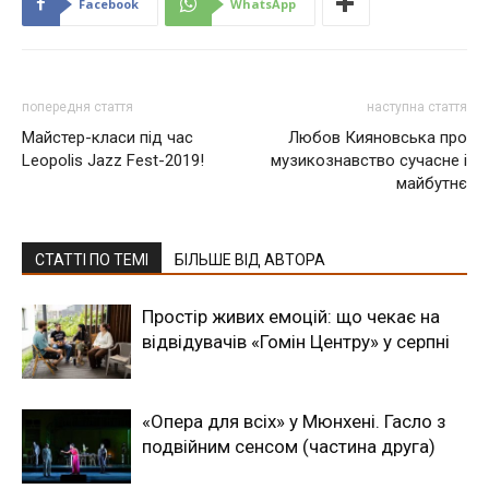
Facebook
WhatsApp
попередня стаття
наступна стаття
Майстер-класи під час
Любов Кияновська про
Leopolis Jazz Fest-2019!
музикознавство сучасне і
майбутнє
СТАТТІ ПО ТЕМІ
БІЛЬШЕ ВІД АВТОРА
Простір живих емоцій: що чекає на
відвідувачів «Гомін Центру» у серпні
«Опера для всіх» у Мюнхені. Гасло з
подвійним сенсом (частина друга)