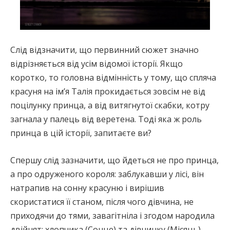
Слід відзначити, що первинний сюжет значно
відрізняється від усім відомої історії. Якщо
коротко, то головна відмінність у тому, що спляча
красуня на ім’я Талія прокидається зовсім не від
поцілунку принца, а від витягнутої скабки, котру
загнала у палець від веретена. Тоді яка ж роль
принца в цій історії, запитаєте ви?
Спершу слід зазначити, що йдеться не про принца,
а про одруженого короля: заблукавши у лісі, він
натрапив на сонну красуню і вирішив
скористатися її станом, після чого дівчина, не
приходячи до тями, завагітніла і згодом народила
двійнят: хлопчика (Сонце) та дівчинку (Місяць).