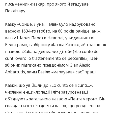
письменник-казкар, про якого й згадував
Поклітару.
Казку «Сонце, Луна, Талія» було надруковано
весною 1634-го (тобто, на 60 років раніше, аніж
казку Шарля Перо) в Неаполі, у видавництві
Бельтрамо, в збірнику «Казка Казок», або за іншою
назвою «Забава для малих дітей» («Lo cunto de li
cunti overo lo trattenemiento de peccerille»). Цей
збірник підписано псевдонімом Gian Alesio
Abbattutis, яким Базіле «маркував» свої праці.
Казки, що увійшли до «Lo cunto de li cunti…»,
численні енциклопедії і літературознавці
об’єднують загальною назвою «Пентамерон». Він
складається з п’ятдесяти казок, що розділені на
п’ять днів і поєднанні обрамленням – віршами-