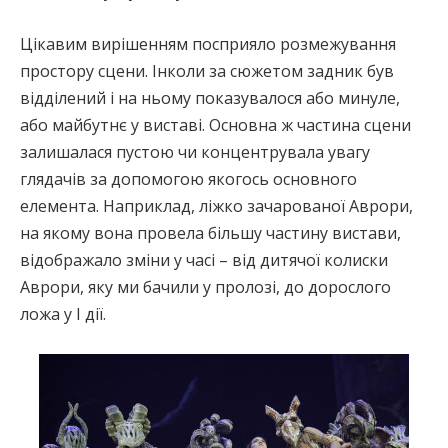
Цікавим вирішенням посприяло розмежування
простору сцени. Інколи за сюжетом задник був
відділений і на ньому показувалося або минуле,
або майбутнє у виставі. Основна ж частина сцени
залишалася пустою чи концентрувала увагу
глядачів за допомогою якогось основного
елемента. Наприклад, ліжко зачарованої Аврори,
на якому вона провела більшу частину вистави,
відображало зміни у часі – від дитячої колиски
Аврори, яку ми бачили у пролозі, до дорослого
ложа у І дії.