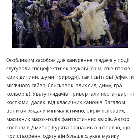
Особливим засобом для занурення глядача у події
слугували спецефекти: як звукові (грім, спів птахів,
крик дитини, шуми природи), так і світлові (ефекти
місячного сяйва, блискавок, злих сил, диму, гра
кольорів). Увагу глядачів привертали нестандартні
костюми, далекі від класичних канонів. Загалом
вони виглядали мінімалістично, окрім яскравих,
масивних масок-голів фантастичних звірів. Автор
костюмів Дмитро Курята зазначив в інтерв’ю, що
при створенні одягу він більше слухав музику