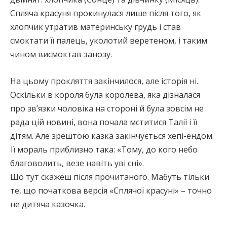
Спляча красуня прокинулася лише після того, як
хлопчик утратив материнську грудь і став
смоктати її палець, уколотий веретеном, і таким
чином висмоктав занозу.
На цьому прокляття закінчилося, але історія ні.
Оскільки в короля була королева, яка дізналася
про зв’язки чоловіка на стороні й була зовсім не
рада цій новині, вона почала мститися Талії і її
дітям. Але зрештою казка закінчується хепі-ендом.
Її мораль приблизно така: «Тому, до кого небо
благоволить, везе навіть уві сні».
Що тут скажеш після прочитаного. Мабуть тільки
те, що початкова версія «Сплячої красуні» – точно
не дитяча казочка.