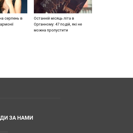
на серпень в
Останній місяць літа в
армонії
Органному: 47 подій, які не
можна пропустити
ДИ ЗА НАМИ