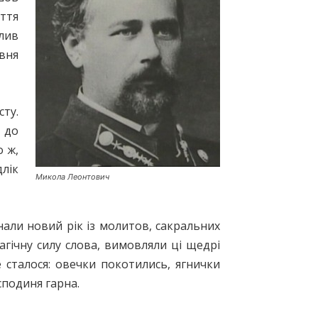
уття
лив
авня
ту.
 до
о ж,
длік
Микола Леонтович
нали новий рік із молитов, сакральних
агічну силу слова, вимовляли ці щедрі
е сталося: овечки покотились, ягнички
сподиня гарна.