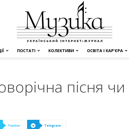
ІЇ
ПОСТАТІ
КОЛЕКТИВИ
ОСВІТА І КАР’ЄРА
МУЗИКА
оворічна пісня чи
Twitter
Telegram