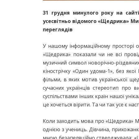
31 грудня минулого року на сайт
усесвітньо відомого «Щедрика» Мик
переглядів
У нашому інформаційному просторі ос
«Щедрика» показали чи не всі прові
музичний символ новорічно-різдвяних 
кінострічку «Один удома-1», без яко
фільми, в яких мотив української ще
сучасних українців стереотип про ви
суспільствами інших країн нашої уніка
це хочеться вірити. Та чи так усе є нас
Коли заходить мова про «Щедрика» Ми
однією з учениць. Дівчина, прихожанка
мною безапеляційно стверджувала: «