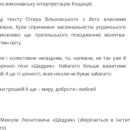
 про виконавську інтерпретацію Кощиця).
д тексту Пітера Вільховського з його власними
умовно, були спричинені заклинальністю українського
можливо ще трипільського походження) молитва-
імн світу.
и і колективне несвідоме, то, напевне, не так уже й
річної пісні «Щедрик». Набагато більше важитиме
й. А це ті цінності, яких ніколи не буває забагато.
рки грошей! А ще – миру, доброти і любові!
Миколи Леонтовича «Щедрик» (зберігається в Інститу
го)