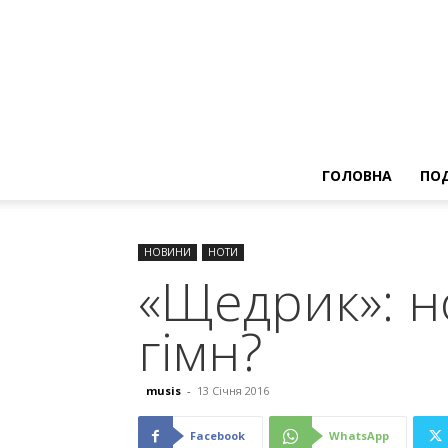
ГОЛОВНА
ПОД
НОВИНИ
НОТИ
«Щедрик»: н
гімн?
musis
-
13 Січня 2016
Facebook
WhatsApp