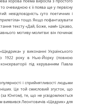
чева хорова поема виросла з простого
то очевидною є її поява ще у первісну
ий: невідповідність суто поетичних і
 «прилетіла» тощо. Якщо пофантазувати
тання тексту «Дай, Боже, нам!» Цікаво,
давнього мотиву-молитви: він починає
 «Щедрика» у виконанні Українського
но 1922 року в Нью-Йорку (повною
консерваторії під керуванням Павла
опулярності і сприйнятливості людьми
сніших. Це той смисловий згусток, що
(за Юнгом), те, що не усвідомлюється
ним виявився Леонтовичів «Щедрик» для