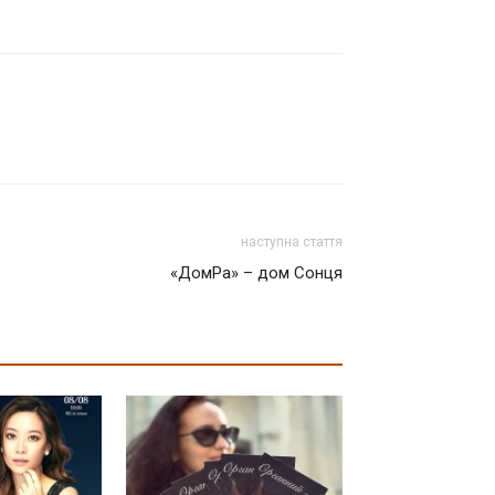
наступна стаття
«ДомРа» – дом Сонця