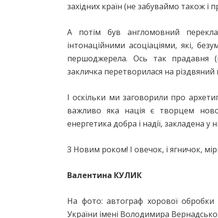
західних країн (не забуваймо також і
А потім був англомовний перекла
інтонаційними асоціаціями, які, без
першоджерела. Ось так прадавня (
закличка перетворилася на різдвяний г
І оскільки ми заговорили про архетип
важливо яка нація є творцем ново
енергетика добра і надії, закладена у ні
З Новим роком! І овечок, і ягничок, мі
Валентина КУЛИК
На фото: автограф хорової обробки 
України імені Володимира Вернадсько