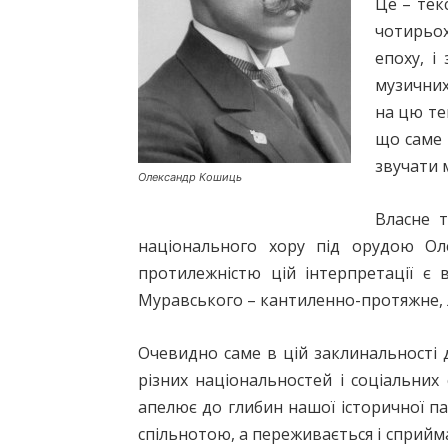
Це – тек
чотирьох
епоху, і
музичних
на цю те
що саме 
звучати 
Олександр Кошиць
Власне т
національного хору під орудою О
протилежністю цій інтерпретації є
Муравського – кантиленно-протяжне, л
Очевидно саме в цій заклинальності 
різних національностей і соціальних
апелює до глибин нашої історичної п
спільнотою, а переживається і сприйм