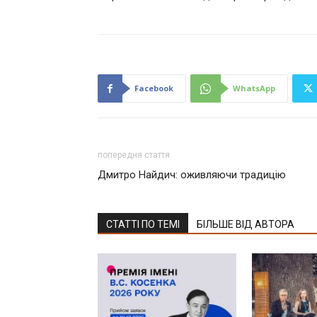
Facebook
WhatsApp
попередня стаття
Дмитро Найдич: оживляючи традицію
СТАТТІ ПО ТЕМІ
БІЛЬШЕ ВІД АВТОРА