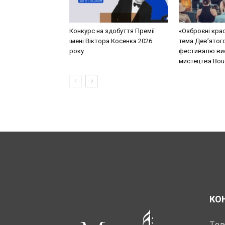
Конкурс на здобуття Премії
«Озброєні кра
імені Віктора Косенка 2026
тема Дев’ятог
року
фестивалю ви
мистецтва Bouq
КО
Тел