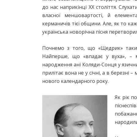
до нас наприкінці ХХ століття. Слуха
власної меншовартості, й елементар
керманичів тієї общини. Але, як то ка
українська новорічна пісня перетворил
Почнемо з того, що «Щедрик» таки н
Найперше, що «впадає у вуха», – 
народження ані Коляди-Сонця у язичниць
прилітає вона не у січні, а в березні 
нового календарного року.
Як рік п
піснеспі
побажанн
народили