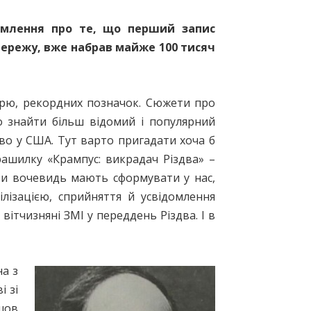
домлення про те, що перший запис
мережу, вже набрав майже 100 тисяч
вірю, рекордних позначок. Сюжети про
о знайти більш відомий і популярний
иво у США. Тут варто пригадати хоча б
рашилку «Крампус: викрадач Різдва» –
кти вочевидь мають сформувати у нас,
ілізацією, сприйняття й усвідомлення
вітчизняні ЗМІ у переддень Різдва. І в
а з
і зі
шов