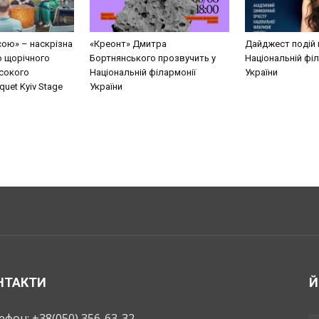
сою» – наскрізна
«Креонт» Дмитра
Дайджест подій 
о щорічного
Бортнянського прозвучить у
Національній філ
сокого
Національній філармонії
України
uet Kyiv Stage
України
НТАКТИ
Й
ефон: +38(050) 356-63-32