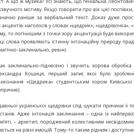
ст. А що ж музика? Усі знають, що геніальна Леонтови
звучного мотиву. Якщо говорити про вік цієї поспівки, 
 значно раніше за вербальний текст. Доказ дуже прост
 акцентів-наголосів у словах «щедрик», «щедрівочка»,
му, то логічнішим з точки зору акцентуації буде викорис
ці слова проявляють істинну інтонаційну природу пра
магічно-заклинально, ревно.
ак заклинально-піднесено і звучить хорова обробка
лександра Кошиця, перший запис якої було зробле
 виконання «Щедрика» студентським хором Київської 
іричне).
давньої української щедрівки слід шукати причини її п
 станів. Адже інтонація заклинання – одна із найперві
ам’яті, – архетип, породжений колективним несвідомим 
ається на рівні емоцій. Тому-то таким рідним і доступ