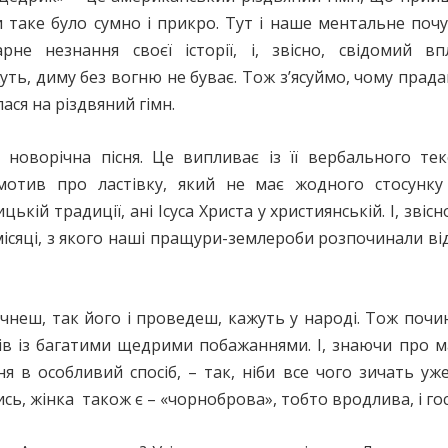
ти таке було сумно і прикро. Тут і наше ментальне поч
не незнання своєї історії, і, звісно, свідомий вп
жуть, диму без вогню не буває. Тож з’ясуймо, чому прад
ася на різдвяний гімн.
оворічна пісня. Це випливає із її вербального текс
мотив про ластівку, який не має жодного стосунку
кій традиції, ані Ісуса Христа у християнській. І, звісн
– місяці, з якого наші пращури-землероби розпочинали ві
очнеш, так його і проведеш, кажуть у народі. Тож почи
вів із багатими щедрими побажаннями. І, знаючи про м
я в особливий спосіб, – так, ніби все чого зичать уж
сь, жінка також є – «чорноброва», тобто вродлива, і го