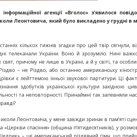
і інформаційної агенції «Вголос» з’явилося пові
оли Леонтовича, який було викладено у грудні в 
танніх кількох тижнів згадки про цей твір сягнули, 
дні телеканали України. Воно й зрозуміло. Нині важк
свят, причому не лише в Україні, а й у світі, та особл
ї Різдво – не Різдво, або останню американську кіност
дрівки є лейттемою їхньої звукової партитури. Ці фа
знання здобутків української культури західною цив
льності та неповторності. Принаймні так запевняли нас 
правді?
коли Леонтовича, у мене завжди зринає в пам’яті сцен
 «Церкви спасіння» (община п’ятидесятників), у розмов
Щедрик» – це американський різдвяний гімн, що прий