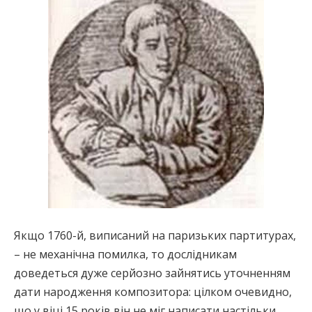
Якщо 1760-й, виписаний на паризьких партитурах,
– не механічна помилка, то дослідникам
доведеться дуже серйозно зайнятись уточненням
дати народження композитора: цілком очевидно,
що у віці 15 років він не міг написати настільки