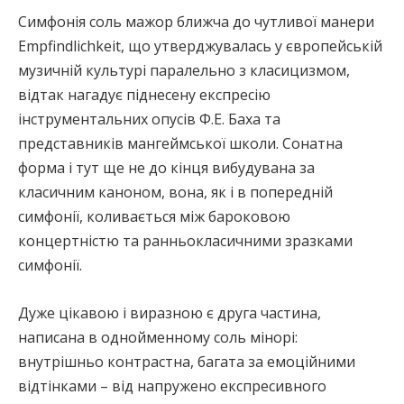
Симфонія соль мажор ближча до чутливої манери
Empfindlichkeit, що утверджувалась у європейській
музичній культурі паралельно з класицизмом,
відтак нагадує піднесену експресію
інструментальних опусів Ф.Е. Баха та
представників мангеймської школи. Сонатна
форма і тут ще не до кінця вибудувана за
класичним каноном, вона, як і в попередній
симфонії, коливається між бароковою
концертністю та ранньокласичними зразками
симфонії.
Дуже цікавою і виразною є друга частина,
написана в однойменному соль мінорі:
внутрішньо контрастна, багата за емоційними
відтінками – від напружено експресивного