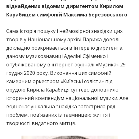
віднайдених відомим диригентом Кирилом
Карабицем симфоній Максима Березовського
Сама історія пошуку і неймовірної знахідки цих
творів у Національному архіві Парижа доволі
докладно розкривається в інтерв’ю диригента,
даному музикознавиці Аделіні Єфіменко і
опублікованому в інтернет-журналі «Музика» 29
грудня 2020 року. Виконання цих симфоній
камерним оркестром «Київські солісти» під
орудою Кирила Карабиця суттєво доповнило
історичний компендіум національної музики. Але
водночас унікальна знахідка загострила ряд
проблем, пов’язаних із таємницею життя і
творчості видатного митця.