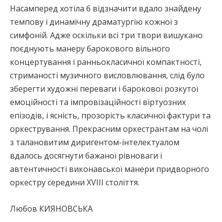
Насамперед хотіла б відзначити вдало знайдену
темпову і динамічну драматургію кожної з
симфоній. Адже оскільки всі три твори вишукано
поєднують манеру барокового вільного
концертування і ранньокласичної компактності,
стриманості музичного висловлювання, слід було
зберегти художні переваги і барокової розкутої
емоційності та імпровізаційності віртуозних
епізодів, і ясність, прозорість класичної фактури та
оркестрування. Прекрасним оркестрантам на чолі
з талановитим диригентом-інтелектуалом
вдалось досягнути бажаної рівноваги і
автентичності виконавської манери придворного
оркестру середини XVIII століття.
Любов КИЯНОВСЬКА