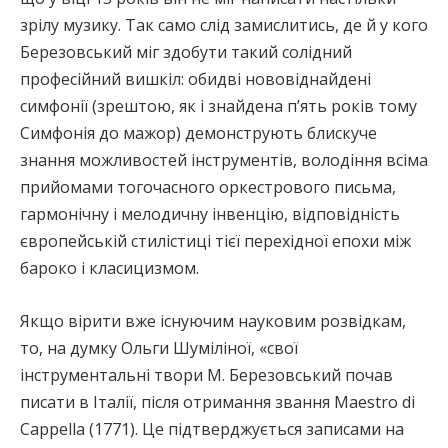
зрілу музику. Так само слід замислитись, де й у кого
Березовський міг здобути такий солідний
професійний вишкіл: обидві нововіднайдені
симфонії (зрештою, як і знайдена п’ять років тому
Симфонія до мажор) демонструють блискуче
знання можливостей інструментів, володіння всіма
прийомами тогочасного оркестрового письма,
гармонічну і мелодичну інвенцію, відповідність
європейській стилістиці тієї перехідної епохи між
бароко і класицизмом.
Якщо вірити вже існуючим науковим розвідкам,
то, на думку Ольги Шуміліної, «свої
інструментальні твори М. Березовський почав
писати в Італії, після отримання звання Мaestro di
Cappella (1771). Це підтверджується записами на