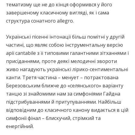
тематизму ще не до кінця оформився у його
завершеному класичному вигляді, як і сама
структура сонатного allegro.
Українські пісенні інтонації більш помітні у другій
частині, що являє собою інструментальну версію
арії cantabile з її типовими галантними зітханнями і
присіданнями, проте деякі мелодичні звороти
живо нагадують українські лірико-сентиментальні
канти. Третя частина – менует – потрактована
Березовським ближче до «селянського» варіанту
танцю зі знайомими нам за симфоніями Гайдна
підстрибуваннями й притупуваннями. Найбільш
відповідним до класичного канону видається в цій
симфонії фінал – блискучий, стрімкий та
енергійний.