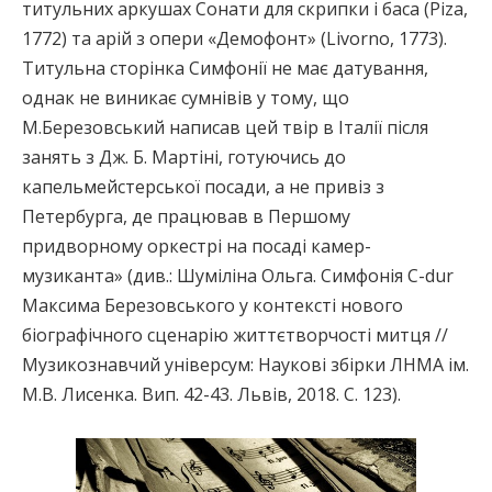
титульних аркушах Сонати для скрипки і баса (Piza,
1772) та арій з опери «Демофонт» (Livorno, 1773).
Титульна сторінка Симфонії не має датування,
однак не виникає сумнівів у тому, що
М.Березовський написав цей твір в Італії після
занять з Дж. Б. Мартіні, готуючись до
капельмейстерської посади, а не привіз з
Петербурга, де працював в Першому
придворному оркестрі на посаді камер-
музиканта» (див.: Шуміліна Ольга. Симфонія C-dur
Максима Березовського у контексті нового
біографічного сценарію життєтворчості митця //
Музикознавчий універсум: Наукові збірки ЛНМА ім.
М.В. Лисенка. Вип. 42-43. Львів, 2018. С. 123).