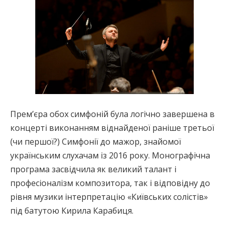
Прем’єра обох симфоній була логічно завершена в
концерті виконанням віднайденої раніше третьої
(чи першої?) Симфонії до мажор, знайомої
українським слухачам із 2016 року. Монографічна
програма засвідчила як великий талант і
професіоналізм композитора, так і відповідну до
рівня музики інтерпретацію «Київських солістів»
під батутою Кирила Карабиця.