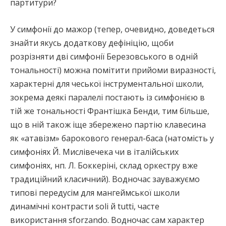
партитури?
У симфонії до мажор (тепер, очевидно, доведеться
знайти якусь додаткову дефініцію, щоби
розрізняти дві симфонії Березовського в одній
тональності) можна помітити прийоми виразності,
характерні для чеської інструментальної школи,
зокрема деякі паралелі постають із симфонією в
тій же тональності Франтішка Бенди, тим більше,
що в ній також іще збережено партію клавесина
як «атавізм» барокового генерал-баса (натомість у
симфоніях Й. Мислівечека чи в італійських
симфоніях, нп. Л. Боккеріні, склад оркестру вже
традиційний класичний). Водночас зауважуємо
типові передусім для мангеймської школи
динамічні контрасти soli й tutti, часте
використання sforzando. Водночас сам характер