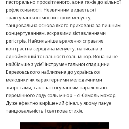
пасторально просвітленого, вона тяжіє до вільної
рефлексивності. Незвичним видається і
трактування композитором менуету,
танцювальна основа якого прихована за пишним
концертуванням, яскравими зіставленнями
регістрів. Найсильніше враження справляє
контрастна середина менуету, написана в
однойменній тональності соль мінор. Вона чи не
найбільше з усієї інструментальної спадщини
Березовського наближена до української
мелодики як характерними мелодичними
зворотами, так і застосуванням паралельно-
перемінного ладу соль мінор – сі-бемоль мажор.
Дуже ефектно вирішений фінал, у якому панує
танцювальність і святкова стихія.