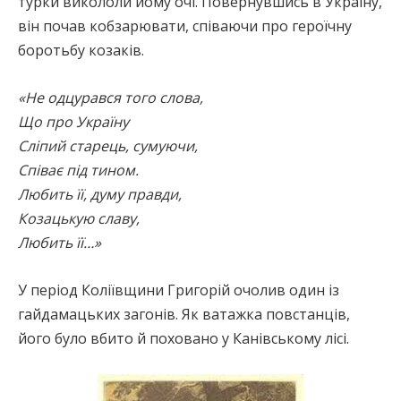
турки викололи йому очі. Повернувшись в Україну,
він почав кобзарювати, співаючи про героїчну
боротьбу козаків.
«Не одцурався того слова,
Що про Україну
Сліпий старець, сумуючи,
Співає під тином.
Любить її, думу правди,
Козацькую славу,
Любить її…»
У період Коліївщини Григорій очолив один із
гайдамацьких загонів. Як ватажка повстанців,
його було вбито й поховано у Канівському лісі.