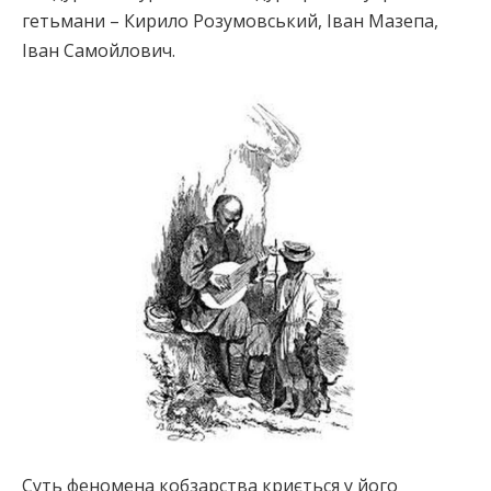
гетьмани – Кирило Розумовський, Іван Мазепа,
Іван Самойлович.
Суть феномена кобзарства криється у його