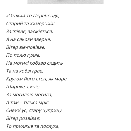
«Отакий-то Перебендя,
Старий та химерний!
Заспіває, засміється,
А на сльози зверне.
Вітер віє-повіває,
По полю гуляє.
На могилі кобзар сидить
Та на кобзі грає.
Кругом його степ, як море
Широке, синіє;
За могилою могила,
А там – тілько мріє.
Сивий ус, стару чуприну
Вітер розвіває;
То приляже та послуха,