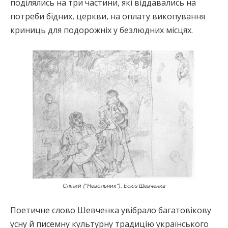
поділялись на три частини, які віддавались на
потреби бідних, церкви, на оплату викопування
криниць для подорожніх у безлюдних місцях.
Сліпий (“Невольник”). Ескіз Шевченка
Поетичне слово Шевченка увібрало багатовікову
усну й писемну культурну традицію українського