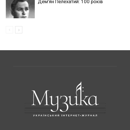
Дем’ян Пелехатий: 100 років