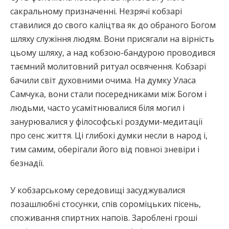
сакральному призначенні. Незрячі кобзарі
ставилися до свого каліцтва як до обраного Богом
шляху служіння людям. Вони присягали на вірність
цьому шляху, а над кобзою-бандурою проводився
таємний молитовний ритуал освячення. Кобзарі
бачили світ духовними очима. На думку Уласа
Самчука, вони стали посередниками між Богом і
людьми, часто усамітнювалися біля могил і
занурювалися у філософські роздуми-медитації
про сенс життя. Ці глибокі думки несли в народ і,
тим самим, оберігали його від повної зневіри і
безнадії.
У кобзарському середовищі засуджувалися
позашлюбні стосунки, спів сороміцьких пісень,
споживання спиртних напоїв. Зароблені гроші