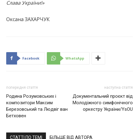
Слава України!»
Оксана ЗАХАРЧУК
Facebook
WhatsApp
попередня стаття
наступна стаття
Родина Розумовських і
Документальний проєкт від
композитори Максим
Молодіжного симфонічного
Березовський та Людвіг ван
оркестру України/YsOU
Бетховен
СТАТТІ ПО ТЕМІ
БІЛЬШЕ ВІД АВТОРА