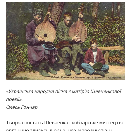
«Українська народна пісня є матір’ю Шевченкової
поезії».
Олесь Гончар
Творча постать Шевченка і кобзарське мистецтво
органічно злились в одне ціле. Народні співці –