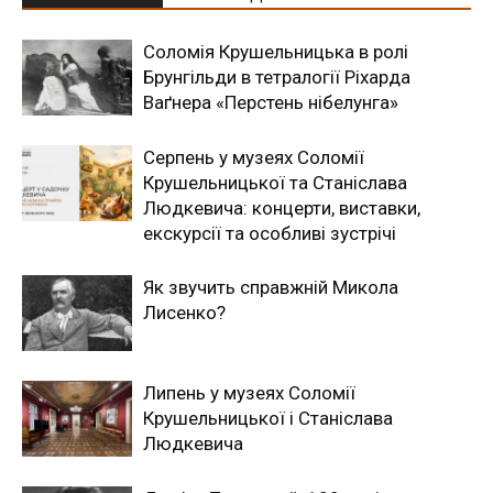
Соломія Крушельницька в ролі
Брунгільди в тетралогії Ріхарда
Ваґнера «Перстень нібелунга»
Серпень у музеях Соломії
Крушельницької та Станіслава
Людкевича: концерти, виставки,
екскурсії та особливі зустрічі
Як звучить справжній Микола
Лисенко?
Липень у музеях Соломії
Крушельницької і Станіслава
Людкевича