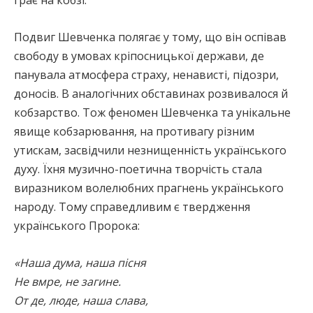
Подвиг Шевченка полягає у тому, що він оспівав
свободу в умовах кріпосницької держави, де
панувала атмосфера страху, ненависті, підозри,
доносів. В аналогічних обставинах розвивалося й
кобзарство. Тож феномен Шевченка та унікальне
явище кобзарювання, на противагу різним
утискам, засвідчили незнищенність українського
духу. Їхня музично-поетична творчість стала
виразником волелюбних прагнень українського
народу. Тому справедливим є твердження
українського Пророка:
«Наша дума, наша пісня
Не вмре, не загине.
От де, люде, наша слава,