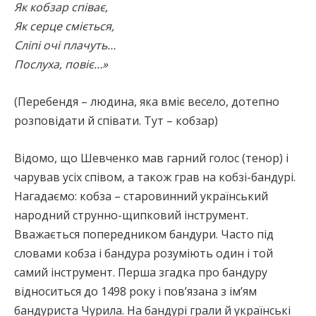
Як кобзар співає,
Як серце сміється,
Сліпі очі плачуть…
Послуха, повіє…»
(Перебендя – людина, яка вміє весело, дотепно
розповідати й співати. Тут – кобзар)
Відомо, що Шевченко мав гарний голос (тенор) і
чарував усіх співом, а також грав на кобзі-бандурі.
Нагадаємо: кобза – старовинний український
народний струнно-щипковий інструмент.
Вважається попередником бандури. Часто під
словами кобза і бандура розуміють один і той
самий інструмент. Перша згадка про бандуру
відноситься до 1498 року і пов’язана з ім’ям
бандуриста Чурила. На бандурі грали й українські