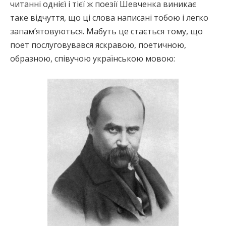
читанні однієї і тієї ж поезії Шевченка виникає
таке відчуття, що ці слова написані тобою і легко
запам’ятовуються. Мабуть це стається тому, що
поет послуговувався яскравою, поетичною,
образною, співучою українською мовою: