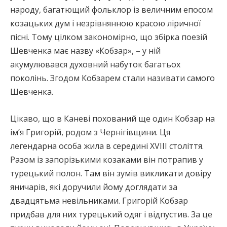
народу, багатющий фольклор із величним епосом
козацьких дум і незрівнянною красою ліричної
пісні. Тому цілком закономірно, що збірка поезій
Шевченка має назву «Кобзар», – у ній
акумулювався духовний набуток багатьох
поколінь. Згодом Кобзарем стали називати самого
Шевченка.
Цікаво, що в Каневі похований ще один Кобзар на
ім’я Григорій, родом з Чернігівщини. Ця
легендарна особа жила в середині XVIII століття.
Разом із запорізькими козаками він потрапив у
турецький полон. Там він зумів викликати довіру
яничарів, які доручили йому доглядати за
двадцятьма невільниками. Григорій Кобзар
придбав для них турецький одяг і відпустив. За це