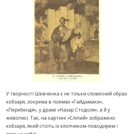
У творчості Шевченка є не тільки словесний образ
кобзаря, зокрема в поемах «Гайдамаки»,
«Перебендя», у драмі «Назар Стодоля», а й у
живописі. Так, на картині «Сліпий» зображено
кобзаря, який стоїть із хлопчиком-поводирем і
грає на кобзі.