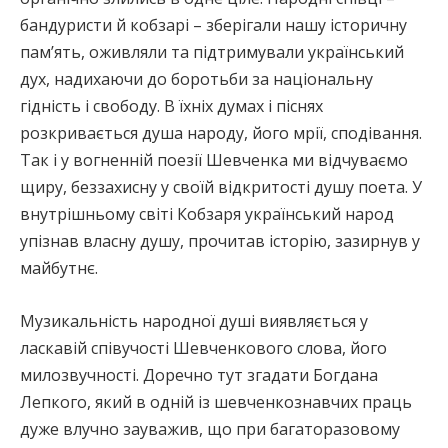
бандуристи й кобзарі – зберігали нашу історичну
пам’ять, оживляли та підтримували український
дух, надихаючи до боротьби за національну
гідність і свободу. В їхніх думах і піснях
розкривається душа народу, його мрії, сподівання.
Так і у вогненній поезії Шевченка ми відчуваємо
щиру, беззахисну у своїй відкритості душу поета. У
внутрішньому світі Кобзаря український народ
упізнав власну душу, прочитав історію, зазирнув у
майбутнє.
Музикальність народної душі виявляється у
ласкавій співучості Шевченкового слова, його
милозвучності. Доречно тут згадати Богдана
Лепкого, який в одній із шевченкознавчих праць
дуже влучно зауважив, що при багаторазовому