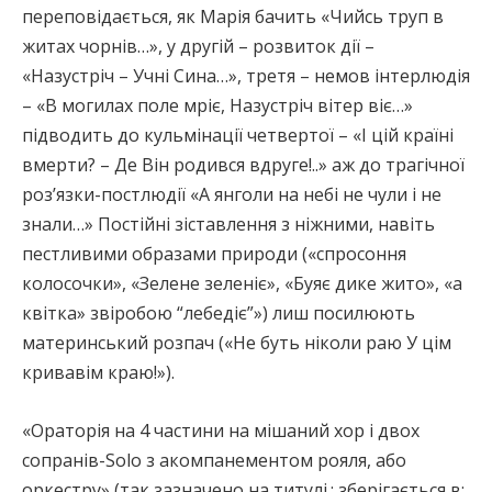
переповідається, як Марія бачить «Чийсь труп в
житах чорнів…», у другій – розвиток дії –
«Назустріч – Учні Сина…», третя – немов інтерлюдія
– «В могилах поле мріє, Назустріч вітер віє…»
підводить до кульмінації четвертої – «І цій країні
вмерти? – Де Він родився вдруге!..» аж до трагічної
роз’язки-постлюдії «А янголи на небі не чули і не
знали…» Постійні зіставлення з ніжними, навіть
пестливими образами природи («спросоння
колосочки», «Зелене зеленіє», «Буяє дике жито», «а
квітка» звіробою “лебедіє”») лиш посилюють
материнський розпач («Не буть ніколи раю У цім
кривавім краю!»).
«Ораторія на 4 частини на мішаний хор і двох
сопранів-Solo з акомпанементом рояля, або
оркестру» (так зазначено на титулі.; зберігається в: