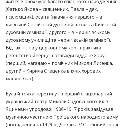
життя в обох було багато спільного: народження
(батько Якова – священник, Павла – дяк,
псаломщик), освіта (навчання першого – в
київській Софійській духовній школі та Київській
духовній семінарії, другого – в Чернігівському
духовному училищі та Чернігівській семінарії).
Відтак – спів у церковному хорі, практика
регентства й серце, назавжди віддане Хору
(перший, нагадаю – помічник Миколи Лисенка,
другий – Кирила Стеценка в їхніх хорових
мандрівках).
Була й точка перетину – перший стаціонарний
український театр Миколи Садовського. Яків
Яциневич упродовж 1906–1917 років завідував
музичною частиною Троїцького народного дому
(посвідчення за 1929 р.; Довідка // Особовий фонд