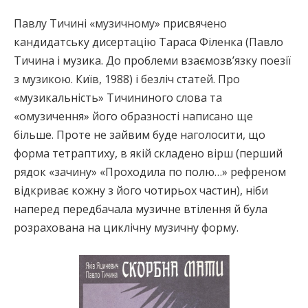
Павлу Тичині «музичному» присвячено
кандидатську дисертацію Тараса Філенка (Павло
Тичина і музика. До проблеми взаємозв’язку поезії
з музикою. Київ, 1988) і безліч статей. Про
«музикальність» Тичининого слова та
«омузичення» його образності написано ще
більше. Проте не зайвим буде наголосити, що
форма тетраптиху, в якій складено вірш (перший
рядок «зачину» «Проходила по полю…» рефреном
відкриває кожну з його чотирьох частин), ніби
наперед передбачала музичне втілення й була
розрахована на циклічну музичну форму.