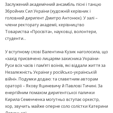
Заслужений академічний ансамбль пісні і танцю
Збройних Сил України (художній керівник і
головний диригент Дмитро Антонюк). У залі –
члени ректорату академії, керівництво
Товариства «Просвіта», науковці, волонтери,
студенти…
У вступному слові Валентина Кузик наголосила, що
«захід присвячено лицарям-захисника України-
Руси всіх часів і пам’яті воїнів, які віддали життя за
Незалежність України у російсько-українській
війні». Подумки додаю: та славетним авторам
ораторії – Якову Яциневичу й Павлові Тичині. За
енергійним помахом диригентської палички
Кирила Семенченка могутньо вступає оркестр,
хор, звучить майже оперне соло солістки Катерини