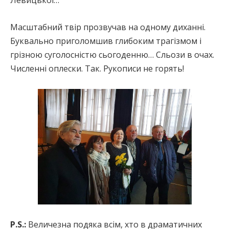
Левицької…
Масштабний твір прозвучав на одному диханні.
Буквально приголомшив глибоким трагізмом і
грізною суголосністю сьогоденню… Сльози в очах.
Численні оплески. Так. Рукописи не горять!
P.S.:
Величезна подяка всім, хто в драматичних