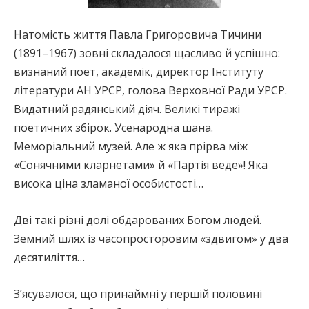
Натомість життя Павла Григоровича Тичини
(1891–1967) зовні складалося щасливо й успішно:
визнаний поет, академік, директор Інституту
літератури АН УРСР, голова Верховної Ради УРСР.
Видатний радянський діяч. Великі тиражі
поетичних збірок. Усенародна шана.
Меморіальний музей. Але ж яка прірва між
«Сонячними кларнетами» й «Партія веде»! Яка
висока ціна зламаної особистості…
Дві такі різні долі обдарованих Богом людей.
Земний шлях із часопросторовим «здвигом» у два
десятиліття…
З’ясувалося, що принаймні у першій половині