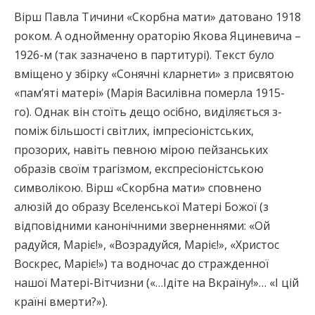
Вірш Павла Тичини «Скорбна мати» датовано 1918
роком. А однойменну ораторію Якова Яциневича –
1926-м (так зазначено в партитурі). Текст було
вміщено у збірку «Сонячні кларнети» з присвятою
«пам’яті матері» (Марія Василівна померла 1915-
го). Однак він стоїть дещо осібно, виділяється з-
поміж більшості світлих, імпресіоністських,
прозорих, навіть певною мірою пейзанських
образів своїм трагізмом, експресіоністською
символікою. Вірш «Скорбна мати» сповнено
алюзій до образу Вселенської Матері Божої (з
відповідними канонічними зверненнями: «Ой
радуйся, Маріє!», «Возрадуйся, Маріє!», «Христос
Воскрес, Маріє!») та водночас до стражденної
нашої Матері-Вітчизни («…Ідіте на Вкраїну!»… «І цій
країні вмерти?»).