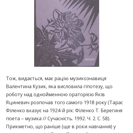
Тож, видається, має рацію музикознавиця
Валентина Кузик, яка висловила гіпотезу, що
роботу над однойменною ораторією Яків
Яциневич розпочав того самого 1918 року (Тарас
Філенко вказує на 1924-й рік: Філенко Т. Берегиня
поета – музика // Сучасність. 1992. Ч. 2. С. 58).
Прикметно, що раніше (ще в роки навчання) у