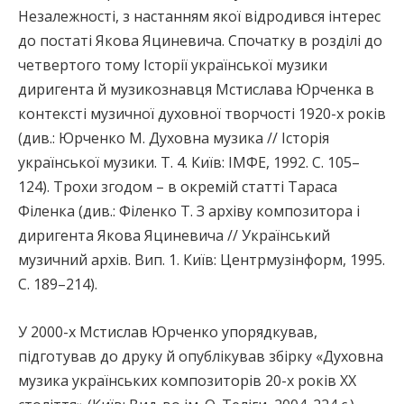
Незалежності, з настанням якої відродився інтерес
до постаті Якова Яциневича. Спочатку в розділі до
четвертого тому Історії української музики
диригента й музикознавця Мстислава Юрченка в
контексті музичної духовної творчості 1920-х років
(див.: Юрченко М. Духовна музика // Історія
української музики. Т. 4. Київ: ІМФЕ, 1992. С. 105–
124). Трохи згодом – в окремій статті Тараса
Філенка (див.: Філенко Т. З архіву композитора і
диригента Якова Яциневича // Український
музичний архів. Вип. 1. Київ: Центрмузінформ, 1995.
C. 189–214).
У 2000-х Мстислав Юрченко упорядкував,
підготував до друку й опублікував збірку «Духовна
музика українських композиторів 20-х років ХХ