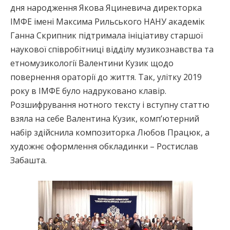
дня народження Якова Яциневича директорка
ІМФЕ імені Максима Рильського НАНУ академік
Ганна Скрипник підтримала ініціативу старшої
наукової співробітниці відділу музикознавства та
етномузикології Валентини Кузик щодо
повернення ораторії до життя. Так, улітку 2019
року в ІМФЕ було надруковано клавір.
Розшифрування нотного тексту і вступну статтю
взяла на себе Валентина Кузик, комп’ютерний
набір здійснила композиторка Любов Працюк, а
художнє оформлення обкладинки – Ростислав
Забашта.