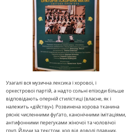
Узагалі вся музична лексика і хорової, і
оркестрової партій, а надто сольні епізоди більше
відповідають оперній стилістиці (власне, як і
належить «дійству»). Розвинена хорова тканина
рясніє численними фуґато, канонічними імітаціями,
антифонними перегуками жіночої та чоловічої
груп. Йдучи за текстом, хор від доволі плавних,