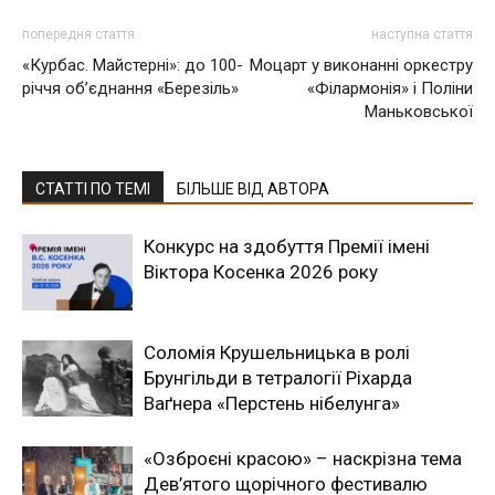
попередня стаття
наступна стаття
«Курбас. Майстерні»: до 100-
Моцарт у виконанні оркестру
річчя об’єднання «Березіль»
«Філармонія» і Поліни
Маньковської
СТАТТІ ПО ТЕМІ
БІЛЬШЕ ВІД АВТОРА
Конкурс на здобуття Премії імені
Віктора Косенка 2026 року
Соломія Крушельницька в ролі
Брунгільди в тетралогії Ріхарда
Ваґнера «Перстень нібелунга»
«Озброєні красою» – наскрізна тема
Дев’ятого щорічного фестивалю