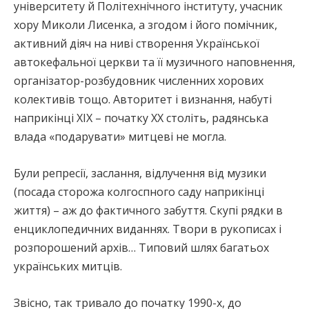
університету й Політехнічного інституту, учасник
хору Миколи Лисенка, а згодом і його помічник,
активний діяч на ниві створення Української
автокефальної церкви та її музичного наповнення,
організатор-розбудовник численних хорових
колективів тощо. Авторитет і визнання, набуті
наприкінці ХІХ – початку ХХ століть, радянська
влада «подарувати» митцеві не могла.
Були репресії, заслання, відлучення від музики
(посада сторожа колгоспного саду наприкінці
життя) – аж до фактичного забуття. Скупі рядки в
енциклопедичних виданнях. Твори в рукописах і
розпорошений архів… Типовий шлях багатьох
українських митців.
Звісно, так тривало до початку 1990-х, до