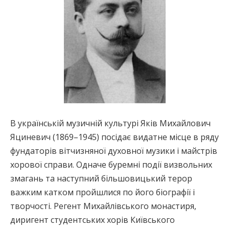
В українській музичній культурі Яків Михайлович
Яциневич (1869–1945) посідає видатне місце в ряду
фундаторів вітчизняної духовної музики і майстрів
хорової справи. Одначе буремні події визвольних
змагань та наступний більшовицький терор
важким катком пройшлися по його біографії і
творчості. Регент Михайлівського монастиря,
диригент студентських хорів Київського