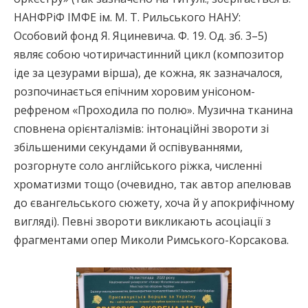
НАНФРіФ ІМФЕ ім. М. Т. Рильського НАНУ:
Особовий фонд Я. Яциневича. Ф. 19. Од. зб. 3–5)
являє собою чотиричастинний цикл (композитор
іде за цезурами вірша), де кожна, як зазначалося,
розпочинається епічним хоровим унісоном-
рефреном «Проходила по полю». Музична тканина
сповнена орієнталізмів: інтонаційні звороти зі
збільшеними секундами й оспівуваннями,
розгорнуте соло англійського ріжка, численні
хроматизми тощо (очевидно, так автор апелював
до євангельського сюжету, хоча й у апокрифічному
вигляді). Певні звороти викликають асоціації з
фрагментами опер Миколи Римського-Корсакова.