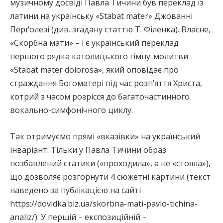
музичному досвіді Павла Тичини був переклад із
латини на українську «Stabat mater» Джованні
Перґолезі (див. згадану статтю Т. Філенка). Власне,
«Скорбна мати» – і є український переклад
першого рядка католицького гімну-молитви
«Stabat mater dolorosa», який оповідає про
страждання Богоматері під час розп’яття Христа,
котрий з часом розрісся до багаточастинного
вокально-симфонічного циклу.
Так отримуємо прямі «вказівки» на український
інваріант. Тільки у Павла Тичини образ
позбавлений статики («проходила», а не «стояла»),
що дозволяє розгорнути 4 сюжетні картини (текст
наведено за публікацією на сайті
https://dovidka.biz.ua/skorbna-mati-pavlo-tichina-
analiz/). У першій – експозиційній –