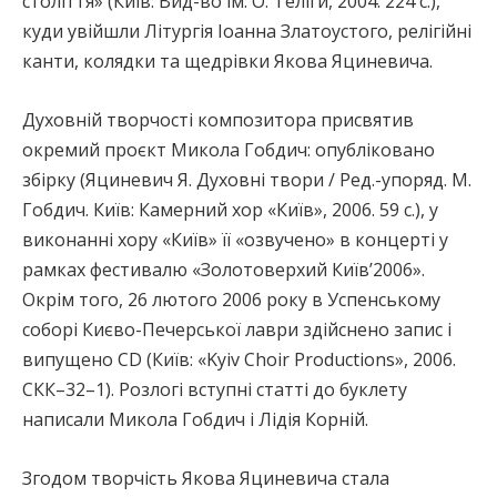
століття» (Київ: Вид-во ім. О. Теліги, 2004. 224 с.),
куди увійшли Літургія Іоанна Златоустого, релігійні
канти, колядки та щедрівки Якова Яциневича.
Духовній творчості композитора присвятив
окремий проєкт Микола Гобдич: опубліковано
збірку (Яциневич Я. Духовні твори / Ред.-упоряд. М.
Гобдич. Київ: Камерний хор «Київ», 2006. 59 с.), у
виконанні хору «Київ» її «озвучено» в концерті у
рамках фестивалю «Золотоверхий Київ’2006».
Окрім того, 26 лютого 2006 року в Успенському
соборі Києво-Печерської лаври здійснено запис і
випущено CD (Київ: «Kyiv Choir Productions», 2006.
СКК–32–1). Розлогі вступні статті до буклету
написали Микола Гобдич і Лідія Корній.
Згодом творчість Якова Яциневича стала