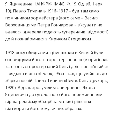
Я. Яциневича НАНФРіФ ІМФЕ, Ф. 19. Од. зб. 1 арк.
10). Павло Тичина в 1916–1917 – був там само
помічником хормейстера (кого саме – Василя
Верховинця чи Петра Гончарова – з’ясувати не
вдалося, джерела подають суперечливі відомості),
де й познайомився з Кирилом Стеценком.
1918 року обидва митці мешкали в Києві й були
очевидцями його «сторостерзаності» (в оригіналі:
«… стоїть сторостерзаний Київ і двісті розп’ятий я»
– рядки з вірша «І Блок, і Єсєнін…», що увійшов до
збірки поезій Павла Тичини «Плуг». Київ: Друкарь,
1920). Відтак зрозумілим є звернення Якова
Яциневича до суголосного його переживанням
вірша-реквієму «Скорбна мати» і рішення
відтворити його в музичних образах.