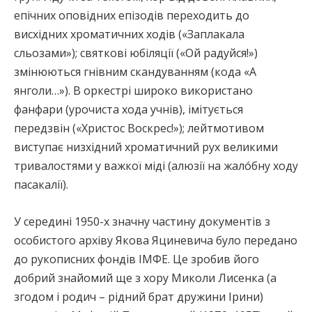
епічних оповідних епізодів переходить до
висхідних хроматичних ходів («Заплакала
сльозами»); святкові юбіляції («Ой радуйся!»)
змінюються гнівним скандуванням (кода «А
янголи…»). В оркестрі широко використано
фанфари (урочиста хода учнів), імітується
передзвін («Христос Воскрес!»); лейтмотивом
виступає низхідний хроматичний рух великими
тривалостями у важкої міді (алюзії на жалóбну ходу
пасакалії).
У середині 1950-х значну частину документів з
особистого архіву Якова Яциневича було передано
до рукописних фондів ІМФЕ. Це зробив його
добрий знайомий ще з хору Миколи Лисенка (а
згодом і родич – рідний брат дружини Ірини)