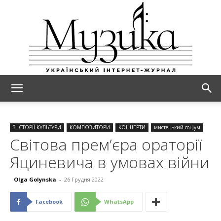
МУЗИКА
З ІСТОРІЇ КУЛЬТУРИ
КОМПОЗИТОРИ
КОНЦЕРТИ
мистецький соціум
Світова прем’єра ораторії
Яциневича в умовах війни
Olga Golynska
-
26 Грудня 2022
Facebook
WhatsApp