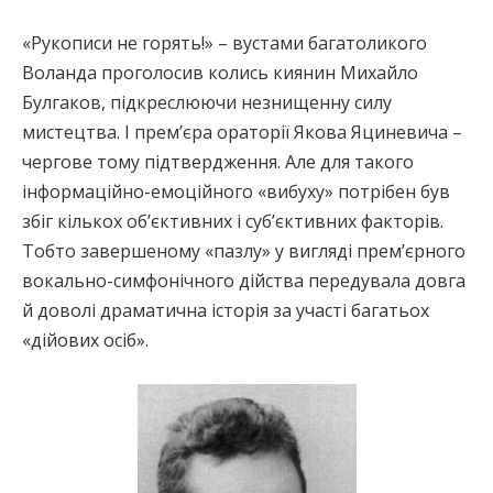
«Рукописи не горять!» – вустами багатоликого
Воланда проголосив колись киянин Михайло
Булгаков, підкреслюючи незнищенну силу
мистецтва. І прем’єра ораторії Якова Яциневича –
чергове тому підтвердження. Але для такого
інформаційно-емоційного «вибуху» потрібен був
збіг кількох об’єктивних і суб’єктивних факторів.
Тобто завершеному «пазлу» у вигляді прем’єрного
вокально-симфонічного дійства передувала довга
й доволі драматична історія за участі багатьох
«дійових осіб».