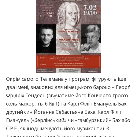
Окрім самого Телемана у програмі фігурують іще
два імені, знакових для німецького бароко – Ґеорґ
Фрідріх Гендель (звучатиме його Кончерто гроссо
соль мажор, тв. 6 № 1) та Карл Філіп Емануель Бах,
другий син Йоганна Себастьяна Баха. Карл Філіп
Емануель («берлінський» чи «гамбурзький» Бах або
C.P.E., як іноді іменують його музиканти). З
Телеманом його пов’язують родинні зв’язки: