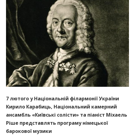
7 лютого у Національній філармонії України
Кирило Карабиць, Національний камерний
ансамбль «Київські солісти» та піаніст Міхаель
Ріше представлять програму німецької
барокової музики