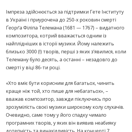
Імпреза здійснюється за підтримки Гете Інституту
в Україні і приурочена до 250-х роковин смерті
Ґеорґа Філіпа Телемана (1681 — 1767) – видатного
композитора, котрий вважається одним із
найплідніших в історії музики. Йому належить
близько 3000 (!) творів, перші з яких з’явилися, коли
Телеману було десять, а останні – незадовго до
смерті у віці 86-ти році.
«Хто вміє бути корисним для багатьох, чинить
краще ніж той, хто пише для небагатьох», –
вважав композитор, завжди піклуючись про
зрозумілість своєї музики широкому колу слухачів.
Очевидно, саме тому у його спадку чимало
програмних творів, у яких він виявив неабияку
дотепність та винахідливість. На концерті 7