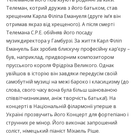
Телеман, котрий дружив з його батьком, став
хрещеним Карла Філіпа Емануеля (друге ім’я він
отримав якраз від хрещеного). А після смерті
Телемана C.P.E. обійняв його посаду
музикдиректора у Гамбурзі. За життя Карл Філіп
Емануель Бах зробив блискучу професійну кар’єру –
був, наприклад, придворним композитором
прусського короля Фрідріха Великого. Однак
увійшов в історію він завдяки передусім своїй
самобутній музиці на межі бароко і класицизму (до
слова, свого часу вона була більш шанованою
співвітчизниками, аніж творчість батька!). На
концерті в Національній філармонії уперше в
Україні прозвучить його Концерт для фортепіано і
струнних ре мінор. Його виконає запрошений
соліст, німецький піаніст Міхаель Ріше.