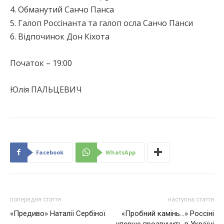
4. Обманутий Санчо Панса
5. Галоп Россінанта та галоп осла Санчо Панси
6. Відпочинок Дон Кіхота
Початок – 19:00
Юлія ПАЛЬЦЕВИЧ
Facebook
WhatsApp
попередня стаття
наступна стаття
«Предиво» Наталії Сербіної
«Пробний камінь…» Россіні
уперше прозвучить в Україні