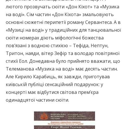
лютого прозвучать сюїти «Дон Кіхот» та «Музика
на воді». Сім частин «Дон Кіхота» змальовують
основні сюжетні перипетії роману Сервантеса. А в
«Музиці на воді» у традиційних для танцювальної
сюїти номерах діють міфологічні божества
пов’язані з водною стихією – Тефіда, Нептун,
Тритон, наяди, вітер Зефір та володар повітряної
стихії Еол. Донедавна було прийнято вважати, що
Телеманова «Музика на воді» має десять частин.
Але Кирило Карабиць, як завжди, приготував
київській публіці сенсаційний подарунок: у
концерті має відбутися світова прем’єра
одинадцятої частини сюїти.