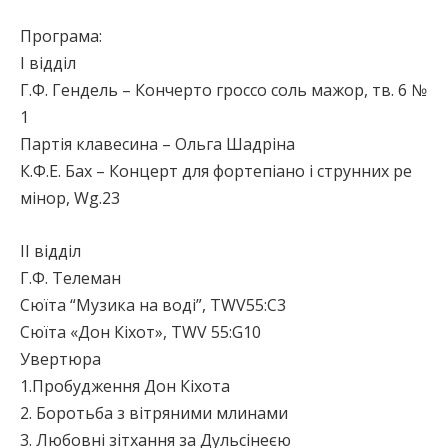
Програма:
І відділ
Г.Ф. Гендель – Кончерто гроссо соль мажор, тв. 6 №
1
Партія клавесина – Ольга Шадріна
К.Ф.Е. Бах – Концерт для фортепіано і струнних ре
мінор, Wg.23
ІІ відділ
Г.Ф. Телеман
Сюїта “Музика на воді”, TWV55:С3
Сюїта «Дон Кіхот», TWV 55:G10
Увертюра
1.Пробудження Дон Кіхота
2. Боротьба з вітряними млинами
3. Любовні зітхання за Дульсінеєю