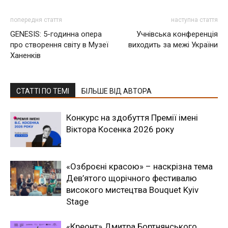
попередня стаття
наступна стаття
GENESIS: 5-годинна опера
Учнівська конференція
про створення світу в Музеї
виходить за межі України
Ханенків
СТАТТІ ПО ТЕМІ
БІЛЬШЕ ВІД АВТОРА
Конкурс на здобуття Премії імені
Віктора Косенка 2026 року
«Озброєні красою» – наскрізна тема
Дев’ятого щорічного фестивалю
високого мистецтва Bouquet Kyiv
Stage
«Креонт» Дмитра Бортнянського