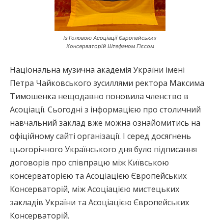
Із Головою Асоціації Європейських
Консерваторій Штефаном Гієсом
Національна музична академія України імені
Петра Чайковського зусиллями ректора Максима
Тимошенка нещодавно поновила членство в
Асоціації. Сьогодні з інформацією про столичний
навчальний заклад вже можна ознайомитись на
офіційному сайті організації. І серед досягнень
цьогорічного Українського дня було підписання
договорів про співпрацю між Київською
консерваторією та Асоціацією Європейських
Консерваторій, між Асоціацією мистецьких
закладів України та Асоціацією Європейських
Консерваторій.