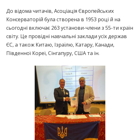
До відома читачів, Асоціація Європейських
Консерваторій була створена в 1953 році й на
сьогодні включає 263 установи-члени з 55-ти країн
світу. Це провідні навчальні заклади усіх держав
ЄС, а також Китаю, Ізраїлю, Катару, Канади,
Південної Кореї, Сінгапуру, США та ін.