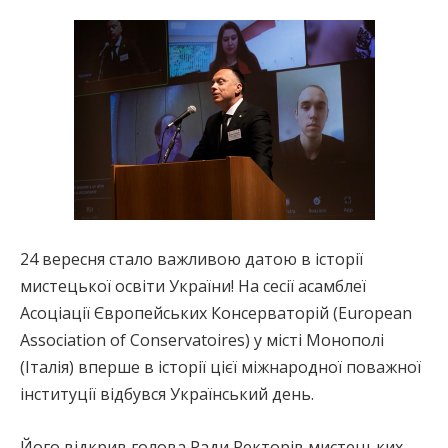
24 вересня стало важливою датою в історії
мистецької освіти України! На сесії асамблеї
Асоціації Європейських Консерваторій (European
Association of Conservatoires) у місті Монополі
(Італія) вперше в історії цієї міжнародної поважної
інституції відбувся Український день.
Його відкрив голова Ради Ректорів мистецьких