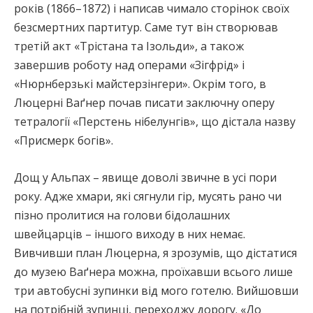
років (1866–1872) і написав чимало сторінок своїх
безсмертних партитур. Саме тут він створював
третій акт «Трістана та Ізольди», а також
завершив роботу над операми «Зігфрід» і
«Нюрнберзькі майстерзінгери». Окрім того, в
Люцерні Ваґнер почав писати заключну оперу
тетралогії «Перстень нібелунгів», що дістала назву
«Присмерк богів».
Дощ у Альпах – явище доволі звичне в усі пори
року. Адже хмари, які сягнули гір, мусять рано чи
пізно пролитися на голови бідолашних
швейцарців – іншого виходу в них немає.
Вивчивши план Люцерна, я зрозумів, що дістатися
до музею Ваґнера можна, проїхавши всього лише
три автобусні зупинки від мого готелю. Вийшовши
на потрібній зупинці, переходжу дорогу. «До