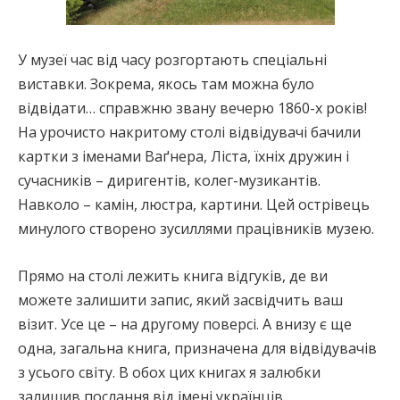
У музеї час від часу розгортають спеціальні
виставки. Зокрема, якось там можна було
відвідати… справжню звану вечерю 1860-х років!
На урочисто накритому столі відвідувачі бачили
картки з іменами Ваґнера, Ліста, їхніх дружин і
сучасників – диригентів, колег-музикантів.
Навколо – камін, люстра, картини. Цей острівець
минулого створено зусиллями працівників музею.
Прямо на столі лежить книга відгуків, де ви
можете залишити запис, який засвідчить ваш
візит. Усе це – на другому поверсі. А внизу є ще
одна, загальна книга, призначена для відвідувачів
з усього світу. В обох цих книгах я залюбки
залишив послання від імені українців…