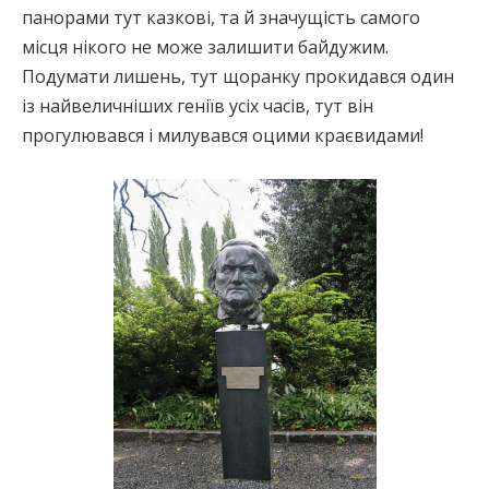
панорами тут казкові, та й значущість самого
місця нікого не може залишити байдужим.
Подумати лишень, тут щоранку прокидався один
із найвеличніших геніїв усіх часів, тут він
прогулювався і милувався оцими краєвидами!