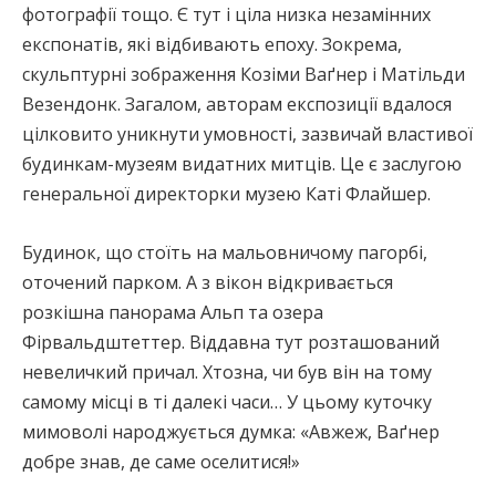
фотографії тощо. Є тут і ціла низка незамінних
експонатів, які відбивають епоху. Зокрема,
скульптурні зображення Козіми Ваґнер і Матільди
Везендонк. Загалом, авторам експозиції вдалося
цілковито уникнути умовності, зазвичай властивої
будинкам-музеям видатних митців. Це є заслугою
генеральної директорки музею Каті Флайшер.
Будинок, що стоїть на мальовничому пагорбі,
оточений парком. А з вікон відкривається
розкішна панорама Альп та озера
Фірвальдштеттер. Віддавна тут розташований
невеличкий причал. Хтозна, чи був він на тому
самому місці в ті далекі часи… У цьому куточку
мимоволі народжується думка: «Авжеж, Ваґнер
добре знав, де саме оселитися!»