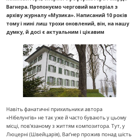
Вагнера. Пропонуємо черговий матеріал з
архіву журналу «Музика». Написаний 10 років
тому і нині лиш трохи оновлений, він, на нашу
думку, й досі є актуальним і цікавим
Навіть фанатичні прихильники автора
«Нібелунгів» не так уже й часто бувають у цьому
місці, пов’язаному з життям композитора. Тут, у
Люцерні (Швейцарія), Ваґнер прожив понад шість