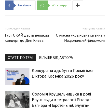
Facebook
WhatsApp
попередня стаття
наступна стаття
Гурт СКАЙ дасть великий
Сучасна українська музика у
концерт до Дня Києва
Національній філармонії
СТАТТІ ПО ТЕМІ
БІЛЬШЕ ВІД АВТОРА
Конкурс на здобуття Премії імені
Віктора Косенка 2026 року
Соломія Крушельницька в ролі
Брунгільди в тетралогії Ріхарда
Ваґнера «Перстень нібелунга»