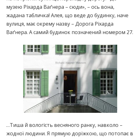
музею Ріхарда Ваґнера – сюди», – ось вона,
жадана табличка! Алея, що веде до будинку, наче
вулиця, має окрему назву – Дорога Ріхарда
Ваґнера. А самий будинок позначений номером 27.
…Тиша й вологість весняного ранку, навколо –
жодної людини. Я прямую доріжкою, що потопає в