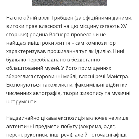
На спокійній віллі Трибшен (за офіційними даними,
витоки прав власності на цю місцину сягають XV
сторіччя) родина Ваґнера провела чи не
найщасливіші роки життя – сам композитор
характеризував проживання тут як ідилію. Нині
будівлю переобладнано в бездоганно
облаштований музей. У його приміщеннях
збереглися старовинні меблі, власні речі Майстра.
Експонуються також листи, факсимільні відбитки
численних автографів, твори живопису та музичні
інструменти.
Надзвичайно цікава експозиція включає не лише
автентичні предмети побуту (зокрема, одяг,
персні, рукописи, інші речі), але й тогочасні афіші,