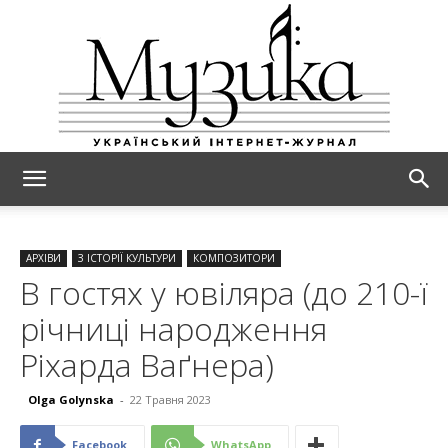
МУЗИКА
АРХІВИ
З ІСТОРІЇ КУЛЬТУРИ
КОМПОЗИТОРИ
В гостях у ювіляра (до 210-ї
річниці народження
Ріхарда Ваґнера)
Olga Golynska
-
22 Травня 2023
Facebook
WhatsApp