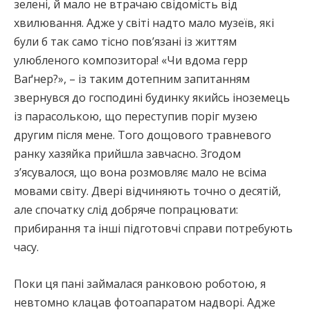
зелені, й мало не втрачаю свідомість від
хвилювання. Адже у світі надто мало музеїв, які
були б так само тісно пов’язані із життям
улюбленого композитора! «Чи вдома герр
Ваґнер?», – із таким дотепним запитанням
звернувся до господині будинку якийсь іноземець
із парасолькою, що переступив поріг музею
другим після мене. Того дощового травневого
ранку хазяйка прийшла завчасно. Згодом
з’ясувалося, що вона розмовляє мало не всіма
мовами світу. Двері відчиняють точно о десятій,
але спочатку слід добряче попрацювати:
прибирання та інші підготовчі справи потребують
часу.
Поки ця пані займалася ранковою роботою, я
невтомно клацав фотоапаратом надворі. Адже