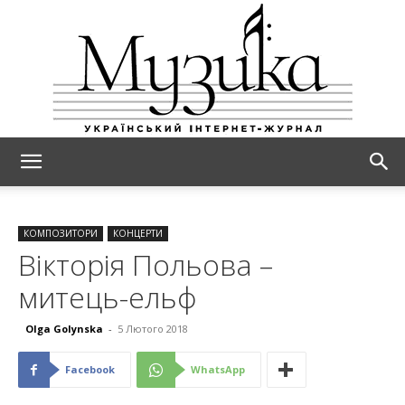
МУЗИКА
КОМПОЗИТОРИ
КОНЦЕРТИ
Вікторія Польова –
митець-ельф
Olga Golynska
-
5 Лютого 2018
Facebook
WhatsApp