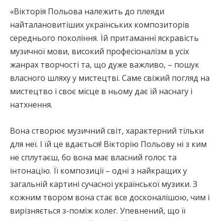
«Вікторія Польова належить до плеяди
найталановитіших українських композиторів
середнього покоління. Їй притаманні яскравість
музичної мови, високий професіоналізм в усіх
жанрах творчості та, що дуже важливо, – пошук
власного шляху у мистецтві. Саме свіжий погляд на
мистецтво і своє місце в ньому дає їй наснагу і
натхнення.
Вона створює музичний світ, характерний тільки
для неї. І їй це вдається! Вікторію Польову ні з ким
не сплутаєш, бо вона має власний голос та
інтонацію. Її композиції – одні з найкращих у
загальній картині сучасної української музики. З
кожним твором вона стає все досконалішою, чим і
вирізняється з-поміж колег. Упевнений, що її