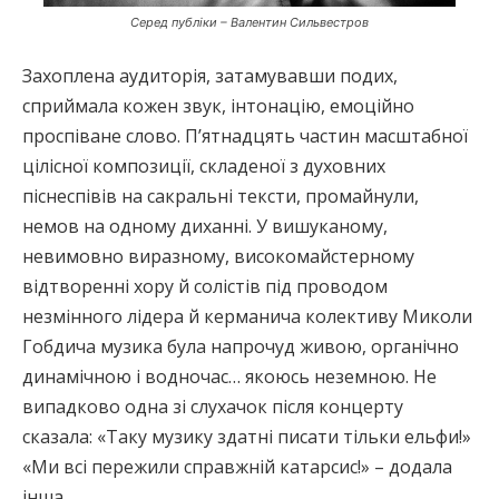
Серед публіки – Валентин Сильвестров
Захоплена аудиторія, затамувавши подих,
сприймала кожен звук, інтонацію, емоційно
проспіване слово. П’ятнадцять частин масштабної
цілісної композиції, складеної з духовних
піснеспівів на сакральні тексти, промайнули,
немов на одному диханні. У вишуканому,
невимовно виразному, високомайстерному
відтворенні хору й солістів під проводом
незмінного лідера й керманича колективу Миколи
Гобдича музика була напрочуд живою, органічно
динамічною і водночас… якоюсь неземною. Не
випадково одна зі слухачок після концерту
сказала: «Таку музику здатні писати тільки ельфи!»
«Ми всі пережили справжній катарсис!» – додала
інша.