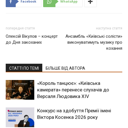
Facebook
WhatsApp
попередня стаття
наступна стаття
Олексій Вікулов – концерт
Ансамбль «Київські солісти»
до Дня закоханих
виконуватимуть музику про
кохання
СТАТТІ ПО ТЕМІ
БІЛЬШЕ ВІД АВТОРА
«Король танцює»: «Київська
камерата» перенесе слухачів до
Версаля Людовика XIV
Конкурс на здобуття Премії імені
Віктора Косенка 2026 року