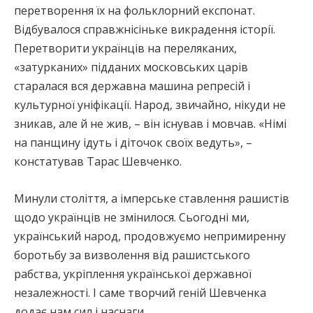
перетворення їх на фольклорний експонат.
Відбувалося справжнісіньке викрадення історії.
Перетворити українців на переляканих,
«затурканих» підданих московських царів
старалася вся державна машина репресій і
культурної уніфікації. Народ, звичайно, нікуди не
зникав, але й не жив, – він існував і мовчав. «Німі
на панщину ідуть і діточок своїх ведуть», –
констатував Тарас Шевченко.
Минули століття, а імперське ставлення рашистів
щодо українців не змінилося. Сьогодні ми,
український народ, продовжуємо непримиренну
боротьбу за визволення від рашистського
рабства, укріплення української державної
незалежності. І саме творчий геній Шевченка
додає нам сил і наснаги.