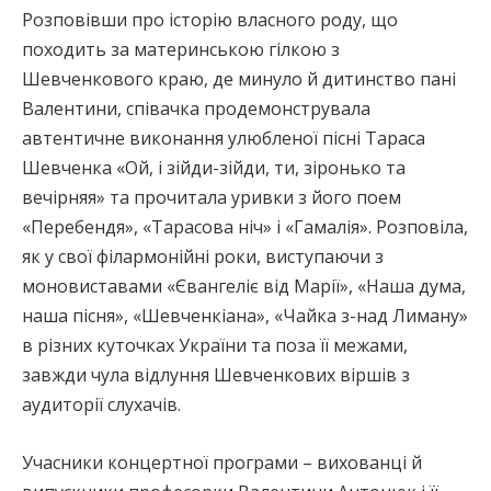
Розповівши про історію власного роду, що
походить за материнською гілкою з
Шевченкового краю, де минуло й дитинство пані
Валентини, співачка продемонструвала
автентичне виконання улюбленої пісні Тараса
Шевченка «Ой, і зійди-зійди, ти, зіронько та
вечірняя» та прочитала уривки з його поем
«Перебендя», «Тарасова ніч» і «Гамалія». Розповіла,
як у свої філармонійні роки, виступаючи з
моновиставами «Євангеліє від Марії», «Наша дума,
наша пісня», «Шевченкіана», «Чайка з-над Лиману»
в різних куточках України та поза її межами,
завжди чула відлуння Шевченкових віршів з
аудиторії слухачів.
Учасники концертної програми – вихованці й