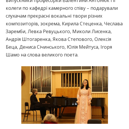
випускники професорки Валентини Антонюк і її
колеги по кафедрі камерного співу – подарували
слухачам прекрасні вокальні твори різних
композиторів, зокрема, Кирила Стеценка, Чеслава
Заремби, Левка Ревуцького, Миколи Лисенка,
Андрія Штогаренка, Якова Степового, Олексія
Беца, Дениса Січинського, Юлія Мейтуса, Ігоря
Шамо на слова великого поета.