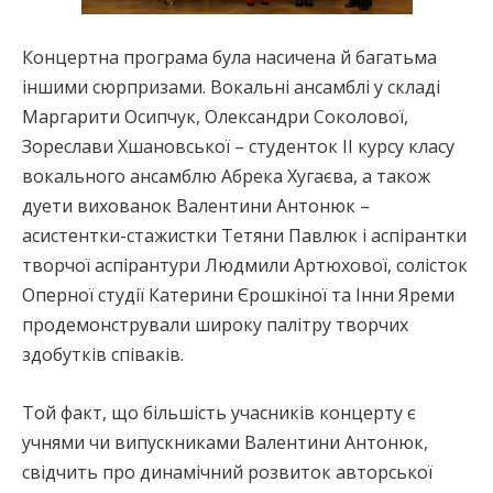
Концертна програма була насичена й багатьма
іншими сюрпризами. Вокальні ансамблі у складі
Маргарити Осипчук, Олександри Соколової,
Зореслави Хшановської – студенток ІІ курсу класу
вокального ансамблю Абрека Хугаєва, а також
дуети вихованок Валентини Антонюк –
асистентки-стажистки Тетяни Павлюк і аспірантки
творчої аспірантури Людмили Артюхової, солісток
Оперної студії Катерини Єрошкіної та Інни Яреми
продемонстрували широку палітру творчих
здобутків співаків.
Той факт, що більшість учасників концерту є
учнями чи випускниками Валентини Антонюк,
свідчить про динамічний розвиток авторської