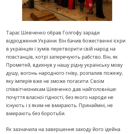
Тарас Шевченко обрав Голгофу заради
відродження України. Він бачив божественні іскри
в українцях і зумів перетворити свій народ на
повстанців, котрі заперечують рабство. Він, як
Прометей, вдихнув у нашу рідну українську мову
душу, вогонь народного гніву, розпалив пожежу,
яку імперія вже не зможе погасити. Своїм
співвітчизникам Шевченко дав найголовніше:
почуття власної гідності, без якого народи не
існують і з яким не вмирають. Принаймні, не
вмирають без боротьби.
Як зазначила на завершення заходу його ідейна