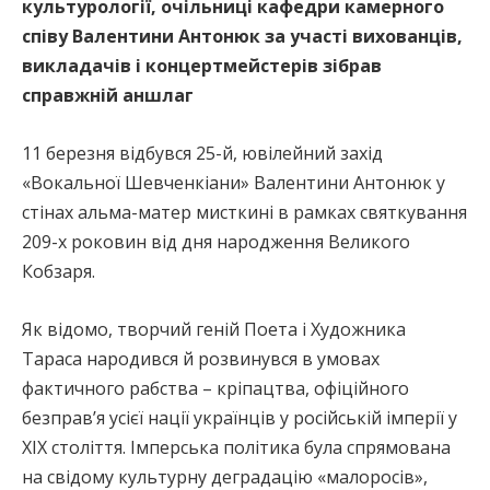
культурології, очільниці кафедри камерного
співу Валентини Антонюк за участі вихованців,
викладачів і концертмейстерів зібрав
справжній аншлаг
11 березня відбувся 25-й, ювілейний захід
«Вокальної Шевченкіани» Валентини Антонюк у
стінах альма-матер мисткині в рамках святкування
209-х роковин від дня народження Великого
Кобзаря.
Як відомо, творчий геній Поета і Художника
Тараса народився й розвинувся в умовах
фактичного рабства – кріпацтва, офіційного
безправ’я усієї нації українців у російській імперії у
XIX століття. Імперська політика була спрямована
на свідому культурну деградацію «малоросів»,