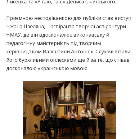
Лисенка та «У гаю, гаю» Дениса Січинського.
Приємною несподіванкою для публіки став виступ
Чжана Цзеляна, – аспіранта творчої аспірантури
НМАУ, де він вдосконалює виконавську й
педагогічну майстерність під творчим
керівництвом Валентини Антонюк. Слухачі вітали
його бурхливими оплесками ще й за те, що співав
досконалою українською мовою.