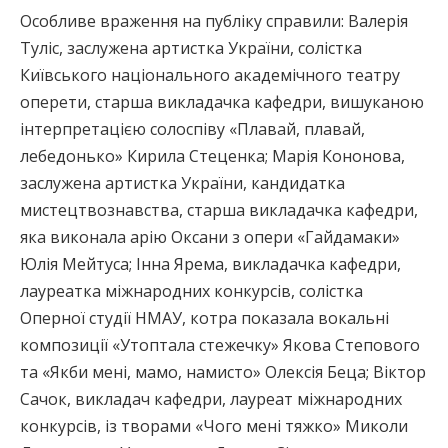
Особливе враження на публіку справили: Валерія
Туліс, заслужена артистка України, солістка
Київського національного академічного театру
оперети, старша викладачка кафедри, вишуканою
інтерпретацією солоспіву «Плавай, плавай,
лебедонько» Кирила Стеценка; Марія Кононова,
заслужена артистка України, кандидатка
мистецтвознавства, старша викладачка кафедри,
яка виконала арію Оксани з опери «Гайдамаки»
Юлія Мейтуса; Інна Ярема, викладачка кафедри,
лауреатка міжнародних конкурсів, солістка
Оперної студії НМАУ, котра показала вокальні
композиції «Утоптала стежечку» Якова Степового
та «Якби мені, мамо, намисто» Олексія Беца; Віктор
Сачок, викладач кафедри, лауреат міжнародних
конкурсів, із творами «Чого мені тяжко» Миколи