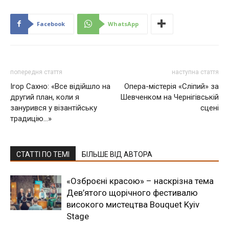
Facebook
WhatsApp
попередня стаття
наступна стаття
Ігор Сахно: «Все відійшло на
Опера-містерія «Сліпий» за
другий план, коли я
Шевченком на Чернігівській
занурився у візантійську
сцені
традицію…»
СТАТТІ ПО ТЕМІ
БІЛЬШЕ ВІД АВТОРА
«Озброєні красою» – наскрізна тема
Дев’ятого щорічного фестивалю
високого мистецтва Bouquet Kyiv
Stage