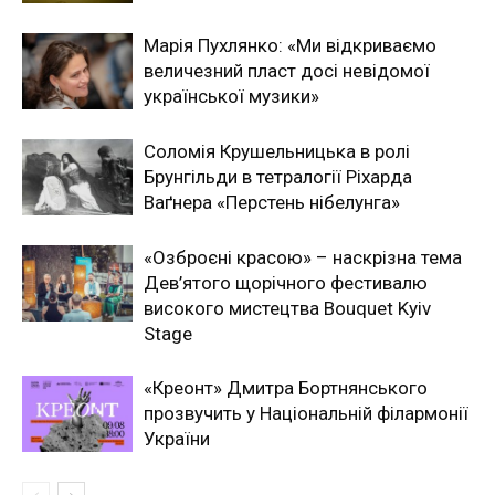
Марія Пухлянко: «Ми відкриваємо
величезний пласт досі невідомої
української музики»
Соломія Крушельницька в ролі
Брунгільди в тетралогії Ріхарда
Ваґнера «Перстень нібелунга»
«Озброєні красою» – наскрізна тема
Дев’ятого щорічного фестивалю
високого мистецтва Bouquet Kyiv
Stage
«Креонт» Дмитра Бортнянського
прозвучить у Національній філармонії
України