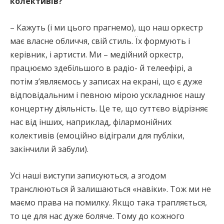
колективів?
– Кажуть (і ми цього прагнемо), що наш оркестр
має власне обличчя, свій стиль. Їх формують і
керівник, і артисти. Ми – медійний оркестр,
працюємо здебільшого в радіо- й телеефірі, а
потім з’являємось у записах на екрані, що є дуже
відповідальним і певною мірою ускладнює нашу
концертну діяльність. Це те, що суттєво відрізняє
нас від інших, наприклад, філармонійних
колективів (емоційно відіграли для публіки,
закінчили й забули).
Усі наші виступи записуються, а згодом
транслюються й залишаються «навіки». Тож ми не
маємо права на помилку. Якщо така трапляється,
то це для нас дуже боляче. Тому до кожного