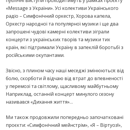
публічні виступи проходитимуть у рамках проєкту
«Mеssage з України». Усі колективи Українського
радіо – Симфонічний оркестр, Хорова капела,
Оркестр народної та популярної музики і ще два
запрошені чудові камерні колективи зіграли
концерти з українських творів та музики тих
країн, які підтримали Україну в запеклій боротьбі з
російськими окупантами.
Звісно, з плином часу наші меседжі змінюються: від
болю, скорботи й відчаю від втрат до впевненості
у перемозі та світлому, щасливому майбутньому
Наприклад, останній концерт минулого сезону
називався «Дихання життя»…
Ми також продовжили попередньо започатковані
проєкти: «Симфонічний мейнстрім», «Я – Віртуоз!»,