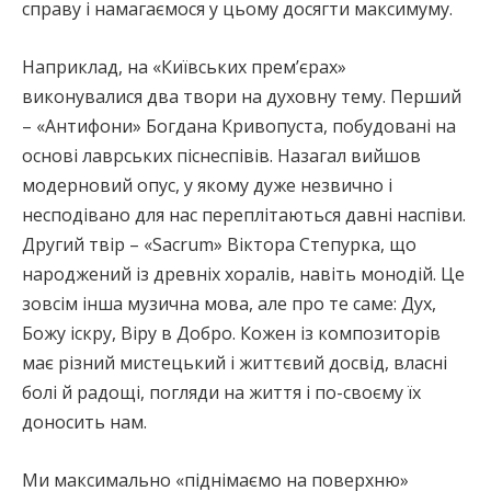
справу і намагаємося у цьому досягти максимуму.
Наприклад, на «Київських прем’єрах»
виконувалися два твори на духовну тему. Перший
– «Антифони» Богдана Кривопуста, побудовані на
основі лаврських піснеспівів. Назагал вийшов
модерновий опус, у якому дуже незвично і
несподівано для нас переплітаються давні наспіви.
Другий твір – «Sacrum» Віктора Степурка, що
народжений із древніх хоралів, навіть монодій. Це
зовсім інша музична мова, але про те саме: Дух,
Божу іскру, Віру в Добро. Кожен із композиторів
має різний мистецький і життєвий досвід, власні
болі й радощі, погляди на життя і по-своєму їх
доносить нам.
Ми максимально «піднімаємо на поверхню»