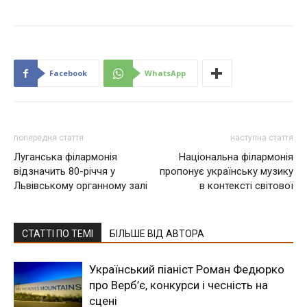
Facebook
WhatsApp
попередня стаття
наступна стаття
Луганська філармонія
Національна філармонія
відзначить 80-річчя у
пропонує українську музику
Львівському органному залі
в контексті світової
СТАТТІ ПО ТЕМІ
БІЛЬШЕ ВІД АВТОРА
Український піаніст Роман Федюрко
про Верб’є, конкурси і чесність на
сцені