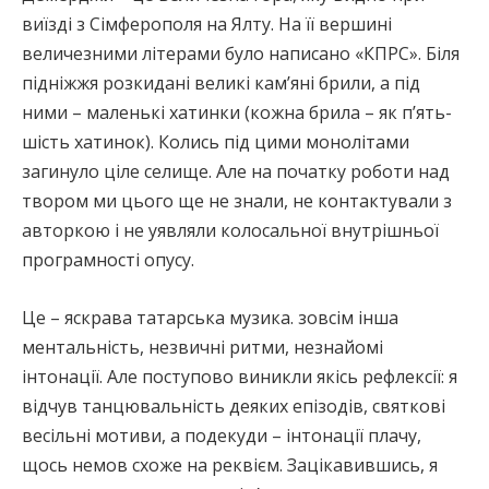
виїзді з Сімферополя на Ялту. На її вершині
величезними літерами було написано «КПРС». Біля
підніжжя розкидані великі кам’яні брили, а під
ними – маленькі хатинки (кожна брила – як п’ять-
шість хатинок). Колись під цими монолітами
загинуло ціле селище. Але на початку роботи над
твором ми цього ще не знали, не контактували з
авторкою і не уявляли колосальної внутрішньої
програмності опусу.
Це – яскрава татарська музика. зовсім інша
ментальність, незвичні ритми, незнайомі
інтонації. Але поступово виникли якісь рефлексії: я
відчув танцювальність деяких епізодів, святкові
весільні мотиви, а подекуди – інтонації плачу,
щось немов схоже на реквієм. Зацікавившись, я