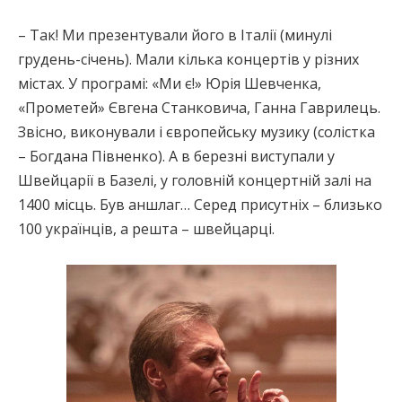
– Так! Ми презентували його в Італії (минулі
грудень-січень). Мали кілька концертів у різних
містах. У програмі: «Ми є!» Юрія Шевченка,
«Прометей» Євгена Станковича, Ганна Гаврилець.
Звісно, виконували і європейську музику (солістка
– Богдана Півненко). А в березні виступали у
Швейцарії в Базелі, у головній концертній залі на
1400 місць. Був аншлаг… Серед присутніх – близько
100 українців, а решта – швейцарці.