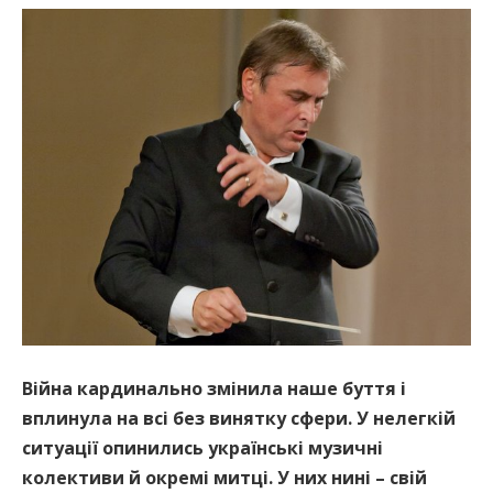
Війна кардинально змінила наше буття і
вплинула на всі без винятку сфери. У нелегкій
ситуації опинились українські музичні
колективи й окремі митці. У них нині – свій