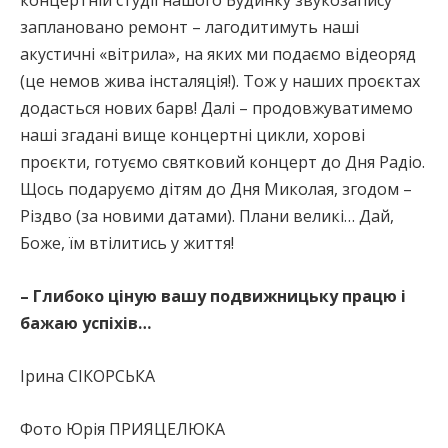
концертній студії нашого Будинку звукозапису
заплановано ремонт – лагодитимуть наші
акустичні «вітрила», на яких ми подаємо відеоряд
(це немов жива інсталяція!). Тож у наших проєктах
додасться нових барв! Далі – продовжуватимемо
наші згадані вище концертні цикли, хорові
проєкти, готуємо святковий концерт до Дня Радіо.
Щось подаруємо дітям до Дня Миколая, згодом –
Різдво (за новими датами). Плани великі… Дай,
Боже, їм втілитись у життя!
– Глибоко ціную вашу подвижницьку працю і
бажаю успіхів…
Ірина СІКОРСЬКА
Фото Юрія ПРИЯЦЕЛЮКА