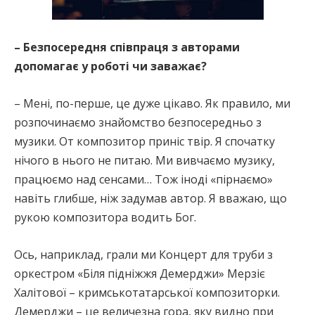
– Безпосередня співпраця з авторами
допомагає у роботі чи заважає?
– Мені, по-перше, це дуже цікаво. Як правило, ми
розпочинаємо знайомство безпосередньо з
музики. От композитор приніс твір. Я спочатку
нічого в нього не питаю. Ми вивчаємо музику,
працюємо над сенсами… Тож іноді «пірнаємо»
навіть глибше, ніж задумав автор. Я вважаю, що
рукою композитора водить Бог.
Ось, наприклад, грали ми Концерт для труби з
оркестром «Біля підніжжя Демерджи» Мерзіє
Халітової – кримськотатарської композиторки.
Демерджи – це величезна гора, яку видно при