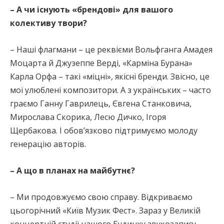
– А чи існують «брендові» для вашого
колективу твори?
– Наші флагмани – це реквієми Вольфганга Амадея
Моцарта й Джузеппе Верді, «Карміна Бурана»
Карла Орфа – такі «міцні», якісні бренди. Звісно, це
мої улюблені композитори. А з українських – часто
граємо Ганну Гаврилець, Євгена Станковича,
Мирослава Скорика, Лесю Дичко, Ігоря
Щербакова. І обов’язково підтримуємо молоду
генерацію авторів.
– А що в планах на майбутнє?
– Ми продовжуємо свою справу. Відкриваємо
цьогорічний «Київ Музик Фест». Зараз у Великій