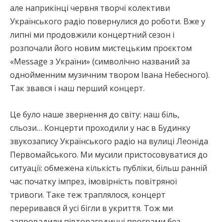
але наприкінці червня творчі колективи
Українського радіо повернулися до роботи. Вже у
липні ми продовжили концертний сезон і
розпочали його новим мистецьким проєктом
«Mеssage з України» (символічно названий за
однойменним музичним твором Івана Небесного).
Так звався і наш перший концерт.
Це було наше звернення до світу: наш біль,
сльози… Концерти проходили у нас в Будинку
звукозапису Українського радіо на вулиці Леоніда
Первомайського. Ми мусили пристосовуватися до
ситуації: обмежена кількість публіки, більш ранній
час початку імпрез, імовірність повітряної
тривоги. Таке теж траплялося, концерт
переривався й усі бігли в укриття. Тож ми
запровадили півторагодинні програми без