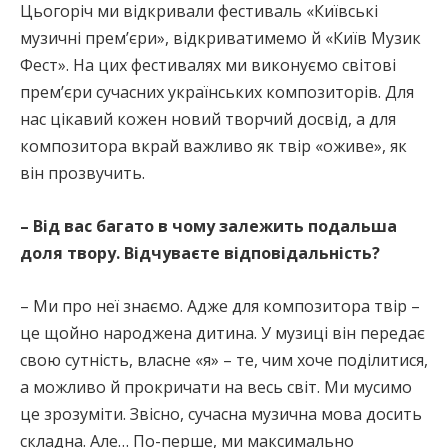
Цьогоріч ми відкривали фестиваль «Київські
музичні прем’єри», відкриватимемо й «Київ Музик
Фест». На цих фестивалях ми виконуємо світові
прем’єри сучасних українських композиторів. Для
нас цікавий кожен новий творчий досвід, а для
композитора вкрай важливо як твір «оживе», як
він прозвучить.
– Від вас багато в чому залежить подальша
доля твору. Відчуваєте відповідальність?
– Ми про неї знаємо. Адже для композитора твір –
це щойно народжена дитина. У музиці він передає
свою сутність, власне «я» – те, чим хоче поділитися,
а можливо й прокричати на весь світ. Ми мусимо
це зрозуміти. Звісно, сучасна музична мова досить
складна. Але… По-перше, ми максимально