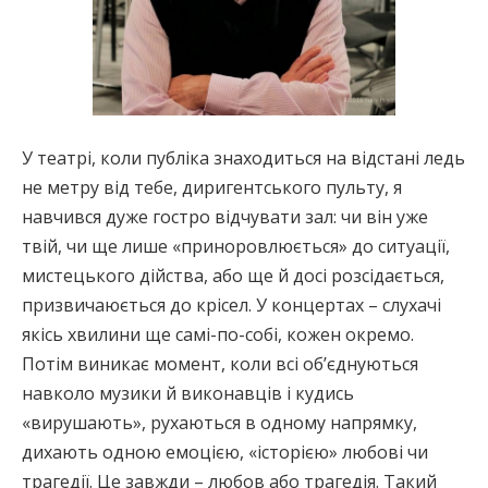
У театрі, коли публіка знаходиться на відстані ледь
не метру від тебе, диригентського пульту, я
навчився дуже гостро відчувати зал: чи він уже
твій, чи ще лише «приноровлюється» до ситуації,
мистецького дійства, або ще й досі розсідається,
призвичаюється до крісел. У концертах – слухачі
якісь хвилини ще самі-по-собі, кожен окремо.
Потім виникає момент, коли всі об’єднуються
навколо музики й виконавців і кудись
«вирушають», рухаються в одному напрямку,
дихають одною емоцією, «історією» любові чи
трагедії. Це завжди – любов або трагедія. Такий