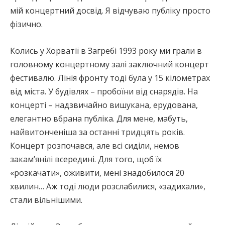
мій концертний досвід. Я відчуваю публіку просто
фізично.
Колись у Хорватії в Загребі 1993 року ми грали в
головному концертному залі заключний концерт
фестивалю. Лінія фронту тоді була у 15 кілометрах
від міста. У будівлях – пробоїни від снарядів. На
концерті – надзвичайно вишукана, ерудована,
елегантно вбрана публіка. Для мене, мабуть,
найвитонченіша за останні тридцять років.
Концерт розпочався, але всі сиділи, немов
закам’янілі всередині. Для того, щоб їх
«розкачати», оживити, мені знадобилося 20
хвилин… Аж тоді люди розслабилися, «задихали»,
стали вільнішими.