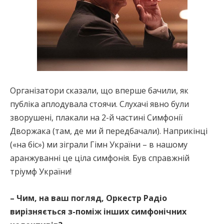
Організатори сказали, що вперше бачили, як
публіка аплодувала стоячи. Слухачі явно були
зворушені, плакали на 2-й частині Симфонії
Дворжака (там, де ми й передбачали). Наприкінці
(«на біс») ми зіграли Гімн України – в нашому
аранжуванні це ціла симфонія. Був справжній
тріумф України!
– Чим, на ваш погляд, Оркестр Радіо
вирізняється з-поміж інших симфонічних