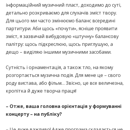
інформаційний музичний пласт, доходимо до суті,
детально розкриваємо для слухачів зміст твору.
Для цього ми часто змінюємо баланс всередині
партитури. Аби щось «почути», ясніше проявити
зміст, я зазвичай вибудовую «штучну» балансову
палітру: щось підкреслюю, щось приглушую, а
дещо – виділяю іншими музичними засобами.
Сутність і орнаментація, а також тло, на якому
розгортається музична подія. Для мене це – свого
роду вистава, або фільм… Звісно, це все величезна,
кропітка й дуже творча праця!
– Отже, ваша головна орієнтація у формуванні
концерту – на публіку?
– Це дуже важливо! Адже програма складається не