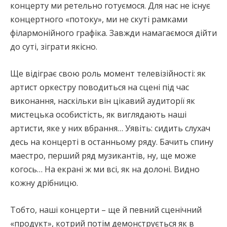
концерту ми ретельно готуємося. Для нас не існує
концертного «потоку», ми не скуті рамками
філармонійного графіка. Завжди намагаємося дійти
до суті, зіграти якісно.
Ще відіграє свою роль момент телевізійності: як
артист оркестру поводиться на сцені під час
виконання, наскільки він цікавий аудиторії як
мистецька особистість, як виглядають наші
артисти, яке у них вбрання… Уявіть: сидить слухач
десь на концерті в останньому ряду. Бачить спину
маестро, перший ряд музикантів, ну, ще може
когось… На екрані ж ми всі, як на долоні. Видно
кожну дрібницю.
Тобто, наші концерти – ще й певний сценічний
«продукт», котрий потім демонструється як в