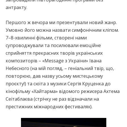
антракту.
Першого ж вечора ми презентували новий жанр.
Умовно його можна назвати симфонічним кліпом.
7–8-хвилинні фільми, створені нами
супроводжували та посилювали емоційне
сприйняття прекрасних творів українських
композиторів – «Mеssage з України» Івана
Небесного (на мій погляд, – геніальний твір, що,
повторюю, дав назву усьому мистецькому
проєкту!) та сюїта з музики Сергія Круценка до
кінофільму «Хайтарма» відомого режисера Ахтема
Сеітаблаєва (стрічку не раз відзначали на
престижних міжнародних фестивалях).