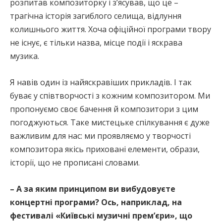
розпитав композиторку і з’ясував, що це –
трагічна історія загиблого селища, відлуння
колишнього життя. Хоча офіційної програми твору
не існує, є тільки назва, місце події і яскрава
музика.
Я навів один із найяскравіших прикладів. І так
буває у співтворчості з кожним композитором. Ми
пропонуємо своє бачення й композитори з цим
погоджуються. Таке мистецьке спілкування є дуже
важливим для нас: ми проявляємо у творчості
композитора якісь приховані елементи, образи,
історії, що не прописані словами.
– А за яким принципом ви вибудовуєте
концертні програми? Ось, наприклад, на
фестивалі «Київські музичні прем’єри», що