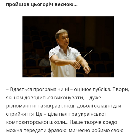
пройшов цьогоріч весною…
– Вдається програма чи ні – оцінює публіка. Твори,
які нам доводиться виконувати, – дуже
різноманітні та яскраві, іноді доволі складні для
сприйняття. Це – ціла палітра української
композиторської школи… Наше творче кредо
можна передати фразою: ми чесно робимо свою