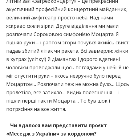
Літній зал «Загребконцерту» – це прекрасний
акустичний професійний концертний майданчик,
величний амфітеатр просто неба. Над нами
яскраво сяяли зірки. Друге відділення ми мали
розпочати Сороковою симфонією Моцарта. Я
підняв руки – і раптом згори почувся якийсь свист:
падав збитий літак чи ракета. Всі завмерли: жінки
в хутрах (улітку!) й діамантах і дорого вдягнені
чоловіки проводжали щось поглядами у небі. Я не
міг опустити руки – якось незручно було перед
Моцартом… Розпочати теж не можна було… Щось
пролетіло, все затихло… видих полегшення – і
пішли перші такти Моцарта… То був шок і
потрясіння на все життя.
– Чи вдалося вам представити проєкт
«Меседж з України» за кордоном?