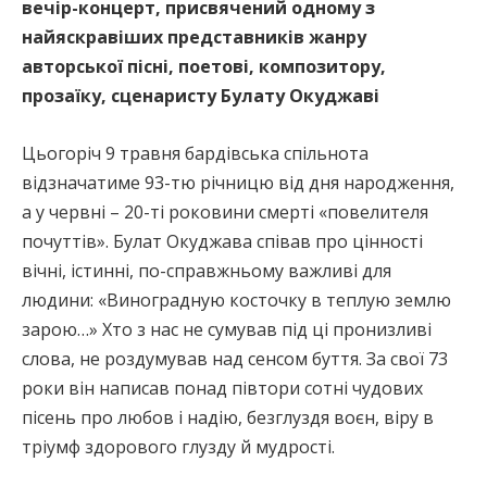
вечір-концерт, присвячений одному з
найяскравіших представників жанру
авторської пісні, поетові, композитору,
прозаїку, сценаристу Булату Окуджаві
Цьогоріч 9 травня бардівська спільнота
відзначатиме 93-тю річницю від дня народження,
а у червні – 20-ті роковини смерті «повелителя
почуттів». Булат Окуджава співав про цінності
вічні, істинні, по-справжньому важливі для
людини: «Виноградную косточку в теплую землю
зарою…» Хто з нас не сумував під ці пронизливі
слова, не роздумував над сенсом буття. За свої 73
роки він написав понад півтори сотні чудових
пісень про любов і надію, безглуздя воєн, віру в
тріумф здорового глузду й мудрості.