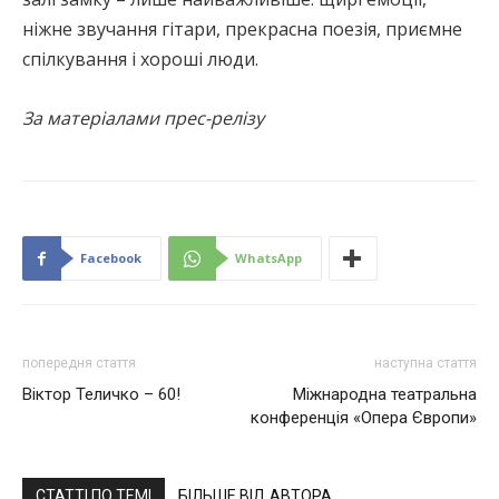
ніжне звучання гітари, прекрасна поезія, приємне
спілкування і хороші люди.
За матеріалами прес-релізу
Facebook
WhatsApp
попередня стаття
наступна стаття
Віктор Теличко – 60!
Міжнародна театральна
конференція «Опера Європи»
СТАТТІ ПО ТЕМІ
БІЛЬШЕ ВІД АВТОРА