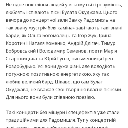
Не одне покоління людей у всьому світі розуміють,
люблять і співають пісні Булата Окуджави. Цього
вечора до концертної зали Замку Радомисль на
так звану «зустріч біля каміна» завітають такі знані
барди, як Ольга Богомолець та Ігор Жук, Ірина
Коротич і Наталя Хоменко, Андрій Длігач, Тимур
Бобровський і Володимир Семенов, поети Марія
Старожицька та Юрій Гусєв, письменниця Ірен
Роздобудько. Усі вони дуже різні, але володіють
потужною позитивною енергетикою, яку так
любив великий бард. Цікаво, що сам Булат
Окуджава, не вважав свої творіння власне піснями.
Для нього вони були співаною поезією.
Такі концерти без мішури і спецефектів уже стали
традиційними для Радомишля. Тут у концертній
залі замку – лише найважливіше: щирі емоції,